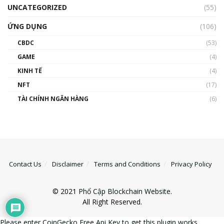
UNCATEGORIZED
(55)
ỨNG DỤNG
(106)
CBDC
(53)
GAME
(4)
KINH TẾ
(4)
NFT
(17)
TÀI CHÍNH NGÂN HÀNG
(6)
Contact Us
Disclaimer
Terms and Conditions
Privacy Policy
© 2021
Phổ Cập Blockchain Website
.
All Right Reserved.
Please enter CoinGecko Free Api Key to get this plugin works.