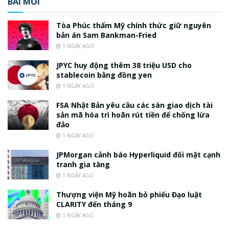
BÀI MỚI
Tòa Phúc thẩm Mỹ chính thức giữ nguyên
bản án Sam Bankman-Fried
1 NGÀY AGO
JPYC huy động thêm 38 triệu USD cho
stablecoin bằng đồng yen
1 NGÀY AGO
FSA Nhật Bản yêu cầu các sàn giao dịch tài
sản mã hóa trì hoãn rút tiền để chống lừa
đảo
1 NGÀY AGO
JPMorgan cảnh báo Hyperliquid đối mặt cạnh
tranh gia tăng
1 NGÀY AGO
Thượng viện Mỹ hoãn bỏ phiếu Đạo luật
CLARITY đến tháng 9
1 NGÀY AGO