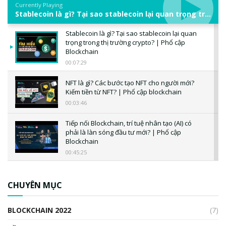
Currently Playing
Stablecoin là gì? Tại sao stablecoin lại quan trọng trong thị trường crypto? | Phổ cập Blockchain
Stablecoin là gì? Tại sao stablecoin lại quan
trọng trong thị trường crypto? | Phổ cập
Blockchain
00:07:29
NFT là gì? Các bước tạo NFT cho người mới?
Kiếm tiền từ NFT? | Phổ cập blockchain
00:03:46
Tiếp nối Blockchain, trí tuệ nhân tạo (AI) có
phải là làn sóng đầu tư mới? | Phổ cập
Blockchain
00:45:25
CBDC là gì? Tổng quan về CBDC? Tại sao
ngân hàng trung ương lại quan trọng? | Phổ
CHUYÊN MỤC
cập Blockchain
00:04:38
BLOCKCHAIN 2022
(7)
Triển vọng nào cho Bitcoin. Thị trường liệu có