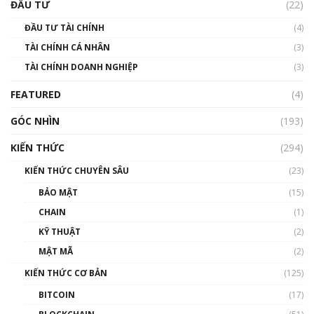
uptrend trong năm 2023? | Phổ cập
ĐẦU TƯ
(22)
Blockchain
ĐẦU TƯ TÀI CHÍNH
(4)
00:02:14
TÀI CHÍNH CÁ NHÂN
(3)
Nhìn lại năm 2022: Những sự kiện ảnh hưởng
TÀI CHÍNH DOANH NGHIỆP
đến hệ sinh thái tiền mã hoá | Phổ cập
(3)
Blockchain
FEATURED
(4)
00:15:29
GÓC NHÌN
Nhìn lại năm 2022: Những nhân vật ảnh
(193)
hưởng nhất hệ sinh thái tiền mã hoá | Phổ
cập Blockchain
KIẾN THỨC
(294)
00:16:07
KIẾN THỨC CHUYÊN SÂU
(23)
Talkshow 27: Ranh giới giữa tầm ảnh hưởng
BẢO MẬT
(15)
và sự thao túng giá | Phổ cập Blockchain
CHAIN
(1)
01:35:05
KỸ THUẬT
(2)
Nhân sự tương lại ngành Blockchain Việt
MẬT MÃ
(2)
Nam | Phổ cập Blockchain
KIẾN THỨC CƠ BẢN
(125)
00:43:47
BITCOIN
(17)
Blockchain đang được ứng dụng ở Việt Nam