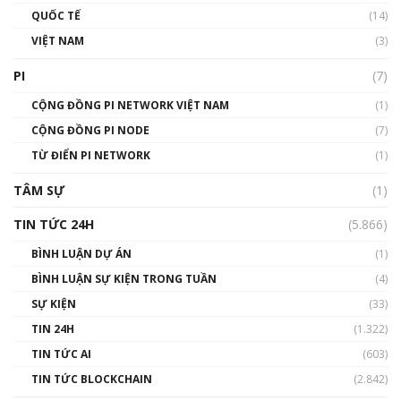
01:40:40
QUỐC TẾ
(14)
VIỆT NAM
(3)
Talkshow 16: Làn sóng số tại Việt Nam và thế
giới
PI
(7)
01:49:30
CỘNG ĐỒNG PI NETWORK VIỆT NAM
(1)
Talkshow 14: MemeCoin – Trò đùa tỷ đô
CỘNG ĐỒNG PI NODE
(7)
#phocapblockchain #PCB #meme
TỪ ĐIỂN PI NETWORK
(1)
01:29:26
TÂM SỰ
(1)
TIN TỨC 24H
(5.866)
BÌNH LUẬN DỰ ÁN
(1)
BÌNH LUẬN SỰ KIỆN TRONG TUẦN
(4)
SỰ KIỆN
(33)
TIN 24H
(1.322)
TIN TỨC AI
(603)
TIN TỨC BLOCKCHAIN
(2.842)