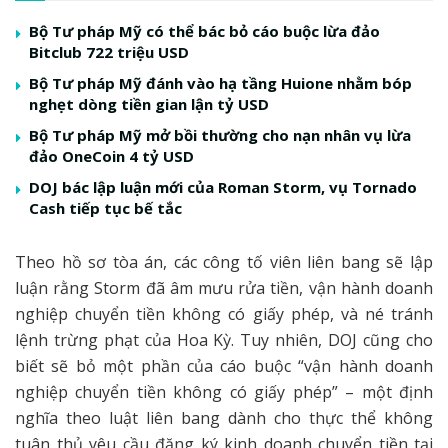
Bộ Tư pháp Mỹ có thể bác bỏ cáo buộc lừa đảo
Bitclub 722 triệu USD
Bộ Tư pháp Mỹ đánh vào hạ tầng Huione nhằm bóp
nghẹt dòng tiền gian lận tỷ USD
Bộ Tư pháp Mỹ mở bồi thường cho nạn nhân vụ lừa
đảo OneCoin 4 tỷ USD
DOJ bác lập luận mới của Roman Storm, vụ Tornado
Cash tiếp tục bế tắc
Theo hồ sơ tòa án, các công tố viên liên bang sẽ lập
luận rằng Storm đã âm mưu rửa tiền, vận hành doanh
nghiệp chuyển tiền không có giấy phép, và né tránh
lệnh trừng phạt của Hoa Kỳ. Tuy nhiên, DOJ cũng cho
biết sẽ bỏ một phần của cáo buộc “vận hành doanh
nghiệp chuyển tiền không có giấy phép” – một định
nghĩa theo luật liên bang dành cho thực thể không
tuân thủ yêu cầu đăng ký kinh doanh chuyển tiền tại