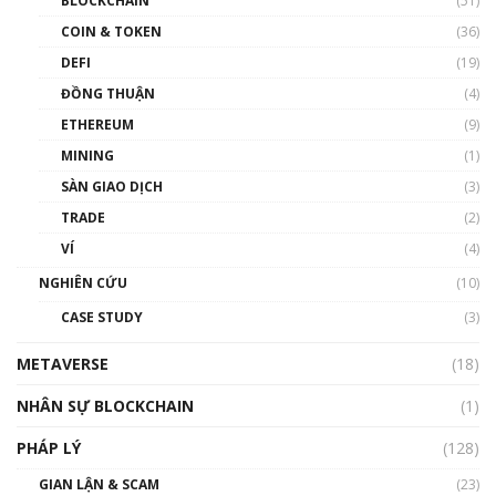
BLOCKCHAIN
(51)
như thể nào?
COIN & TOKEN
(36)
00:39:31
DEFI
(19)
Chìa khóa mở lối cơ hội trước các quĩ đầu tư |
ĐỒNG THUẬN
(4)
Phổ cập Blockchain
ETHEREUM
(9)
00:35:11
MINING
(1)
Talkshow 20: Biến động giá của tài sản truyền
SÀN GIAO DỊCH
(3)
thống & Crypto qua các cuộc chiến | Phổ cập
Blockchain
TRADE
(2)
01:34:46
VÍ
(4)
Talkshow 19: GameFi Việt Nam – Báo động
NGHIÊN CỨU
(10)
đỏ
CASE STUDY
(3)
01:24:45
METAVERSE
(18)
Talkshow18: Làn sóng tài năng Việt trở về từ
Silicon Valley - Sức bật mới cho Việt Nam
NHÂN SỰ BLOCKCHAIN
(1)
01:32:59
PHÁP LÝ
(128)
Talkshow17: Mùa đông Crypto – Chiếc khăn
GIAN LẬN & SCAM
gió ấm
(23)