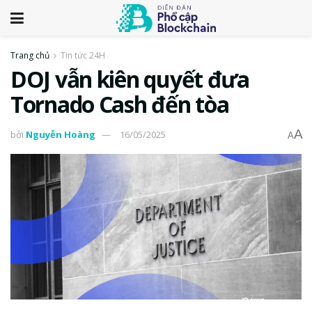
Trang chủ
Tin tức 24H
DOJ vẫn kiên quyết đưa
Tornado Cash đến tòa
A
bởi
Nguyễn Hoàng
16/05/2025
A