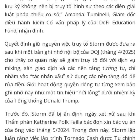
lưu ký không nên bị truy tố hình sự theo các diễn giải
luật pháp thiếu cơ sở,” Amanda Tuminelli, Giám đốc
điều hành kiêm Cố vấn pháp lý của DeFi Education
Fund, nhận định.
Quyết định giữ nguyên việc truy tố Storm được đưa ra
sau khi một bản ghi nhớ nội bộ của DOJ (tháng 4/2025)
cho thấy cơ quan này sẽ giảm truy tố đối với dịch vụ
mixing, sàn giao dịch và các nền tảng tương tự, chỉ
nhắm vào “tác nhân xấu” sử dụng các nền tảng đó để
rửa tiền. Giới hoạt động quyền riêng tư từng xem bản
ghi nhớ này như một tín hiệu “nới lỏng” dưới nhiệm kỳ
của Tổng thống Donald Trump.
Trước đó, Storm đã bị ấn định ngày xét xử sau khi
Thẩm phán Katherine Polk Failla bác đơn xin bác vụ án
của ông vào tháng 9/2024. Trong đơn này, Storm lập
luận rằng việc lập trình Tornado Cash được Tu chính