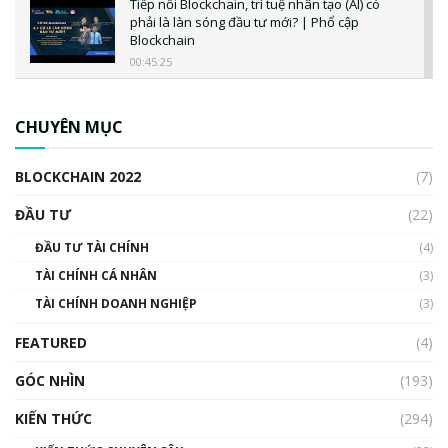
Tiếp nối Blockchain, trí tuệ nhân tạo (AI) có
phải là làn sóng đầu tư mới? | Phổ cập
Blockchain
00:45:25
CBDC là gì? Tổng quan về CBDC? Tại sao
ngân hàng trung ương lại quan trọng? | Phổ
CHUYÊN MỤC
cập Blockchain
00:04:38
BLOCKCHAIN 2022
(7)
Triển vọng nào cho Bitcoin. Thị trường liệu có
uptrend trong năm 2023? | Phổ cập
ĐẦU TƯ
(22)
Blockchain
ĐẦU TƯ TÀI CHÍNH
(4)
00:02:14
TÀI CHÍNH CÁ NHÂN
(3)
Nhìn lại năm 2022: Những sự kiện ảnh hưởng
TÀI CHÍNH DOANH NGHIỆP
đến hệ sinh thái tiền mã hoá | Phổ cập
(3)
Blockchain
FEATURED
(4)
00:15:29
GÓC NHÌN
Nhìn lại năm 2022: Những nhân vật ảnh
(193)
hưởng nhất hệ sinh thái tiền mã hoá | Phổ
cập Blockchain
KIẾN THỨC
(294)
00:16:07