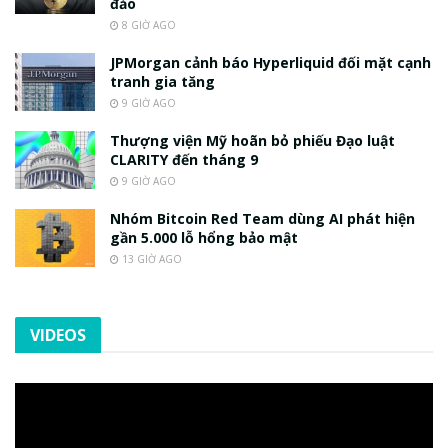
đảo
8 GIỜ AGO
JPMorgan cảnh báo Hyperliquid đối mặt cạnh
tranh gia tăng
9 GIỜ AGO
Thượng viện Mỹ hoãn bỏ phiếu Đạo luật
CLARITY đến tháng 9
9 GIỜ AGO
Nhóm Bitcoin Red Team dùng AI phát hiện
gần 5.000 lỗ hổng bảo mật
13 GIỜ AGO
VIDEOS