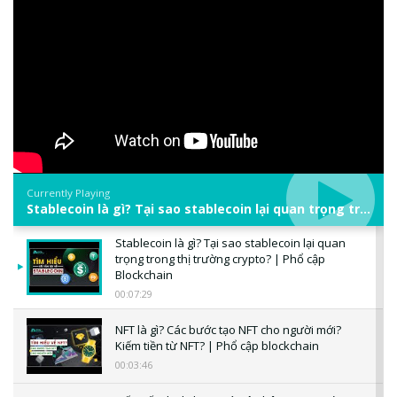
Currently Playing
Stablecoin là gì? Tại sao stablecoin lại quan trọng trong thị trường crypto? | Phổ cập Blockchain
Stablecoin là gì? Tại sao stablecoin lại quan
trọng trong thị trường crypto? | Phổ cập
Blockchain
00:07:29
NFT là gì? Các bước tạo NFT cho người mới?
Kiếm tiền từ NFT? | Phổ cập blockchain
00:03:46