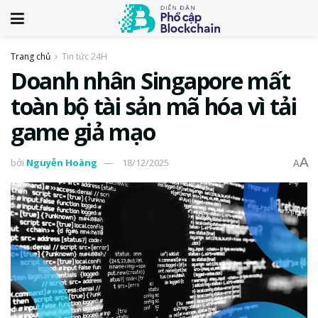
Trang chủ
Tin tức 24H
Doanh nhân Singapore mất
toàn bộ tài sản mã hóa vì tải
game giả mạo
A
bởi
Nguyễn Hoàng
18/12/2025
A