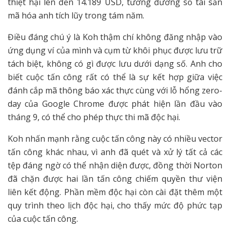
thiệt hại lên đến 14.189 USD, tương đương số tài sản
mã hóa anh tích lũy trong tám năm.
Điều đáng chú ý là Koh thậm chí không đăng nhập vào
ứng dụng ví của mình và cụm từ khôi phục được lưu trữ
tách biệt, không có gì được lưu dưới dạng số. Anh cho
biết cuộc tấn công rất có thể là sự kết hợp giữa việc
đánh cắp mã thông báo xác thực cùng với lỗ hổng zero-
day của Google Chrome được phát hiện lần đầu vào
tháng 9, có thể cho phép thực thi mã độc hại.
Koh nhấn mạnh rằng cuộc tấn công này có nhiều vector
tấn công khác nhau, vì anh đã quét và xử lý tất cả các
tệp đáng ngờ có thể nhận diện được, đồng thời Norton
đã chặn được hai lần tấn công chiếm quyền thư viện
liên kết động. Phần mềm độc hại còn cài đặt thêm một
quy trình theo lịch độc hại, cho thấy mức độ phức tạp
của cuộc tấn công.