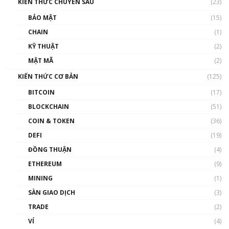
KIẾN THỨC CHUYÊN SÂU
(23)
Talkshow 27: Ranh giới giữa tầm ảnh hưởng
BẢO MẬT
(15)
và sự thao túng giá | Phổ cập Blockchain
CHAIN
(1)
01:35:05
KỸ THUẬT
(2)
Nhân sự tương lại ngành Blockchain Việt
MẬT MÃ
(2)
Nam | Phổ cập Blockchain
KIẾN THỨC CƠ BẢN
(125)
00:43:47
BITCOIN
(17)
Blockchain đang được ứng dụng ở Việt Nam
BLOCKCHAIN
(51)
như thể nào?
COIN & TOKEN
(36)
00:39:31
DEFI
(19)
Chìa khóa mở lối cơ hội trước các quĩ đầu tư |
ĐỒNG THUẬN
(4)
Phổ cập Blockchain
ETHEREUM
(9)
00:35:11
MINING
(1)
Talkshow 20: Biến động giá của tài sản truyền
SÀN GIAO DỊCH
(3)
thống & Crypto qua các cuộc chiến | Phổ cập
Blockchain
TRADE
(2)
01:34:46
VÍ
(4)