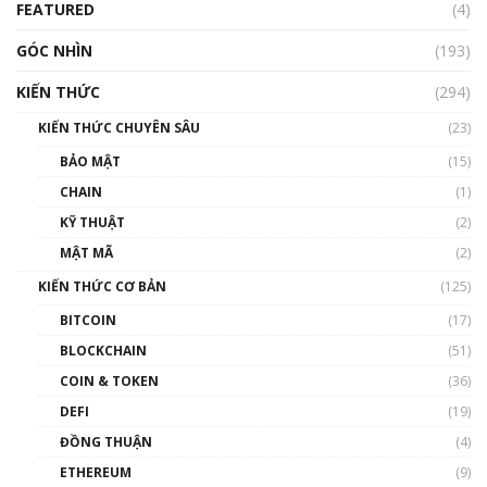
FEATURED
(4)
00:15:29
GÓC NHÌN
Nhìn lại năm 2022: Những nhân vật ảnh
(193)
hưởng nhất hệ sinh thái tiền mã hoá | Phổ
cập Blockchain
KIẾN THỨC
(294)
00:16:07
KIẾN THỨC CHUYÊN SÂU
(23)
Talkshow 27: Ranh giới giữa tầm ảnh hưởng
BẢO MẬT
(15)
và sự thao túng giá | Phổ cập Blockchain
CHAIN
(1)
01:35:05
KỸ THUẬT
(2)
Nhân sự tương lại ngành Blockchain Việt
MẬT MÃ
(2)
Nam | Phổ cập Blockchain
KIẾN THỨC CƠ BẢN
(125)
00:43:47
BITCOIN
(17)
Blockchain đang được ứng dụng ở Việt Nam
BLOCKCHAIN
(51)
như thể nào?
COIN & TOKEN
(36)
00:39:31
DEFI
(19)
Chìa khóa mở lối cơ hội trước các quĩ đầu tư |
ĐỒNG THUẬN
(4)
Phổ cập Blockchain
ETHEREUM
(9)
00:35:11