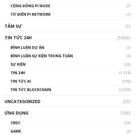
Talkshow 14: MemeCoin – Trò đùa tỷ đô
CỘNG ĐỒNG PI NODE
(7)
#phocapblockchain #PCB #meme
TỪ ĐIỂN PI NETWORK
(1)
01:29:26
TÂM SỰ
(1)
TIN TỨC 24H
(5.856)
BÌNH LUẬN DỰ ÁN
(1)
BÌNH LUẬN SỰ KIỆN TRONG TUẦN
(4)
SỰ KIỆN
(33)
TIN 24H
(1.319)
TIN TỨC AI
(599)
TIN TỨC BLOCKCHAIN
(2.836)
UNCATEGORIZED
(55)
ỨNG DỤNG
(106)
CBDC
(53)
GAME
(4)