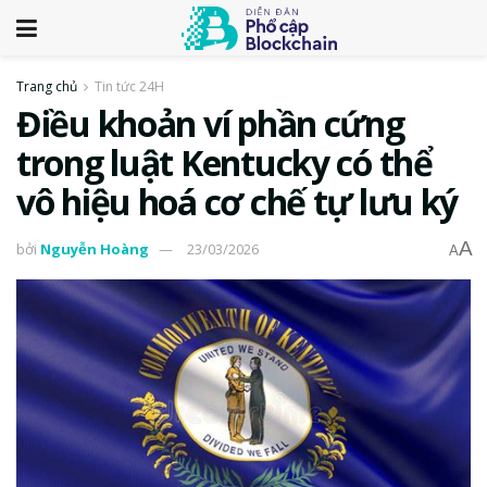
Trang chủ
Tin tức 24H
Điều khoản ví phần cứng
trong luật Kentucky có thể
vô hiệu hoá cơ chế tự lưu ký
A
bởi
Nguyễn Hoàng
23/03/2026
A