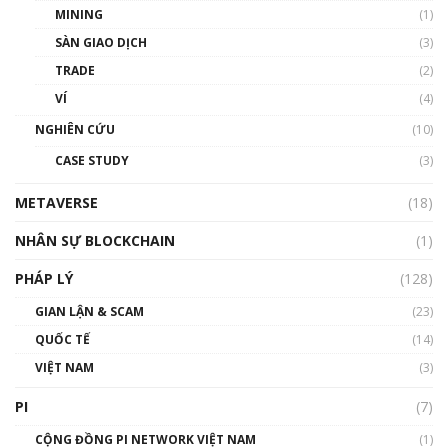
MINING
(1)
Talkshow 20: Biến động giá của tài sản truyền
SÀN GIAO DỊCH
(3)
thống & Crypto qua các cuộc chiến | Phổ cập
Blockchain
TRADE
(2)
01:34:46
VÍ
(4)
Talkshow 19: GameFi Việt Nam – Báo động
NGHIÊN CỨU
(10)
đỏ
CASE STUDY
(3)
01:24:45
METAVERSE
(18)
Talkshow18: Làn sóng tài năng Việt trở về từ
Silicon Valley - Sức bật mới cho Việt Nam
NHÂN SỰ BLOCKCHAIN
(1)
01:32:59
PHÁP LÝ
(128)
Talkshow17: Mùa đông Crypto – Chiếc khăn
GIAN LẬN & SCAM
gió ấm
(23)
01:40:40
QUỐC TẾ
(14)
VIỆT NAM
(3)
Talkshow 16: Làn sóng số tại Việt Nam và thế
giới
PI
(7)
01:49:30
CỘNG ĐỒNG PI NETWORK VIỆT NAM
(1)