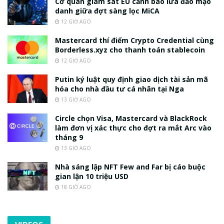
Cơ quan giám sát EU cảnh báo lừa đảo mạo
danh giữa đợt sàng lọc MiCA
12 GIỜ AGO
Mastercard thí điểm Crypto Credential cùng
Borderless.xyz cho thanh toán stablecoin
12 GIỜ AGO
Putin ký luật quy định giao dịch tài sản mã
hóa cho nhà đầu tư cá nhân tại Nga
13 GIỜ AGO
Circle chọn Visa, Mastercard và BlackRock
làm đơn vị xác thực cho đợt ra mắt Arc vào
tháng 9
13 GIỜ AGO
Nhà sáng lập NFT Few and Far bị cáo buộc
gian lận 10 triệu USD
18 GIỜ AGO