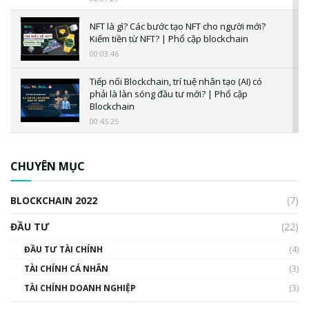
NFT là gì? Các bước tạo NFT cho người mới?
Kiếm tiền từ NFT? | Phổ cập blockchain
00:03:46
Tiếp nối Blockchain, trí tuệ nhân tạo (AI) có
phải là làn sóng đầu tư mới? | Phổ cập
Blockchain
00:45:25
CBDC là gì? Tổng quan về CBDC? Tại sao
ngân hàng trung ương lại quan trọng? | Phổ
CHUYÊN MỤC
cập Blockchain
00:04:38
BLOCKCHAIN 2022
(7)
Triển vọng nào cho Bitcoin. Thị trường liệu có
uptrend trong năm 2023? | Phổ cập
ĐẦU TƯ
(22)
Blockchain
ĐẦU TƯ TÀI CHÍNH
(4)
00:02:14
TÀI CHÍNH CÁ NHÂN
(3)
Nhìn lại năm 2022: Những sự kiện ảnh hưởng
TÀI CHÍNH DOANH NGHIỆP
đến hệ sinh thái tiền mã hoá | Phổ cập
(3)
Blockchain