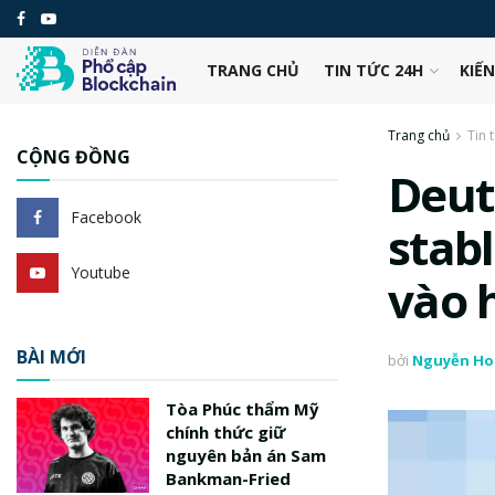
TRANG CHỦ
TIN TỨC 24H
KIẾ
Trang chủ
Tin 
CỘNG ĐỒNG
Deut
Facebook
stab
Youtube
vào 
BÀI MỚI
bởi
Nguyễn Ho
Tòa Phúc thẩm Mỹ
chính thức giữ
nguyên bản án Sam
Bankman-Fried