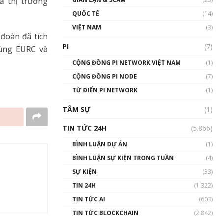
a thị trường
01:24:45
QUỐC TẾ
(14)
Talkshow18: Làn sóng tài
VIỆT NAM
(3)
năng Việt trở về từ Silicon
 đoàn đã tích
Valley - Sức bật mới cho
PI
(7)
cùng EURC và
Việt Nam
01:32:59
CỘNG ĐỒNG PI NETWORK VIỆT NAM
(1)
CỘNG ĐỒNG PI NODE
(7)
Talkshow17: Mùa đông
TỪ ĐIỂN PI NETWORK
Crypto – Chiếc khăn gió ấm
(1)
01:40:40
TÂM SỰ
(1)
Talkshow 16: Làn sóng số
TIN TỨC 24H
(5.866)
tại Việt Nam và thế giới
01:49:30
BÌNH LUẬN DỰ ÁN
(1)
BÌNH LUẬN SỰ KIỆN TRONG TUẦN
(4)
Talkshow 14: MemeCoin –
Trò đùa tỷ đô
SỰ KIỆN
(33)
#phocapblockchain #PCB
TIN 24H
(1.322)
#meme
TIN TỨC AI
(603)
01:29:26
TIN TỨC BLOCKCHAIN
(2.842)