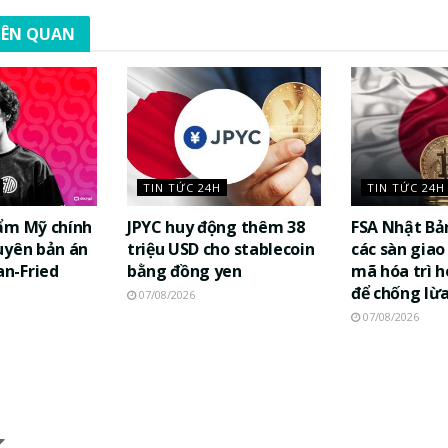
LIÊN QUAN
TIN TỨC 24H
TIN TỨC 24H
ẩm Mỹ chính
JPYC huy động thêm 38
FSA Nhật Bả
uyên bản án
triệu USD cho stablecoin
các sàn giao 
n-Fried
bằng đồng yen
mã hóa trì h
để chống lừ
07/08/2026
07/08/2026