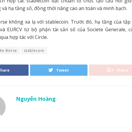
ích hợp các stablecoin đạt chuẩn tổ chức tạo cầu nối giữ
 và hạ tầng số, đồng thời nâng cao an toàn và minh bạch.
se không xa lạ với stablecoin. Trước đó, hạ tầng của tập
à EURCV từ bộ phận tài sản số của Societe Generale, 
ua hợp tác với Circle.
he Börse
stablecoin
Share
Tweet
Share
Nguyễn Hoàng