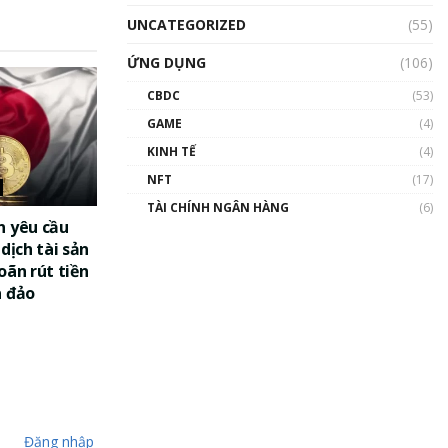
UNCATEGORIZED
(55)
ỨNG DỤNG
(106)
CBDC
(53)
GAME
(4)
KINH TẾ
(4)
NFT
(17)
TÀI CHÍNH NGÂN HÀNG
(6)
n yêu cầu
dịch tài sản
oãn rút tiền
a đảo
Đăng nhập