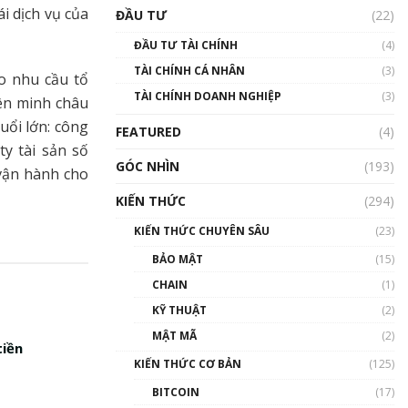
Triển vọng nào cho
i dịch vụ của
ĐẦU TƯ
(22)
Bitcoin. Thị trường liệu có
uptrend trong năm 2023? |
ĐẦU TƯ TÀI CHÍNH
(4)
Phổ cập Blockchain
TÀI CHÍNH CÁ NHÂN
(3)
00:02:14
o nhu cầu tổ
TÀI CHÍNH DOANH NGHIỆP
(3)
iên minh châu
Nhìn lại năm 2022: Những
sự kiện ảnh hưởng đến hệ
uổi lớn: công
FEATURED
(4)
sinh thái tiền mã hoá |
ty tài sản số
Phổ cập Blockchain
GÓC NHÌN
(193)
 vận hành cho
00:15:29
KIẾN THỨC
(294)
Nhìn lại năm 2022: Những
nhân vật ảnh hưởng nhất
KIẾN THỨC CHUYÊN SÂU
(23)
hệ sinh thái tiền mã hoá |
Phổ cập Blockchain
BẢO MẬT
(15)
00:16:07
CHAIN
(1)
Talkshow 27: Ranh giới
KỸ THUẬT
(2)
giữa tầm ảnh hưởng và sự
MẬT MÃ
(2)
thao túng giá | Phổ cập
tiền
Blockchain
KIẾN THỨC CƠ BẢN
(125)
01:35:05
BITCOIN
(17)