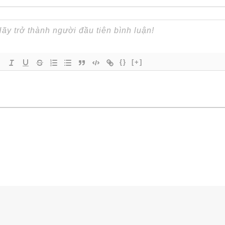
{}
[+]