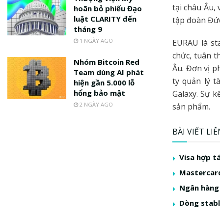
tại châu Âu,
hoãn bỏ phiếu Đạo
luật CLARITY đến
tập đoàn Đức
tháng 9
1 NGÀY AGO
EURAU là st
chức, tuân t
Nhóm Bitcoin Red
Âu. Đơn vị p
Team dùng AI phát
ty quản lý t
hiện gần 5.000 lỗ
hổng bảo mật
Galaxy. Sự k
2 NGÀY AGO
sản phẩm.
BÀI VIẾT LI
Visa hợp t
Mastercard
Ngân hàng 
Dòng stabl