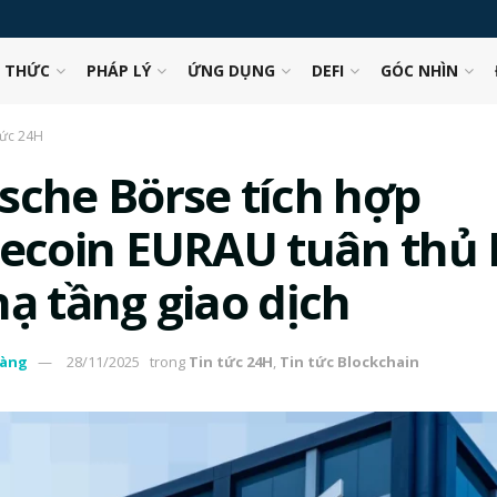
N THỨC
PHÁP LÝ
ỨNG DỤNG
DEFI
GÓC NHÌN
tức 24H
sche Börse tích hợp
lecoin EURAU tuân thủ
hạ tầng giao dịch
àng
28/11/2025
trong
Tin tức 24H
,
Tin tức Blockchain