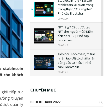
Stablecoin là gì? Tại sao
stablecoin lại quan trọng
trong thị trường crypto? |
Phổ cập Blockchain
00:07:29
NFT là gì? Các bước tạo
NFT cho người mới? Kiếm
tiền từ NFT? | Phổ cập
blockchain
00:03:46
Tiếp nối Blockchain, trí tuệ
nhân tạo (AI) có phải là làn
sóng đầu tư mới? | Phổ
cập Blockchain
a stablecoin
00:45:25
ố cho khách
CBDC là gì? Tổng quan về
CBDC? Tại sao ngân hàng
trung ương lại quan trọng?
CHUYÊN MỤC
giới tiếp tục
| Phổ cập Blockchain
rường truyền
00:04:38
BLOCKCHAIN 2022
(7)
 được quản lý