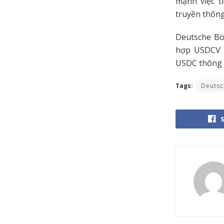
mạnh việc t
truyền thống
Deutsche Bör
hợp USDCV v
USDC thông q
Tags:
Deutsc