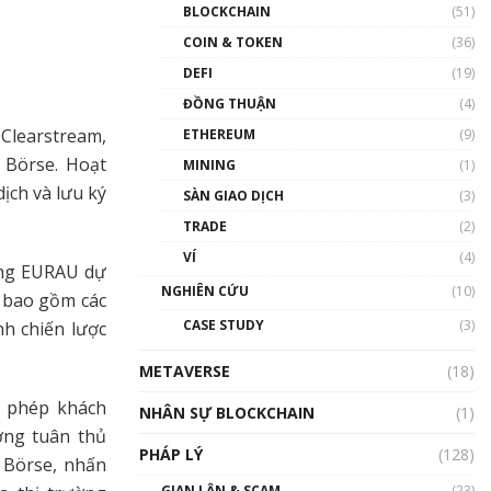
Nhân sự tương lại ngành
BLOCKCHAIN
(51)
Blockchain Việt Nam | Phổ
cập Blockchain
COIN & TOKEN
(36)
00:43:47
DEFI
(19)
ĐỒNG THUẬN
(4)
Blockchain đang được ứng
dụng ở Việt Nam như thể
Clearstream,
ETHEREUM
(9)
nào?
 Börse. Hoạt
MINING
(1)
00:39:31
ịch và lưu ký
SÀN GIAO DỊCH
(3)
Chìa khóa mở lối cơ hội
TRADE
(2)
trước các quĩ đầu tư | Phổ
cập Blockchain
VÍ
(4)
ụng EURAU dự
00:35:11
NGHIÊN CỨU
(10)
 bao gồm các
Talkshow 20: Biến động
CASE STUDY
(3)
h chiến lược
giá của tài sản truyền
thống & Crypto qua các
METAVERSE
cuộc chiến | Phổ cập
(18)
Blockchain
o phép khách
NHÂN SỰ BLOCKCHAIN
(1)
01:34:46
ờng tuân thủ
PHÁP LÝ
(128)
Talkshow 19: GameFi Việt
 Börse, nhấn
Nam – Báo động đỏ
GIAN LẬN & SCAM
(23)