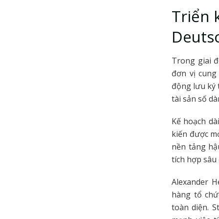
Triển 
Deuts
Trong giai 
đơn vị cung
động lưu ký 
tài sản số d
Kế hoạch dà
kiến được m
nền tảng hậ
tích hợp sâu
Alexander H
hàng tổ chứ
toàn diện. 