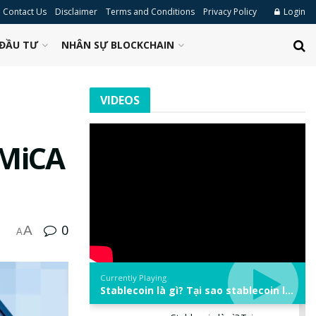
Contact Us
Disclaimer
Terms and Conditions
Privacy Policy
Login
ĐẦU TƯ
NHÂN SỰ BLOCKCHAIN
VIDEOS
 MiCA
0
A
A
Currently Playing
Stablecoin là gì? Tại sao stablecoin lại quan trọng trong thị trường crypto? | Phổ cập Blockchain