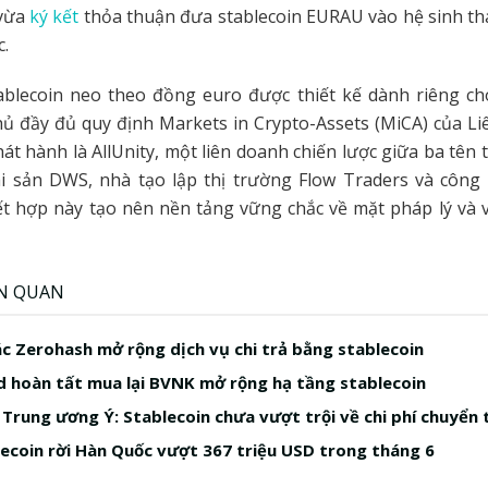
 vừa
ký kết
thỏa thuận đưa stablecoin EURAU vào hệ sinh thá
.
ablecoin neo theo đồng euro được thiết kế dành riêng ch
hủ đầy đủ quy định Markets in Crypto-Assets (MiCA) của L
hát hành là AllUnity, một liên doanh chiến lược giữa ba tên t
ài sản DWS, nhà tạo lập thị trường Flow Traders và công 
ết hợp này tạo nên nền tảng vững chắc về mặt pháp lý và
ÊN QUAN
ác Zerohash mở rộng dịch vụ chi trả bằng stablecoin
 hoàn tất mua lại BVNK mở rộng hạ tầng stablecoin
Trung ương Ý: Stablecoin chưa vượt trội về chi phí chuyển 
ecoin rời Hàn Quốc vượt 367 triệu USD trong tháng 6