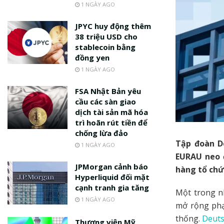
1 NGÀY AGO
JPYC huy động thêm
38 triệu USD cho
stablecoin bằng
đồng yen
1 NGÀY AGO
FSA Nhật Bản yêu
cầu các sàn giao
dịch tài sản mã hóa
trì hoãn rút tiền để
chống lừa đảo
Tập đoàn De
1 NGÀY AGO
EURAU neo 
JPMorgan cảnh báo
hàng tổ chứ
Hyperliquid đối mặt
cạnh tranh gia tăng
Một trong nh
1 NGÀY AGO
mở rộng phạ
thống.
Deuts
Thượng viện Mỹ