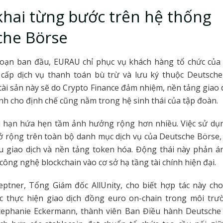
khai từng bước trên hệ thống
che Börse
đoạn ban đầu, EURAU chỉ phục vụ khách hàng tổ chức của 
 cấp dịch vụ thanh toán bù trừ và lưu ký thuộc Deutsche
tài sản này sẽ do Crypto Finance đảm nhiệm, nền tảng giao d
ành cho định chế cũng nằm trong hệ sinh thái của tập đoàn.
i hạn hứa hẹn tầm ảnh hưởng rộng hơn nhiều. Việc sử d
ở rộng trên toàn bộ danh mục dịch vụ của Deutsche Börse,
u giao dịch và nền tảng token hóa. Động thái này phản án
 công nghệ blockchain vào cơ sở hạ tầng tài chính hiện đại.
eptner, Tổng Giám đốc AllUnity, cho biết hợp tác này ch
c thực hiện giao dịch đồng euro on-chain trong môi trư
Stephanie Eckermann, thành viên Ban Điều hành Deutsche