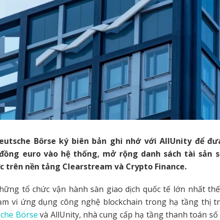
utsche Börse ký biên bản ghi nhớ với AllUnity để đư
đồng euro vào hệ thống, mở rộng danh sách tài sản s
c trên nền tảng Clearstream và Crypto Finance.
ững tổ chức vận hành sàn giao dịch quốc tế lớn nhất thế 
m vi ứng dụng công nghệ blockchain trong hạ tầng thị t
che Börse
và AllUnity, nhà cung cấp hạ tầng thanh toán số