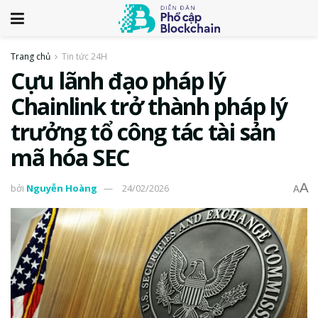
Trang chủ
Tin tức 24H
Cựu lãnh đạo pháp lý
Chainlink trở thành pháp lý
trưởng tổ công tác tài sản
mã hóa SEC
A
bởi
Nguyễn Hoàng
24/02/2026
A