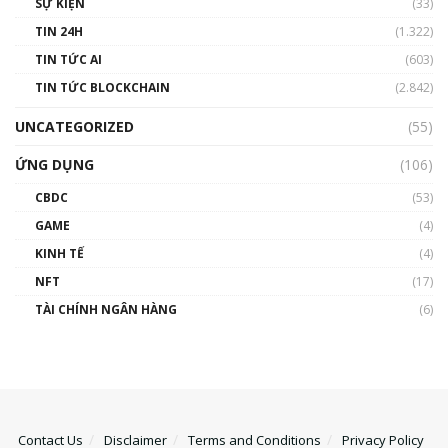
SỰ KIỆN
(33)
TIN 24H
(1.322)
TIN TỨC AI
(603)
TIN TỨC BLOCKCHAIN
(2.842)
UNCATEGORIZED
(55)
ỨNG DỤNG
(106)
CBDC
(53)
GAME
(4)
KINH TẾ
(4)
NFT
(17)
TÀI CHÍNH NGÂN HÀNG
(6)
Contact Us
Disclaimer
Terms and Conditions
Privacy Policy