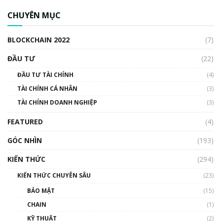
CBDC là gì? Tổng quan về CBDC? Tại sao
ngân hàng trung ương lại quan trọng? | Phổ
CHUYÊN MỤC
cập Blockchain
00:04:38
BLOCKCHAIN 2022
(7)
Triển vọng nào cho Bitcoin. Thị trường liệu có
uptrend trong năm 2023? | Phổ cập
ĐẦU TƯ
(22)
Blockchain
ĐẦU TƯ TÀI CHÍNH
(4)
00:02:14
TÀI CHÍNH CÁ NHÂN
(3)
Nhìn lại năm 2022: Những sự kiện ảnh hưởng
TÀI CHÍNH DOANH NGHIỆP
đến hệ sinh thái tiền mã hoá | Phổ cập
(3)
Blockchain
FEATURED
(4)
00:15:29
GÓC NHÌN
Nhìn lại năm 2022: Những nhân vật ảnh
(193)
hưởng nhất hệ sinh thái tiền mã hoá | Phổ
cập Blockchain
KIẾN THỨC
(294)
00:16:07
KIẾN THỨC CHUYÊN SÂU
(23)
Talkshow 27: Ranh giới giữa tầm ảnh hưởng
BẢO MẬT
(15)
và sự thao túng giá | Phổ cập Blockchain
CHAIN
(1)
01:35:05
KỸ THUẬT
(2)