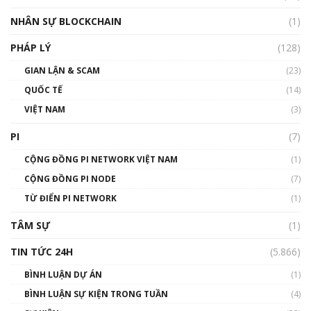
Talkshow18: Làn sóng tài năng Việt trở về từ
Silicon Valley - Sức bật mới cho Việt Nam
NHÂN SỰ BLOCKCHAIN
(1)
01:32:59
PHÁP LÝ
(128)
Talkshow17: Mùa đông Crypto – Chiếc khăn
GIAN LẬN & SCAM
gió ấm
(23)
01:40:40
QUỐC TẾ
(14)
VIỆT NAM
(3)
Talkshow 16: Làn sóng số tại Việt Nam và thế
giới
PI
(7)
01:49:30
CỘNG ĐỒNG PI NETWORK VIỆT NAM
(1)
Talkshow 14: MemeCoin – Trò đùa tỷ đô
CỘNG ĐỒNG PI NODE
(7)
#phocapblockchain #PCB #meme
TỪ ĐIỂN PI NETWORK
(1)
01:29:26
TÂM SỰ
(1)
TIN TỨC 24H
(5.866)
BÌNH LUẬN DỰ ÁN
(1)
BÌNH LUẬN SỰ KIỆN TRONG TUẦN
(4)