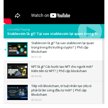
Currently Playing
Stablecoin là gì? Tại sao stablecoin lại quan trọng trong thị trường crypto? | Phổ cập Blockchain
Stablecoin là gì? Tại sao stablecoin lại quan
trọng trong thị trường crypto? | Phổ cập
Blockchain
00:07:29
NFT là gì? Các bước tạo NFT cho người mới?
Kiếm tiền từ NFT? | Phổ cập blockchain
00:03:46
Tiếp nối Blockchain, trí tuệ nhân tạo (AI) có
phải là làn sóng đầu tư mới? | Phổ cập
Blockchain
00:45:25