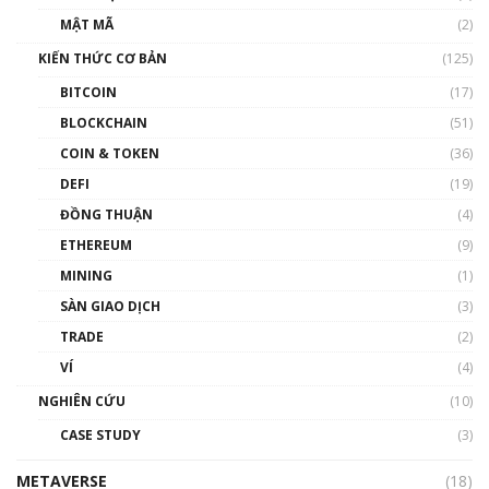
Nhân sự tương lại ngành Blockchain Việt
MẬT MÃ
(2)
Nam | Phổ cập Blockchain
KIẾN THỨC CƠ BẢN
(125)
00:43:47
BITCOIN
(17)
Blockchain đang được ứng dụng ở Việt Nam
BLOCKCHAIN
(51)
như thể nào?
COIN & TOKEN
(36)
00:39:31
DEFI
(19)
Chìa khóa mở lối cơ hội trước các quĩ đầu tư |
ĐỒNG THUẬN
(4)
Phổ cập Blockchain
ETHEREUM
(9)
00:35:11
MINING
(1)
Talkshow 20: Biến động giá của tài sản truyền
SÀN GIAO DỊCH
(3)
thống & Crypto qua các cuộc chiến | Phổ cập
Blockchain
TRADE
(2)
01:34:46
VÍ
(4)
Talkshow 19: GameFi Việt Nam – Báo động
NGHIÊN CỨU
(10)
đỏ
CASE STUDY
(3)
01:24:45
METAVERSE
(18)