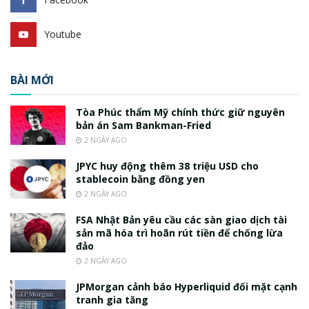
Youtube
BÀI MỚI
Tòa Phúc thẩm Mỹ chính thức giữ nguyên
bản án Sam Bankman-Fried
2 NGÀY AGO
JPYC huy động thêm 38 triệu USD cho
stablecoin bằng đồng yen
2 NGÀY AGO
FSA Nhật Bản yêu cầu các sàn giao dịch tài
sản mã hóa trì hoãn rút tiền để chống lừa
đảo
2 NGÀY AGO
JPMorgan cảnh báo Hyperliquid đối mặt cạnh
tranh gia tăng