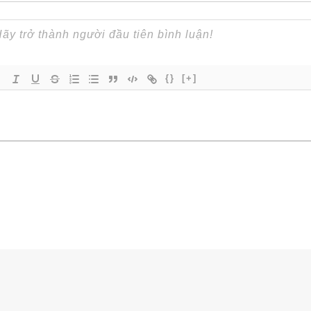
{}
[+]