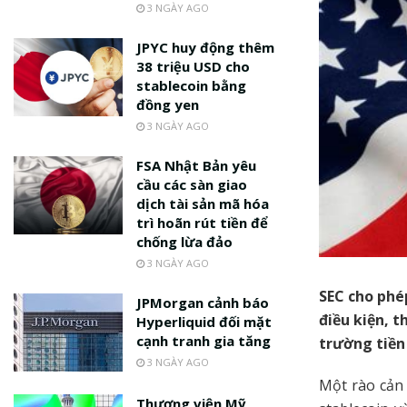
3 NGÀY AGO
JPYC huy động thêm
38 triệu USD cho
stablecoin bằng
đồng yen
3 NGÀY AGO
FSA Nhật Bản yêu
cầu các sàn giao
dịch tài sản mã hóa
trì hoãn rút tiền để
chống lừa đảo
3 NGÀY AGO
SEC cho phé
JPMorgan cảnh báo
điều kiện, 
Hyperliquid đối mặt
cạnh tranh gia tăng
trường tiền 
3 NGÀY AGO
Một rào cản 
Thượng viện Mỹ