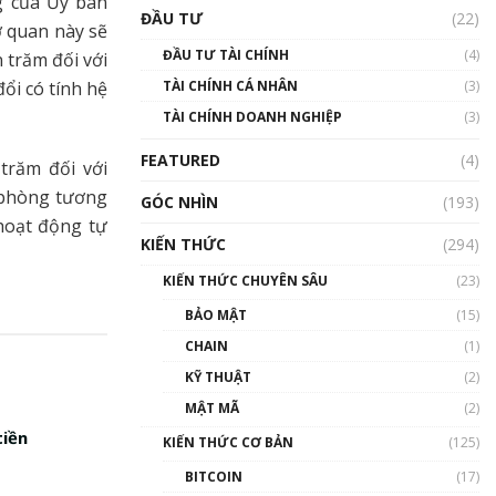
g của Ủy ban
Triển vọng nào cho
ĐẦU TƯ
(22)
Bitcoin. Thị trường liệu có
ơ quan này sẽ
uptrend trong năm 2023? |
ĐẦU TƯ TÀI CHÍNH
(4)
 trăm đối với
Phổ cập Blockchain
ổi có tính hệ
TÀI CHÍNH CÁ NHÂN
(3)
00:02:14
TÀI CHÍNH DOANH NGHIỆP
(3)
Nhìn lại năm 2022: Những
sự kiện ảnh hưởng đến hệ
FEATURED
(4)
trăm đối với
sinh thái tiền mã hoá |
Phổ cập Blockchain
ự phòng tương
GÓC NHÌN
(193)
00:15:29
hoạt động tự
KIẾN THỨC
(294)
Nhìn lại năm 2022: Những
nhân vật ảnh hưởng nhất
KIẾN THỨC CHUYÊN SÂU
(23)
hệ sinh thái tiền mã hoá |
Phổ cập Blockchain
BẢO MẬT
(15)
00:16:07
CHAIN
(1)
Talkshow 27: Ranh giới
KỸ THUẬT
(2)
giữa tầm ảnh hưởng và sự
MẬT MÃ
(2)
thao túng giá | Phổ cập
Blockchain
tiền
KIẾN THỨC CƠ BẢN
(125)
01:35:05
BITCOIN
(17)