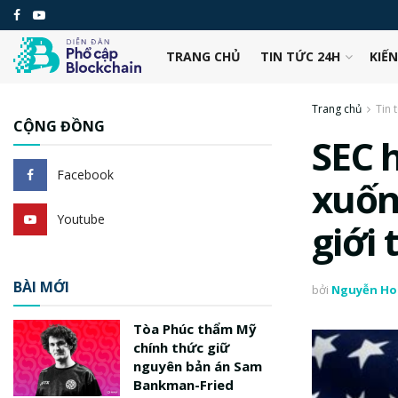
TRANG CHỦ
TIN TỨC 24H
KIẾ
Trang chủ
Tin 
CỘNG ĐỒNG
SEC 
Facebook
xuốn
Youtube
giới
BÀI MỚI
bởi
Nguyễn Ho
Tòa Phúc thẩm Mỹ
chính thức giữ
nguyên bản án Sam
Bankman-Fried