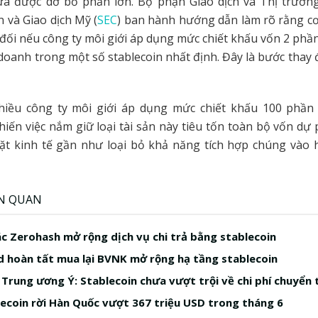
vừa được dỡ bỏ phần lớn. Bộ phận Giao dịch và Thị trườn
 và Giao dịch Mỹ (
SEC
) ban hành hướng dẫn làm rõ rằng c
ối nếu công ty môi giới áp dụng mức chiết khấu vốn 2 phần
ự doanh trong một số stablecoin nhất định. Đây là bước thay đ
hiều công ty môi giới áp dụng mức chiết khấu 100 phần 
khiến việc nắm giữ loại tài sản này tiêu tốn toàn bộ vốn d
ặt kinh tế gần như loại bỏ khả năng tích hợp chúng vào 
ÊN QUAN
ác Zerohash mở rộng dịch vụ chi trả bằng stablecoin
 hoàn tất mua lại BVNK mở rộng hạ tầng stablecoin
Trung ương Ý: Stablecoin chưa vượt trội về chi phí chuyển 
ecoin rời Hàn Quốc vượt 367 triệu USD trong tháng 6