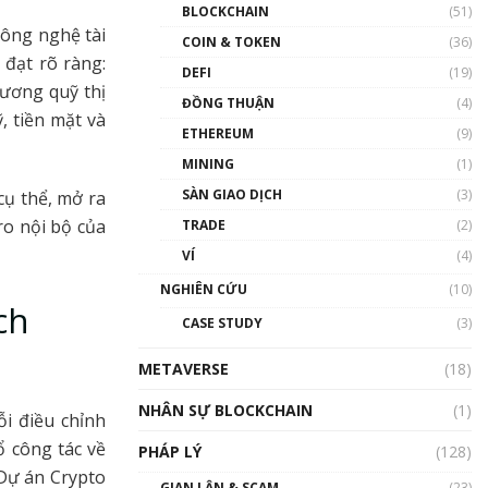
Nhân sự tương lại ngành
BLOCKCHAIN
(51)
Blockchain Việt Nam | Phổ
công nghệ tài
cập Blockchain
COIN & TOKEN
(36)
 đạt rõ ràng:
00:43:47
DEFI
(19)
đương quỹ thị
ĐỒNG THUẬN
(4)
Blockchain đang được ứng
, tiền mặt và
dụng ở Việt Nam như thể
ETHEREUM
(9)
nào?
MINING
(1)
00:39:31
SÀN GIAO DỊCH
(3)
cụ thể, mở ra
Chìa khóa mở lối cơ hội
ro nội bộ của
TRADE
(2)
trước các quĩ đầu tư | Phổ
cập Blockchain
VÍ
(4)
00:35:11
NGHIÊN CỨU
(10)
ch
Talkshow 20: Biến động
CASE STUDY
(3)
giá của tài sản truyền
thống & Crypto qua các
METAVERSE
cuộc chiến | Phổ cập
(18)
Blockchain
NHÂN SỰ BLOCKCHAIN
(1)
01:34:46
i điều chỉnh
ổ công tác về
PHÁP LÝ
(128)
Talkshow 19: GameFi Việt
 Dự án Crypto
Nam – Báo động đỏ
GIAN LẬN & SCAM
(23)