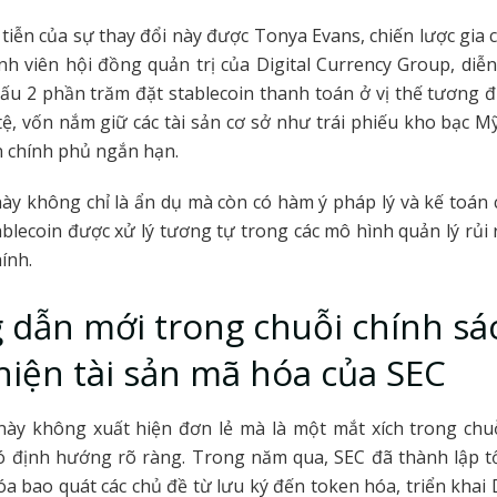
 tiễn của sự thay đổi này được Tonya Evans, chiến lược gia 
nh viên hội đồng quản trị của Digital Currency Group, diễn
ấu 2 phần trăm đặt stablecoin thanh toán ở vị thế tương 
tệ, vốn nắm giữ các tài sản cơ sở như trái phiếu kho bạc Mỹ
 chính phủ ngắn hạn.
ày không chỉ là ẩn dụ mà còn có hàm ý pháp lý và kế toán 
blecoin được xử lý tương tự trong các mô hình quản lý rủi 
hính.
dẫn mới trong chuỗi chính sá
hiện tài sản mã hóa của SEC
ày không xuất hiện đơn lẻ mà là một mắt xích trong chuỗ
ó định hướng rõ ràng. Trong năm qua, SEC đã thành lập t
óa bao quát các chủ đề từ lưu ký đến token hóa, triển khai