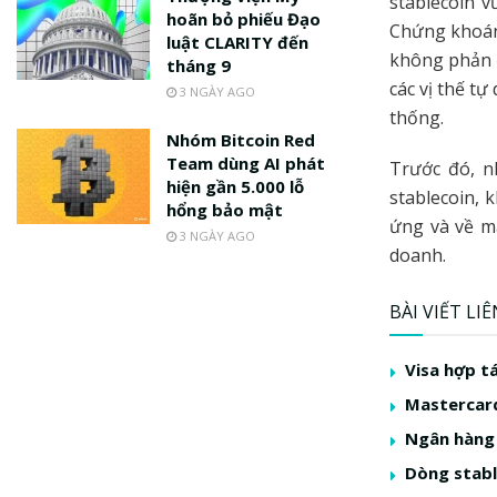
stablecoin 
hoãn bỏ phiếu Đạo
Chứng khoán
luật CLARITY đến
không phản đ
tháng 9
các vị thế t
3 NGÀY AGO
thống.
Nhóm Bitcoin Red
Team dùng AI phát
Trước đó, n
hiện gần 5.000 lỗ
stablecoin, 
hổng bảo mật
ứng và về m
3 NGÀY AGO
doanh.
BÀI VIẾT LI
Visa hợp t
Mastercard
Ngân hàng 
Dòng stabl