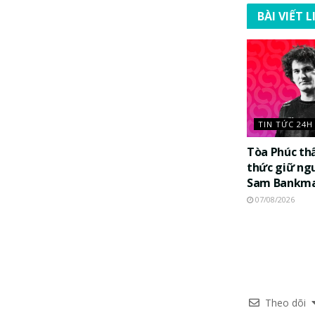
BÀI VIẾT 
TIN TỨC 24H
Tòa Phúc th
thức giữ ng
Sam Bankma
07/08/2026
Theo dõi