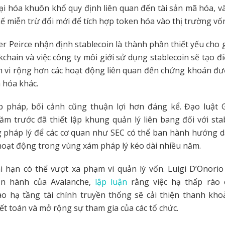
i hóa khuôn khổ quy định liên quan đến tài sản mã hóa, v
hế miễn trừ đổi mới để tích hợp token hóa vào thị trường vố
er Peirce nhận định stablecoin là thành phần thiết yếu cho g
kchain và việc công ty môi giới sử dụng stablecoin sẽ tạo đ
m vi rộng hơn các hoạt động liên quan đến chứng khoán đư
ã hóa khác.
p pháp, bối cảnh cũng thuận lợi hơn đáng kể. Đạo luật
m trước đã thiết lập khung quản lý liên bang đối với sta
g pháp lý để các cơ quan như SEC có thể ban hành hướng d
oạt động trong vùng xám pháp lý kéo dài nhiều năm.
i hạn có thể vượt xa phạm vi quản lý vốn. Luigi D’Onori
ận hành của Avalanche,
lập luận
rằng việc hạ thấp rào 
ào hạ tầng tài chính truyền thống sẽ cải thiện thanh kh
ết toán và mở rộng sự tham gia của các tổ chức.