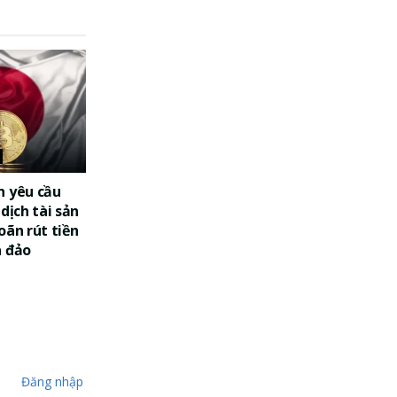
n yêu cầu
dịch tài sản
oãn rút tiền
a đảo
Đăng nhập