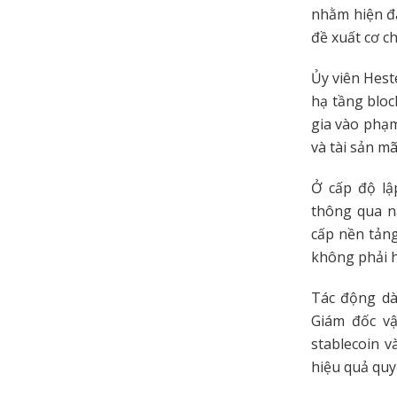
nhằm hiện đạ
đề xuất cơ c
Ủy viên Hest
hạ tầng bloc
gia vào phạ
và tài sản m
Ở cấp độ lậ
thông qua nă
cấp nền tản
không phải h
Tác động dà
Giám đốc v
stablecoin v
hiệu quả quy