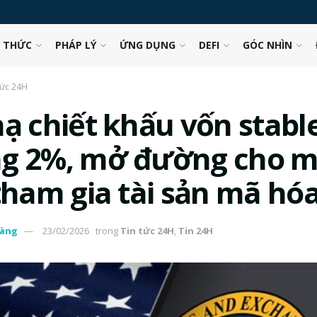
N THỨC
PHÁP LÝ
ỨNG DỤNG
DEFI
GÓC NHÌN
tức 24H
hạ chiết khấu vốn stabl
g 2%, mở đường cho m
 tham gia tài sản mã hó
àng
23/02/2026
trong
Tin tức 24H
,
Tin 24H