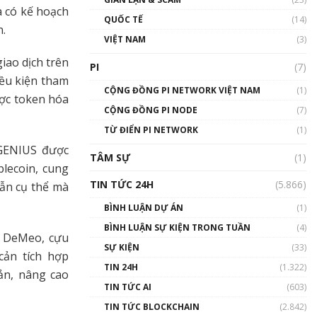
01:24:45
à có kế hoạch
QUỐC TẾ
(14)
n.
Talkshow18: Làn sóng tài
VIỆT NAM
(3)
năng Việt trở về từ Silicon
iao dịch trên
Valley - Sức bật mới cho
PI
(7)
Việt Nam
iều kiện tham
01:32:59
CỘNG ĐỒNG PI NETWORK VIỆT NAM
(1)
ợc token hóa
CỘNG ĐỒNG PI NODE
(7)
Talkshow17: Mùa đông
TỪ ĐIỂN PI NETWORK
Crypto – Chiếc khăn gió ấm
(1)
01:40:40
 GENIUS được
TÂM SỰ
(1)
blecoin, cung
Talkshow 16: Làn sóng số
TIN TỨC 24H
(5.866)
ẫn cụ thể mà
tại Việt Nam và thế giới
01:49:30
BÌNH LUẬN DỰ ÁN
(1)
BÌNH LUẬN SỰ KIỆN TRONG TUẦN
(4)
Talkshow 14: MemeCoin –
o DeMeo, cựu
Trò đùa tỷ đô
SỰ KIỆN
(33)
cản tích hợp
#phocapblockchain #PCB
TIN 24H
(1.322)
#meme
oản, nâng cao
TIN TỨC AI
(603)
01:29:26
TIN TỨC BLOCKCHAIN
(2.842)