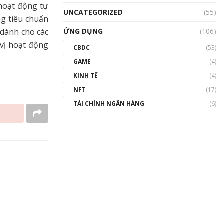
 hoạt động tự
UNCATEGORIZED
(55)
ng tiêu chuẩn
 dành cho các
ỨNG DỤNG
(106)
 vị hoạt động
CBDC
(53)
GAME
(4)
KINH TẾ
(4)
NFT
(17)
TÀI CHÍNH NGÂN HÀNG
(6)