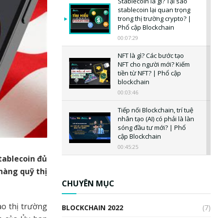
Stablecoin là gì? Tại sao
stablecoin lại quan trọng
trong thị trường crypto? |
Phổ cập Blockchain
00:07:29
NFT là gì? Các bước tạo
NFT cho người mới? Kiếm
tiền từ NFT? | Phổ cập
blockchain
00:03:46
Tiếp nối Blockchain, trí tuệ
nhân tạo (AI) có phải là làn
sóng đầu tư mới? | Phổ
cập Blockchain
00:45:25
tablecoin đủ
CBDC là gì? Tổng quan về
hàng quỹ thị
CBDC? Tại sao ngân hàng
trung ương lại quan trọng?
CHUYÊN MỤC
| Phổ cập Blockchain
00:04:38
ào thị trường
BLOCKCHAIN 2022
(7)