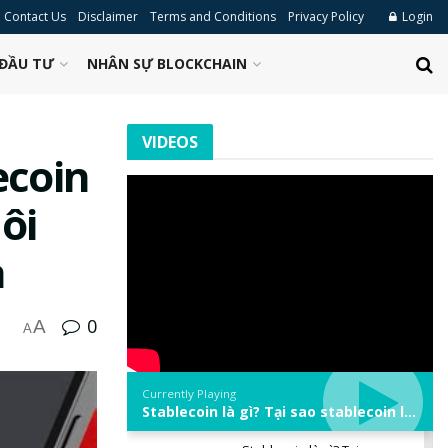
Contact Us
Disclaimer
Terms and Conditions
Privacy Policy
Login
ĐẦU TƯ
NHÂN SỰ BLOCKCHAIN
VIDEOS
ecoin
ôi
a
0
A
A
Currently Playing
Stablecoin là gì? Tại sao stablecoin lại quan trọng trong thị trường crypto? | Phổ cập Blockchain