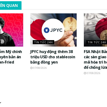
LIÊN QUAN
TIN TỨC 24H
TIN TỨC 24H
ẩm Mỹ chính
JPYC huy động thêm 38
FSA Nhật Bả
uyên bản án
triệu USD cho stablecoin
các sàn giao 
n-Fried
bằng đồng yen
mã hóa trì h
để chống lừ
07/08/2026
07/08/2026