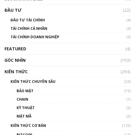
Triển vọng nào cho Bitcoin. Thị trường liệu có
uptrend trong năm 2023? | Phổ cập
ĐẦU TƯ
(22)
Blockchain
ĐẦU TƯ TÀI CHÍNH
(4)
00:02:14
TÀI CHÍNH CÁ NHÂN
(3)
Nhìn lại năm 2022: Những sự kiện ảnh hưởng
TÀI CHÍNH DOANH NGHIỆP
đến hệ sinh thái tiền mã hoá | Phổ cập
(3)
Blockchain
FEATURED
(4)
00:15:29
GÓC NHÌN
Nhìn lại năm 2022: Những nhân vật ảnh
(193)
hưởng nhất hệ sinh thái tiền mã hoá | Phổ
cập Blockchain
KIẾN THỨC
(294)
00:16:07
KIẾN THỨC CHUYÊN SÂU
(23)
Talkshow 27: Ranh giới giữa tầm ảnh hưởng
BẢO MẬT
(15)
và sự thao túng giá | Phổ cập Blockchain
CHAIN
(1)
01:35:05
KỸ THUẬT
(2)
Nhân sự tương lại ngành Blockchain Việt
MẬT MÃ
(2)
Nam | Phổ cập Blockchain
KIẾN THỨC CƠ BẢN
(125)
00:43:47
BITCOIN
(17)