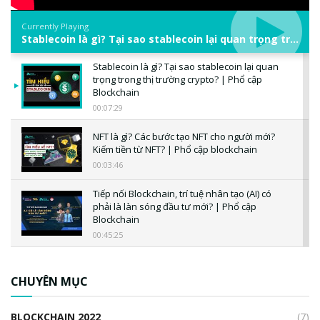
Currently Playing
Stablecoin là gì? Tại sao stablecoin lại quan trọng trong thị trường crypto? | Phổ cập Blockchain
Stablecoin là gì? Tại sao stablecoin lại quan
trọng trong thị trường crypto? | Phổ cập
Blockchain
00:07:29
NFT là gì? Các bước tạo NFT cho người mới?
Kiếm tiền từ NFT? | Phổ cập blockchain
00:03:46
Tiếp nối Blockchain, trí tuệ nhân tạo (AI) có
phải là làn sóng đầu tư mới? | Phổ cập
Blockchain
00:45:25
CBDC là gì? Tổng quan về CBDC? Tại sao
ngân hàng trung ương lại quan trọng? | Phổ
CHUYÊN MỤC
cập Blockchain
00:04:38
BLOCKCHAIN 2022
(7)