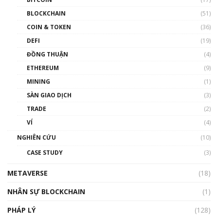
Blockchain đang được ứng dụng ở Việt Nam
BLOCKCHAIN
(51)
như thể nào?
COIN & TOKEN
(36)
00:39:31
DEFI
(19)
Chìa khóa mở lối cơ hội trước các quĩ đầu tư |
ĐỒNG THUẬN
(4)
Phổ cập Blockchain
ETHEREUM
(9)
00:35:11
MINING
(1)
Talkshow 20: Biến động giá của tài sản truyền
SÀN GIAO DỊCH
(3)
thống & Crypto qua các cuộc chiến | Phổ cập
Blockchain
TRADE
(2)
01:34:46
VÍ
(4)
Talkshow 19: GameFi Việt Nam – Báo động
NGHIÊN CỨU
(10)
đỏ
CASE STUDY
(3)
01:24:45
METAVERSE
(18)
Talkshow18: Làn sóng tài năng Việt trở về từ
Silicon Valley - Sức bật mới cho Việt Nam
NHÂN SỰ BLOCKCHAIN
(1)
01:32:59
PHÁP LÝ
(128)
Talkshow17: Mùa đông Crypto – Chiếc khăn