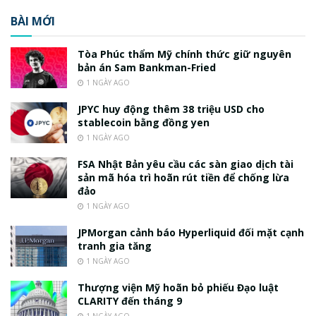
BÀI MỚI
Tòa Phúc thẩm Mỹ chính thức giữ nguyên
bản án Sam Bankman-Fried
1 NGÀY AGO
JPYC huy động thêm 38 triệu USD cho
stablecoin bằng đồng yen
1 NGÀY AGO
FSA Nhật Bản yêu cầu các sàn giao dịch tài
sản mã hóa trì hoãn rút tiền để chống lừa
đảo
1 NGÀY AGO
JPMorgan cảnh báo Hyperliquid đối mặt cạnh
tranh gia tăng
1 NGÀY AGO
Thượng viện Mỹ hoãn bỏ phiếu Đạo luật
CLARITY đến tháng 9