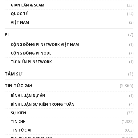
GIAN LẬN & SCAM
gió ấm
(23)
01:40:40
QUỐC TẾ
(14)
VIỆT NAM
(3)
Talkshow 16: Làn sóng số tại Việt Nam và thế
giới
PI
(7)
01:49:30
CỘNG ĐỒNG PI NETWORK VIỆT NAM
(1)
Talkshow 14: MemeCoin – Trò đùa tỷ đô
CỘNG ĐỒNG PI NODE
(7)
#phocapblockchain #PCB #meme
TỪ ĐIỂN PI NETWORK
(1)
01:29:26
TÂM SỰ
(1)
TIN TỨC 24H
(5.866)
BÌNH LUẬN DỰ ÁN
(1)
BÌNH LUẬN SỰ KIỆN TRONG TUẦN
(4)
SỰ KIỆN
(33)
TIN 24H
(1.322)
TIN TỨC AI
(603)