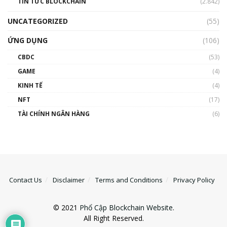
TIN TỨC BLOCKCHAIN
(2.842)
UNCATEGORIZED
(55)
ỨNG DỤNG
(106)
CBDC
(53)
GAME
(4)
KINH TẾ
(4)
NFT
(17)
TÀI CHÍNH NGÂN HÀNG
(6)
Contact Us
Disclaimer
Terms and Conditions
Privacy Policy
© 2021
Phổ Cập Blockchain Website
.
All Right Reserved.