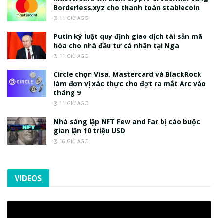
Borderless.xyz cho thanh toán stablecoin
11 GIỜ AGO
Putin ký luật quy định giao dịch tài sản mã
hóa cho nhà đầu tư cá nhân tại Nga
11 GIỜ AGO
Circle chọn Visa, Mastercard và BlackRock
làm đơn vị xác thực cho đợt ra mắt Arc vào
tháng 9
11 GIỜ AGO
Nhà sáng lập NFT Few and Far bị cáo buộc
gian lận 10 triệu USD
16 GIỜ AGO
VIDEOS