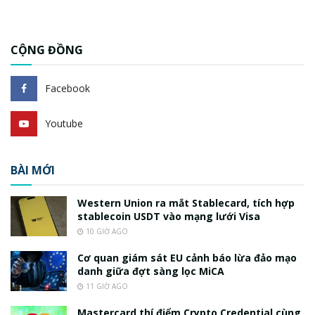
CỘNG ĐỒNG
Facebook
Youtube
BÀI MỚI
Western Union ra mắt Stablecard, tích hợp
stablecoin USDT vào mạng lưới Visa
10 GIỜ AGO
Cơ quan giám sát EU cảnh báo lừa đảo mạo
danh giữa đợt sàng lọc MiCA
11 GIỜ AGO
Mastercard thí điểm Crypto Credential cùng