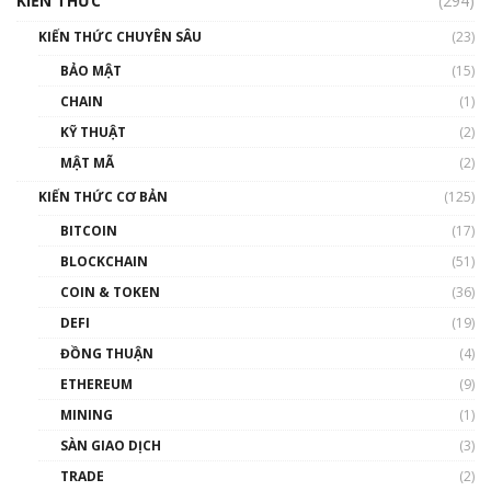
KIẾN THỨC
(294)
00:16:07
KIẾN THỨC CHUYÊN SÂU
(23)
Talkshow 27: Ranh giới giữa tầm ảnh hưởng
BẢO MẬT
(15)
và sự thao túng giá | Phổ cập Blockchain
CHAIN
(1)
01:35:05
KỸ THUẬT
(2)
Nhân sự tương lại ngành Blockchain Việt
MẬT MÃ
(2)
Nam | Phổ cập Blockchain
KIẾN THỨC CƠ BẢN
(125)
00:43:47
BITCOIN
(17)
Blockchain đang được ứng dụng ở Việt Nam
BLOCKCHAIN
(51)
như thể nào?
COIN & TOKEN
(36)
00:39:31
DEFI
(19)
Chìa khóa mở lối cơ hội trước các quĩ đầu tư |
ĐỒNG THUẬN
(4)
Phổ cập Blockchain
ETHEREUM
(9)
00:35:11
MINING
(1)
Talkshow 20: Biến động giá của tài sản truyền
SÀN GIAO DỊCH
(3)
thống & Crypto qua các cuộc chiến | Phổ cập
Blockchain
TRADE
(2)