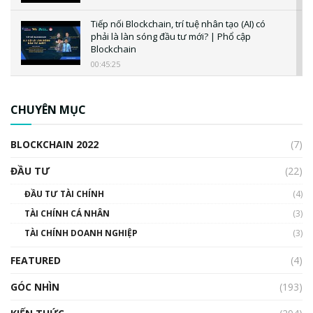
Tiếp nối Blockchain, trí tuệ nhân tạo (AI) có
phải là làn sóng đầu tư mới? | Phổ cập
Blockchain
00:45:25
CBDC là gì? Tổng quan về CBDC? Tại sao
ngân hàng trung ương lại quan trọng? | Phổ
CHUYÊN MỤC
cập Blockchain
00:04:38
BLOCKCHAIN 2022
(7)
Triển vọng nào cho Bitcoin. Thị trường liệu có
uptrend trong năm 2023? | Phổ cập
ĐẦU TƯ
(22)
Blockchain
ĐẦU TƯ TÀI CHÍNH
(4)
00:02:14
TÀI CHÍNH CÁ NHÂN
(3)
Nhìn lại năm 2022: Những sự kiện ảnh hưởng
TÀI CHÍNH DOANH NGHIỆP
đến hệ sinh thái tiền mã hoá | Phổ cập
(3)
Blockchain
FEATURED
(4)
00:15:29
GÓC NHÌN
Nhìn lại năm 2022: Những nhân vật ảnh
(193)
hưởng nhất hệ sinh thái tiền mã hoá | Phổ
cập Blockchain