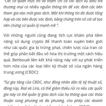
“Các cơ quan thực thi và thậm chí cả các dịch vụ điều tra
thương mại có nhiều nguồn thông tin để xác định các bên
tham gia vào một giao dịch. Một khi thông tin đó được tổng
hợp và các bên được xác định, bằng chứng trên sổ cái sẽ tạo
nên chứng cứ quản lý mạnh mẽ ”.
Với những người cũng đang tích cực khám phá tiềm
năng sử dụng crypto để thanh toán xuyên biên giới
như các quốc gia bị trừng phạt, chiến lược của Iran có
thể góp phần bắt đầu số hóa thị trường một cách hiệu
quả. Behboudi liên kết khả năng này với sự phát triển
hơn nữa của các loại tiền kỹ thuật số của ngân hàng
trung ương (CBDC):
“Sự gia tăng của CBDC, như đồng nhân dân tệ kỹ thuật số,
đồng rúp, Rial và Lira, có thể giảm thiểu rủi ro nếu các quốc
gia này có thể quản lý giao dịch của họ thông qua các thỏa
thuận song phương và đa phương, cho phép các doanh