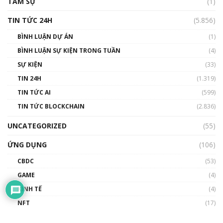
TÂM SỰ
(1)
TIN TỨC 24H
(5.856)
BÌNH LUẬN DỰ ÁN
(1)
BÌNH LUẬN SỰ KIỆN TRONG TUẦN
(4)
SỰ KIỆN
(33)
TIN 24H
(1.319)
TIN TỨC AI
(599)
TIN TỨC BLOCKCHAIN
(2.836)
UNCATEGORIZED
(55)
ỨNG DỤNG
(106)
CBDC
(53)
GAME
(4)
KINH TẾ
(4)
NFT
(17)
TÀI CHÍNH NGÂN HÀNG
(6)