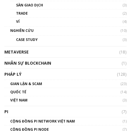
Talkshow 20: Biến động giá của tài sản truyền
SÀN GIAO DỊCH
(3)
thống & Crypto qua các cuộc chiến | Phổ cập
Blockchain
TRADE
(2)
01:34:46
VÍ
(4)
Talkshow 19: GameFi Việt Nam – Báo động
NGHIÊN CỨU
(10)
đỏ
CASE STUDY
(3)
01:24:45
METAVERSE
(18)
Talkshow18: Làn sóng tài năng Việt trở về từ
Silicon Valley - Sức bật mới cho Việt Nam
NHÂN SỰ BLOCKCHAIN
(1)
01:32:59
PHÁP LÝ
(128)
Talkshow17: Mùa đông Crypto – Chiếc khăn
GIAN LẬN & SCAM
gió ấm
(23)
01:40:40
QUỐC TẾ
(14)
VIỆT NAM
(3)
Talkshow 16: Làn sóng số tại Việt Nam và thế
giới
PI
(7)
01:49:30
CỘNG ĐỒNG PI NETWORK VIỆT NAM
(1)
Talkshow 14: MemeCoin – Trò đùa tỷ đô
CỘNG ĐỒNG PI NODE
(7)