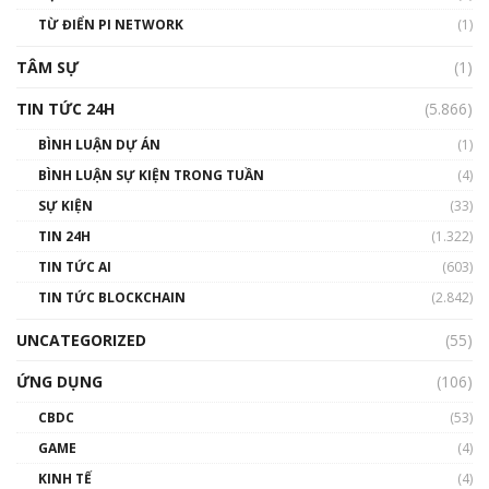
#phocapblockchain #PCB #meme
TỪ ĐIỂN PI NETWORK
(1)
01:29:26
TÂM SỰ
(1)
TIN TỨC 24H
(5.866)
BÌNH LUẬN DỰ ÁN
(1)
BÌNH LUẬN SỰ KIỆN TRONG TUẦN
(4)
SỰ KIỆN
(33)
TIN 24H
(1.322)
TIN TỨC AI
(603)
TIN TỨC BLOCKCHAIN
(2.842)
UNCATEGORIZED
(55)
ỨNG DỤNG
(106)
CBDC
(53)
GAME
(4)
KINH TẾ
(4)