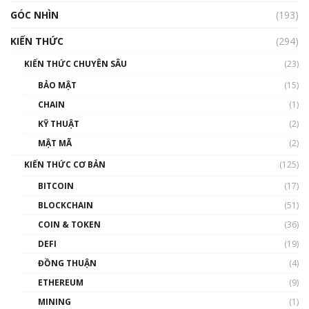
GÓC NHÌN
Nhìn lại năm 2022: Những nhân vật ảnh
(193)
hưởng nhất hệ sinh thái tiền mã hoá | Phổ
cập Blockchain
KIẾN THỨC
(294)
00:16:07
KIẾN THỨC CHUYÊN SÂU
(23)
Talkshow 27: Ranh giới giữa tầm ảnh hưởng
BẢO MẬT
(15)
và sự thao túng giá | Phổ cập Blockchain
CHAIN
(1)
01:35:05
KỸ THUẬT
(2)
Nhân sự tương lại ngành Blockchain Việt
MẬT MÃ
(2)
Nam | Phổ cập Blockchain
KIẾN THỨC CƠ BẢN
(125)
00:43:47
BITCOIN
(17)
Blockchain đang được ứng dụng ở Việt Nam
BLOCKCHAIN
(51)
như thể nào?
COIN & TOKEN
(36)
00:39:31
DEFI
(19)
Chìa khóa mở lối cơ hội trước các quĩ đầu tư |
ĐỒNG THUẬN
(4)
Phổ cập Blockchain
ETHEREUM
(9)
00:35:11
MINING
(1)