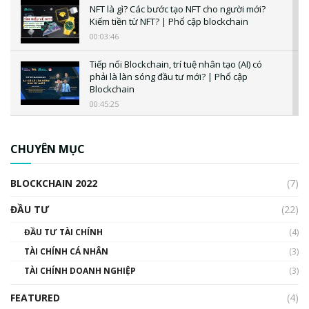
NFT là gì? Các bước tạo NFT cho người mới?
Kiếm tiền từ NFT? | Phổ cập blockchain
00:03:46
Tiếp nối Blockchain, trí tuệ nhân tạo (AI) có
phải là làn sóng đầu tư mới? | Phổ cập
Blockchain
00:45:25
CBDC là gì? Tổng quan về CBDC? Tại sao
ngân hàng trung ương lại quan trọng? | Phổ
CHUYÊN MỤC
cập Blockchain
00:04:38
BLOCKCHAIN 2022
(7)
Triển vọng nào cho Bitcoin. Thị trường liệu có
uptrend trong năm 2023? | Phổ cập
ĐẦU TƯ
(22)
Blockchain
ĐẦU TƯ TÀI CHÍNH
(4)
00:02:14
TÀI CHÍNH CÁ NHÂN
(3)
Nhìn lại năm 2022: Những sự kiện ảnh hưởng
TÀI CHÍNH DOANH NGHIỆP
đến hệ sinh thái tiền mã hoá | Phổ cập
(3)
Blockchain
FEATURED
(4)
00:15:29