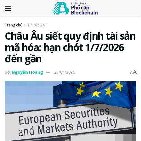
Trang chủ
Tin tức 24H
Châu Âu siết quy định tài sản
mã hóa: hạn chót 1/7/2026
đến gần
A
bởi
Nguyễn Hoàng
25/04/2026
A