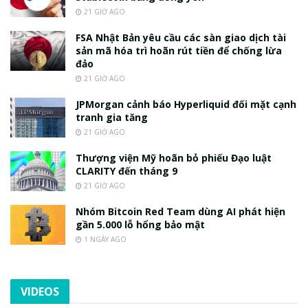
21 GIỜ AGO
FSA Nhật Bản yêu cầu các sàn giao dịch tài
sản mã hóa trì hoãn rút tiền để chống lừa
đảo
21 GIỜ AGO
JPMorgan cảnh báo Hyperliquid đối mặt cạnh
tranh gia tăng
21 GIỜ AGO
Thượng viện Mỹ hoãn bỏ phiếu Đạo luật
CLARITY đến tháng 9
21 GIỜ AGO
Nhóm Bitcoin Red Team dùng AI phát hiện
gần 5.000 lỗ hổng bảo mật
1 NGÀY AGO
VIDEOS