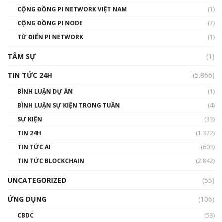
CỘNG ĐỒNG PI NETWORK VIỆT NAM
(1)
Talkshow 14: MemeCoin – Trò đùa tỷ đô
CỘNG ĐỒNG PI NODE
(7)
#phocapblockchain #PCB #meme
TỪ ĐIỂN PI NETWORK
(1)
01:29:26
TÂM SỰ
(1)
TIN TỨC 24H
(5.866)
BÌNH LUẬN DỰ ÁN
(1)
BÌNH LUẬN SỰ KIỆN TRONG TUẦN
(4)
SỰ KIỆN
(33)
TIN 24H
(1.322)
TIN TỨC AI
(603)
TIN TỨC BLOCKCHAIN
(2.842)
UNCATEGORIZED
(55)
ỨNG DỤNG
(106)
CBDC
(53)