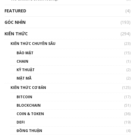
Blockchain
FEATURED
(4)
00:15:29
GÓC NHÌN
Nhìn lại năm 2022: Những nhân vật ảnh
(193)
hưởng nhất hệ sinh thái tiền mã hoá | Phổ
cập Blockchain
KIẾN THỨC
(294)
00:16:07
KIẾN THỨC CHUYÊN SÂU
(23)
Talkshow 27: Ranh giới giữa tầm ảnh hưởng
BẢO MẬT
(15)
và sự thao túng giá | Phổ cập Blockchain
CHAIN
(1)
01:35:05
KỸ THUẬT
(2)
Nhân sự tương lại ngành Blockchain Việt
MẬT MÃ
(2)
Nam | Phổ cập Blockchain
KIẾN THỨC CƠ BẢN
(125)
00:43:47
BITCOIN
(17)
Blockchain đang được ứng dụng ở Việt Nam
BLOCKCHAIN
(51)
như thể nào?
COIN & TOKEN
(36)
00:39:31
DEFI
(19)
Chìa khóa mở lối cơ hội trước các quĩ đầu tư |
ĐỒNG THUẬN
(4)
Phổ cập Blockchain