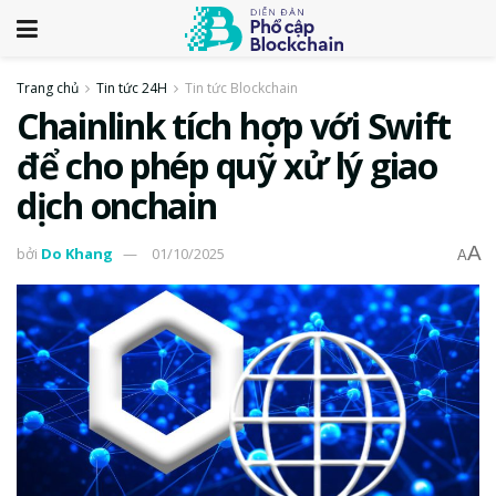
Trang chủ
Tin tức 24H
Tin tức Blockchain
Chainlink tích hợp với Swift
để cho phép quỹ xử lý giao
dịch onchain
A
bởi
Do Khang
01/10/2025
A