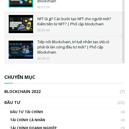
Blockchain
00:07:29
NFT là gì? Các bước tạo NFT cho người mới?
Kiếm tiền từ NFT? | Phổ cập blockchain
00:03:46
Tiếp nối Blockchain, trí tuệ nhân tạo (AI) có
phải là làn sóng đầu tư mới? | Phổ cập
Blockchain
00:45:25
CBDC là gì? Tổng quan về CBDC? Tại sao
ngân hàng trung ương lại quan trọng? | Phổ
CHUYÊN MỤC
cập Blockchain
00:04:38
BLOCKCHAIN 2022
(7)
Triển vọng nào cho Bitcoin. Thị trường liệu có
uptrend trong năm 2023? | Phổ cập
ĐẦU TƯ
(22)
Blockchain
ĐẦU TƯ TÀI CHÍNH
(4)
00:02:14
TÀI CHÍNH CÁ NHÂN
(3)
Nhìn lại năm 2022: Những sự kiện ảnh hưởng
TÀI CHÍNH DOANH NGHIỆP
đến hệ sinh thái tiền mã hoá | Phổ cập
(3)