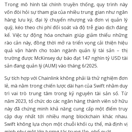
Trong mô hình tài chính truyền thống, quy trình này
vốn đòi hỏi sự tham gia của nhiều trung gian như ngân
hàng lưu ký, đại lý chuyển nhượng và đơn vị quản lý
quỹ, kéo theo chi phí đối soát và độ trễ giao dịch đáng
kể. Việc tự động hóa onchain giúp giảm thiểu những
rào cản này, đồng thời mở ra triển vọng cải thiện hiệu
quả vận hành cho toàn ngành quản lý tài sản – thị
trường được McKinsey dự báo đạt 147 nghìn tỷ USD tài
sản đang quản lý (AUM) vào tháng 6/2025.
Sự tích hợp với Chainlink không phải là thử nghiệm đơn
lẻ, mà nằm trong chiến lược dài hạn của Swift nhằm duy
trì vai trò trung tâm trong kỷ nguyên tài sản số. Từ
năm 2023, tổ chức do các ngân hàng thành viên sở hữu
này đã chứng minh khả năng cung cấp một điểm truy
cập duy nhất tới nhiều mạng blockchain khác nhau.
Swift không lựa chọn một chuỗi khối cụ thể, mà định vị
mình như một lớp tương tác trung lập, phổ quát.