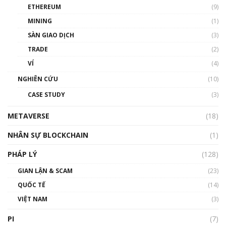
ETHEREUM
(9)
00:35:11
MINING
(1)
Talkshow 20: Biến động giá của tài sản truyền
SÀN GIAO DỊCH
(3)
thống & Crypto qua các cuộc chiến | Phổ cập
Blockchain
TRADE
(2)
01:34:46
VÍ
(4)
Talkshow 19: GameFi Việt Nam – Báo động
NGHIÊN CỨU
(10)
đỏ
CASE STUDY
(3)
01:24:45
METAVERSE
(18)
Talkshow18: Làn sóng tài năng Việt trở về từ
Silicon Valley - Sức bật mới cho Việt Nam
NHÂN SỰ BLOCKCHAIN
(1)
01:32:59
PHÁP LÝ
(128)
Talkshow17: Mùa đông Crypto – Chiếc khăn
GIAN LẬN & SCAM
gió ấm
(23)
01:40:40
QUỐC TẾ
(14)
VIỆT NAM
(3)
Talkshow 16: Làn sóng số tại Việt Nam và thế
giới
PI
(7)
01:49:30