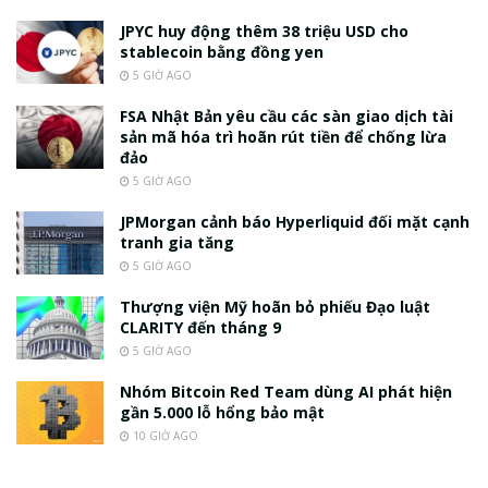
JPYC huy động thêm 38 triệu USD cho
stablecoin bằng đồng yen
5 GIỜ AGO
FSA Nhật Bản yêu cầu các sàn giao dịch tài
sản mã hóa trì hoãn rút tiền để chống lừa
đảo
5 GIỜ AGO
JPMorgan cảnh báo Hyperliquid đối mặt cạnh
tranh gia tăng
5 GIỜ AGO
Thượng viện Mỹ hoãn bỏ phiếu Đạo luật
CLARITY đến tháng 9
5 GIỜ AGO
Nhóm Bitcoin Red Team dùng AI phát hiện
gần 5.000 lỗ hổng bảo mật
10 GIỜ AGO