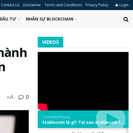
Contact Us
Disclaimer
Terms and Conditions
Privacy Policy
Login
ĐẦU TƯ
NHÂN SỰ BLOCKCHAIN
VIDEOS
 hành
n
0
A
A
Currently Playing
Stablecoin là gì? Tại sao stablecoin lại quan trọng trong thị trường crypto? | Phổ cập Blockchain