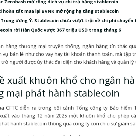
ác Zerohash mở rộng dịch vụ chi trả bằng stablecoin
 hoàn tất mua lại BVNK mở rộng hạ tầng stablecoin
Trung ương Ý: Stablecoin chưa vượt trội về chi phí chuyển 
ecoin rời Hàn Quốc vượt 367 triệu USD trong tháng 6
ân hàng thương mại truyền thống, ngân hàng tín thác qu
h vụ bán lẻ như cho vay hay tài khoản thanh toán, mà tập t
i trò người được ủy thác đại diện cho khách hàng và quản lý t
ề xuất khuôn khổ cho ngân h
 mại phát hành stablecoin
ủa CFTC diễn ra trong bối cảnh Tổng công ty Bảo hiểm T
xuất vào tháng 12 năm 2025 một khuôn khổ cho phép c
hát hành stablecoin thông qua công ty con chịu sự giám sá