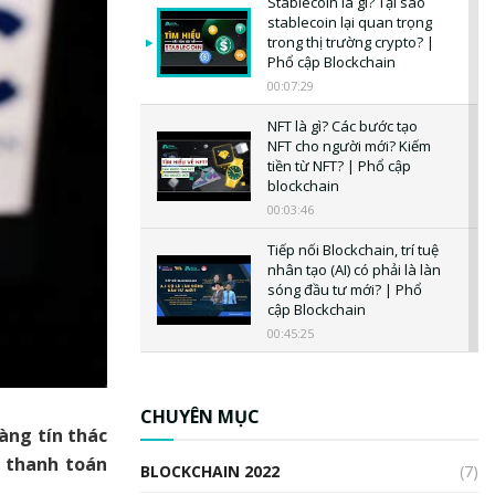
Stablecoin là gì? Tại sao
stablecoin lại quan trọng
trong thị trường crypto? |
Phổ cập Blockchain
00:07:29
NFT là gì? Các bước tạo
NFT cho người mới? Kiếm
tiền từ NFT? | Phổ cập
blockchain
00:03:46
Tiếp nối Blockchain, trí tuệ
nhân tạo (AI) có phải là làn
sóng đầu tư mới? | Phổ
cập Blockchain
00:45:25
CBDC là gì? Tổng quan về
CBDC? Tại sao ngân hàng
trung ương lại quan trọng?
CHUYÊN MỤC
àng tín thác
| Phổ cập Blockchain
00:04:38
n thanh toán
BLOCKCHAIN 2022
(7)