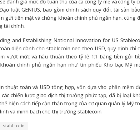
sẽ đánh giá mức độ tuân thủ của cả công ty mẹ và công ty co
 Đạo luật GENIUS, bao gồm chính sách quy đổi, tài sản bả
ền gửi tiền mặt và chứng khoán chính phủ ngắn hạn, cùng 
g tài chính.
ding and Establishing National Innovation for US Stablec
toàn diện dành cho stablecoin neo theo USD, quy định chỉ c
m vượt mức và hậu thuẫn theo tỷ lệ 1:1 bằng tiền gửi ti
khoán chính phủ ngắn hạn như tín phiếu Kho bạc Mỹ m
oin thuật toán và USD tổng hợp, vốn dựa vào phần mềm để
 các chiến lược giao dịch thị trường phức tạp, đã bị loại k
 thể hiện cách tiếp cận thận trọng của cơ quan quản lý Mỹ t
định và minh bạch cho thị trường stablecoin.
stablecoin