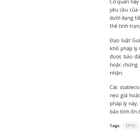
Cơ quan này 
yêu cầu của
dưới dạng ti
thể tình trạn
Đạo luật Gui
khổ pháp lý 
được bảo đả
hoặc chứng 
nhận.
Các stablec
neo giá hoặc
pháp lý này,
bảo tính ổn 
Tags:
CFTC