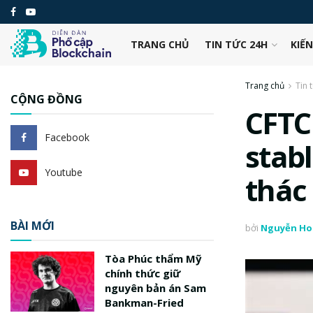
TRANG CHỦ
TIN TỨC 24H
KIẾ
Trang chủ
Tin 
CỘNG ĐỒNG
CFTC
Facebook
stab
Youtube
thác
BÀI MỚI
bởi
Nguyễn Ho
Tòa Phúc thẩm Mỹ
chính thức giữ
nguyên bản án Sam
Bankman-Fried