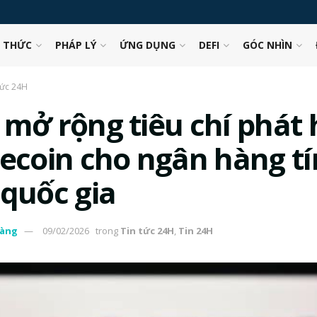
N THỨC
PHÁP LÝ
ỨNG DỤNG
DEFI
GÓC NHÌN
tức 24H
 mở rộng tiêu chí phát
lecoin cho ngân hàng tí
 quốc gia
àng
09/02/2026
trong
Tin tức 24H
,
Tin 24H