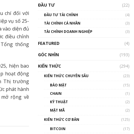
Triển vọng nào cho
ĐẦU TƯ
(22)
Bitcoin. Thị trường liệu có
uptrend trong năm 2023? |
 chí đối với
ĐẦU TƯ TÀI CHÍNH
(4)
Phổ cập Blockchain
ệp vụ số 25-
TÀI CHÍNH CÁ NHÂN
(3)
00:02:14
a vào diện đủ
TÀI CHÍNH DOANH NGHIỆP
(3)
Nhìn lại năm 2022: Những
c điều chỉnh
sự kiện ảnh hưởng đến hệ
FEATURED
(4)
c Tổng thống
sinh thái tiền mã hoá |
Phổ cập Blockchain
GÓC NHÌN
(193)
00:15:29
25, hiện bao
KIẾN THỨC
(294)
Nhìn lại năm 2022: Những
ép hoạt động
nhân vật ảnh hưởng nhất
KIẾN THỨC CHUYÊN SÂU
(23)
hệ sinh thái tiền mã hoá |
 Thị trường
Phổ cập Blockchain
BẢO MẬT
(15)
hức phát hành
00:16:07
CHAIN
(1)
a mở rộng về
Talkshow 27: Ranh giới
KỸ THUẬT
(2)
giữa tầm ảnh hưởng và sự
MẬT MÃ
(2)
thao túng giá | Phổ cập
Blockchain
KIẾN THỨC CƠ BẢN
(125)
01:35:05
BITCOIN
(17)