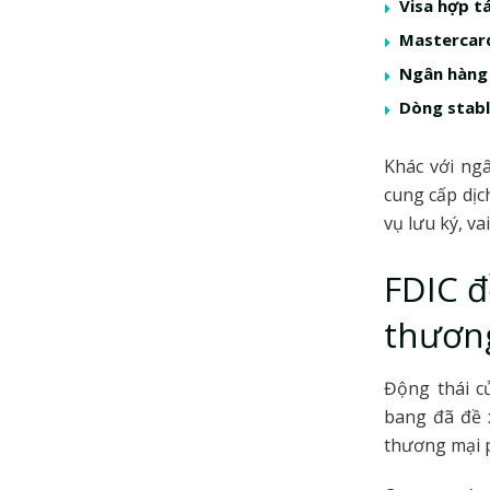
Visa hợp t
Mastercard
Ngân hàng 
Dòng stabl
Khác với ng
cung cấp dịc
vụ lưu ký, va
FDIC đ
thương
Động thái c
bang đã đề 
thương mại p