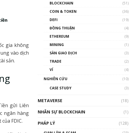
Nhân sự tương lại ngành
BLOCKCHAIN
(51)
Blockchain Việt Nam | Phổ
cập Blockchain
COIN & TOKEN
(36)
00:43:47
tiền
DEFI
(19)
ĐỒNG THUẬN
(4)
Blockchain đang được ứng
dụng ở Việt Nam như thể
ETHEREUM
(9)
nào?
ốc gia không
MINING
(1)
00:39:31
rung vào dịch
SÀN GIAO DỊCH
(3)
Chìa khóa mở lối cơ hội
ài sản.
TRADE
(2)
trước các quĩ đầu tư | Phổ
cập Blockchain
VÍ
(4)
00:35:11
àng
NGHIÊN CỨU
(10)
Talkshow 20: Biến động
CASE STUDY
(3)
giá của tài sản truyền
thống & Crypto qua các
METAVERSE
cuộc chiến | Phổ cập
(18)
iền gửi Liên
Blockchain
NHÂN SỰ BLOCKCHAIN
(1)
01:34:46
ác ngân hàng
t của FDIC.
PHÁP LÝ
(128)
Talkshow 19: GameFi Việt
Nam – Báo động đỏ
GIAN LẬN & SCAM
(23)