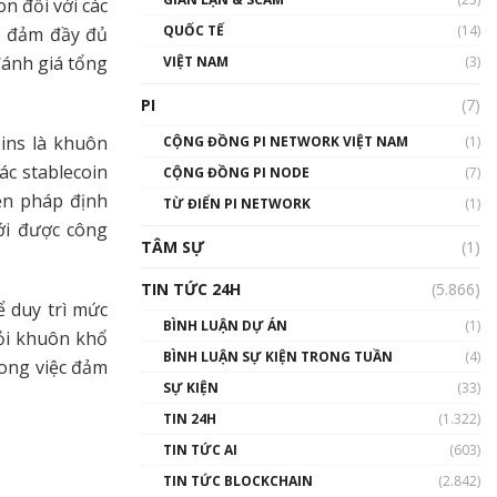
n đối với các
01:24:45
QUỐC TẾ
(14)
o đảm đầy đủ
Talkshow18: Làn sóng tài
đánh giá tổng
VIỆT NAM
(3)
năng Việt trở về từ Silicon
Valley - Sức bật mới cho
PI
(7)
Việt Nam
01:32:59
oins là khuôn
CỘNG ĐỒNG PI NETWORK VIỆT NAM
(1)
ác stablecoin
CỘNG ĐỒNG PI NODE
(7)
Talkshow17: Mùa đông
ền pháp định
TỪ ĐIỂN PI NETWORK
Crypto – Chiếc khăn gió ấm
(1)
ới được công
01:40:40
TÂM SỰ
(1)
Talkshow 16: Làn sóng số
TIN TỨC 24H
(5.866)
tại Việt Nam và thế giới
 duy trì mức
01:49:30
BÌNH LUẬN DỰ ÁN
(1)
hỏi khuôn khổ
BÌNH LUẬN SỰ KIỆN TRONG TUẦN
(4)
rong việc đảm
Talkshow 14: MemeCoin –
Trò đùa tỷ đô
SỰ KIỆN
(33)
#phocapblockchain #PCB
TIN 24H
(1.322)
#meme
TIN TỨC AI
(603)
01:29:26
TIN TỨC BLOCKCHAIN
(2.842)