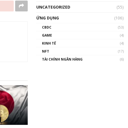
UNCATEGORIZED
(55)
ỨNG DỤNG
(106)
CBDC
(53)
GAME
(4)
KINH TẾ
(4)
NFT
(17)
TÀI CHÍNH NGÂN HÀNG
(6)