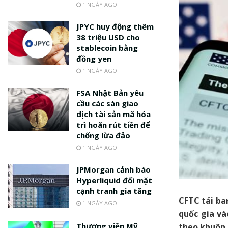
1 NGÀY AGO
JPYC huy động thêm
38 triệu USD cho
stablecoin bằng
đồng yen
1 NGÀY AGO
FSA Nhật Bản yêu
cầu các sàn giao
dịch tài sản mã hóa
trì hoãn rút tiền để
chống lừa đảo
1 NGÀY AGO
JPMorgan cảnh báo
Hyperliquid đối mặt
cạnh tranh gia tăng
CFTC tái ba
1 NGÀY AGO
quốc gia và
Thượng viện Mỹ
theo khuôn 