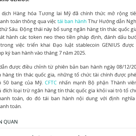
 dịch Hàng hóa Tương lai Mỹ đã chính thức mở rộng tiêu
hanh toán thông qua việc
tái ban hành
Thư Hướng dẫn Nghi
thứ Sáu. Động thái này bổ sung ngân hàng tín thác quốc gi
hát hành các token neo theo tiền pháp định, đánh dấu bướ
trong việc triển khai Đạo luật stablecoin GENIUS đượ
p ký ban hành vào tháng 7 năm 2025.
ẫn được điều chỉnh từ phiên bản ban hành ngày 08/12/20
 hàng tín thác quốc gia, những tổ chức tài chính được ph
ộ 50 bang của Mỹ.
CFTC
nhấn mạnh Bộ phận Thành viên
 đích loại trừ ngân hàng tín thác quốc gia khỏi vai trò tổ c
thanh toán, do đó tái ban hành nội dung với định nghĩ
hanh toán.
ÊN QUAN