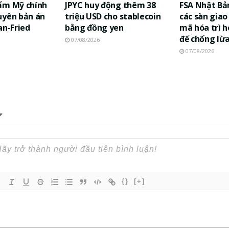
ẩm Mỹ chính
JPYC huy động thêm 38
FSA Nhật Bả
uyên bản án
triệu USD cho stablecoin
các sàn giao 
n-Fried
bằng đồng yen
mã hóa trì h
để chống lừ
07/08/2026
07/08/2026
{}
[+]