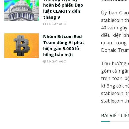
hoãn bỏ phiếu Đạo
luật CLARITY đến
Ủy ban Giao
tháng 9
stablecoin t
1 NGÀY AGO
40 vào ngày 
điều kiện p
Nhóm Bitcoin Red
Team dùng AI phát
quan trọng 
hiện gần 5.000 lỗ
Donald Trum
hổng bảo mật
1 NGÀY AGO
Thư hướng d
gồm cả ngân
trên toàn b
không có chủ
stablecoin 
stablecoin t
BÀI VIẾT LI