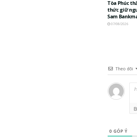
Tòa Phúc th
thức giữ ng
Sam Bankma
07/08/2026
Theo dõi
0
GÓP Ý