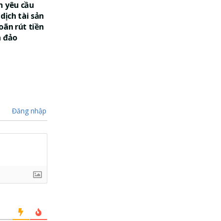
n yêu cầu
dịch tài sản
oãn rút tiền
a đảo
Đăng nhập