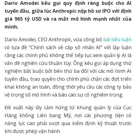
Dario Amodei kêu gọi quy định ràng buộc cho AI
tuyến đầu, giữa lúc Anthropic nộp hồ sơ IPO với định
giá 965 tỷ USD và ra mắt mô hình mạnh nhất của
mình.
Dario Amodei, CEO Anthropic, vừa công bố
bài tiểu luận
có tựa đề “Chính sách về cấp số nhân AI” với lập luận
rằng các chính phủ không thể tiếp tục xem quản lý AI là
vấn đề nghiên cứu thuần túy. Ông kêu gọi áp dụng thử
nghiệm bắt buộc bởi bên thứ ba đối với các mô hình AI
tuyến đầu, trao quyền cho chính phủ chặn các đợt triển
khai không an toàn, đồng thời yêu cầu các công ty bảo
vệ trọng số mô hình và báo cáo sự cố nghiêm trọng.
Đề xuất này lấy cảm hứng từ khung quản lý của Cục
Hàng không Liên bang Mỹ, nơi các phương tiện có
năng lực cao phải vượt qua kiểm định kỹ thuật trước
khi được phép vận hành.