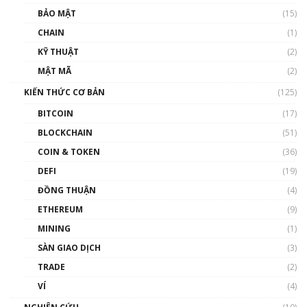
Talkshow 27: Ranh giới giữa tầm ảnh hưởng
BẢO MẬT
(15)
và sự thao túng giá | Phổ cập Blockchain
CHAIN
(1)
01:35:05
KỸ THUẬT
(2)
Nhân sự tương lại ngành Blockchain Việt
MẬT MÃ
(2)
Nam | Phổ cập Blockchain
KIẾN THỨC CƠ BẢN
(125)
00:43:47
BITCOIN
(17)
Blockchain đang được ứng dụng ở Việt Nam
BLOCKCHAIN
(51)
như thể nào?
COIN & TOKEN
(36)
00:39:31
DEFI
(19)
Chìa khóa mở lối cơ hội trước các quĩ đầu tư |
ĐỒNG THUẬN
(4)
Phổ cập Blockchain
ETHEREUM
(9)
00:35:11
MINING
(1)
Talkshow 20: Biến động giá của tài sản truyền
SÀN GIAO DỊCH
(3)
thống & Crypto qua các cuộc chiến | Phổ cập
Blockchain
TRADE
(2)
01:34:46
VÍ
(4)
Talkshow 19: GameFi Việt Nam – Báo động