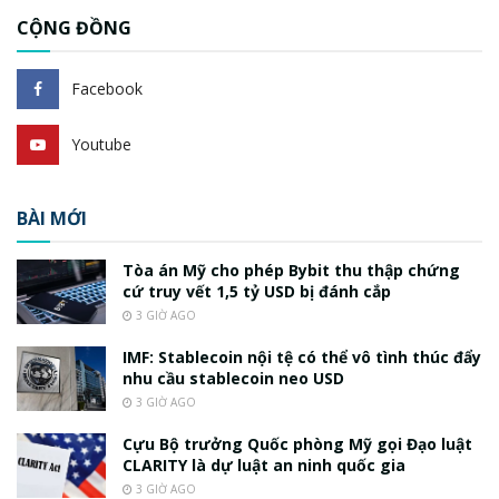
CỘNG ĐỒNG
Facebook
Youtube
BÀI MỚI
Tòa án Mỹ cho phép Bybit thu thập chứng
cứ truy vết 1,5 tỷ USD bị đánh cắp
3 GIỜ AGO
IMF: Stablecoin nội tệ có thể vô tình thúc đẩy
nhu cầu stablecoin neo USD
3 GIỜ AGO
Cựu Bộ trưởng Quốc phòng Mỹ gọi Đạo luật
CLARITY là dự luật an ninh quốc gia
3 GIỜ AGO