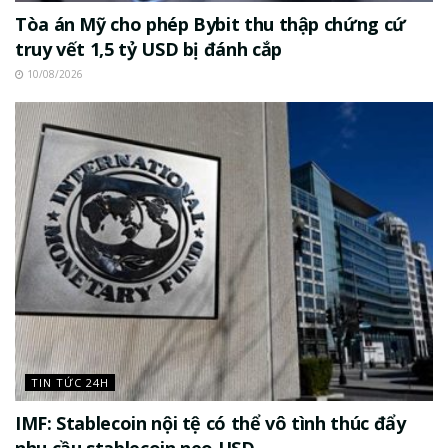
Tòa án Mỹ cho phép Bybit thu thập chứng cứ
truy vết 1,5 tỷ USD bị đánh cắp
10/08/2026
TIN TỨC 24H
IMF: Stablecoin nội tệ có thể vô tình thúc đẩy
nhu cầu stablecoin neo USD