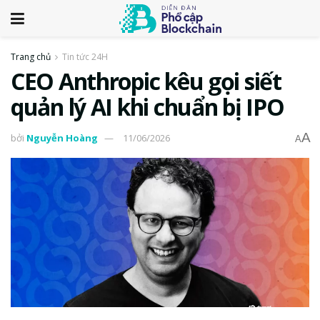
Trang chủ
Tin tức 24H
CEO Anthropic kêu gọi siết
quản lý AI khi chuẩn bị IPO
A
bởi
Nguyễn Hoàng
11/06/2026
A