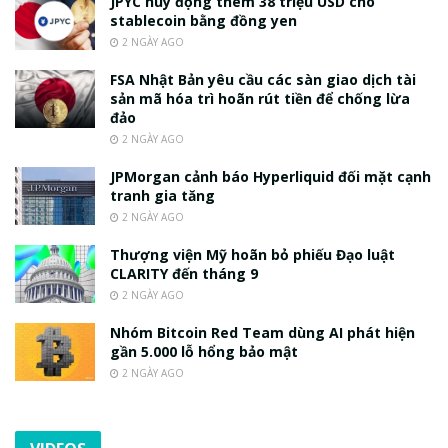
JPYC huy động thêm 38 triệu USD cho
stablecoin bằng đồng yen
2 NGÀY AGO
FSA Nhật Bản yêu cầu các sàn giao dịch tài
sản mã hóa trì hoãn rút tiền để chống lừa
đảo
2 NGÀY AGO
JPMorgan cảnh báo Hyperliquid đối mặt cạnh
tranh gia tăng
2 NGÀY AGO
Thượng viện Mỹ hoãn bỏ phiếu Đạo luật
CLARITY đến tháng 9
2 NGÀY AGO
Nhóm Bitcoin Red Team dùng AI phát hiện
gần 5.000 lỗ hổng bảo mật
2 NGÀY AGO