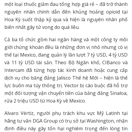
một loại thuốc giảm đau tổng hợp giá rẻ – đã trở thành
nguyên nhân chính dẫn đến khủng hoảng opioid tại
Hoa Kỳ suốt thập kỷ qua và hiện là nguyên nhân phổ
biến nhất gây tử vong do quá liều.
Cả ba tổ chức gồm hai ngân hàng và một công ty môi
giới chứng khoán đều là những đơn vị nhỏ nhưng có vị
thế tại Mexico, đang quản lý lần lượt 7 tỷ USD, 4 tỷ USD
và 11 tỷ USD tài sản. Theo Bộ Ngân khố, CIBanco và
Intercam đã từng hợp tác kinh doanh hoặc cung cấp
dịch vụ cho băng đảng Jalisco Thế hệ Mới – hiện là thế
lực buôn ma túy thống trị. Vector bị cáo buộc đã hỗ trợ
một đối tượng vận chuyển tiền của băng đảng Sinaloa,
rửa 2 triệu USD từ Hoa Kỳ về Mexico.
Alvaro Vértiz, người phụ trách khu vực Mỹ Latinh tại
hãng tư vấn DGA Group có trụ sở tại Washington, nhận
định điều này gây tổn hại nghiêm trọng đến lòng tin