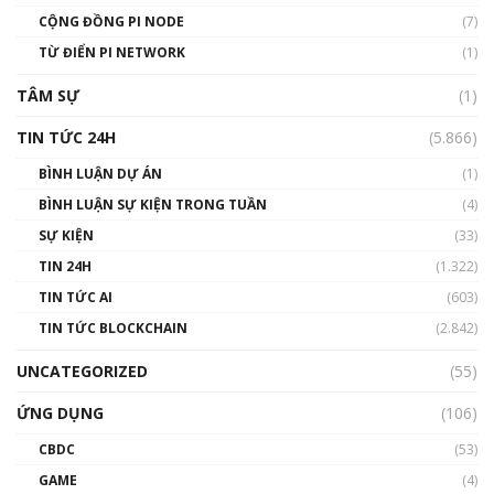
Talkshow 14: MemeCoin – Trò đùa tỷ đô
CỘNG ĐỒNG PI NODE
(7)
#phocapblockchain #PCB #meme
TỪ ĐIỂN PI NETWORK
(1)
01:29:26
TÂM SỰ
(1)
TIN TỨC 24H
(5.866)
BÌNH LUẬN DỰ ÁN
(1)
BÌNH LUẬN SỰ KIỆN TRONG TUẦN
(4)
SỰ KIỆN
(33)
TIN 24H
(1.322)
TIN TỨC AI
(603)
TIN TỨC BLOCKCHAIN
(2.842)
UNCATEGORIZED
(55)
ỨNG DỤNG
(106)
CBDC
(53)
GAME
(4)