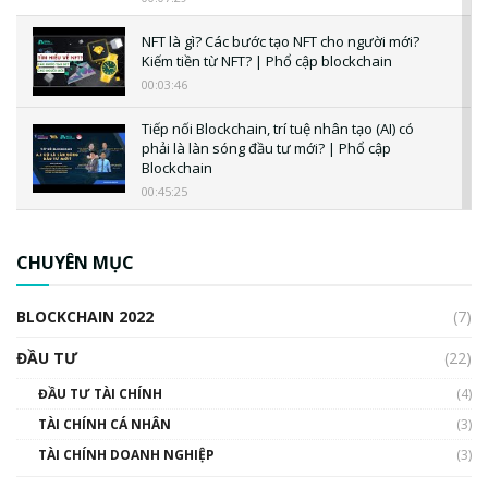
NFT là gì? Các bước tạo NFT cho người mới?
Kiếm tiền từ NFT? | Phổ cập blockchain
00:03:46
Tiếp nối Blockchain, trí tuệ nhân tạo (AI) có
phải là làn sóng đầu tư mới? | Phổ cập
Blockchain
00:45:25
CBDC là gì? Tổng quan về CBDC? Tại sao
ngân hàng trung ương lại quan trọng? | Phổ
CHUYÊN MỤC
cập Blockchain
00:04:38
BLOCKCHAIN 2022
(7)
Triển vọng nào cho Bitcoin. Thị trường liệu có
uptrend trong năm 2023? | Phổ cập
ĐẦU TƯ
(22)
Blockchain
ĐẦU TƯ TÀI CHÍNH
(4)
00:02:14
TÀI CHÍNH CÁ NHÂN
(3)
Nhìn lại năm 2022: Những sự kiện ảnh hưởng
TÀI CHÍNH DOANH NGHIỆP
đến hệ sinh thái tiền mã hoá | Phổ cập
(3)
Blockchain