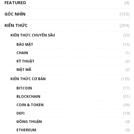
FEATURED
(4)
00:15:29
GÓC NHÌN
Nhìn lại năm 2022: Những nhân vật ảnh
(193)
hưởng nhất hệ sinh thái tiền mã hoá | Phổ
cập Blockchain
KIẾN THỨC
(294)
00:16:07
KIẾN THỨC CHUYÊN SÂU
(23)
Talkshow 27: Ranh giới giữa tầm ảnh hưởng
BẢO MẬT
(15)
và sự thao túng giá | Phổ cập Blockchain
CHAIN
(1)
01:35:05
KỸ THUẬT
(2)
Nhân sự tương lại ngành Blockchain Việt
MẬT MÃ
(2)
Nam | Phổ cập Blockchain
KIẾN THỨC CƠ BẢN
(125)
00:43:47
BITCOIN
(17)
Blockchain đang được ứng dụng ở Việt Nam
BLOCKCHAIN
(51)
như thể nào?
COIN & TOKEN
(36)
00:39:31
DEFI
(19)
Chìa khóa mở lối cơ hội trước các quĩ đầu tư |
ĐỒNG THUẬN
(4)
Phổ cập Blockchain
ETHEREUM
(9)
00:35:11