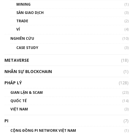
MINING
(1)
Talkshow 20: Biến động giá của tài sản truyền
SÀN GIAO DỊCH
(3)
thống & Crypto qua các cuộc chiến | Phổ cập
Blockchain
TRADE
(2)
01:34:46
VÍ
(4)
Talkshow 19: GameFi Việt Nam – Báo động
NGHIÊN CỨU
(10)
đỏ
CASE STUDY
(3)
01:24:45
METAVERSE
(18)
Talkshow18: Làn sóng tài năng Việt trở về từ
Silicon Valley - Sức bật mới cho Việt Nam
NHÂN SỰ BLOCKCHAIN
(1)
01:32:59
PHÁP LÝ
(128)
Talkshow17: Mùa đông Crypto – Chiếc khăn
GIAN LẬN & SCAM
gió ấm
(23)
01:40:40
QUỐC TẾ
(14)
VIỆT NAM
(3)
Talkshow 16: Làn sóng số tại Việt Nam và thế
giới
PI
(7)
01:49:30
CỘNG ĐỒNG PI NETWORK VIỆT NAM
(1)