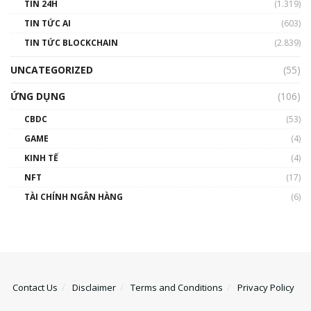
TIN 24H
(1.319)
TIN TỨC AI
(603)
TIN TỨC BLOCKCHAIN
(2.839)
UNCATEGORIZED
(55)
ỨNG DỤNG
(106)
CBDC
(53)
GAME
(4)
KINH TẾ
(4)
NFT
(17)
TÀI CHÍNH NGÂN HÀNG
(6)
Contact Us
Disclaimer
Terms and Conditions
Privacy Policy