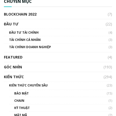
CHUYÊN MỤC
cập Blockchain
00:04:38
BLOCKCHAIN 2022
(7)
Triển vọng nào cho Bitcoin. Thị trường liệu có
uptrend trong năm 2023? | Phổ cập
ĐẦU TƯ
(22)
Blockchain
ĐẦU TƯ TÀI CHÍNH
(4)
00:02:14
TÀI CHÍNH CÁ NHÂN
(3)
Nhìn lại năm 2022: Những sự kiện ảnh hưởng
TÀI CHÍNH DOANH NGHIỆP
đến hệ sinh thái tiền mã hoá | Phổ cập
(3)
Blockchain
FEATURED
(4)
00:15:29
GÓC NHÌN
Nhìn lại năm 2022: Những nhân vật ảnh
(193)
hưởng nhất hệ sinh thái tiền mã hoá | Phổ
cập Blockchain
KIẾN THỨC
(294)
00:16:07
KIẾN THỨC CHUYÊN SÂU
(23)
Talkshow 27: Ranh giới giữa tầm ảnh hưởng
BẢO MẬT
(15)
và sự thao túng giá | Phổ cập Blockchain
CHAIN
(1)
01:35:05
KỸ THUẬT
(2)
Nhân sự tương lại ngành Blockchain Việt
MẬT MÃ
(2)