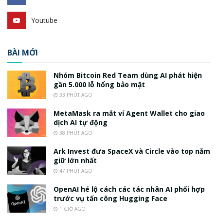
Youtube
BÀI MỚI
Nhóm Bitcoin Red Team dùng AI phát hiện
gần 5.000 lỗ hổng bảo mật
33 PHÚT AGO
MetaMask ra mắt ví Agent Wallet cho giao
dịch AI tự động
38 PHÚT AGO
Ark Invest đưa SpaceX và Circle vào top nắm
giữ lớn nhất
47 PHÚT AGO
OpenAI hé lộ cách các tác nhân AI phối hợp
trước vụ tấn công Hugging Face
1 GIỜ AGO