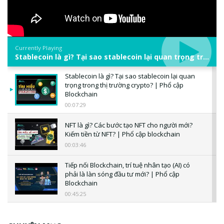
Currently Playing
Stablecoin là gì? Tại sao stablecoin lại quan trọng trong thị trường crypto? | Phổ cập Blockchain
Stablecoin là gì? Tại sao stablecoin lại quan
trọng trong thị trường crypto? | Phổ cập
Blockchain
00:07:29
NFT là gì? Các bước tạo NFT cho người mới?
Kiếm tiền từ NFT? | Phổ cập blockchain
00:03:46
Tiếp nối Blockchain, trí tuệ nhân tạo (AI) có
phải là làn sóng đầu tư mới? | Phổ cập
Blockchain
00:45:25
CBDC là gì? Tổng quan về CBDC? Tại sao
ngân hàng trung ương lại quan trọng? | Phổ