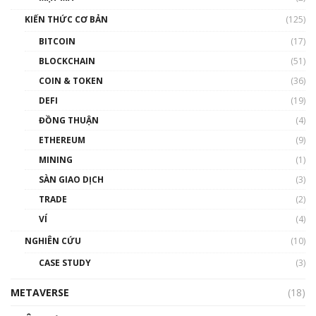
Nam | Phổ cập Blockchain
KIẾN THỨC CƠ BẢN
(125)
00:43:47
BITCOIN
(17)
Blockchain đang được ứng dụng ở Việt Nam
BLOCKCHAIN
(51)
như thể nào?
COIN & TOKEN
(36)
00:39:31
DEFI
(19)
Chìa khóa mở lối cơ hội trước các quĩ đầu tư |
ĐỒNG THUẬN
(4)
Phổ cập Blockchain
ETHEREUM
(9)
00:35:11
MINING
(1)
Talkshow 20: Biến động giá của tài sản truyền
SÀN GIAO DỊCH
(3)
thống & Crypto qua các cuộc chiến | Phổ cập
Blockchain
TRADE
(2)
01:34:46
VÍ
(4)
Talkshow 19: GameFi Việt Nam – Báo động
NGHIÊN CỨU
(10)
đỏ
CASE STUDY
(3)
01:24:45
METAVERSE
(18)
Talkshow18: Làn sóng tài năng Việt trở về từ
Silicon Valley - Sức bật mới cho Việt Nam