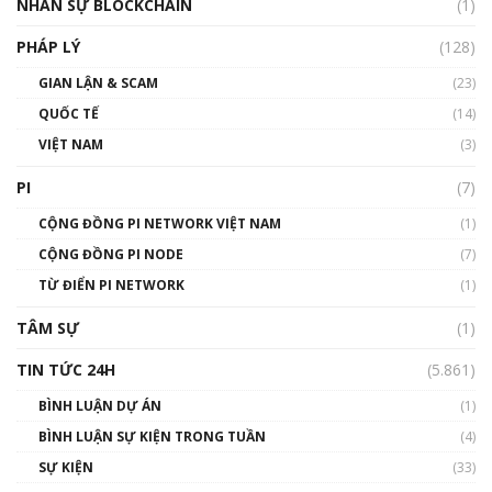
NHÂN SỰ BLOCKCHAIN
(1)
01:32:59
PHÁP LÝ
(128)
Talkshow17: Mùa đông Crypto – Chiếc khăn
GIAN LẬN & SCAM
gió ấm
(23)
01:40:40
QUỐC TẾ
(14)
VIỆT NAM
(3)
Talkshow 16: Làn sóng số tại Việt Nam và thế
giới
PI
(7)
01:49:30
CỘNG ĐỒNG PI NETWORK VIỆT NAM
(1)
Talkshow 14: MemeCoin – Trò đùa tỷ đô
CỘNG ĐỒNG PI NODE
(7)
#phocapblockchain #PCB #meme
TỪ ĐIỂN PI NETWORK
(1)
01:29:26
TÂM SỰ
(1)
TIN TỨC 24H
(5.861)
BÌNH LUẬN DỰ ÁN
(1)
BÌNH LUẬN SỰ KIỆN TRONG TUẦN
(4)
SỰ KIỆN
(33)