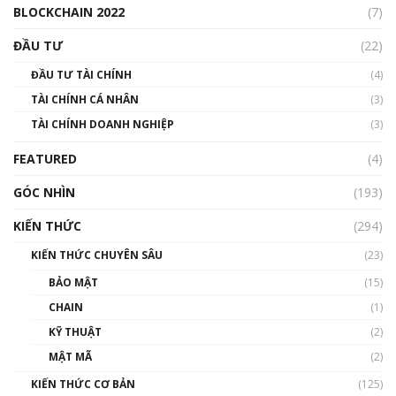
BLOCKCHAIN 2022
(7)
Triển vọng nào cho Bitcoin. Thị trường liệu có
uptrend trong năm 2023? | Phổ cập
ĐẦU TƯ
(22)
Blockchain
ĐẦU TƯ TÀI CHÍNH
(4)
00:02:14
TÀI CHÍNH CÁ NHÂN
(3)
Nhìn lại năm 2022: Những sự kiện ảnh hưởng
TÀI CHÍNH DOANH NGHIỆP
đến hệ sinh thái tiền mã hoá | Phổ cập
(3)
Blockchain
FEATURED
(4)
00:15:29
GÓC NHÌN
Nhìn lại năm 2022: Những nhân vật ảnh
(193)
hưởng nhất hệ sinh thái tiền mã hoá | Phổ
cập Blockchain
KIẾN THỨC
(294)
00:16:07
KIẾN THỨC CHUYÊN SÂU
(23)
Talkshow 27: Ranh giới giữa tầm ảnh hưởng
BẢO MẬT
(15)
và sự thao túng giá | Phổ cập Blockchain
CHAIN
(1)
01:35:05
KỸ THUẬT
(2)
Nhân sự tương lại ngành Blockchain Việt
MẬT MÃ
(2)
Nam | Phổ cập Blockchain
KIẾN THỨC CƠ BẢN
(125)
00:43:47