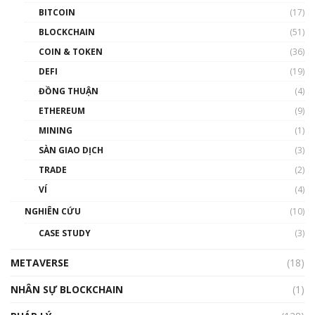
BITCOIN
(17)
Blockchain đang được ứng dụng ở Việt Nam
BLOCKCHAIN
(51)
như thể nào?
COIN & TOKEN
(36)
00:39:31
DEFI
(19)
Chìa khóa mở lối cơ hội trước các quĩ đầu tư |
ĐỒNG THUẬN
(4)
Phổ cập Blockchain
ETHEREUM
(9)
00:35:11
MINING
(1)
Talkshow 20: Biến động giá của tài sản truyền
SÀN GIAO DỊCH
(3)
thống & Crypto qua các cuộc chiến | Phổ cập
Blockchain
TRADE
(2)
01:34:46
VÍ
(4)
Talkshow 19: GameFi Việt Nam – Báo động
NGHIÊN CỨU
(10)
đỏ
CASE STUDY
(3)
01:24:45
METAVERSE
(18)
Talkshow18: Làn sóng tài năng Việt trở về từ
Silicon Valley - Sức bật mới cho Việt Nam
NHÂN SỰ BLOCKCHAIN
(1)
01:32:59