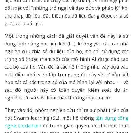
liệu lớn cần thiết để chạy các hệ thống AI như vậy phải
đối mặt với “những trở ngại về đạo đức và pháp lý” khi
thu thập dữ liệu, đặc biệt nếu dữ liệu đang được chia sẻ
giữa các quốc gia.
Một trong những cách để giải quyết vấn đề này là sử
dụng tính năng học liên kết (FL), không yêu cầu các nhà
nghiên cứu chia sẻ dữ liệu của họ, mà chỉ sử dụng các
trọng số (hoặc tham số) của mô hình AI được đào tạo
cục bộ của họ. Vấn đề là các hệ thống như vậy dựa vào
một điều phối viên tập trung, người này về cơ bản kết
hợp tất cả các trọng số của mô hình lại với nhau — và
sau đó người này có toàn quyền kiểm soát dự án
nghiên cứu và việc khai thác thương mại của nó.
Thay vào đó, nhóm nghiên cứu chỉ ra sự phát triển của
học Swarm learning (SL), một hệ thống
tận dụng công
nghệ blockchain
để tránh giao quyền lực cho một thực