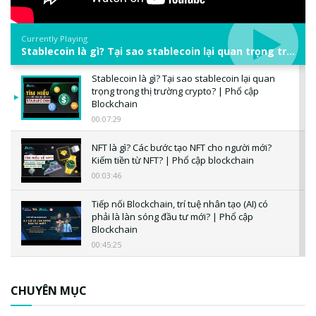
Currently Playing
Stablecoin là gì? Tại sao stablecoin lại quan trọng trong thị trường crypto? | Phổ cập Blockchain
Stablecoin là gì? Tại sao stablecoin lại quan
trọng trong thị trường crypto? | Phổ cập
Blockchain
00:07:29
NFT là gì? Các bước tạo NFT cho người mới?
Kiếm tiền từ NFT? | Phổ cập blockchain
00:03:46
Tiếp nối Blockchain, trí tuệ nhân tạo (AI) có
phải là làn sóng đầu tư mới? | Phổ cập
Blockchain
00:45:25
CBDC là gì? Tổng quan về CBDC? Tại sao
ngân hàng trung ương lại quan trọng? | Phổ
CHUYÊN MỤC
cập Blockchain
00:04:38