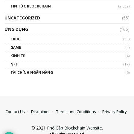
TIN TỨC BLOCKCHAIN
(2.832)
UNCATEGORIZED
(55)
ỨNG DỤNG
(106)
CBDC
(53)
GAME
(4)
KINH TẾ
(4)
NFT
(17)
TÀI CHÍNH NGÂN HÀNG
(6)
Contact Us
Disclaimer
Terms and Conditions
Privacy Policy
© 2021
Phổ Cập Blockchain Website
.