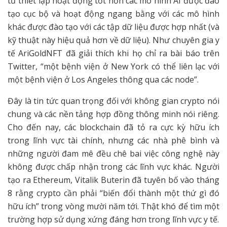
từ thiết lập hoạt động tốt hơn các mô hình AI được đào
tạo cục bộ và hoạt động ngang bằng với các mô hình
khác được đào tạo với các tập dữ liệu được hợp nhất (và
kỹ thuật này hiệu quả hơn về dữ liệu). Như chuyên gia y
tế AriGoldNFT đã giải thích khi họ chỉ ra bài báo trên
Twitter, “một bệnh viện ở New York có thể liên lạc với
một bệnh viện ở Los Angeles thông qua các node”.
Đây là tin tức quan trọng đối với không gian crypto nói
chung và các nền tảng hợp đồng thông minh nói riêng.
Cho đến nay, các blockchain đã tỏ ra cực kỳ hữu ích
trong lĩnh vực tài chính, nhưng các nhà phê bình và
những người đam mê đều chê bai việc công nghệ này
không được chấp nhận trong các lĩnh vực khác. Người
tạo ra Ethereum, Vitalik Buterin đã tuyên bố vào tháng
8 rằng crypto cần phải “biến đổi thành một thứ gì đó
hữu ích” trong vòng mười năm tới. Thật khó để tìm một
trường hợp sử dụng xứng đáng hơn trong lĩnh vực y tế.