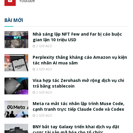
Youtube
BÀI MỚI
Nhà sáng lập NFT Few and Far bị cáo buộc
gian lận 10 triệu USD
2 GIỜ AGO
Perplexity thắng kháng cáo Amazon vụ kiện
tác nhân AI mua sắm
2 GIỜ AGO
Visa hợp tác Zerohash mở rộng dịch vụ chi
trả bằng stablecoin
2 GIỜ AGO
Meta ra mắt tác nhân lập trình Muse Code,
cạnh tranh trực tiếp Claude Code và Codex
2 GIỜ AGO
BNY bắt tay Galaxy triển khai dịch vụ đặt
cược tài sản mã hóa cho tổ chức