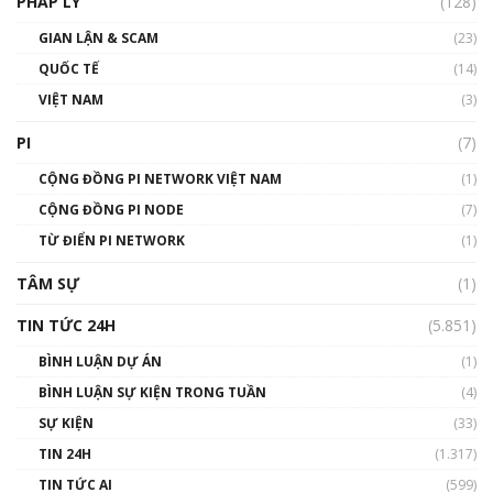
PHÁP LÝ
(128)
Talkshow17: Mùa đông Crypto – Chiếc khăn
GIAN LẬN & SCAM
gió ấm
(23)
01:40:40
QUỐC TẾ
(14)
VIỆT NAM
(3)
Talkshow 16: Làn sóng số tại Việt Nam và thế
giới
PI
(7)
01:49:30
CỘNG ĐỒNG PI NETWORK VIỆT NAM
(1)
Talkshow 14: MemeCoin – Trò đùa tỷ đô
CỘNG ĐỒNG PI NODE
(7)
#phocapblockchain #PCB #meme
TỪ ĐIỂN PI NETWORK
(1)
01:29:26
TÂM SỰ
(1)
TIN TỨC 24H
(5.851)
BÌNH LUẬN DỰ ÁN
(1)
BÌNH LUẬN SỰ KIỆN TRONG TUẦN
(4)
SỰ KIỆN
(33)
TIN 24H
(1.317)
TIN TỨC AI
(599)