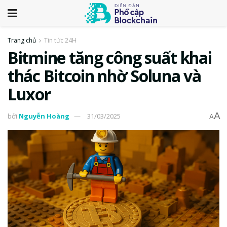
Trang chủ
Tin tức 24H
Bitmine tăng công suất khai
thác Bitcoin nhờ Soluna và
Luxor
A
bởi
Nguyễn Hoàng
31/03/2025
A