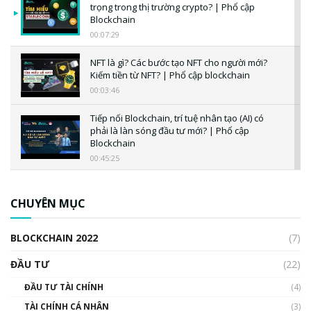
trọng trong thị trường crypto? | Phổ cập
Blockchain
00:07:29
NFT là gì? Các bước tạo NFT cho người mới?
Kiếm tiền từ NFT? | Phổ cập blockchain
00:03:46
Tiếp nối Blockchain, trí tuệ nhân tạo (AI) có
phải là làn sóng đầu tư mới? | Phổ cập
Blockchain
00:45:25
CBDC là gì? Tổng quan về CBDC? Tại sao
ngân hàng trung ương lại quan trọng? | Phổ
CHUYÊN MỤC
cập Blockchain
00:04:38
BLOCKCHAIN 2022
(7)
Triển vọng nào cho Bitcoin. Thị trường liệu có
uptrend trong năm 2023? | Phổ cập
ĐẦU TƯ
(22)
Blockchain
ĐẦU TƯ TÀI CHÍNH
(4)
00:02:14
TÀI CHÍNH CÁ NHÂN
(3)