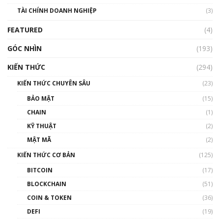
Nhìn lại năm 2022: Những sự kiện ảnh hưởng
TÀI CHÍNH DOANH NGHIỆP
đến hệ sinh thái tiền mã hoá | Phổ cập
(3)
Blockchain
FEATURED
(4)
00:15:29
GÓC NHÌN
Nhìn lại năm 2022: Những nhân vật ảnh
(193)
hưởng nhất hệ sinh thái tiền mã hoá | Phổ
cập Blockchain
KIẾN THỨC
(294)
00:16:07
KIẾN THỨC CHUYÊN SÂU
(23)
Talkshow 27: Ranh giới giữa tầm ảnh hưởng
BẢO MẬT
(15)
và sự thao túng giá | Phổ cập Blockchain
CHAIN
(1)
01:35:05
KỸ THUẬT
(2)
Nhân sự tương lại ngành Blockchain Việt
MẬT MÃ
(2)
Nam | Phổ cập Blockchain
KIẾN THỨC CƠ BẢN
(125)
00:43:47
BITCOIN
(17)
Blockchain đang được ứng dụng ở Việt Nam
BLOCKCHAIN
(51)
như thể nào?
COIN & TOKEN
(36)
00:39:31
DEFI
(19)
Chìa khóa mở lối cơ hội trước các quĩ đầu tư |