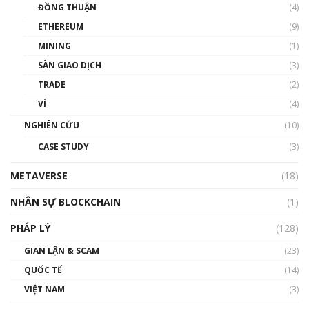
ĐỒNG THUẬN
(4)
Phổ cập Blockchain
ETHEREUM
(9)
00:35:11
MINING
(1)
Talkshow 20: Biến động giá của tài sản truyền
SÀN GIAO DỊCH
(3)
thống & Crypto qua các cuộc chiến | Phổ cập
Blockchain
TRADE
(2)
01:34:46
VÍ
(4)
Talkshow 19: GameFi Việt Nam – Báo động
NGHIÊN CỨU
(10)
đỏ
CASE STUDY
(3)
01:24:45
METAVERSE
(18)
Talkshow18: Làn sóng tài năng Việt trở về từ
Silicon Valley - Sức bật mới cho Việt Nam
NHÂN SỰ BLOCKCHAIN
(1)
01:32:59
PHÁP LÝ
(128)
Talkshow17: Mùa đông Crypto – Chiếc khăn
GIAN LẬN & SCAM
gió ấm
(23)
01:40:40
QUỐC TẾ
(14)
VIỆT NAM
(3)
Talkshow 16: Làn sóng số tại Việt Nam và thế
giới