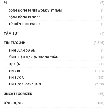
PI
(7)
01:49:30
CỘNG ĐỒNG PI NETWORK VIỆT NAM
(1)
Talkshow 14: MemeCoin – Trò đùa tỷ đô
CỘNG ĐỒNG PI NODE
(7)
#phocapblockchain #PCB #meme
TỪ ĐIỂN PI NETWORK
(1)
01:29:26
TÂM SỰ
(1)
TIN TỨC 24H
(5.846)
BÌNH LUẬN DỰ ÁN
(1)
BÌNH LUẬN SỰ KIỆN TRONG TUẦN
(4)
SỰ KIỆN
(33)
TIN 24H
(1.316)
TIN TỨC AI
(597)
TIN TỨC BLOCKCHAIN
(2.830)
UNCATEGORIZED
(55)
ỨNG DỤNG
(106)