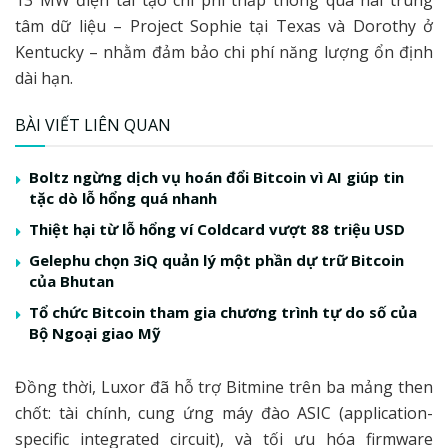
13 MW điện tái tạo chi phí thấp thông qua hai trung
tâm dữ liệu – Project Sophie tại Texas và Dorothy ở
Kentucky – nhằm đảm bảo chi phí năng lượng ổn định
dài hạn.
BÀI VIẾT LIÊN QUAN
Boltz ngừng dịch vụ hoán đổi Bitcoin vì AI giúp tin
tặc dò lỗ hổng quá nhanh
Thiệt hại từ lỗ hổng ví Coldcard vượt 88 triệu USD
Gelephu chọn 3iQ quản lý một phần dự trữ Bitcoin
của Bhutan
Tổ chức Bitcoin tham gia chương trình tự do số của
Bộ Ngoại giao Mỹ
Đồng thời, Luxor đã hỗ trợ Bitmine trên ba mảng then
chốt: tài chính, cung ứng máy đào ASIC (application-
specific integrated circuit), và tối ưu hóa firmware