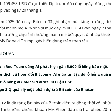
h 109.458 USD được thiết lập trước đó cùng ngày, đồng th
lập vào ngày 20 tháng 1.
ăm 2025 đến nay, Bitcoin đã ghi nhận mức tăng trưởng tíc
hồi mạnh mẽ 47% so với mức đáy 75.000 USD vào ngày 7 th
hị trường chịu ảnh hưởng mạnh mẽ bởi quyết định áp thuế
Mỹ Donald Trump, gây biến động trên toàn cầu.
ÊN QUAN
in Red Team dùng AI phát hiện gần 5.000 lỗ hổng bảo mật
 dịch vụ hoán đổi Bitcoin vì AI giúp tin tặc dò lỗ hổng quá 
ừ lỗ hổng ví Coldcard vượt 88 triệu USD
ọn 3iQ quản lý một phần dự trữ Bitcoin của Bhutan
ú ý là đà tăng lần này của Bitcoin diễn ra đồng thời với nh
n thị trường chứng khoán Mỹ. Phiên đấu giá trái phiếu 20