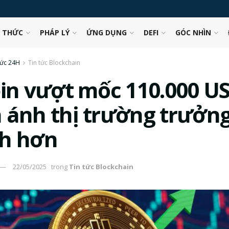
N THỨC
PHÁP LÝ
ỨNG DỤNG
DEFI
GÓC NHÌN
tức 24H
Tin tức Blockchain
oin vượt mốc 110.000 U
 ánh thị trường trưởn
h hơn
22/05/2025
trong
Tin tức Blockchain