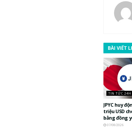
BÀI VIẾT 
TIN TỨC 24H
JPYC huy độ
triệu USD ch
bằng đồng 
07/08/2026