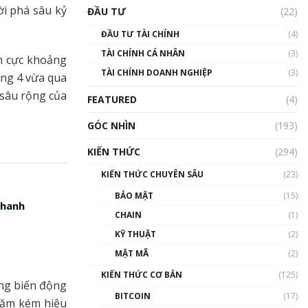
Triển vọng nào cho
ời phá sâu kỷ
ĐẦU TƯ
(22)
Bitcoin. Thị trường liệu có
uptrend trong năm 2023? |
ĐẦU TƯ TÀI CHÍNH
(4)
Phổ cập Blockchain
TÀI CHÍNH CÁ NHÂN
(3)
00:02:14
h cực khoảng
TÀI CHÍNH DOANH NGHIỆP
(3)
áng 4 vừa qua
Nhìn lại năm 2022: Những
sự kiện ảnh hưởng đến hệ
 sâu rộng của
FEATURED
(4)
sinh thái tiền mã hoá |
Phổ cập Blockchain
GÓC NHÌN
(193)
00:15:29
KIẾN THỨC
(294)
Nhìn lại năm 2022: Những
nhân vật ảnh hưởng nhất
KIẾN THỨC CHUYÊN SÂU
(23)
hệ sinh thái tiền mã hoá |
Phổ cập Blockchain
BẢO MẬT
(15)
nhanh
00:16:07
CHAIN
(1)
Talkshow 27: Ranh giới
KỸ THUẬT
(2)
giữa tầm ảnh hưởng và sự
MẬT MÃ
(2)
thao túng giá | Phổ cập
Blockchain
KIẾN THỨC CƠ BẢN
(125)
ững biến động
01:35:05
BITCOIN
(17)
 năm kém hiệu