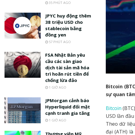
35 PHÚT AGO
JPYC huy động thêm
38 triệu USD cho
stablecoin bằng
đồng yen
57 PHÚT AGO
FSA Nhật Bản yêu
cầu các sàn giao
dịch tài sản mã hóa
trì hoãn rút tiền để
chống lừa đảo
Bitcoin (BT
1 GIỜ AGO
sự quan tâm
JPMorgan cảnh báo
Hyperliquid đối mặt
Bitcoin
(BTC)
cạnh tranh gia tăng
USD lần đầu 
1 GIỜ AGO
Theo dữ liệ
đại (ATH) là
Thượng viện Mỹ