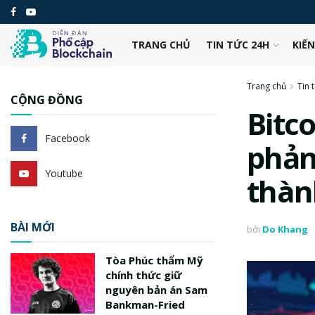
TRANG CHỦ
TIN TỨC 24H
KIẾ
Trang chủ
Tin 
CỘNG ĐỒNG
Bitc
Facebook
phản
Youtube
thàn
BÀI MỚI
bởi
Do Khang
Tòa Phúc thẩm Mỹ
chính thức giữ
nguyên bản án Sam
Bankman-Fried