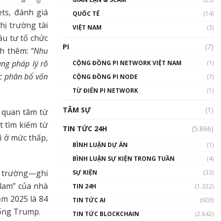
01:24:45
ts, đánh giá
QUỐC TẾ
(14)
hị trường tài
Talkshow18: Làn sóng tài
VIỆT NAM
(3)
năng Việt trở về từ Silicon
ầu tư tổ chức
Valley - Sức bật mới cho
PI
(7)
nh thêm:
“Nhu
Việt Nam
ung pháp lý rõ
01:32:59
CỘNG ĐỒNG PI NETWORK VIỆT NAM
(1)
ợc phân bổ vốn
CỘNG ĐỒNG PI NODE
(7)
Talkshow17: Mùa đông
TỪ ĐIỂN PI NETWORK
Crypto – Chiếc khăn gió ấm
(1)
01:40:40
TÂM SỰ
(1)
ự quan tâm từ
Talkshow 16: Làn sóng số
t tìm kiếm từ
TIN TỨC 24H
(5.866)
tại Việt Nam và thế giới
ì ở mức thấp,
01:49:30
BÌNH LUẬN DỰ ÁN
(1)
BÌNH LUẬN SỰ KIỆN TRONG TUẦN
(4)
Talkshow 14: MemeCoin –
Trò đùa tỷ đô
ị trường—ghi
SỰ KIỆN
(33)
#phocapblockchain #PCB
 lam” của nhà
TIN 24H
(1.322)
#meme
ăm 2025 là 84
TIN TỨC AI
(603)
01:29:26
hống Trump.
TIN TỨC BLOCKCHAIN
(2.842)