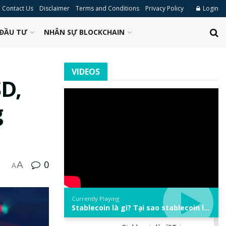
Contact Us
Disclaimer
Terms and Conditions
Privacy Policy
Login
ĐẦU TƯ
NHÂN SỰ BLOCKCHAIN
VIDEOS
SD,
g
0
A
A
Currently Playing
Stablecoin là gì? Tại sao stablecoin lại quan trọng trong thị trường crypto? | Phổ cập Blockchain