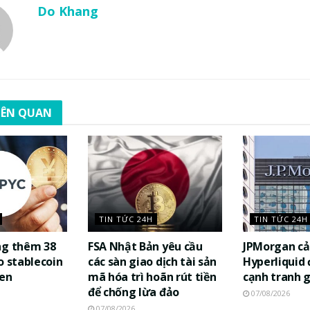
Do Khang
LIÊN QUAN
TIN TỨC 24H
TIN TỨC 24H
ng thêm 38
FSA Nhật Bản yêu cầu
JPMorgan cả
o stablecoin
các sàn giao dịch tài sản
Hyperliquid
yen
mã hóa trì hoãn rút tiền
cạnh tranh 
để chống lừa đảo
07/08/2026
07/08/2026