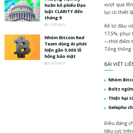
vượt qua đỉn
hoãn bỏ phiếu Đạo
luật CLARITY đến
lục cũ thiết 
tháng 9
1 GIỜ AGO
Kể từ đầu n
17,5%, phục 
Nhóm Bitcoin Red
—thời điểm t
Team dùng AI phát
Tổng thống 
hiện gần 5.000 lỗ
hổng bảo mật
6 GIỜ AGO
BÀI VIẾT LI
Nhóm Bitco
Boltz ngừng
Thiệt hại t
Gelephu ch
Điều đáng ch
tiêu cực trê