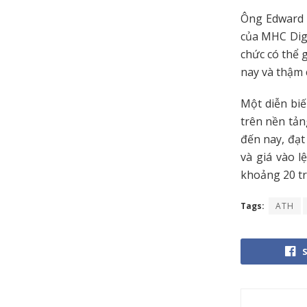
Ông Edward C
của MHC Digi
chức có thể 
nay và thậm 
Một diễn biế
trên nền tản
đến nay, đạt 
và giá vào l
khoảng 20 tr
Tags:
ATH