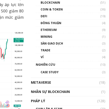
Nhân sự tương lại ngành
BLOCKCHAIN
(51)
y áp lực lớn
Blockchain Việt Nam | Phổ
cập Blockchain
COIN & TOKEN
(36)
P 500 giảm 80
00:43:47
DEFI
(19)
hận mức giảm
ĐỒNG THUẬN
(4)
Blockchain đang được ứng
dụng ở Việt Nam như thể
ETHEREUM
(9)
nào?
MINING
(1)
00:39:31
SÀN GIAO DỊCH
(3)
Chìa khóa mở lối cơ hội
TRADE
(2)
trước các quĩ đầu tư | Phổ
cập Blockchain
VÍ
(4)
00:35:11
NGHIÊN CỨU
(10)
Talkshow 20: Biến động
CASE STUDY
(3)
giá của tài sản truyền
thống & Crypto qua các
METAVERSE
cuộc chiến | Phổ cập
(18)
Blockchain
NHÂN SỰ BLOCKCHAIN
(1)
01:34:46
PHÁP LÝ
(128)
Talkshow 19: GameFi Việt
Nam – Báo động đỏ
GIAN LẬN & SCAM
(23)