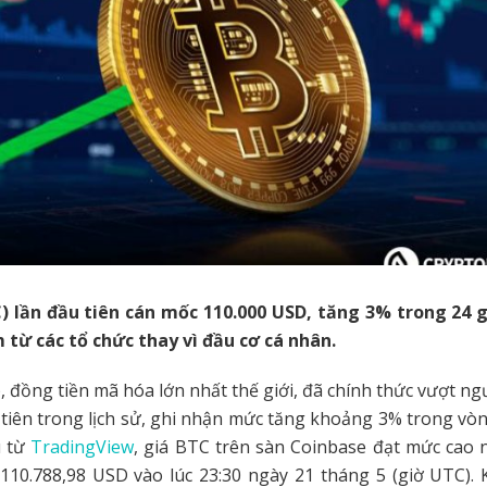
C) lần đầu tiên cán mốc 110.000 USD, tăng 3% trong 24 g
 từ các tổ chức thay vì đầu cơ cá nhân.
, đồng tiền mã hóa lớn nhất thế giới, đã chính thức vượt n
tiên trong lịch sử, ghi nhận mức tăng khoảng 3% trong vòn
u từ
TradingView
, giá BTC trên sàn Coinbase đạt mức cao 
 110.788,98 USD vào lúc 23:30 ngày 21 tháng 5 (giờ UTC). 