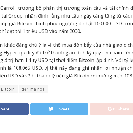
arroll, trưởng bộ phận thị trường toàn cầu và tài chính
tal Group, nhận định rằng nhu cầu ngày càng tăng từ các 
giúp giá Bitcoin chinh phục ngưỡng ít nhất 160.000 USD tro
chí đạt tới 1 triệu USD vào năm 2030.
n khác đáng chú ý là vị thế mua đòn bẩy của nhà giao dị
g Hyperliquidity đã trở thành giao dịch ký quỹ on-chain lớn 
giá trị hơn 1,1 tỷ USD tại thời điểm Bitcoin lập đỉnh. Với tỷ 
ệnh là 108.065 USD, vị thế này đang ghi nhận lợi nhuận c
iệu USD và sẽ bị thanh lý nếu giá Bitcoin rơi xuống mức 10
Bitcoin
tiền mã hoá
Share
Tweet
Share