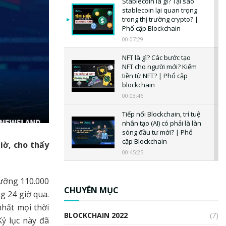
Stablecoin là gì? Tại sao
stablecoin lại quan trọng
trong thị trường crypto? |
Phổ cập Blockchain
00:07:29
NFT là gì? Các bước tạo
NFT cho người mới? Kiếm
tiền từ NFT? | Phổ cập
blockchain
00:03:46
Tiếp nối Blockchain, trí tuệ
nhân tạo (AI) có phải là làn
sóng đầu tư mới? | Phổ
cập Blockchain
iờ, cho thấy
00:45:25
CBDC là gì? Tổng quan về
CBDC? Tại sao ngân hàng
gưỡng 110.000
trung ương lại quan trọng?
CHUYÊN MỤC
g 24 giờ qua.
| Phổ cập Blockchain
nhất mọi thời
00:04:38
BLOCKCHAIN 2022
(7)
Kỷ lục này đã