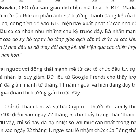
 Bowler, CEO của sàn giao dịch tiền mã hóa Úc BTC Marke
á mới của Bitcoin phản ánh sự trưởng thành đáng kể của t
 bà, dòng tiền đổ vào BTC hiện nay xuất phát từ các nhà đ
 đầu cơ cá nhân như những chu kỳ trước đây. Bà nhấn mạ
 cao do sự hỗ trợ từ hạ tầng giao dịch cấp tổ chức và các kh
 lý nhà đầu tư đã thay đổi đáng kể, thể hiện qua các chiến lư
 hạn hơn.”
rái ngược với động thái mạnh mẽ từ các tổ chức đầu tư, s
á nhân lại suy giảm. Dữ liệu từ Google Trends cho thấy lượ
n” đã giảm mạnh từ tháng 11 năm ngoái và hiện đang duy tr
 giai đoạn thị trường gấu trước đây.
ó, Chỉ số Tham lam và Sợ hãi Crypto —thước đo tâm lý th
100 điểm vào ngày 22 tháng 5, cho thấy trạng thái “tham
dù vậy, chỉ số này đã hạ nhiệt so với mức cao nhất trong n
n vào ngày 22 tháng 1, ngay sau lễ nhậm chức của Tổng t