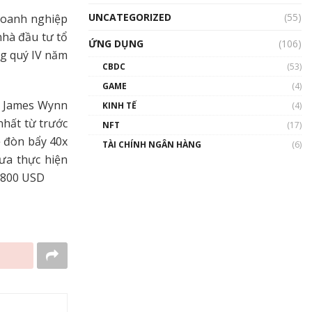
UNCATEGORIZED
(55)
 doanh nghiệp
nhà đầu tư tổ
ỨNG DỤNG
(106)
ng quý IV năm
CBDC
(53)
GAME
(4)
ch James Wynn
KINH TẾ
(4)
nhất từ trước
NFT
(17)
lệ đòn bẩy 40x
TÀI CHÍNH NGÂN HÀNG
(6)
hưa thực hiện
3.800 USD