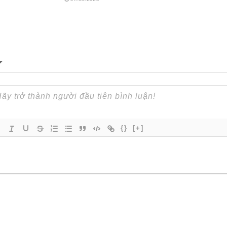
{}
[+]