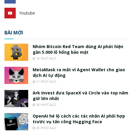
Youtube
BÀI MỚI
Nhóm Bitcoin Red Team dùng AI phát hiện
gần 5.000 lỗ hổng bảo mật
16 PHÚT AGO
MetaMask ra mắt ví Agent Wallet cho giao
dịch AI tự động
21 PHÚT AGO
Ark Invest đưa SpaceX và Circle vào top nắm
giữ lớn nhất
30 PHÚT AGO
OpenAI hé lộ cách các tác nhân AI phối hợp
trước vụ tấn công Hugging Face
45 PHÚT AGO