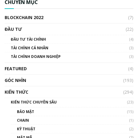
CHUYÊN MỤC
cập Blockchain
00:04:38
BLOCKCHAIN 2022
(7)
Triển vọng nào cho Bitcoin. Thị trường liệu có
uptrend trong năm 2023? | Phổ cập
ĐẦU TƯ
(22)
Blockchain
ĐẦU TƯ TÀI CHÍNH
(4)
00:02:14
TÀI CHÍNH CÁ NHÂN
(3)
Nhìn lại năm 2022: Những sự kiện ảnh hưởng
TÀI CHÍNH DOANH NGHIỆP
đến hệ sinh thái tiền mã hoá | Phổ cập
(3)
Blockchain
FEATURED
(4)
00:15:29
GÓC NHÌN
Nhìn lại năm 2022: Những nhân vật ảnh
(193)
hưởng nhất hệ sinh thái tiền mã hoá | Phổ
cập Blockchain
KIẾN THỨC
(294)
00:16:07
KIẾN THỨC CHUYÊN SÂU
(23)
Talkshow 27: Ranh giới giữa tầm ảnh hưởng
BẢO MẬT
(15)
và sự thao túng giá | Phổ cập Blockchain
CHAIN
(1)
01:35:05
KỸ THUẬT
(2)
Nhân sự tương lại ngành Blockchain Việt
MẬT MÃ
(2)