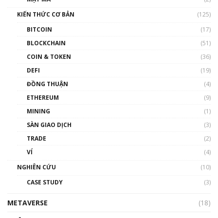
Nam | Phổ cập Blockchain
KIẾN THỨC CƠ BẢN
(125)
00:43:47
BITCOIN
(17)
Blockchain đang được ứng dụng ở Việt Nam
BLOCKCHAIN
(51)
như thể nào?
COIN & TOKEN
(36)
00:39:31
DEFI
(19)
Chìa khóa mở lối cơ hội trước các quĩ đầu tư |
ĐỒNG THUẬN
(4)
Phổ cập Blockchain
ETHEREUM
(9)
00:35:11
MINING
(1)
Talkshow 20: Biến động giá của tài sản truyền
SÀN GIAO DỊCH
(3)
thống & Crypto qua các cuộc chiến | Phổ cập
Blockchain
TRADE
(2)
01:34:46
VÍ
(4)
Talkshow 19: GameFi Việt Nam – Báo động
NGHIÊN CỨU
(10)
đỏ
CASE STUDY
(3)
01:24:45
METAVERSE
(18)
Talkshow18: Làn sóng tài năng Việt trở về từ
Silicon Valley - Sức bật mới cho Việt Nam