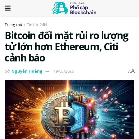
Trang chủ
Tin tức 24H
Bitcoin đối mặt rủi ro lượng
tử lớn hơn Ethereum, Citi
cảnh báo
A
bởi
Nguyễn Hoàng
19/05/2026
A