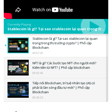
Currently Playing
Stablecoin là gì? Tại sao stablecoin lại quan trọng trong thị trường crypto? | Phổ cập Blockchain
Stablecoin là gì? Tại sao stablecoin lại quan
trọng trong thị trường crypto? | Phổ cập
Blockchain
00:07:29
NFT là gì? Các bước tạo NFT cho người mới?
Kiếm tiền từ NFT? | Phổ cập blockchain
00:03:46
Tiếp nối Blockchain, trí tuệ nhân tạo (AI) có
phải là làn sóng đầu tư mới? | Phổ cập
Blockchain
00:45:25
CBDC là gì? Tổng quan về CBDC? Tại sao
ngân hàng trung ương lại quan trọng? | Phổ