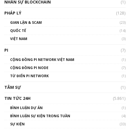
NHÂN SỰ BLOCKCHAIN
(1)
01:32:59
PHÁP LÝ
(128)
Talkshow17: Mùa đông Crypto – Chiếc khăn
GIAN LẬN & SCAM
gió ấm
(23)
01:40:40
QUỐC TẾ
(14)
VIỆT NAM
(3)
Talkshow 16: Làn sóng số tại Việt Nam và thế
giới
PI
(7)
01:49:30
CỘNG ĐỒNG PI NETWORK VIỆT NAM
(1)
Talkshow 14: MemeCoin – Trò đùa tỷ đô
CỘNG ĐỒNG PI NODE
(7)
#phocapblockchain #PCB #meme
TỪ ĐIỂN PI NETWORK
(1)
01:29:26
TÂM SỰ
(1)
TIN TỨC 24H
(5.861)
BÌNH LUẬN DỰ ÁN
(1)
BÌNH LUẬN SỰ KIỆN TRONG TUẦN
(4)
SỰ KIỆN
(33)