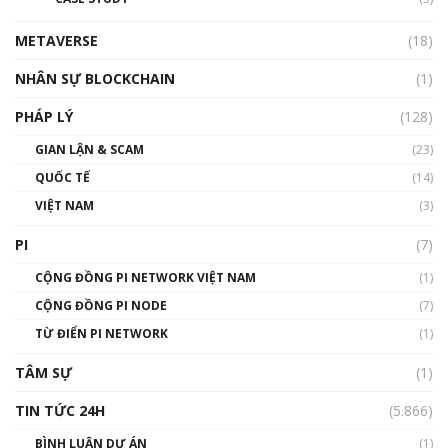
01:24:45
METAVERSE
(18)
Talkshow18: Làn sóng tài năng Việt trở về từ
Silicon Valley - Sức bật mới cho Việt Nam
NHÂN SỰ BLOCKCHAIN
(1)
01:32:59
PHÁP LÝ
(128)
Talkshow17: Mùa đông Crypto – Chiếc khăn
GIAN LẬN & SCAM
gió ấm
(23)
01:40:40
QUỐC TẾ
(14)
VIỆT NAM
(3)
Talkshow 16: Làn sóng số tại Việt Nam và thế
giới
PI
(7)
01:49:30
CỘNG ĐỒNG PI NETWORK VIỆT NAM
(1)
Talkshow 14: MemeCoin – Trò đùa tỷ đô
CỘNG ĐỒNG PI NODE
(7)
#phocapblockchain #PCB #meme
TỪ ĐIỂN PI NETWORK
(1)
01:29:26
TÂM SỰ
(1)
TIN TỨC 24H
(5.866)
BÌNH LUẬN DỰ ÁN
(1)