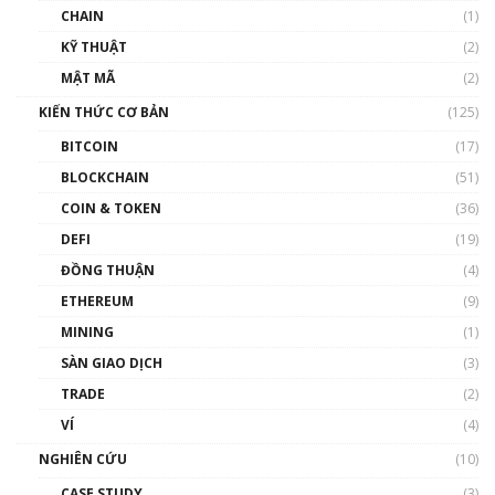
và sự thao túng giá | Phổ cập Blockchain
CHAIN
(1)
01:35:05
KỸ THUẬT
(2)
Nhân sự tương lại ngành Blockchain Việt
MẬT MÃ
(2)
Nam | Phổ cập Blockchain
KIẾN THỨC CƠ BẢN
(125)
00:43:47
BITCOIN
(17)
Blockchain đang được ứng dụng ở Việt Nam
BLOCKCHAIN
(51)
như thể nào?
COIN & TOKEN
(36)
00:39:31
DEFI
(19)
Chìa khóa mở lối cơ hội trước các quĩ đầu tư |
ĐỒNG THUẬN
(4)
Phổ cập Blockchain
ETHEREUM
(9)
00:35:11
MINING
(1)
Talkshow 20: Biến động giá của tài sản truyền
SÀN GIAO DỊCH
(3)
thống & Crypto qua các cuộc chiến | Phổ cập
Blockchain
TRADE
(2)
01:34:46
VÍ
(4)
Talkshow 19: GameFi Việt Nam – Báo động
NGHIÊN CỨU
(10)
đỏ
CASE STUDY
(3)