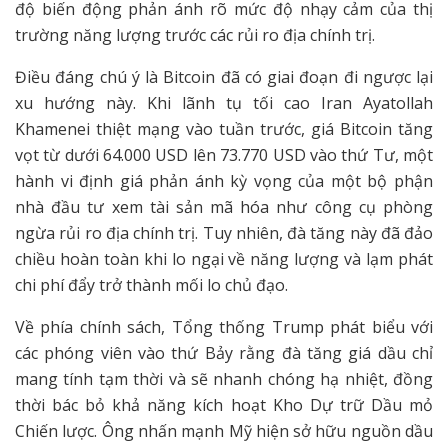
độ biến động phản ánh rõ mức độ nhạy cảm của thị
trường năng lượng trước các rủi ro địa chính trị.
Điều đáng chú ý là Bitcoin đã có giai đoạn đi ngược lại
xu hướng này. Khi lãnh tụ tối cao Iran Ayatollah
Khamenei thiệt mạng vào tuần trước, giá Bitcoin tăng
vọt từ dưới 64.000 USD lên 73.770 USD vào thứ Tư, một
hành vi định giá phản ánh kỳ vọng của một bộ phận
nhà đầu tư xem tài sản mã hóa như công cụ phòng
ngừa rủi ro địa chính trị. Tuy nhiên, đà tăng này đã đảo
chiều hoàn toàn khi lo ngại về năng lượng và lạm phát
chi phí đẩy trở thành mối lo chủ đạo.
Về phía chính sách, Tổng thống Trump phát biểu với
các phóng viên vào thứ Bảy rằng đà tăng giá dầu chỉ
mang tính tạm thời và sẽ nhanh chóng hạ nhiệt, đồng
thời bác bỏ khả năng kích hoạt Kho Dự trữ Dầu mỏ
Chiến lược. Ông nhấn mạnh Mỹ hiện sở hữu nguồn dầu