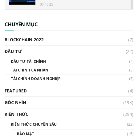
00:45:25
CBDC là gì? Tổng quan về CBDC? Tại sao
ngân hàng trung ương lại quan trọng? | Phổ
CHUYÊN MỤC
cập Blockchain
00:04:38
BLOCKCHAIN 2022
(7)
Triển vọng nào cho Bitcoin. Thị trường liệu có
uptrend trong năm 2023? | Phổ cập
ĐẦU TƯ
(22)
Blockchain
ĐẦU TƯ TÀI CHÍNH
(4)
00:02:14
TÀI CHÍNH CÁ NHÂN
(3)
Nhìn lại năm 2022: Những sự kiện ảnh hưởng
TÀI CHÍNH DOANH NGHIỆP
đến hệ sinh thái tiền mã hoá | Phổ cập
(3)
Blockchain
FEATURED
(4)
00:15:29
GÓC NHÌN
Nhìn lại năm 2022: Những nhân vật ảnh
(193)
hưởng nhất hệ sinh thái tiền mã hoá | Phổ
cập Blockchain
KIẾN THỨC
(294)
00:16:07
KIẾN THỨC CHUYÊN SÂU
(23)
Talkshow 27: Ranh giới giữa tầm ảnh hưởng
BẢO MẬT
(15)