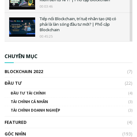
00:03:46
Tiếp nối Blockchain, trí tuệ nhân tạo (AI) có
phải là làn sóng đầu tư mới? | Phổ cập
Blockchain
00:45:25
CBDC là gì? Tổng quan về CBDC? Tại sao
ngân hàng trung ương lại quan trọng? | Phổ
CHUYÊN MỤC
cập Blockchain
00:04:38
BLOCKCHAIN 2022
(7)
Triển vọng nào cho Bitcoin. Thị trường liệu có
uptrend trong năm 2023? | Phổ cập
ĐẦU TƯ
(22)
Blockchain
ĐẦU TƯ TÀI CHÍNH
(4)
00:02:14
TÀI CHÍNH CÁ NHÂN
(3)
Nhìn lại năm 2022: Những sự kiện ảnh hưởng
TÀI CHÍNH DOANH NGHIỆP
đến hệ sinh thái tiền mã hoá | Phổ cập
(3)
Blockchain
FEATURED
(4)
00:15:29
GÓC NHÌN
Nhìn lại năm 2022: Những nhân vật ảnh
(193)