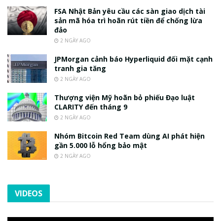
FSA Nhật Bản yêu cầu các sàn giao dịch tài
sản mã hóa trì hoãn rút tiền để chống lừa
đảo
2 NGÀY AGO
JPMorgan cảnh báo Hyperliquid đối mặt cạnh
tranh gia tăng
2 NGÀY AGO
Thượng viện Mỹ hoãn bỏ phiếu Đạo luật
CLARITY đến tháng 9
2 NGÀY AGO
Nhóm Bitcoin Red Team dùng AI phát hiện
gần 5.000 lỗ hổng bảo mật
2 NGÀY AGO
VIDEOS