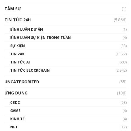
TÂM SỰ
(1)
TIN TỨC 24H
(5.866)
BÌNH LUẬN DỰ ÁN
(1)
BÌNH LUẬN SỰ KIỆN TRONG TUẦN
(4)
SỰ KIỆN
(33)
TIN 24H
(1.322)
TIN TỨC AI
(603)
TIN TỨC BLOCKCHAIN
(2.842)
UNCATEGORIZED
(55)
ỨNG DỤNG
(106)
CBDC
(53)
GAME
(4)
KINH TẾ
(4)
NFT
(17)