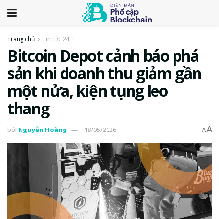
Trang chủ
Tin tức 24H
Bitcoin Depot cảnh báo phá
sản khi doanh thu giảm gần
một nửa, kiện tụng leo
thang
A
bởi
Nguyễn Hoàng
18/05/2026
A