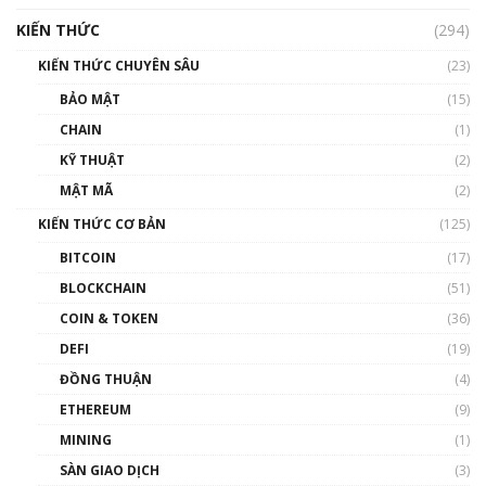
hưởng nhất hệ sinh thái tiền mã hoá | Phổ
cập Blockchain
KIẾN THỨC
(294)
00:16:07
KIẾN THỨC CHUYÊN SÂU
(23)
Talkshow 27: Ranh giới giữa tầm ảnh hưởng
BẢO MẬT
(15)
và sự thao túng giá | Phổ cập Blockchain
CHAIN
(1)
01:35:05
KỸ THUẬT
(2)
Nhân sự tương lại ngành Blockchain Việt
MẬT MÃ
(2)
Nam | Phổ cập Blockchain
KIẾN THỨC CƠ BẢN
(125)
00:43:47
BITCOIN
(17)
Blockchain đang được ứng dụng ở Việt Nam
BLOCKCHAIN
(51)
như thể nào?
COIN & TOKEN
(36)
00:39:31
DEFI
(19)
Chìa khóa mở lối cơ hội trước các quĩ đầu tư |
ĐỒNG THUẬN
(4)
Phổ cập Blockchain
ETHEREUM
(9)
00:35:11
MINING
(1)
Talkshow 20: Biến động giá của tài sản truyền
SÀN GIAO DỊCH
(3)
thống & Crypto qua các cuộc chiến | Phổ cập