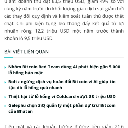
u ám: doanh thu đạt 83,5 triệu USD, giảm 49% so với
cùng kỳ năm trước do khối lượng giao dịch sụt giảm bởi
các thay đổi quy định và kiểm soát tuân thủ được thắt
chặt. Chi phí kiện tụng leo thang đẩy kết quả từ lợi
nhuận ròng 12,2 triệu USD một năm trước thành
khoản lỗ 9,5 triệu USD.
BÀI VIẾT LIÊN QUAN
Nhóm Bitcoin Red Team dùng AI phát hiện gần 5.000
lỗ hổng bảo mật
Boltz ngừng dịch vụ hoán đổi Bitcoin vì AI giúp tin
tặc dò lỗ hổng quá nhanh
Thiệt hại từ lỗ hổng ví Coldcard vượt 88 triệu USD
Gelephu chọn 3iQ quản lý một phần dự trữ Bitcoin
của Bhutan
Tiền mặt và các khoản tương đương tiền giảm 21,6