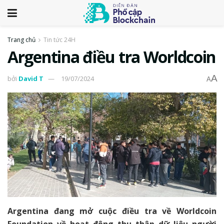
Trang chủ
Tin tức 24H
Argentina điều tra Worldcoin
A
bởi
David T
19/07/2024
A
Argentina đang mở cuộc điều tra về Worldcoin
Foundation về hoạt động thu thập dữ liệu người