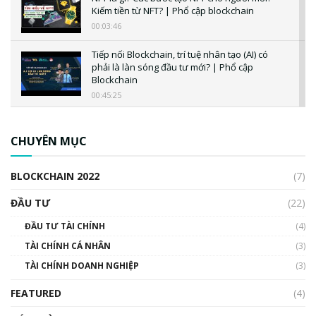
Kiếm tiền từ NFT? | Phổ cập blockchain
00:03:46
Tiếp nối Blockchain, trí tuệ nhân tạo (AI) có
phải là làn sóng đầu tư mới? | Phổ cập
Blockchain
00:45:25
CBDC là gì? Tổng quan về CBDC? Tại sao
ngân hàng trung ương lại quan trọng? | Phổ
CHUYÊN MỤC
cập Blockchain
00:04:38
BLOCKCHAIN 2022
(7)
Triển vọng nào cho Bitcoin. Thị trường liệu có
uptrend trong năm 2023? | Phổ cập
ĐẦU TƯ
(22)
Blockchain
ĐẦU TƯ TÀI CHÍNH
(4)
00:02:14
TÀI CHÍNH CÁ NHÂN
(3)
Nhìn lại năm 2022: Những sự kiện ảnh hưởng
TÀI CHÍNH DOANH NGHIỆP
đến hệ sinh thái tiền mã hoá | Phổ cập
(3)
Blockchain
FEATURED
(4)
00:15:29