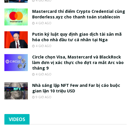
4 GIỜ AGO
Mastercard thí điểm Crypto Credential cùng
Borderless.xyz cho thanh toán stablecoin
4 GIỜ AGO
Putin ký luật quy định giao dịch tài sản mã
hóa cho nhà đầu tư cá nhân tại Nga
4 GIỜ AGO
Circle chọn Visa, Mastercard và BlackRock
làm đơn vị xác thực cho đợt ra mắt Arc vào
tháng 9
4 GIỜ AGO
Nhà sáng lập NFT Few and Far bị cáo buộc
gian lận 10 triệu USD
9 GIỜ AGO
VIDEOS