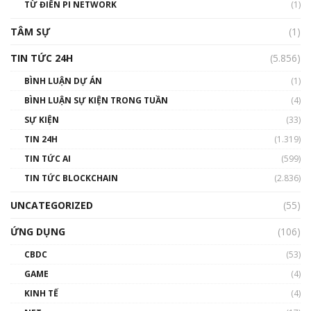
TỪ ĐIỂN PI NETWORK
(1)
01:29:26
TÂM SỰ
(1)
TIN TỨC 24H
(5.856)
BÌNH LUẬN DỰ ÁN
(1)
BÌNH LUẬN SỰ KIỆN TRONG TUẦN
(4)
SỰ KIỆN
(33)
TIN 24H
(1.319)
TIN TỨC AI
(599)
TIN TỨC BLOCKCHAIN
(2.836)
UNCATEGORIZED
(55)
ỨNG DỤNG
(106)
CBDC
(53)
GAME
(4)
KINH TẾ
(4)