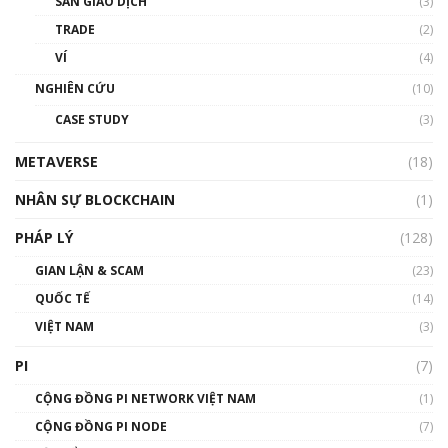
SÀN GIAO DỊCH
(3)
thống & Crypto qua các cuộc chiến | Phổ cập
Blockchain
TRADE
(2)
01:34:46
VÍ
(4)
Talkshow 19: GameFi Việt Nam – Báo động
NGHIÊN CỨU
(10)
đỏ
CASE STUDY
(3)
01:24:45
METAVERSE
(18)
Talkshow18: Làn sóng tài năng Việt trở về từ
Silicon Valley - Sức bật mới cho Việt Nam
NHÂN SỰ BLOCKCHAIN
(1)
01:32:59
PHÁP LÝ
(128)
Talkshow17: Mùa đông Crypto – Chiếc khăn
GIAN LẬN & SCAM
gió ấm
(23)
01:40:40
QUỐC TẾ
(14)
VIỆT NAM
(3)
Talkshow 16: Làn sóng số tại Việt Nam và thế
giới
PI
(7)
01:49:30
CỘNG ĐỒNG PI NETWORK VIỆT NAM
(1)
Talkshow 14: MemeCoin – Trò đùa tỷ đô
CỘNG ĐỒNG PI NODE
(7)
#phocapblockchain #PCB #meme