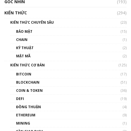
GÓC NHÌN
Nhìn lại năm 2022: Những nhân vật ảnh
(193)
hưởng nhất hệ sinh thái tiền mã hoá | Phổ
cập Blockchain
KIẾN THỨC
(294)
00:16:07
KIẾN THỨC CHUYÊN SÂU
(23)
Talkshow 27: Ranh giới giữa tầm ảnh hưởng
BẢO MẬT
(15)
và sự thao túng giá | Phổ cập Blockchain
CHAIN
(1)
01:35:05
KỸ THUẬT
(2)
Nhân sự tương lại ngành Blockchain Việt
MẬT MÃ
(2)
Nam | Phổ cập Blockchain
KIẾN THỨC CƠ BẢN
(125)
00:43:47
BITCOIN
(17)
Blockchain đang được ứng dụng ở Việt Nam
BLOCKCHAIN
(51)
như thể nào?
COIN & TOKEN
(36)
00:39:31
DEFI
(19)
Chìa khóa mở lối cơ hội trước các quĩ đầu tư |
ĐỒNG THUẬN
(4)
Phổ cập Blockchain
ETHEREUM
(9)
00:35:11
MINING
(1)
Talkshow 20: Biến động giá của tài sản truyền