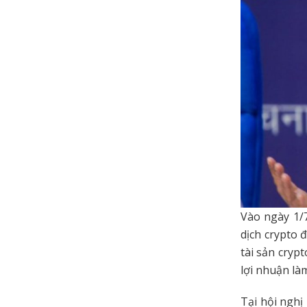
Vào ngày 1/
dịch crypto 
tài sản cryp
lợi nhuận là
Tại hội nghị