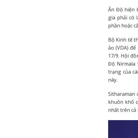
Ấn Độ hiện 
gia phải có
phần hoặc cấ
Bộ Kinh tế t
ảo (VDA) để
17/9. Hội đồ
Độ Nirmala S
trạng của cá
này.
Sitharaman 
khuôn khổ q
nhất trên cả 