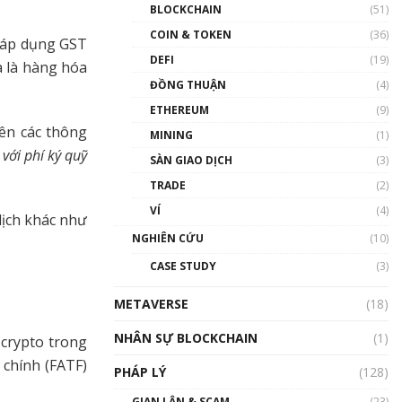
Nhân sự tương lại ngành
BLOCKCHAIN
(51)
Blockchain Việt Nam | Phổ
cập Blockchain
COIN & TOKEN
(36)
g áp dụng GST
00:43:47
DEFI
(19)
a là hàng hóa
ĐỒNG THUẬN
(4)
Blockchain đang được ứng
dụng ở Việt Nam như thể
ETHEREUM
(9)
nào?
rên các thông
MINING
(1)
00:39:31
với phí ký quỹ
SÀN GIAO DỊCH
(3)
Chìa khóa mở lối cơ hội
TRADE
(2)
trước các quĩ đầu tư | Phổ
cập Blockchain
VÍ
(4)
dịch khác như
00:35:11
NGHIÊN CỨU
(10)
Talkshow 20: Biến động
CASE STUDY
(3)
giá của tài sản truyền
thống & Crypto qua các
METAVERSE
cuộc chiến | Phổ cập
(18)
Blockchain
NHÂN SỰ BLOCKCHAIN
(1)
crypto trong
01:34:46
chính (FATF)
PHÁP LÝ
(128)
Talkshow 19: GameFi Việt
Nam – Báo động đỏ
GIAN LẬN & SCAM
(23)