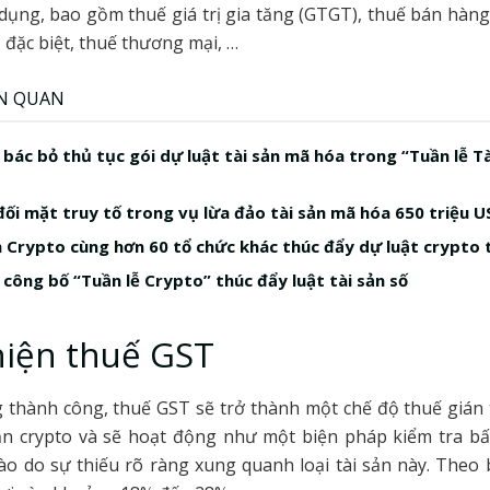
dụng, bao gồm thuế giá trị gia tăng (GTGT), thuế bán hàn
ụ đặc biệt, thuế thương mại, …
ÊN QUAN
 bác bỏ thủ tục gói dự luật tài sản mã hóa trong “Tuần lễ T
 đối mặt truy tố trong vụ lừa đảo tài sản mã hóa 650 triệu 
 Crypto cùng hơn 60 tổ chức khác thúc đẩy dự luật crypto 
 công bố “Tuần lễ Crypto” thúc đẩy luật tài sản số
hiện thuế GST
 thành công, thuế GST sẽ trở thành một chế độ thuế gián 
sản crypto và sẽ hoạt động như một biện pháp kiểm tra bấ
o do sự thiếu rõ ràng xung quanh loại tài sản này. Theo