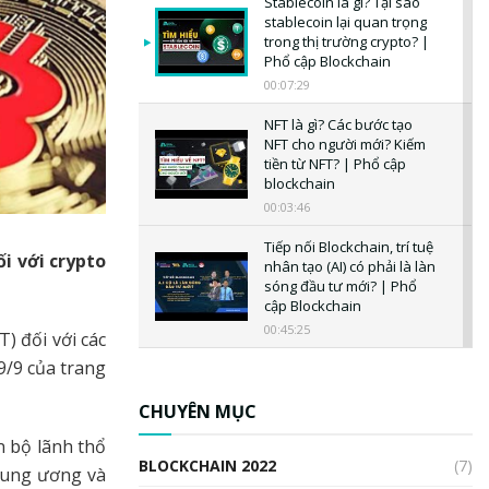
Stablecoin là gì? Tại sao
stablecoin lại quan trọng
trong thị trường crypto? |
Phổ cập Blockchain
00:07:29
NFT là gì? Các bước tạo
NFT cho người mới? Kiếm
tiền từ NFT? | Phổ cập
blockchain
00:03:46
Tiếp nối Blockchain, trí tuệ
i với crypto
nhân tạo (AI) có phải là làn
sóng đầu tư mới? | Phổ
cập Blockchain
00:45:25
) đối với các
/9 của trang
CBDC là gì? Tổng quan về
CBDC? Tại sao ngân hàng
trung ương lại quan trọng?
CHUYÊN MỤC
| Phổ cập Blockchain
n bộ lãnh thổ
00:04:38
BLOCKCHAIN 2022
(7)
trung ương và