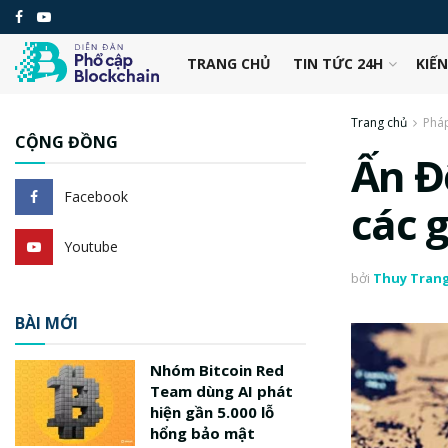
TRANG CHỦ
TIN TỨC 24H
KIẾ
Trang chủ
Pháp
CỘNG ĐỒNG
Ấn Đ
Facebook
các g
Youtube
bởi
Thuy Tran
BÀI MỚI
Nhóm Bitcoin Red
Team dùng AI phát
hiện gần 5.000 lỗ
hổng bảo mật