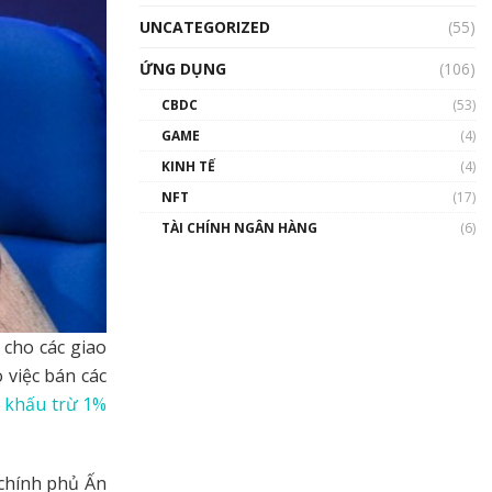
UNCATEGORIZED
(55)
ỨNG DỤNG
(106)
CBDC
(53)
GAME
(4)
KINH TẾ
(4)
NFT
(17)
TÀI CHÍNH NGÂN HÀNG
(6)
cho các giao
 việc bán các
i
khấu trừ 1%
 chính phủ Ấn