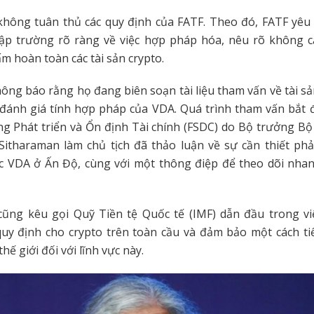
không tuân thủ các quy định của FATF. Theo đó, FATF yêu 
 lập trường rõ ràng về việc hợp pháp hóa, nêu rõ không 
m hoàn toàn các tài sản crypto.
hông báo rằng họ đang biên soạn tài liệu tham vấn về tài sả
 đánh giá tính hợp pháp của VDA. Quá trình tham vấn bắt 
ng Phát triển và Ổn định Tài chính (FSDC) do Bộ trưởng Bộ
itharaman làm chủ tịch đã thảo luận về sự cần thiết phả
c VDA ở Ấn Độ, cùng với một thông điệp để theo dõi nhanh
cũng kêu gọi Quỹ Tiền tệ Quốc tế (IMF) dẫn đầu trong việ
uy định cho crypto trên toàn cầu và đảm bảo một cách ti
thế giới đối với lĩnh vực này.