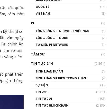
01:24:45
QUỐC TẾ
(14)
cầu các quốc
Talkshow18: Làn sóng tài
cấm, cấm một
VIỆT NAM
(3)
năng Việt trở về từ Silicon
Valley - Sức bật mới cho
PI
(7)
Việt Nam
n kỹ thuật số
01:32:59
CỘNG ĐỒNG PI NETWORK VIỆT NAM
(1)
đầu vào ngày
CỘNG ĐỒNG PI NODE
(7)
Talkshow17: Mùa đông
 Tài chính Ấn
TỪ ĐIỂN PI NETWORK
Crypto – Chiếc khăn gió ấm
(1)
i làm rõ tình
01:40:40
TÂM SỰ
(1)
 sáng kiến ​​
Talkshow 16: Làn sóng số
TIN TỨC 24H
(5.861)
tại Việt Nam và thế giới
01:49:30
BÌNH LUẬN DỰ ÁN
(1)
c phát triển
BÌNH LUẬN SỰ KIỆN TRONG TUẦN
(4)
ếp cận thống
Talkshow 14: MemeCoin –
Trò đùa tỷ đô
SỰ KIỆN
(33)
#phocapblockchain #PCB
TIN 24H
(1.319)
#meme
TIN TỨC AI
(603)
01:29:26
TIN TỨC BLOCKCHAIN
(2.839)