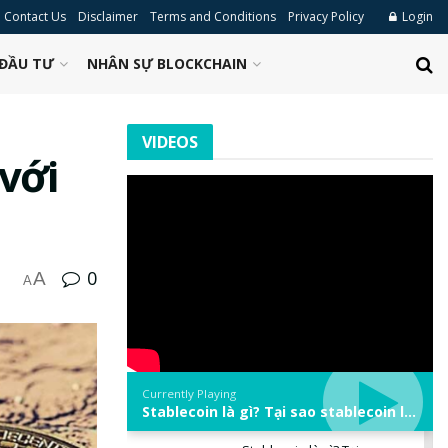
Contact Us
Disclaimer
Terms and Conditions
Privacy Policy
Login
ĐẦU TƯ
NHÂN SỰ BLOCKCHAIN
VIDEOS
với
0
A
A
Currently Playing
Stablecoin là gì? Tại sao stablecoin lại quan trọng trong thị trường crypto? | Phổ cập Blockchain