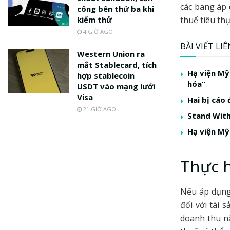
các bang áp 
công bên thứ ba khi
kiểm thử
thuế tiêu th
4 GIỜ AGO
BÀI VIẾT LI
Western Union ra
mắt Stablecard, tích
Hạ viện Mỹ
hợp stablecoin
hóa”
USDT vào mạng lưới
Visa
Hai bị cáo
21 GIỜ AGO
Stand With
Hạ viện Mỹ
Thực 
Nếu áp dụng
đối với tài 
doanh thu nà