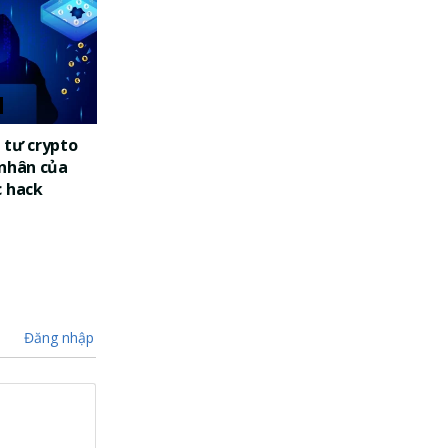
 tư crypto
 nhân của
c hack
Đăng nhập