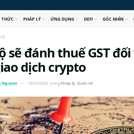
N THỨC
PHÁP LÝ
ỨNG DỤNG
DEFI
GÓC NHÌN
 lý
ộ sẽ đánh thuế GST đối 
iao dịch crypto
g Nguyen
19/07/2024
trong
Pháp lý
,
Quốc tế