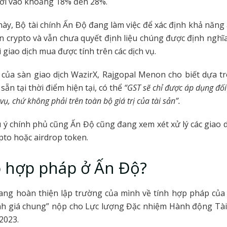
rơi vào khoảng 18% đến 28%.
này, Bộ tài chính Ấn Độ đang làm việc để xác định khả năn
sản crypto và vẫn chưa quyết định liệu chúng được định nghĩ
ì giao dịch mua được tính trên các dịch vụ.
 của sàn giao dịch WazirX, Rajgopal Menon cho biết dựa t
ó sẵn tại thời điểm hiện tại, có thể
“GST sẽ chỉ được áp dụng đối 
vụ, chứ không phải trên toàn bộ giá trị của tài sản”.
 ý chính phủ cũng Ấn Độ cũng đang xem xét xử lý các giao 
ypto hoặc airdrop token.
 hợp pháp ở Ấn Độ?
ang hoàn thiện lập trường của mình về tính hợp pháp của 
nh giá chung” nộp cho Lực lượng Đặc nhiệm Hành động Tài 
2023.