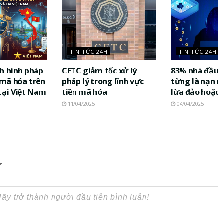
TIN TỨC 24H
TIN TỨC 24H
h hình pháp
CFTC giảm tốc xử lý
83% nhà đầu
n mã hóa trên
pháp lý trong lĩnh vực
từng là nạn
tại Việt Nam
tiền mã hóa
lừa đảo hoặ
11/04/2025
04/04/2025