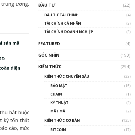
Triển vọng nào cho
g trung ương,
ĐẦU TƯ
(22)
Bitcoin. Thị trường liệu có
uptrend trong năm 2023? |
ĐẦU TƯ TÀI CHÍNH
(4)
Phổ cập Blockchain
TÀI CHÍNH CÁ NHÂN
(3)
00:02:14
TÀI CHÍNH DOANH NGHIỆP
(3)
Nhìn lại năm 2022: Những
sự kiện ảnh hưởng đến hệ
ài sản mã
FEATURED
(4)
sinh thái tiền mã hoá |
Phổ cập Blockchain
GÓC NHÌN
(193)
00:15:29
USD
KIẾN THỨC
(294)
toàn diện
Nhìn lại năm 2022: Những
nhân vật ảnh hưởng nhất
KIẾN THỨC CHUYÊN SÂU
(23)
hệ sinh thái tiền mã hoá |
Phổ cập Blockchain
BẢO MẬT
(15)
00:16:07
CHAIN
(1)
Talkshow 27: Ranh giới
KỸ THUẬT
(2)
giữa tầm ảnh hưởng và sự
MẬT MÃ
(2)
thu bắt buộc
thao túng giá | Phổ cập
Blockchain
t kỳ tổn thất
KIẾN THỨC CƠ BẢN
(125)
01:35:05
 báo cáo, mức
BITCOIN
(17)