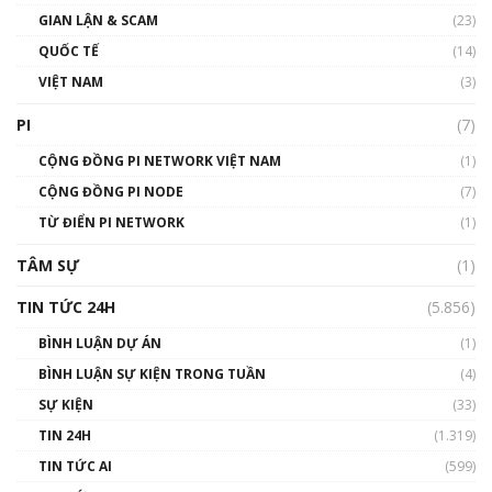
Talkshow17: Mùa đông Crypto – Chiếc khăn
GIAN LẬN & SCAM
gió ấm
(23)
01:40:40
QUỐC TẾ
(14)
VIỆT NAM
(3)
Talkshow 16: Làn sóng số tại Việt Nam và thế
giới
PI
(7)
01:49:30
CỘNG ĐỒNG PI NETWORK VIỆT NAM
(1)
Talkshow 14: MemeCoin – Trò đùa tỷ đô
CỘNG ĐỒNG PI NODE
(7)
#phocapblockchain #PCB #meme
TỪ ĐIỂN PI NETWORK
(1)
01:29:26
TÂM SỰ
(1)
TIN TỨC 24H
(5.856)
BÌNH LUẬN DỰ ÁN
(1)
BÌNH LUẬN SỰ KIỆN TRONG TUẦN
(4)
SỰ KIỆN
(33)
TIN 24H
(1.319)
TIN TỨC AI
(599)