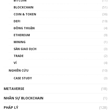
BITCOIN
(17)
Blockchain đang được ứng dụng ở Việt Nam
BLOCKCHAIN
(51)
như thể nào?
COIN & TOKEN
(36)
00:39:31
DEFI
(19)
Chìa khóa mở lối cơ hội trước các quĩ đầu tư |
ĐỒNG THUẬN
(4)
Phổ cập Blockchain
ETHEREUM
(9)
00:35:11
MINING
(1)
Talkshow 20: Biến động giá của tài sản truyền
SÀN GIAO DỊCH
(3)
thống & Crypto qua các cuộc chiến | Phổ cập
Blockchain
TRADE
(2)
01:34:46
VÍ
(4)
Talkshow 19: GameFi Việt Nam – Báo động
NGHIÊN CỨU
(10)
đỏ
CASE STUDY
(3)
01:24:45
METAVERSE
(18)
Talkshow18: Làn sóng tài năng Việt trở về từ
Silicon Valley - Sức bật mới cho Việt Nam
NHÂN SỰ BLOCKCHAIN
(1)
01:32:59
PHÁP LÝ
(128)