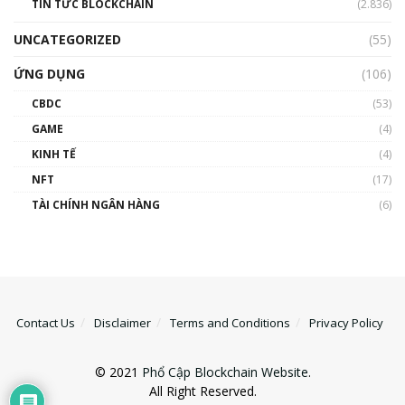
TIN TỨC BLOCKCHAIN
(2.836)
UNCATEGORIZED
(55)
ỨNG DỤNG
(106)
CBDC
(53)
GAME
(4)
KINH TẾ
(4)
NFT
(17)
TÀI CHÍNH NGÂN HÀNG
(6)
Contact Us
Disclaimer
Terms and Conditions
Privacy Policy
© 2021
Phổ Cập Blockchain Website
.
All Right Reserved.