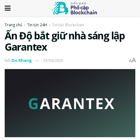
Trang chủ
Tin tức 24H
Tin tức Blockchain
Ấn Độ bắt giữ nhà sáng lập
Garantex
A
bởi
Do Khang
13/03/2025
A