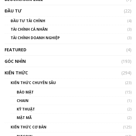
Triển vọng nào cho Bitcoin. Thị trường liệu có
uptrend trong năm 2023? | Phổ cập
ĐẦU TƯ
(22)
Blockchain
ĐẦU TƯ TÀI CHÍNH
(4)
00:02:14
TÀI CHÍNH CÁ NHÂN
(3)
Nhìn lại năm 2022: Những sự kiện ảnh hưởng
TÀI CHÍNH DOANH NGHIỆP
đến hệ sinh thái tiền mã hoá | Phổ cập
(3)
Blockchain
FEATURED
(4)
00:15:29
GÓC NHÌN
Nhìn lại năm 2022: Những nhân vật ảnh
(193)
hưởng nhất hệ sinh thái tiền mã hoá | Phổ
cập Blockchain
KIẾN THỨC
(294)
00:16:07
KIẾN THỨC CHUYÊN SÂU
(23)
Talkshow 27: Ranh giới giữa tầm ảnh hưởng
BẢO MẬT
(15)
và sự thao túng giá | Phổ cập Blockchain
CHAIN
(1)
01:35:05
KỸ THUẬT
(2)
Nhân sự tương lại ngành Blockchain Việt
MẬT MÃ
(2)
Nam | Phổ cập Blockchain
KIẾN THỨC CƠ BẢN
(125)
00:43:47