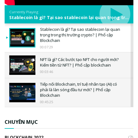
Currently Playing
Stablecoin là gì? Tại sao stablecoin lại quan trọng trong thị trường crypto? | Phổ cập Blockchain
Stablecoin là gì? Tại sao stablecoin lại quan
trọng trong thị trường crypto? | Phổ cập
Blockchain
00:07:29
NFT là gì? Các bước tạo NFT cho người mới?
Kiếm tiền từ NFT? | Phổ cập blockchain
00:03:46
Tiếp nối Blockchain, trí tuệ nhân tạo (AI) có
phải là làn sóng đầu tư mới? | Phổ cập
Blockchain
00:45:25
CBDC là gì? Tổng quan về CBDC? Tại sao
ngân hàng trung ương lại quan trọng? | Phổ
CHUYÊN MỤC
cập Blockchain
00:04:38
BLOCKCHAIN 2022
(7)