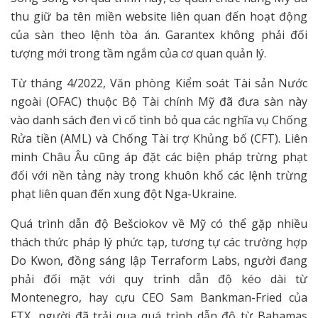
thu giữ ba tên miền website liên quan đến hoạt động
của sàn theo lệnh tòa án. Garantex không phải đối
tượng mới trong tầm ngắm của cơ quan quản lý.
Từ tháng 4/2022, Văn phòng Kiểm soát Tài sản Nước
ngoài (OFAC) thuộc Bộ Tài chính Mỹ đã đưa sàn này
vào danh sách đen vì cố tình bỏ qua các nghĩa vụ Chống
Rửa tiền (AML) và Chống Tài trợ Khủng bố (CFT). Liên
minh Châu Âu cũng áp đặt các biện pháp trừng phạt
đối với nền tảng này trong khuôn khổ các lệnh trừng
phạt liên quan đến xung đột Nga-Ukraine.
Quá trình dẫn độ Bešciokov về Mỹ có thể gặp nhiều
thách thức pháp lý phức tạp, tương tự các trường hợp
Do Kwon, đồng sáng lập Terraform Labs, người đang
phải đối mặt với quy trình dẫn độ kéo dài từ
Montenegro, hay cựu CEO Sam Bankman-Fried của
FTX, người đã trải qua quá trình dẫn độ từ Bahamas