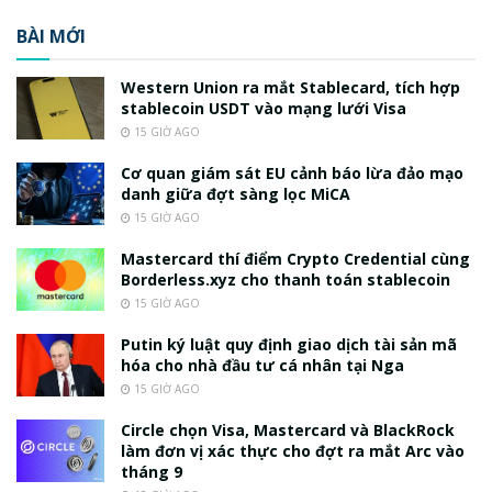
BÀI MỚI
Western Union ra mắt Stablecard, tích hợp
stablecoin USDT vào mạng lưới Visa
15 GIỜ AGO
Cơ quan giám sát EU cảnh báo lừa đảo mạo
danh giữa đợt sàng lọc MiCA
15 GIỜ AGO
Mastercard thí điểm Crypto Credential cùng
Borderless.xyz cho thanh toán stablecoin
15 GIỜ AGO
Putin ký luật quy định giao dịch tài sản mã
hóa cho nhà đầu tư cá nhân tại Nga
15 GIỜ AGO
Circle chọn Visa, Mastercard và BlackRock
làm đơn vị xác thực cho đợt ra mắt Arc vào
tháng 9