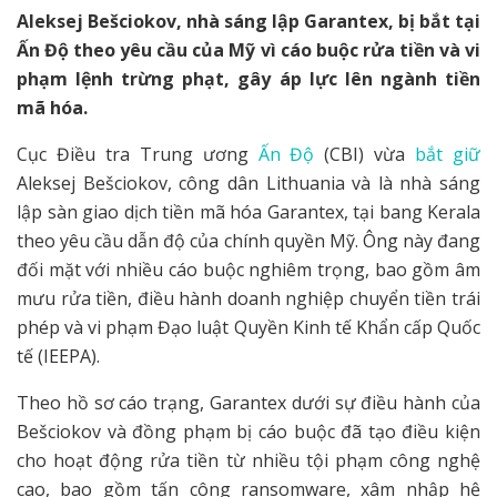
Aleksej Bešciokov, nhà sáng lập Garantex, bị bắt tại
Ấn Độ theo yêu cầu của Mỹ vì cáo buộc rửa tiền và vi
phạm lệnh trừng phạt, gây áp lực lên ngành tiền
mã hóa.
Cục Điều tra Trung ương
Ấn Độ
(CBI) vừa
bắt giữ
Aleksej Bešciokov, công dân Lithuania và là nhà sáng
lập sàn giao dịch tiền mã hóa Garantex, tại bang Kerala
theo yêu cầu dẫn độ của chính quyền Mỹ. Ông này đang
đối mặt với nhiều cáo buộc nghiêm trọng, bao gồm âm
mưu rửa tiền, điều hành doanh nghiệp chuyển tiền trái
phép và vi phạm Đạo luật Quyền Kinh tế Khẩn cấp Quốc
tế (IEEPA).
Theo hồ sơ cáo trạng, Garantex dưới sự điều hành của
Bešciokov và đồng phạm bị cáo buộc đã tạo điều kiện
cho hoạt động rửa tiền từ nhiều tội phạm công nghệ
cao, bao gồm tấn công ransomware, xâm nhập hệ