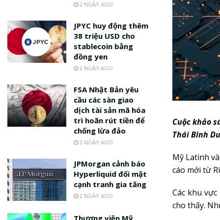
2 NGÀY AGO
JPYC huy động thêm
38 triệu USD cho
stablecoin bằng
đồng yen
2 NGÀY AGO
FSA Nhật Bản yêu
cầu các sàn giao
dịch tài sản mã hóa
trì hoãn rút tiền để
Cuộc khảo sá
chống lừa đảo
Thái Bình D
2 NGÀY AGO
Mỹ Latinh và
JPMorgan cảnh báo
cáo mới từ Ri
Hyperliquid đối mặt
cạnh tranh gia tăng
Các khu vực 
2 NGÀY AGO
cho thấy. Nh
Thượng viện Mỹ