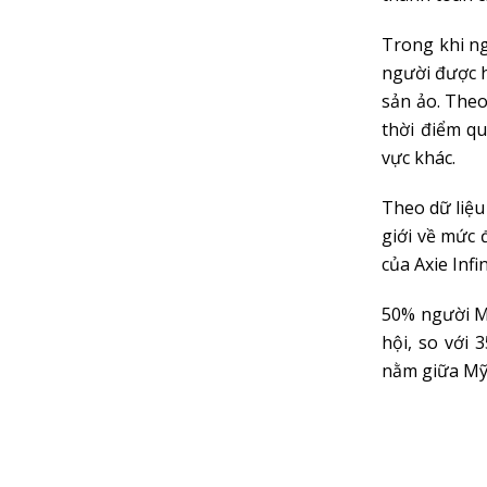
Trong khi ng
người được h
sản ảo. The
thời điểm q
vực khác.
Theo dữ liệu
giới về mức 
của Axie Infi
50% người Mỹ
hội, so với
nằm giữa Mỹ 