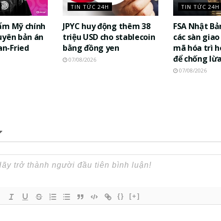
TIN TỨC 24H
TIN TỨC 24H
ẩm Mỹ chính
JPYC huy động thêm 38
FSA Nhật Bả
uyên bản án
triệu USD cho stablecoin
các sàn giao 
n-Fried
bằng đồng yen
mã hóa trì h
để chống lừ
07/08/2026
07/08/2026
{}
[+]