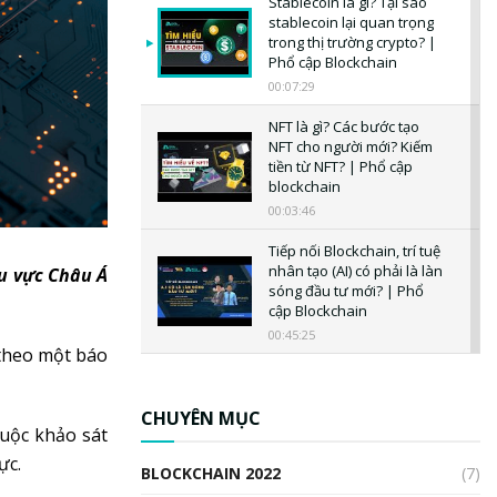
Stablecoin là gì? Tại sao
stablecoin lại quan trọng
trong thị trường crypto? |
Phổ cập Blockchain
00:07:29
NFT là gì? Các bước tạo
NFT cho người mới? Kiếm
tiền từ NFT? | Phổ cập
blockchain
00:03:46
Tiếp nối Blockchain, trí tuệ
nhân tạo (AI) có phải là làn
hu vực Châu Á
sóng đầu tư mới? | Phổ
cập Blockchain
00:45:25
 theo một báo
CBDC là gì? Tổng quan về
CBDC? Tại sao ngân hàng
trung ương lại quan trọng?
CHUYÊN MỤC
cuộc khảo sát
| Phổ cập Blockchain
00:04:38
ực.
BLOCKCHAIN 2022
(7)