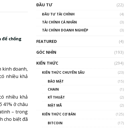
Triển vọng nào cho
ĐẦU TƯ
(22)
Bitcoin. Thị trường liệu có
uptrend trong năm 2023? |
ĐẦU TƯ TÀI CHÍNH
(4)
Phổ cập Blockchain
TÀI CHÍNH CÁ NHÂN
(3)
00:02:14
TÀI CHÍNH DOANH NGHIỆP
(3)
Nhìn lại năm 2022: Những
sự kiện ảnh hưởng đến hệ
n để chống
FEATURED
(4)
sinh thái tiền mã hoá |
Phổ cập Blockchain
GÓC NHÌN
(193)
00:15:29
KIẾN THỨC
(294)
Nhìn lại năm 2022: Những
h kinh doanh,
nhân vật ảnh hưởng nhất
KIẾN THỨC CHUYÊN SÂU
(23)
hệ sinh thái tiền mã hoá |
có nhiều khả
Phổ cập Blockchain
BẢO MẬT
(15)
00:16:07
CHAIN
(1)
có nhiều khả
Talkshow 27: Ranh giới
KỸ THUẬT
(2)
giữa tầm ảnh hưởng và sự
số 41% ở châu
MẬT MÃ
(2)
thao túng giá | Phổ cập
tinh – trong
Blockchain
KIẾN THỨC CƠ BẢN
(125)
h cho biết đã
01:35:05
BITCOIN
(17)