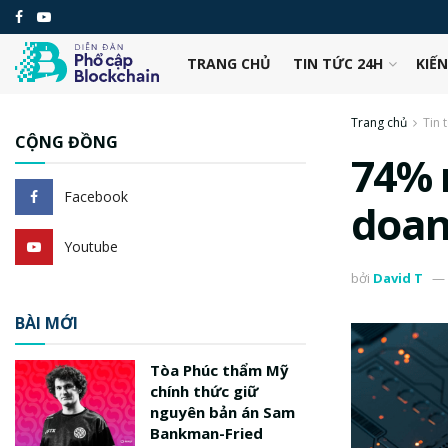
TRANG CHỦ
TIN TỨC 24H
KIẾ
Trang chủ
Tin 
CỘNG ĐỒNG
74% 
Facebook
doan
Youtube
bởi
David T
BÀI MỚI
Tòa Phúc thẩm Mỹ
chính thức giữ
nguyên bản án Sam
Bankman-Fried