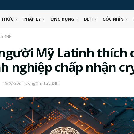
N THỨC
PHÁP LÝ
ỨNG DỤNG
DEFI
GÓC NHÌN
tức 24H
người Mỹ Latinh thích 
h nghiệp chấp nhận cr
19/07/2024
trong
Tin tức 24H