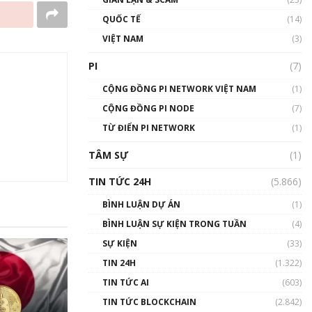
01:24:45
QUỐC TẾ
(14)
Talkshow18: Làn sóng tài
VIỆT NAM
(3)
năng Việt trở về từ Silicon
Valley - Sức bật mới cho
PI
(7)
Việt Nam
01:32:59
CỘNG ĐỒNG PI NETWORK VIỆT NAM
(1)
CỘNG ĐỒNG PI NODE
(7)
Talkshow17: Mùa đông
TỪ ĐIỂN PI NETWORK
Crypto – Chiếc khăn gió ấm
(1)
01:40:40
TÂM SỰ
(1)
Talkshow 16: Làn sóng số
TIN TỨC 24H
(5.866)
tại Việt Nam và thế giới
01:49:30
BÌNH LUẬN DỰ ÁN
(1)
BÌNH LUẬN SỰ KIỆN TRONG TUẦN
(4)
Talkshow 14: MemeCoin –
Trò đùa tỷ đô
SỰ KIỆN
(33)
#phocapblockchain #PCB
TIN 24H
(1.322)
#meme
TIN TỨC AI
(603)
01:29:26
TIN TỨC BLOCKCHAIN
(2.842)