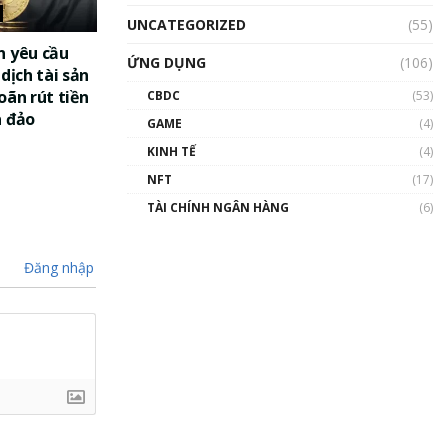
UNCATEGORIZED
(55)
n yêu cầu
ỨNG DỤNG
(106)
dịch tài sản
oãn rút tiền
CBDC
(53)
a đảo
GAME
(4)
KINH TẾ
(4)
NFT
(17)
TÀI CHÍNH NGÂN HÀNG
(6)
Đăng nhập