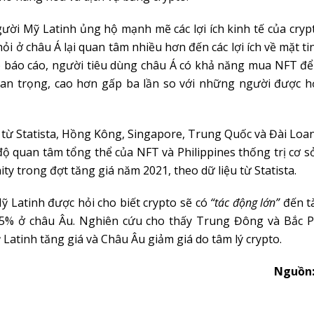
ười Mỹ Latinh ủng hộ mạnh mẽ các lợi ích kinh tế của cryp
ỏi ở châu Á lại quan tâm nhiều hơn đến các lợi ích về mặt tin
o báo cáo, người tiêu dùng châu Á có khả năng mua NFT để
uan trọng, cao hơn gấp ba lần so với những người được hỏ
 từ Statista, Hồng Kông, Singapore, Trung Quốc và Đài Loa
độ quan tâm tổng thể của NFT và Philippines thống trị cơ 
nity trong đợt tăng giá năm 2021, theo dữ liệu từ Statista.
 Latinh được hỏi cho biết crypto sẽ có
“tác động lớn”
đến tà
 35% ở châu Âu. Nghiên cứu cho thấy Trung Đông và Bắc P
Latinh tăng giá và Châu Âu giảm giá do tâm lý crypto.
Nguồn: