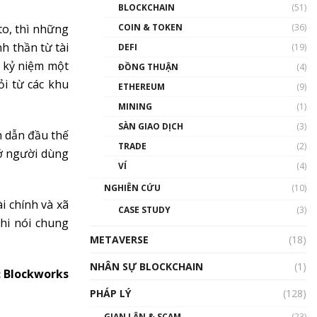
Nhân sự tương lại ngành
BLOCKCHAIN
(51)
Blockchain Việt Nam | Phổ
cập Blockchain
to, thì những
COIN & TOKEN
(36)
00:43:47
h thần từ tài
DEFI
(19)
 kỷ niệm một
ĐỒNG THUẬN
(4)
Blockchain đang được ứng
dụng ở Việt Nam như thể
i từ các khu
ETHEREUM
(9)
nào?
MINING
(1)
00:39:31
SÀN GIAO DỊCH
(3)
n dẫn đầu thế
Chìa khóa mở lối cơ hội
TRADE
(2)
trước các quĩ đầu tư | Phổ
sở người dùng
cập Blockchain
VÍ
(4)
00:35:11
NGHIÊN CỨU
(10)
Talkshow 20: Biến động
i chính và xã
CASE STUDY
(3)
giá của tài sản truyền
hi nói chung
thống & Crypto qua các
METAVERSE
cuộc chiến | Phổ cập
(18)
Blockchain
NHÂN SỰ BLOCKCHAIN
(1)
01:34:46
 Blockworks
PHÁP LÝ
(128)
Talkshow 19: GameFi Việt
Nam – Báo động đỏ
GIAN LẬN & SCAM
(23)