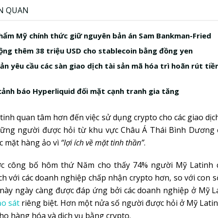
ÊN QUAN
hẩm Mỹ chính thức giữ nguyên bản án Sam Bankman-Fried
ộng thêm 38 triệu USD cho stablecoin bằng đồng yen
ản yêu cầu các sàn giao dịch tài sản mã hóa trì hoãn rút tiề
ảnh báo Hyperliquid đối mặt cạnh tranh gia tăng
inh quan tâm hơn đến việc sử dụng crypto cho các giao dịc
hững người được hỏi từ khu vực Châu Á Thái Bình Dương 
c mặt hàng ảo vì
“lợi ích về mặt tinh thần”
.
c công bố hôm thứ Năm cho thấy 74% người Mỹ Latinh 
ch với các doanh nghiệp chấp nhận crypto hơn, so với con 
 này ngày càng được đáp ứng bởi các doanh nghiệp ở Mỹ La
ảo sát
riêng biệt. Hơn một nửa số người được hỏi ở Mỹ Latin
ho hàng hóa và dịch vụ bằng crypto.