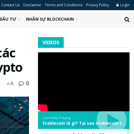
Contact Us
Disclaimer
Terms and Conditions
Privacy Policy
Login
ĐẦU TƯ
NHÂN SỰ BLOCKCHAIN
VIDEOS
các
ypto
0
A
A
Currently Playing
Stablecoin là gì? Tại sao stablecoin lại quan trọng trong thị trường crypto? | Phổ cập Blockchain