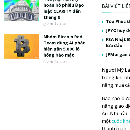
hoãn bỏ phiếu Đạo
BÀI VIẾT LI
luật CLARITY đến
tháng 9
Tòa Phúc t
2 NGÀY AGO
JPYC huy đ
Nhóm Bitcoin Red
FSA Nhật B
Team dùng AI phát
lừa đảo
hiện gần 5.000 lỗ
JPMorgan c
hổng bảo mật
2 NGÀY AGO
Người Mỹ Lat
trong khi n
năng mua cá
Báo cáo đượ
năng giao dị
Âu. Nhu cầu
một
cuộc kh
thanh toán c