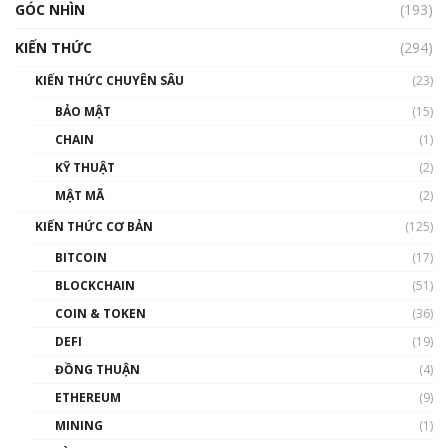
GÓC NHÌN
Nhìn lại năm 2022: Những nhân vật ảnh
(193)
hưởng nhất hệ sinh thái tiền mã hoá | Phổ
cập Blockchain
KIẾN THỨC
(294)
00:16:07
KIẾN THỨC CHUYÊN SÂU
(23)
Talkshow 27: Ranh giới giữa tầm ảnh hưởng
BẢO MẬT
(15)
và sự thao túng giá | Phổ cập Blockchain
CHAIN
(1)
01:35:05
KỸ THUẬT
(2)
Nhân sự tương lại ngành Blockchain Việt
MẬT MÃ
(2)
Nam | Phổ cập Blockchain
KIẾN THỨC CƠ BẢN
(125)
00:43:47
BITCOIN
(17)
Blockchain đang được ứng dụng ở Việt Nam
BLOCKCHAIN
(51)
như thể nào?
COIN & TOKEN
(36)
00:39:31
DEFI
(19)
Chìa khóa mở lối cơ hội trước các quĩ đầu tư |
ĐỒNG THUẬN
(4)
Phổ cập Blockchain
ETHEREUM
(9)
00:35:11
MINING
(1)
Talkshow 20: Biến động giá của tài sản truyền