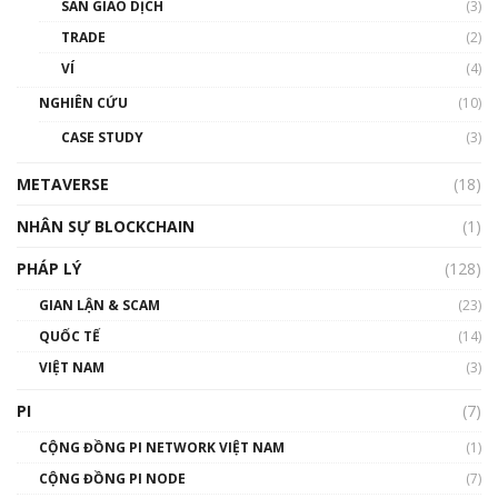
SÀN GIAO DỊCH
(3)
thống & Crypto qua các cuộc chiến | Phổ cập
Blockchain
TRADE
(2)
01:34:46
VÍ
(4)
Talkshow 19: GameFi Việt Nam – Báo động
NGHIÊN CỨU
(10)
đỏ
CASE STUDY
(3)
01:24:45
METAVERSE
(18)
Talkshow18: Làn sóng tài năng Việt trở về từ
Silicon Valley - Sức bật mới cho Việt Nam
NHÂN SỰ BLOCKCHAIN
(1)
01:32:59
PHÁP LÝ
(128)
Talkshow17: Mùa đông Crypto – Chiếc khăn
GIAN LẬN & SCAM
gió ấm
(23)
01:40:40
QUỐC TẾ
(14)
VIỆT NAM
(3)
Talkshow 16: Làn sóng số tại Việt Nam và thế
giới
PI
(7)
01:49:30
CỘNG ĐỒNG PI NETWORK VIỆT NAM
(1)
Talkshow 14: MemeCoin – Trò đùa tỷ đô
CỘNG ĐỒNG PI NODE
(7)
#phocapblockchain #PCB #meme