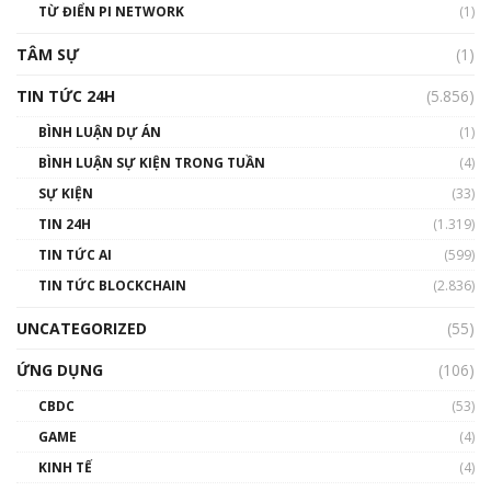
TỪ ĐIỂN PI NETWORK
(1)
01:29:26
TÂM SỰ
(1)
TIN TỨC 24H
(5.856)
BÌNH LUẬN DỰ ÁN
(1)
BÌNH LUẬN SỰ KIỆN TRONG TUẦN
(4)
SỰ KIỆN
(33)
TIN 24H
(1.319)
TIN TỨC AI
(599)
TIN TỨC BLOCKCHAIN
(2.836)
UNCATEGORIZED
(55)
ỨNG DỤNG
(106)
CBDC
(53)
GAME
(4)
KINH TẾ
(4)