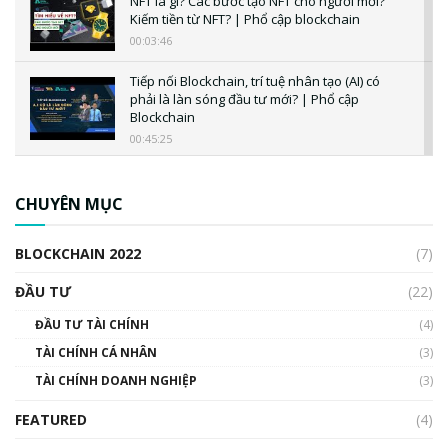
NFT là gì? Các bước tạo NFT cho người mới?
Kiếm tiền từ NFT? | Phổ cập blockchain
00:03:46
Tiếp nối Blockchain, trí tuệ nhân tạo (AI) có
phải là làn sóng đầu tư mới? | Phổ cập
Blockchain
00:45:25
CBDC là gì? Tổng quan về CBDC? Tại sao
ngân hàng trung ương lại quan trọng? | Phổ
CHUYÊN MỤC
cập Blockchain
00:04:38
BLOCKCHAIN 2022
(7)
Triển vọng nào cho Bitcoin. Thị trường liệu có
uptrend trong năm 2023? | Phổ cập
ĐẦU TƯ
(22)
Blockchain
ĐẦU TƯ TÀI CHÍNH
(4)
00:02:14
TÀI CHÍNH CÁ NHÂN
(3)
Nhìn lại năm 2022: Những sự kiện ảnh hưởng
TÀI CHÍNH DOANH NGHIỆP
đến hệ sinh thái tiền mã hoá | Phổ cập
(3)
Blockchain
FEATURED
(4)
00:15:29