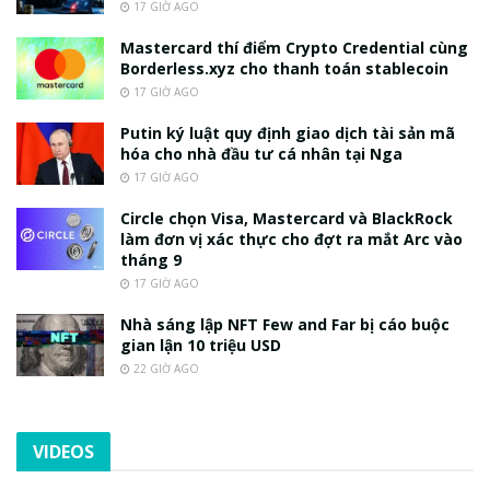
17 GIỜ AGO
Mastercard thí điểm Crypto Credential cùng
Borderless.xyz cho thanh toán stablecoin
17 GIỜ AGO
Putin ký luật quy định giao dịch tài sản mã
hóa cho nhà đầu tư cá nhân tại Nga
17 GIỜ AGO
Circle chọn Visa, Mastercard và BlackRock
làm đơn vị xác thực cho đợt ra mắt Arc vào
tháng 9
17 GIỜ AGO
Nhà sáng lập NFT Few and Far bị cáo buộc
gian lận 10 triệu USD
22 GIỜ AGO
VIDEOS