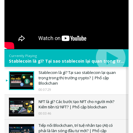
Currently Playing
Stablecoin là gì? Tại sao stablecoin lại quan trọng trong thị trường crypto? | Phổ cập Blockchain
Stablecoin là gì? Tại sao stablecoin lại quan
trọng trong thị trường crypto? | Phổ cập
Blockchain
00:07:29
NFT là gì? Các bước tạo NFT cho người mới?
Kiếm tiền từ NFT? | Phổ cập blockchain
00:03:46
Tiếp nối Blockchain, trí tuệ nhân tạo (AI) có
phải là làn sóng đầu tư mới? | Phổ cập