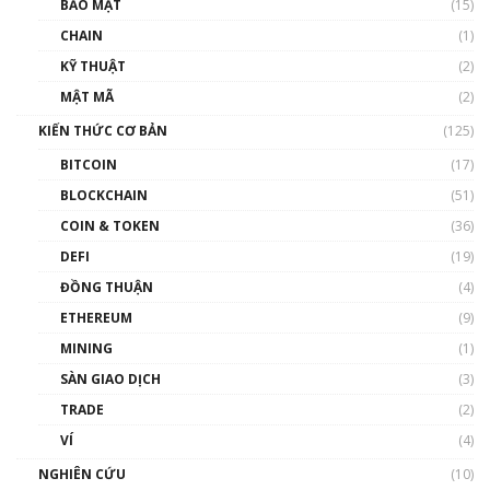
BẢO MẬT
(15)
và sự thao túng giá | Phổ cập Blockchain
CHAIN
(1)
01:35:05
KỸ THUẬT
(2)
Nhân sự tương lại ngành Blockchain Việt
MẬT MÃ
(2)
Nam | Phổ cập Blockchain
KIẾN THỨC CƠ BẢN
(125)
00:43:47
BITCOIN
(17)
Blockchain đang được ứng dụng ở Việt Nam
BLOCKCHAIN
(51)
như thể nào?
COIN & TOKEN
(36)
00:39:31
DEFI
(19)
Chìa khóa mở lối cơ hội trước các quĩ đầu tư |
ĐỒNG THUẬN
(4)
Phổ cập Blockchain
ETHEREUM
(9)
00:35:11
MINING
(1)
Talkshow 20: Biến động giá của tài sản truyền
SÀN GIAO DỊCH
(3)
thống & Crypto qua các cuộc chiến | Phổ cập
Blockchain
TRADE
(2)
01:34:46
VÍ
(4)
Talkshow 19: GameFi Việt Nam – Báo động
NGHIÊN CỨU
(10)
đỏ