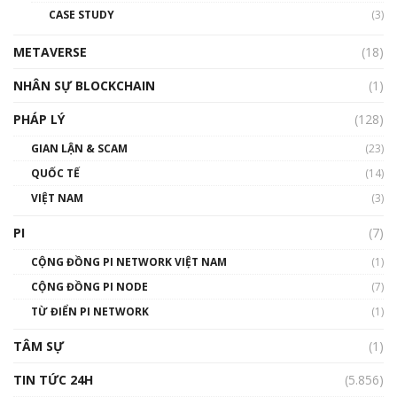
CASE STUDY
(3)
01:24:45
METAVERSE
(18)
Talkshow18: Làn sóng tài năng Việt trở về từ
Silicon Valley - Sức bật mới cho Việt Nam
NHÂN SỰ BLOCKCHAIN
(1)
01:32:59
PHÁP LÝ
(128)
Talkshow17: Mùa đông Crypto – Chiếc khăn
GIAN LẬN & SCAM
gió ấm
(23)
01:40:40
QUỐC TẾ
(14)
VIỆT NAM
(3)
Talkshow 16: Làn sóng số tại Việt Nam và thế
giới
PI
(7)
01:49:30
CỘNG ĐỒNG PI NETWORK VIỆT NAM
(1)
Talkshow 14: MemeCoin – Trò đùa tỷ đô
CỘNG ĐỒNG PI NODE
(7)
#phocapblockchain #PCB #meme
TỪ ĐIỂN PI NETWORK
(1)
01:29:26
TÂM SỰ
(1)
TIN TỨC 24H
(5.856)