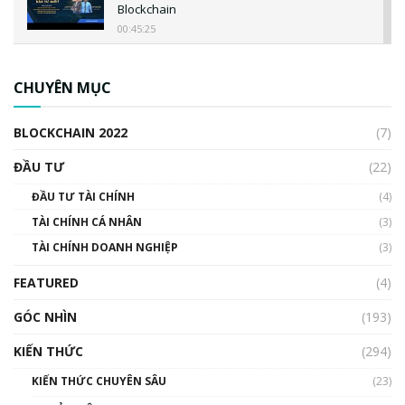
Blockchain
00:45:25
CBDC là gì? Tổng quan về CBDC? Tại sao
ngân hàng trung ương lại quan trọng? | Phổ
CHUYÊN MỤC
cập Blockchain
00:04:38
BLOCKCHAIN 2022
(7)
Triển vọng nào cho Bitcoin. Thị trường liệu có
uptrend trong năm 2023? | Phổ cập
ĐẦU TƯ
(22)
Blockchain
ĐẦU TƯ TÀI CHÍNH
(4)
00:02:14
TÀI CHÍNH CÁ NHÂN
(3)
Nhìn lại năm 2022: Những sự kiện ảnh hưởng
TÀI CHÍNH DOANH NGHIỆP
đến hệ sinh thái tiền mã hoá | Phổ cập
(3)
Blockchain
FEATURED
(4)
00:15:29
GÓC NHÌN
Nhìn lại năm 2022: Những nhân vật ảnh
(193)
hưởng nhất hệ sinh thái tiền mã hoá | Phổ
cập Blockchain
KIẾN THỨC
(294)
00:16:07
KIẾN THỨC CHUYÊN SÂU
(23)
Talkshow 27: Ranh giới giữa tầm ảnh hưởng