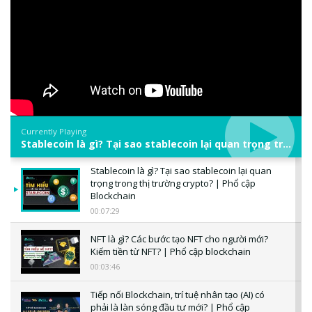
Currently Playing
Stablecoin là gì? Tại sao stablecoin lại quan trọng trong thị trường crypto? | Phổ cập Blockchain
Stablecoin là gì? Tại sao stablecoin lại quan
trọng trong thị trường crypto? | Phổ cập
Blockchain
00:07:29
NFT là gì? Các bước tạo NFT cho người mới?
Kiếm tiền từ NFT? | Phổ cập blockchain
00:03:46
Tiếp nối Blockchain, trí tuệ nhân tạo (AI) có
phải là làn sóng đầu tư mới? | Phổ cập