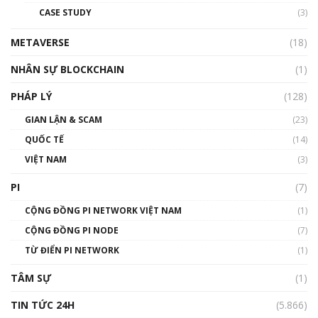
đỏ
CASE STUDY
(3)
01:24:45
METAVERSE
(18)
Talkshow18: Làn sóng tài năng Việt trở về từ
Silicon Valley - Sức bật mới cho Việt Nam
NHÂN SỰ BLOCKCHAIN
(1)
01:32:59
PHÁP LÝ
(128)
Talkshow17: Mùa đông Crypto – Chiếc khăn
GIAN LẬN & SCAM
gió ấm
(23)
01:40:40
QUỐC TẾ
(14)
VIỆT NAM
(3)
Talkshow 16: Làn sóng số tại Việt Nam và thế
giới
PI
(7)
01:49:30
CỘNG ĐỒNG PI NETWORK VIỆT NAM
(1)
Talkshow 14: MemeCoin – Trò đùa tỷ đô
CỘNG ĐỒNG PI NODE
(7)
#phocapblockchain #PCB #meme
TỪ ĐIỂN PI NETWORK
(1)
01:29:26
TÂM SỰ
(1)
TIN TỨC 24H
(5.866)