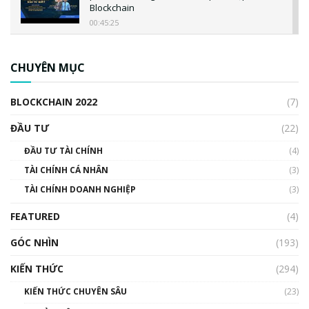
Blockchain
00:45:25
CBDC là gì? Tổng quan về CBDC? Tại sao
ngân hàng trung ương lại quan trọng? | Phổ
CHUYÊN MỤC
cập Blockchain
00:04:38
BLOCKCHAIN 2022
(7)
Triển vọng nào cho Bitcoin. Thị trường liệu có
uptrend trong năm 2023? | Phổ cập
ĐẦU TƯ
(22)
Blockchain
ĐẦU TƯ TÀI CHÍNH
(4)
00:02:14
TÀI CHÍNH CÁ NHÂN
(3)
Nhìn lại năm 2022: Những sự kiện ảnh hưởng
TÀI CHÍNH DOANH NGHIỆP
đến hệ sinh thái tiền mã hoá | Phổ cập
(3)
Blockchain
FEATURED
(4)
00:15:29
GÓC NHÌN
Nhìn lại năm 2022: Những nhân vật ảnh
(193)
hưởng nhất hệ sinh thái tiền mã hoá | Phổ
cập Blockchain
KIẾN THỨC
(294)
00:16:07
KIẾN THỨC CHUYÊN SÂU
(23)