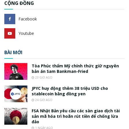
CỘNG ĐỒNG
Facebook
Youtube
BÀI MỚI
Tòa Phúc thẩm Mỹ chính thức giữ nguyên
bản án Sam Bankman-Fried
23 GIỜ AGO
JPYC huy động thêm 38 triệu USD cho
stablecoin bằng đồng yen
24 GIỜ AGO
FSA Nhật Bản yêu cầu các sàn giao dịch tài
sản mã hóa trì hoãn rút tiền để chống lừa
đảo
1 NGÀY AGO