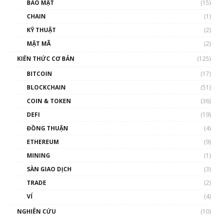
Talkshow 27: Ranh giới giữa tầm ảnh hưởng
BẢO MẬT
(15)
và sự thao túng giá | Phổ cập Blockchain
CHAIN
(1)
01:35:05
KỸ THUẬT
(2)
Nhân sự tương lại ngành Blockchain Việt
MẬT MÃ
(2)
Nam | Phổ cập Blockchain
KIẾN THỨC CƠ BẢN
(125)
00:43:47
BITCOIN
(17)
Blockchain đang được ứng dụng ở Việt Nam
BLOCKCHAIN
(51)
như thể nào?
COIN & TOKEN
(36)
00:39:31
DEFI
(19)
Chìa khóa mở lối cơ hội trước các quĩ đầu tư |
ĐỒNG THUẬN
(4)
Phổ cập Blockchain
ETHEREUM
(9)
00:35:11
MINING
(1)
Talkshow 20: Biến động giá của tài sản truyền
SÀN GIAO DỊCH
(3)
thống & Crypto qua các cuộc chiến | Phổ cập
Blockchain
TRADE
(2)
01:34:46
VÍ
(4)
Talkshow 19: GameFi Việt Nam – Báo động
NGHIÊN CỨU
(10)