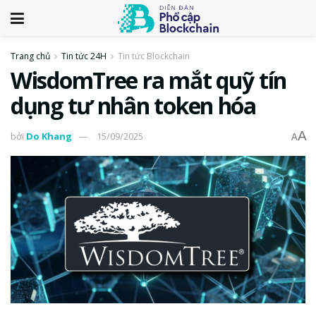
Trang chủ
Tin tức 24H
Tin tức Blockchain
WisdomTree ra mắt quỹ tín
dụng tư nhân token hóa
A
bởi
Do Khang
15/09/2025
A