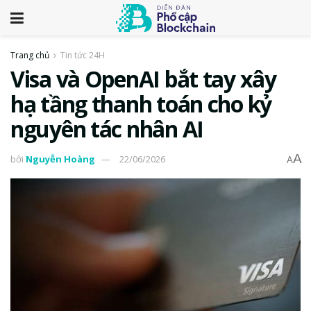
Trang chủ
Tin tức 24H
Visa và OpenAI bắt tay xây
hạ tầng thanh toán cho kỷ
nguyên tác nhân AI
A
bởi
Nguyễn Hoàng
22/06/2026
A