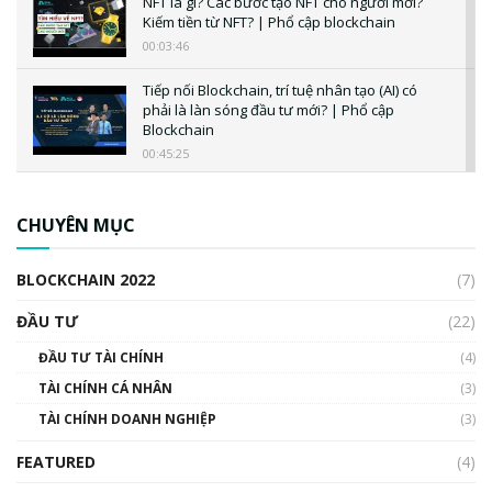
NFT là gì? Các bước tạo NFT cho người mới?
Kiếm tiền từ NFT? | Phổ cập blockchain
00:03:46
Tiếp nối Blockchain, trí tuệ nhân tạo (AI) có
phải là làn sóng đầu tư mới? | Phổ cập
Blockchain
00:45:25
CBDC là gì? Tổng quan về CBDC? Tại sao
ngân hàng trung ương lại quan trọng? | Phổ
CHUYÊN MỤC
cập Blockchain
00:04:38
BLOCKCHAIN 2022
(7)
Triển vọng nào cho Bitcoin. Thị trường liệu có
uptrend trong năm 2023? | Phổ cập
ĐẦU TƯ
(22)
Blockchain
ĐẦU TƯ TÀI CHÍNH
(4)
00:02:14
TÀI CHÍNH CÁ NHÂN
(3)
Nhìn lại năm 2022: Những sự kiện ảnh hưởng
TÀI CHÍNH DOANH NGHIỆP
đến hệ sinh thái tiền mã hoá | Phổ cập
(3)
Blockchain
FEATURED
(4)
00:15:29