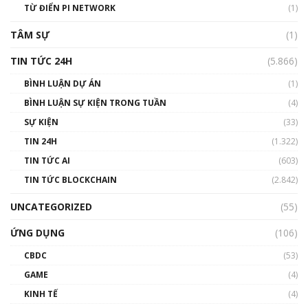
TỪ ĐIỂN PI NETWORK
(1)
01:29:26
TÂM SỰ
(1)
TIN TỨC 24H
(5.866)
BÌNH LUẬN DỰ ÁN
(1)
BÌNH LUẬN SỰ KIỆN TRONG TUẦN
(4)
SỰ KIỆN
(33)
TIN 24H
(1.322)
TIN TỨC AI
(603)
TIN TỨC BLOCKCHAIN
(2.842)
UNCATEGORIZED
(55)
ỨNG DỤNG
(106)
CBDC
(53)
GAME
(4)
KINH TẾ
(4)