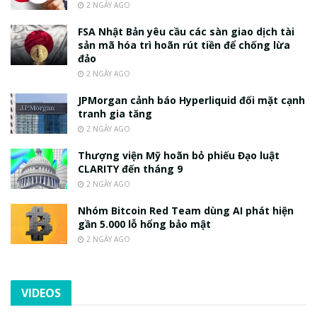
2 NGÀY AGO
FSA Nhật Bản yêu cầu các sàn giao dịch tài
sản mã hóa trì hoãn rút tiền để chống lừa
đảo
2 NGÀY AGO
JPMorgan cảnh báo Hyperliquid đối mặt cạnh
tranh gia tăng
2 NGÀY AGO
Thượng viện Mỹ hoãn bỏ phiếu Đạo luật
CLARITY đến tháng 9
2 NGÀY AGO
Nhóm Bitcoin Red Team dùng AI phát hiện
gần 5.000 lỗ hổng bảo mật
2 NGÀY AGO
VIDEOS