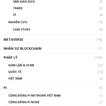
SÀN GIAO DỊCH
(3)
thống & Crypto qua các cuộc chiến | Phổ cập
Blockchain
TRADE
(2)
01:34:46
VÍ
(4)
Talkshow 19: GameFi Việt Nam – Báo động
NGHIÊN CỨU
(10)
đỏ
CASE STUDY
(3)
01:24:45
METAVERSE
(18)
Talkshow18: Làn sóng tài năng Việt trở về từ
Silicon Valley - Sức bật mới cho Việt Nam
NHÂN SỰ BLOCKCHAIN
(1)
01:32:59
PHÁP LÝ
(128)
Talkshow17: Mùa đông Crypto – Chiếc khăn
GIAN LẬN & SCAM
gió ấm
(23)
01:40:40
QUỐC TẾ
(14)
VIỆT NAM
(3)
Talkshow 16: Làn sóng số tại Việt Nam và thế
giới
PI
(7)
01:49:30
CỘNG ĐỒNG PI NETWORK VIỆT NAM
(1)
Talkshow 14: MemeCoin – Trò đùa tỷ đô
CỘNG ĐỒNG PI NODE
(7)
#phocapblockchain #PCB #meme