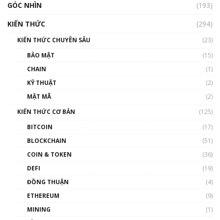
GÓC NHÌN
Nhìn lại năm 2022: Những nhân vật ảnh
(193)
hưởng nhất hệ sinh thái tiền mã hoá | Phổ
cập Blockchain
KIẾN THỨC
(294)
00:16:07
KIẾN THỨC CHUYÊN SÂU
(23)
Talkshow 27: Ranh giới giữa tầm ảnh hưởng
BẢO MẬT
(15)
và sự thao túng giá | Phổ cập Blockchain
CHAIN
(1)
01:35:05
KỸ THUẬT
(2)
Nhân sự tương lại ngành Blockchain Việt
MẬT MÃ
(2)
Nam | Phổ cập Blockchain
KIẾN THỨC CƠ BẢN
(125)
00:43:47
BITCOIN
(17)
Blockchain đang được ứng dụng ở Việt Nam
BLOCKCHAIN
(51)
như thể nào?
COIN & TOKEN
(36)
00:39:31
DEFI
(19)
Chìa khóa mở lối cơ hội trước các quĩ đầu tư |
ĐỒNG THUẬN
(4)
Phổ cập Blockchain
ETHEREUM
(9)
00:35:11
MINING
(1)
Talkshow 20: Biến động giá của tài sản truyền