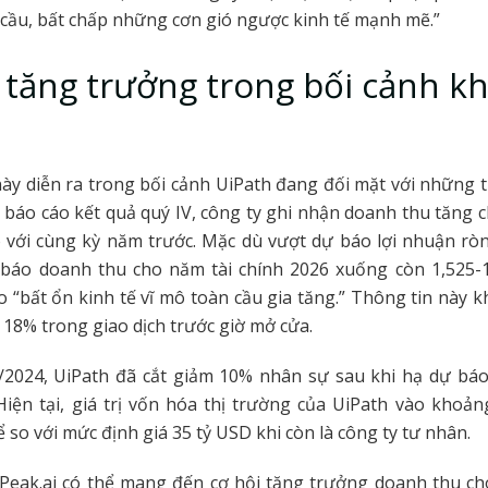
cầu, bất chấp những cơn gió ngược kinh tế mạnh mẽ.”
 tăng trưởng trong bối cảnh k
y diễn ra trong bối cảnh UiPath đang đối mặt với những t
 báo cáo kết quả quý IV, công ty ghi nhận doanh thu tăng c
 với cùng kỳ năm trước. Mặc dù vượt dự báo lợi nhuận rò
 báo doanh thu cho năm tài chính 2026 xuống còn 1,525-1
do “bất ổn kinh tế vĩ mô toàn cầu gia tăng.” Thông tin này k
 18% trong giao dịch trước giờ mở cửa.
/2024, UiPath đã cắt giảm 10% nhân sự sau khi hạ dự báo
Hiện tại, giá trị vốn hóa thị trường của UiPath vào khoản
 so với mức định giá 35 tỷ USD khi còn là công ty tư nhân.
 Peak.ai có thể mang đến cơ hội tăng trưởng doanh thu ch