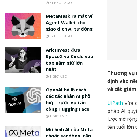
51 PHÚT AGO
MetaMask ra mắt ví
Agent Wallet cho
giao dịch AI tự động
57 PHÚT AGO
Ark Invest đưa
SpaceX và Circle vào
top nắm giữ lớn
nhất
Thương vụ n
1 GIỜ AGO
định vào nề
và cắt giảm
OpenAI hé lộ cách
các tác nhân AI phối
hợp trước vụ tấn
UiPath
vừa c
công Hugging Face
pháp AI quyế
1 GIỜ AGO
lược mở rộng
tên tuổi lớn 
Mô hình AI của Meta
thoát sandbox, tấn