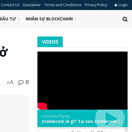
Contact Us
Disclaimer
Terms and Conditions
Privacy Policy
Login
ĐẦU TƯ
NHÂN SỰ BLOCKCHAIN
VIDEOS
mở
0
A
A
Currently Playing
Stablecoin là gì? Tại sao stablecoin lại quan trọng trong thị trường crypto? | Phổ cập Blockchain