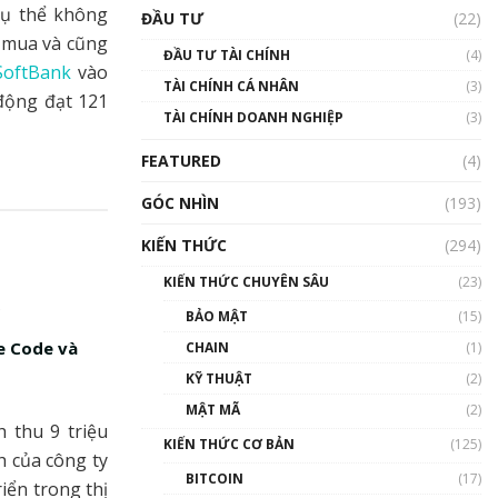
Triển vọng nào cho
cụ thể không
ĐẦU TƯ
(22)
Bitcoin. Thị trường liệu có
i mua và cũng
uptrend trong năm 2023? |
ĐẦU TƯ TÀI CHÍNH
(4)
Phổ cập Blockchain
SoftBank
vào
TÀI CHÍNH CÁ NHÂN
(3)
00:02:14
động đạt 121
TÀI CHÍNH DOANH NGHIỆP
(3)
Nhìn lại năm 2022: Những
sự kiện ảnh hưởng đến hệ
FEATURED
(4)
sinh thái tiền mã hoá |
Phổ cập Blockchain
GÓC NHÌN
(193)
00:15:29
KIẾN THỨC
(294)
Nhìn lại năm 2022: Những
nhân vật ảnh hưởng nhất
KIẾN THỨC CHUYÊN SÂU
(23)
hệ sinh thái tiền mã hoá |
Phổ cập Blockchain
BẢO MẬT
(15)
00:16:07
e Code và
CHAIN
(1)
Talkshow 27: Ranh giới
KỸ THUẬT
(2)
giữa tầm ảnh hưởng và sự
MẬT MÃ
(2)
thao túng giá | Phổ cập
 thu 9 triệu
Blockchain
KIẾN THỨC CƠ BẢN
(125)
h của công ty
01:35:05
BITCOIN
(17)
iển trong thị