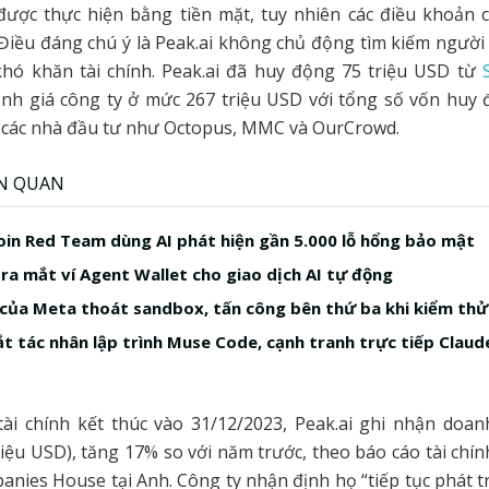
ược thực hiện bằng tiền mặt, tuy nhiên các điều khoản 
. Điều đáng chú ý là Peak.ai không chủ động tìm kiếm ngườ
hó khăn tài chính. Peak.ai đã huy động 75 triệu USD từ
ịnh giá công ty ở mức 267 triệu USD với tổng số vốn huy 
ừ các nhà đầu tư như Octopus, MMC và OurCrowd.
ÊN QUAN
in Red Team dùng AI phát hiện gần 5.000 lỗ hổng bảo mật
a mắt ví Agent Wallet cho giao dịch AI tự động
 của Meta thoát sandbox, tấn công bên thứ ba khi kiểm thử
t tác nhân lập trình Muse Code, cạnh tranh trực tiếp Claud
ài chính kết thúc vào 31/12/2023, Peak.ai ghi nhận doanh
riệu USD), tăng 17% so với năm trước, theo báo cáo tài chín
anies House tại Anh. Công ty nhận định họ “tiếp tục phát tr