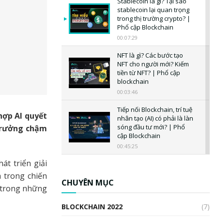
Stablecoin là gì? Tại sao
stablecoin lại quan trọng
trong thị trường crypto? |
Phổ cập Blockchain
00:07:29
NFT là gì? Các bước tạo
NFT cho người mới? Kiếm
tiền từ NFT? | Phổ cập
blockchain
00:03:46
Tiếp nối Blockchain, trí tuệ
hợp AI quyết
nhân tạo (AI) có phải là làn
sóng đầu tư mới? | Phổ
 trưởng chậm
cập Blockchain
00:45:25
át triển giải
CBDC là gì? Tổng quan về
CBDC? Tại sao ngân hàng
m trong chiến
trung ương lại quan trọng?
CHUYÊN MỤC
t trong những
| Phổ cập Blockchain
00:04:38
BLOCKCHAIN 2022
(7)