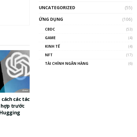
UNCATEGORIZED
(55)
ỨNG DỤNG
(106)
CBDC
(53)
GAME
(4)
KINH TẾ
(4)
NFT
(17)
TÀI CHÍNH NGÂN HÀNG
(6)
 cách các tác
 hợp trước
 Hugging