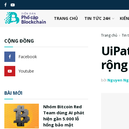
TRANG CHỦ
TIN TỨC 24H
KIẾ
Trang chủ
Tin 
CỘNG ĐỒNG
UiPa
Facebook
rộng 
Youtube
bởi
Nguyen Ng
BÀI MỚI
Nhóm Bitcoin Red
Team dùng AI phát
hiện gần 5.000 lỗ
hổng bảo mật