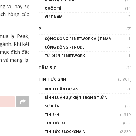
01:24:45
ơng vụ này sẽ
QUỐC TẾ
(14)
ách hàng của
Talkshow18: Làn sóng tài
VIỆT NAM
(3)
năng Việt trở về từ Silicon
Valley - Sức bật mới cho
PI
(7)
Việt Nam
mua lại Peak,
01:32:59
CỘNG ĐỒNG PI NETWORK VIỆT NAM
(1)
gành. Khi kết
CỘNG ĐỒNG PI NODE
(7)
Talkshow17: Mùa đông
 mục đích đặc
TỪ ĐIỂN PI NETWORK
Crypto – Chiếc khăn gió ấm
(1)
h và mang lại
01:40:40
TÂM SỰ
(1)
Talkshow 16: Làn sóng số
TIN TỨC 24H
(5.861)
tại Việt Nam và thế giới
01:49:30
BÌNH LUẬN DỰ ÁN
(1)
BÌNH LUẬN SỰ KIỆN TRONG TUẦN
(4)
Talkshow 14: MemeCoin –
Trò đùa tỷ đô
SỰ KIỆN
(33)
#phocapblockchain #PCB
TIN 24H
(1.319)
#meme
TIN TỨC AI
(603)
01:29:26
TIN TỨC BLOCKCHAIN
(2.839)