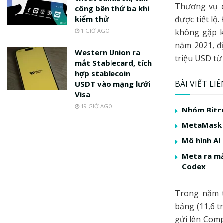
Thương vụ đ
công bên thứ ba khi
kiểm thử
được tiết lộ
1 GIỜ AGO
không gặp k
năm 2021, đ
Western Union ra
triệu USD t
mắt Stablecard, tích
hợp stablecoin
BÀI VIẾT LI
USDT vào mạng lưới
Visa
19 GIỜ AGO
Nhóm Bitco
MetaMask r
Mô hình AI
Meta ra mắ
Codex
Trong năm t
bảng (11,6 t
gửi lên Comp