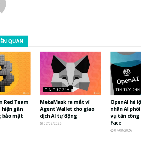
LIÊN QUAN
TIN TỨC 24H
TIN TỨC 24H
in Red Team
MetaMask ra mắt ví
OpenAI hé lộ
 hiện gần
Agent Wallet cho giao
nhân AI phối
g bảo mật
dịch AI tự động
vụ tấn công
Face
07/08/2026
07/08/2026