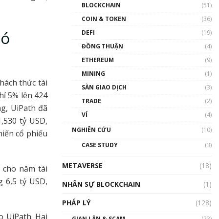
Nhân sự tương lại ngành
BLOCKCHAIN
(51)
Blockchain Việt Nam | Phổ
cập Blockchain
COIN & TOKEN
(36)
00:43:47
hó
DEFI
(19)
ĐỒNG THUẬN
(4)
Blockchain đang được ứng
dụng ở Việt Nam như thể
ETHEREUM
(9)
nào?
MINING
(1)
00:39:31
hách thức tài
SÀN GIAO DỊCH
(3)
Chìa khóa mở lối cơ hội
hỉ 5% lên 424
TRADE
(2)
trước các quĩ đầu tư | Phổ
ng, UiPath đã
cập Blockchain
VÍ
(4)
,530 tỷ USD,
00:35:11
NGHIÊN CỨU
(10)
hiến cổ phiếu
Talkshow 20: Biến động
CASE STUDY
(3)
giá của tài sản truyền
thống & Crypto qua các
METAVERSE
cuộc chiến | Phổ cập
(18)
 cho năm tài
Blockchain
g 6,5 tỷ USD,
NHÂN SỰ BLOCKCHAIN
(1)
01:34:46
PHÁP LÝ
(128)
Talkshow 19: GameFi Việt
Nam – Báo động đỏ
o UiPath. Hai
GIAN LẬN & SCAM
(23)