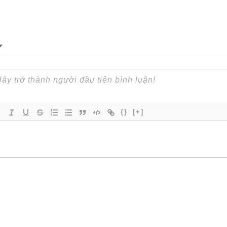
{}
[+]