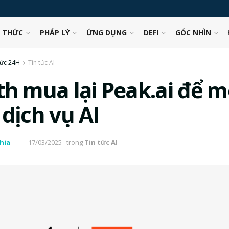
N THỨC
PHÁP LÝ
ỨNG DỤNG
DEFI
GÓC NHÌN
tức 24H
Tin tức AI
th mua lại Peak.ai để 
dịch vụ AI
hia
17/03/2025
trong
Tin tức AI