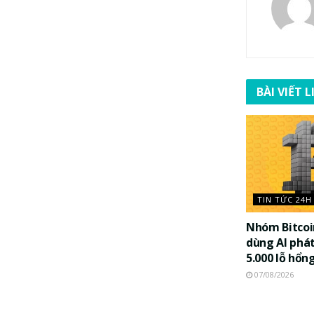
BÀI VIẾT 
TIN TỨC 24H
Nhóm Bitco
dùng AI phát
5.000 lỗ hổn
07/08/2026