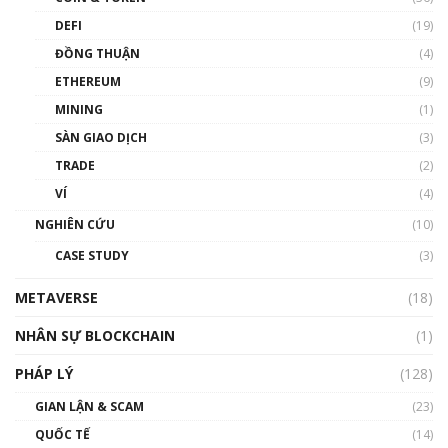
DEFI
(19)
Chìa khóa mở lối cơ hội trước các quĩ đầu tư |
ĐỒNG THUẬN
(4)
Phổ cập Blockchain
ETHEREUM
(9)
00:35:11
MINING
(1)
Talkshow 20: Biến động giá của tài sản truyền
SÀN GIAO DỊCH
(3)
thống & Crypto qua các cuộc chiến | Phổ cập
Blockchain
TRADE
(2)
01:34:46
VÍ
(4)
Talkshow 19: GameFi Việt Nam – Báo động
NGHIÊN CỨU
(10)
đỏ
CASE STUDY
(3)
01:24:45
METAVERSE
(18)
Talkshow18: Làn sóng tài năng Việt trở về từ
Silicon Valley - Sức bật mới cho Việt Nam
NHÂN SỰ BLOCKCHAIN
(1)
01:32:59
PHÁP LÝ
(128)
Talkshow17: Mùa đông Crypto – Chiếc khăn
GIAN LẬN & SCAM
gió ấm
(23)
01:40:40
QUỐC TẾ
(14)