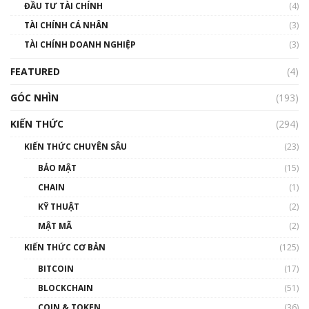
ĐẦU TƯ TÀI CHÍNH
(4)
00:02:14
TÀI CHÍNH CÁ NHÂN
(3)
Nhìn lại năm 2022: Những sự kiện ảnh hưởng
TÀI CHÍNH DOANH NGHIỆP
đến hệ sinh thái tiền mã hoá | Phổ cập
(3)
Blockchain
FEATURED
(4)
00:15:29
GÓC NHÌN
Nhìn lại năm 2022: Những nhân vật ảnh
(193)
hưởng nhất hệ sinh thái tiền mã hoá | Phổ
cập Blockchain
KIẾN THỨC
(294)
00:16:07
KIẾN THỨC CHUYÊN SÂU
(23)
Talkshow 27: Ranh giới giữa tầm ảnh hưởng
BẢO MẬT
(15)
và sự thao túng giá | Phổ cập Blockchain
CHAIN
(1)
01:35:05
KỸ THUẬT
(2)
Nhân sự tương lại ngành Blockchain Việt
MẬT MÃ
(2)
Nam | Phổ cập Blockchain
KIẾN THỨC CƠ BẢN
(125)
00:43:47
BITCOIN
(17)
Blockchain đang được ứng dụng ở Việt Nam
BLOCKCHAIN
(51)
như thể nào?
COIN & TOKEN
(36)
00:39:31