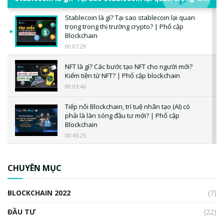
Stablecoin là gì? Tại sao stablecoin lại quan
trọng trong thị trường crypto? | Phổ cập
Blockchain
00:07:29
NFT là gì? Các bước tạo NFT cho người mới?
Kiếm tiền từ NFT? | Phổ cập blockchain
00:03:46
Tiếp nối Blockchain, trí tuệ nhân tạo (AI) có
phải là làn sóng đầu tư mới? | Phổ cập
Blockchain
00:45:25
CBDC là gì? Tổng quan về CBDC? Tại sao
ngân hàng trung ương lại quan trọng? | Phổ
CHUYÊN MỤC
cập Blockchain
00:04:38
BLOCKCHAIN 2022
(7)
Triển vọng nào cho Bitcoin. Thị trường liệu có
uptrend trong năm 2023? | Phổ cập
ĐẦU TƯ
(22)
Blockchain