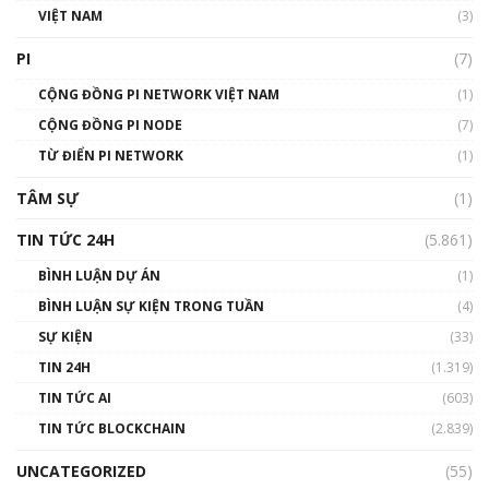
VIỆT NAM
(3)
Talkshow 16: Làn sóng số tại Việt Nam và thế
giới
PI
(7)
01:49:30
CỘNG ĐỒNG PI NETWORK VIỆT NAM
(1)
Talkshow 14: MemeCoin – Trò đùa tỷ đô
CỘNG ĐỒNG PI NODE
(7)
#phocapblockchain #PCB #meme
TỪ ĐIỂN PI NETWORK
(1)
01:29:26
TÂM SỰ
(1)
TIN TỨC 24H
(5.861)
BÌNH LUẬN DỰ ÁN
(1)
BÌNH LUẬN SỰ KIỆN TRONG TUẦN
(4)
SỰ KIỆN
(33)
TIN 24H
(1.319)
TIN TỨC AI
(603)
TIN TỨC BLOCKCHAIN
(2.839)
UNCATEGORIZED
(55)