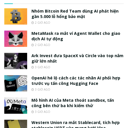
Nhóm Bitcoin Red Team dùng AI phát hiện
gần 5.000 lỗ hổng bảo mật
2 GIỜ AGO
MetaMask ra mắt ví Agent Wallet cho giao
dịch AI tự động
2 GIỜ AGO
Ark Invest đưa SpaceX và Circle vào top nắm
giữ lớn nhất
3 GIỜ AGO
OpenAI hé lộ cách các tác nhân AI phối hợp
trước vụ tấn công Hugging Face
3 GIỜ AGO
Mô hình AI của Meta thoát sandbox, tấn
công bên thứ ba khi kiểm thử
3 GIỜ AGO
Western Union ra mắt Stablecard, tích hợp
stablecoin USDT vào mạng lưới Visa