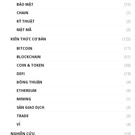
Talkshow 27: Ranh giới giữa tầm ảnh hưởng
BẢO MẬT
(15)
và sự thao túng giá | Phổ cập Blockchain
CHAIN
(1)
01:35:05
KỸ THUẬT
(2)
Nhân sự tương lại ngành Blockchain Việt
MẬT MÃ
(2)
Nam | Phổ cập Blockchain
KIẾN THỨC CƠ BẢN
(125)
00:43:47
BITCOIN
(17)
Blockchain đang được ứng dụng ở Việt Nam
BLOCKCHAIN
(51)
như thể nào?
COIN & TOKEN
(36)
00:39:31
DEFI
(19)
Chìa khóa mở lối cơ hội trước các quĩ đầu tư |
ĐỒNG THUẬN
(4)
Phổ cập Blockchain
ETHEREUM
(9)
00:35:11
MINING
(1)
Talkshow 20: Biến động giá của tài sản truyền
SÀN GIAO DỊCH
(3)
thống & Crypto qua các cuộc chiến | Phổ cập
Blockchain
TRADE
(2)
01:34:46
VÍ
(4)
Talkshow 19: GameFi Việt Nam – Báo động
NGHIÊN CỨU
(10)