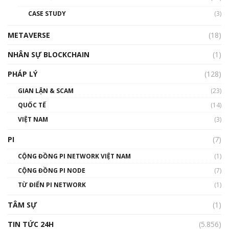
đỏ
CASE STUDY
(3)
01:24:45
METAVERSE
(18)
Talkshow18: Làn sóng tài năng Việt trở về từ
Silicon Valley - Sức bật mới cho Việt Nam
NHÂN SỰ BLOCKCHAIN
(1)
01:32:59
PHÁP LÝ
(128)
Talkshow17: Mùa đông Crypto – Chiếc khăn
GIAN LẬN & SCAM
gió ấm
(23)
01:40:40
QUỐC TẾ
(14)
VIỆT NAM
(3)
Talkshow 16: Làn sóng số tại Việt Nam và thế
giới
PI
(7)
01:49:30
CỘNG ĐỒNG PI NETWORK VIỆT NAM
(1)
Talkshow 14: MemeCoin – Trò đùa tỷ đô
CỘNG ĐỒNG PI NODE
(7)
#phocapblockchain #PCB #meme
TỪ ĐIỂN PI NETWORK
(1)
01:29:26
TÂM SỰ
(1)
TIN TỨC 24H
(5.856)