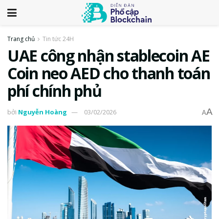
Trang chủ
Tin tức 24H
UAE công nhận stablecoin AE
Coin neo AED cho thanh toán
phí chính phủ
A
bởi
Nguyễn Hoàng
03/02/2026
A