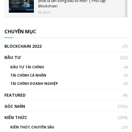
phải là làn sóng đầu tư mới? | Phổ cập
Blockchain
00:45:25
CBDC là gì? Tổng quan về CBDC? Tại sao
ngân hàng trung ương lại quan trọng? | Phổ
CHUYÊN MỤC
cập Blockchain
00:04:38
BLOCKCHAIN 2022
(7)
Triển vọng nào cho Bitcoin. Thị trường liệu có
uptrend trong năm 2023? | Phổ cập
ĐẦU TƯ
(22)
Blockchain
ĐẦU TƯ TÀI CHÍNH
(4)
00:02:14
TÀI CHÍNH CÁ NHÂN
(3)
Nhìn lại năm 2022: Những sự kiện ảnh hưởng
TÀI CHÍNH DOANH NGHIỆP
đến hệ sinh thái tiền mã hoá | Phổ cập
(3)
Blockchain
FEATURED
(4)
00:15:29
GÓC NHÌN
Nhìn lại năm 2022: Những nhân vật ảnh
(193)
hưởng nhất hệ sinh thái tiền mã hoá | Phổ
cập Blockchain
KIẾN THỨC
(294)
00:16:07
KIẾN THỨC CHUYÊN SÂU
(23)