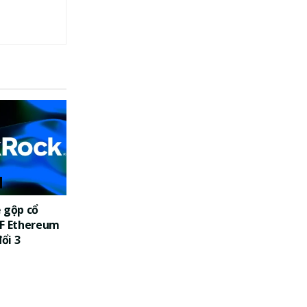
 gộp cổ
TF Ethereum
đổi 3