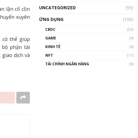
UNCATEGORIZED
(55)
an lận cổ cồn
 chuyển xuyên
ỨNG DỤNG
(106)
CBDC
(53)
GAME
(4)
 có thể giúp
 bộ phận tài
KINH TẾ
(4)
 giao dịch và
NFT
(17)
TÀI CHÍNH NGÂN HÀNG
(6)