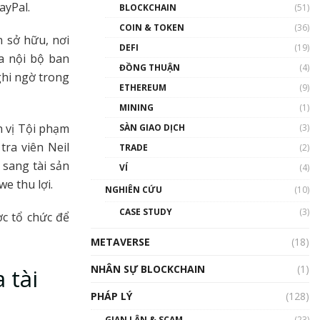
Nhân sự tương lại ngành
ayPal.
BLOCKCHAIN
(51)
Blockchain Việt Nam | Phổ
cập Blockchain
COIN & TOKEN
(36)
n sở hữu, nơi
00:43:47
DEFI
(19)
a nội bộ ban
ĐỒNG THUẬN
(4)
Blockchain đang được ứng
ghi ngờ trong
dụng ở Việt Nam như thể
ETHEREUM
(9)
nào?
MINING
(1)
00:39:31
n vị Tội phạm
SÀN GIAO DỊCH
(3)
Chìa khóa mở lối cơ hội
tra viên Neil
TRADE
(2)
trước các quĩ đầu tư | Phổ
cập Blockchain
sang tài sản
VÍ
(4)
00:35:11
we thu lợi.
NGHIÊN CỨU
(10)
Talkshow 20: Biến động
CASE STUDY
(3)
ợc tổ chức để
giá của tài sản truyền
thống & Crypto qua các
METAVERSE
cuộc chiến | Phổ cập
(18)
Blockchain
NHÂN SỰ BLOCKCHAIN
(1)
 tài
01:34:46
PHÁP LÝ
(128)
Talkshow 19: GameFi Việt
Nam – Báo động đỏ
GIAN LẬN & SCAM
(23)