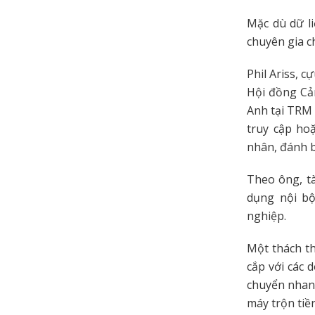
Mặc dù dữ li
chuyên gia c
Phil Ariss, 
Hội đồng Cả
Anh tại TRM 
truy cập hoặ
nhân, đánh b
Theo ông, t
dụng nội b
nghiệp.
Một thách th
cắp với các 
chuyển nhanh
máy trộn ti