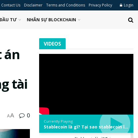
Contact Us
Disclaimer
Terms and Conditions
Privacy Policy
Login
ĐẦU TƯ
NHÂN SỰ BLOCKCHAIN
VIDEOS
t án
g tài
0
A
A
Currently Playing
Stablecoin là gì? Tại sao stablecoin lại quan trọng trong thị trường crypto? | Phổ cập Blockchain