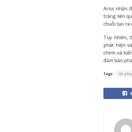
Ariss nhận đ
trắng liên q
chuỗi tạo ra
Tuy nhiên, 
phát hiện v
chính và kiể
đảm bảo phát
Tags:
tội ph