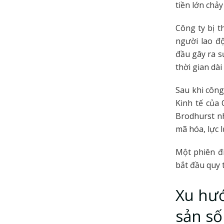
tiền lớn chả
Công ty bị t
người lao đ
đầu gây ra s
thời gian dài
Sau khi công
Kinh tế của 
Brodhurst n
mã hóa, lực 
Một phiên đi
bắt đầu quy t
Xu hướ
sản số