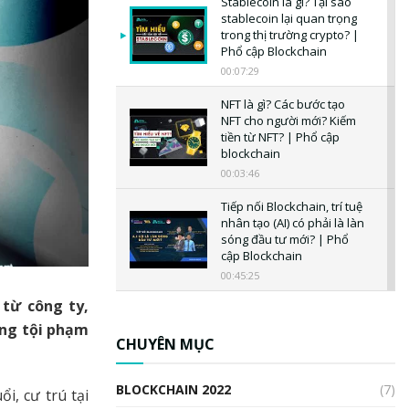
Stablecoin là gì? Tại sao
stablecoin lại quan trọng
trong thị trường crypto? |
Phổ cập Blockchain
00:07:29
NFT là gì? Các bước tạo
NFT cho người mới? Kiếm
tiền từ NFT? | Phổ cập
blockchain
00:03:46
Tiếp nối Blockchain, trí tuệ
nhân tạo (AI) có phải là làn
sóng đầu tư mới? | Phổ
cập Blockchain
00:45:25
 từ công ty,
CBDC là gì? Tổng quan về
CBDC? Tại sao ngân hàng
ăng tội phạm
trung ương lại quan trọng?
CHUYÊN MỤC
| Phổ cập Blockchain
00:04:38
BLOCKCHAIN 2022
(7)
i, cư trú tại