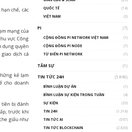
01:24:45
QUỐC TẾ
(14)
 hạn chế, các
Talkshow18: Làn sóng tài
VIỆT NAM
(3)
năng Việt trở về từ Silicon
Valley - Sức bật mới cho
PI
(7)
phạm mạng của
Việt Nam
01:32:59
CỘNG ĐỒNG PI NETWORK VIỆT NAM
(1)
Khu vực Công
ạm dụng quyền
CỘNG ĐỒNG PI NODE
(7)
Talkshow17: Mùa đông
 giao dịch cá
TỪ ĐIỂN PI NETWORK
Crypto – Chiếc khăn gió ấm
(1)
01:40:40
TÂM SỰ
(1)
Talkshow 16: Làn sóng số
những kẻ lạm
TIN TỨC 24H
(5.846)
tại Việt Nam và thế giới
ể cho doanh
01:49:30
BÌNH LUẬN DỰ ÁN
(1)
BÌNH LUẬN SỰ KIỆN TRONG TUẦN
(4)
Talkshow 14: MemeCoin –
Trò đùa tỷ đô
SỰ KIỆN
(33)
 tiền bị đánh
#phocapblockchain #PCB
ấp, trước khi
TIN 24H
(1.316)
#meme
 che giấu như
TIN TỨC AI
(597)
01:29:26
TIN TỨC BLOCKCHAIN
(2.830)