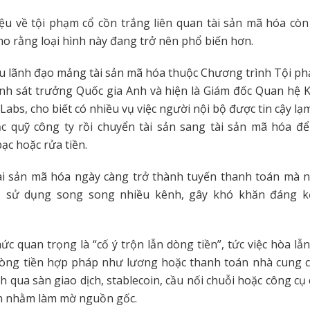
ệu về tội phạm cổ cồn trắng liên quan tài sản mã hóa còn
ho rằng loại hình này đang trở nên phổ biến hơn.
cựu lãnh đạo mảng tài sản mã hóa thuộc Chương trình Tội 
nh sát trưởng Quốc gia Anh và hiện là Giám đốc Quan hệ 
Labs, cho biết có nhiều vụ việc người nội bộ được tin cậy l
c quỹ công ty rồi chuyển tài sản sang tài sản mã hóa để
ạc hoặc rửa tiền.
ài sản mã hóa ngày càng trở thành tuyến thanh toán mà 
ộ sử dụng song song nhiều kênh, gây khó khăn đáng k
ức quan trọng là “cố ý trộn lẫn dòng tiền”, tức việc hòa lẫn
dòng tiền hợp pháp như lương hoặc thanh toán nhà cung c
 qua sàn giao dịch, stablecoin, cầu nối chuỗi hoặc công cụ
ền nhằm làm mờ nguồn gốc.