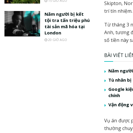
15 GIỜ AGO
Skipton, Nor
trí tín nhiệm
Năm người bị kết
tội tra tấn triệu phú
Từ tháng 3 n
tài sản mã hóa tại
Anh, tương đ
London
số tiền này 
20 GIỜ AGO
BÀI VIẾT LI
Năm người 
Tù nhân bị
Google kiệ
chính
Vận động v
Vụ án được p
thường chuy