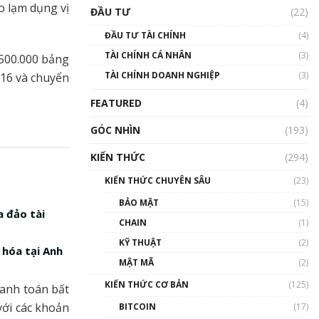
Triển vọng nào cho
o lạm dụng vị
ĐẦU TƯ
(22)
Bitcoin. Thị trường liệu có
uptrend trong năm 2023? |
ĐẦU TƯ TÀI CHÍNH
(4)
Phổ cập Blockchain
TÀI CHÍNH CÁ NHÂN
(3)
00:02:14
 500.000 bảng
TÀI CHÍNH DOANH NGHIỆP
(3)
016 và chuyển
Nhìn lại năm 2022: Những
sự kiện ảnh hưởng đến hệ
FEATURED
(4)
sinh thái tiền mã hoá |
Phổ cập Blockchain
GÓC NHÌN
(193)
00:15:29
KIẾN THỨC
(294)
Nhìn lại năm 2022: Những
nhân vật ảnh hưởng nhất
KIẾN THỨC CHUYÊN SÂU
(23)
hệ sinh thái tiền mã hoá |
Phổ cập Blockchain
BẢO MẬT
(15)
a đảo tài
00:16:07
CHAIN
(1)
Talkshow 27: Ranh giới
KỸ THUẬT
(2)
 hóa tại Anh
giữa tầm ảnh hưởng và sự
MẬT MÃ
(2)
thao túng giá | Phổ cập
Blockchain
KIẾN THỨC CƠ BẢN
(125)
hanh toán bất
01:35:05
ới các khoản
BITCOIN
(17)