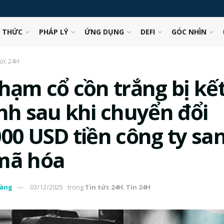
N THỨC
PHÁP LÝ
ỨNG DỤNG
DEFI
GÓC NHÌN
tức 24H
phạm cổ cồn trắng bị kế
Anh sau khi chuyển đổi
00 USD tiền công ty san
mã hóa
àng
03/12/2025
trong
Tin tức 24H
,
Tin 24H