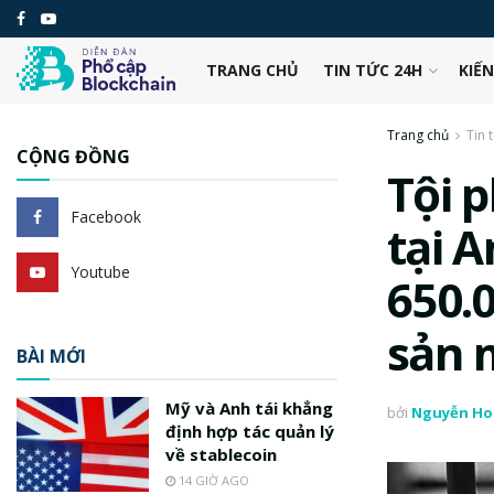
TRANG CHỦ
TIN TỨC 24H
KIẾ
Trang chủ
Tin 
CỘNG ĐỒNG
Tội 
Facebook
tại 
Youtube
650.0
sản 
BÀI MỚI
Mỹ và Anh tái khẳng
bởi
Nguyễn Ho
định hợp tác quản lý
về stablecoin
14 GIỜ AGO