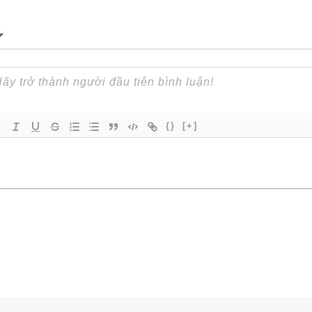
{}
[+]