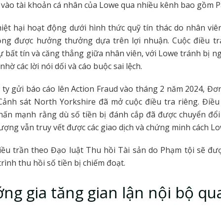
y vào tài khoản cá nhân của Lowe qua nhiều kênh bao gồm P
hiệt hại hoạt động dưới hình thức quỹ tín thác do nhân viê
ộng được hưởng thưởng dựa trên lợi nhuận. Cuộc điều tr
ự bất tín và căng thẳng giữa nhân viên, với Lowe tránh bị n
 nhờ các lời nói dối và cáo buộc sai lệch.
 ty gửi báo cáo lên Action Fraud vào tháng 2 năm 2024, Đơ
Cảnh sát North Yorkshire đã mở cuộc điều tra riêng. Điều 
hấn mạnh rằng dù số tiền bị đánh cắp đã được chuyển đổi 
lượng vẫn truy vết được các giao dịch và chứng minh cách Lo
ều trần theo Đạo luật Thu hồi Tài sản do Phạm tội sẽ đư
rình thu hồi số tiền bị chiếm đoạt.
ng gia tăng gian lận nội bộ qua