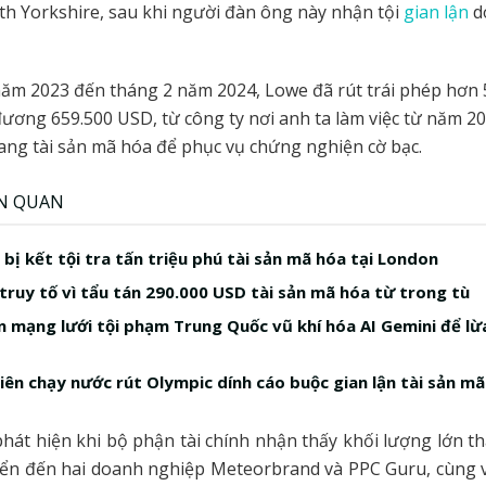
th Yorkshire, sau khi người đàn ông này nhận tội
gian lận
d
.
ăm 2023 đến tháng 2 năm 2024, Lowe đã rút trái phép hơn
ương 659.500 USD, từ công ty nơi anh ta làm việc từ năm 2
sang tài sản mã hóa để phục vụ chứng nghiện cờ bạc.
ÊN QUAN
bị kết tội tra tấn triệu phú tài sản mã hóa tại London
 truy tố vì tẩu tán 290.000 USD tài sản mã hóa từ trong tù
n mạng lưới tội phạm Trung Quốc vũ khí hóa AI Gemini để lừ
iên chạy nước rút Olympic dính cáo buộc gian lận tài sản mã
hát hiện khi bộ phận tài chính nhận thấy khối lượng lớn t
ển đến hai doanh nghiệp Meteorbrand và PPC Guru, cùng v