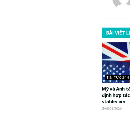
BÀI VIẾT 
TIN TỨC 24H
Mỹ và Anh t
định hợp tác
stablecoin
05/08/2026