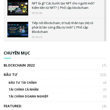
NFT là gì? Các bước tạo NFT cho người mới?
Kiếm tiền từ NFT? | Phổ cập blockchain
00:03:46
Tiếp nối Blockchain, trí tuệ nhân tạo (AI) có
phải là làn sóng đầu tư mới? | Phổ cập
Blockchain
00:45:25
CBDC là gì? Tổng quan về CBDC? Tại sao
ngân hàng trung ương lại quan trọng? | Phổ
CHUYÊN MỤC
cập Blockchain
00:04:38
BLOCKCHAIN 2022
(7)
Triển vọng nào cho Bitcoin. Thị trường liệu có
uptrend trong năm 2023? | Phổ cập
ĐẦU TƯ
(22)
Blockchain
ĐẦU TƯ TÀI CHÍNH
(4)
00:02:14
TÀI CHÍNH CÁ NHÂN
(3)
Nhìn lại năm 2022: Những sự kiện ảnh hưởng
TÀI CHÍNH DOANH NGHIỆP
đến hệ sinh thái tiền mã hoá | Phổ cập
(3)
Blockchain
FEATURED
(4)
00:15:29