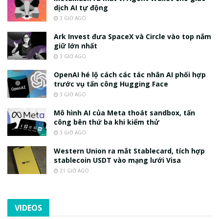
dịch AI tự động
3 GIỜ AGO
Ark Invest đưa SpaceX và Circle vào top nắm
giữ lớn nhất
3 GIỜ AGO
OpenAI hé lộ cách các tác nhân AI phối hợp
trước vụ tấn công Hugging Face
3 GIỜ AGO
Mô hình AI của Meta thoát sandbox, tấn
công bên thứ ba khi kiểm thử
3 GIỜ AGO
Western Union ra mắt Stablecard, tích hợp
stablecoin USDT vào mạng lưới Visa
21 GIỜ AGO
VIDEOS