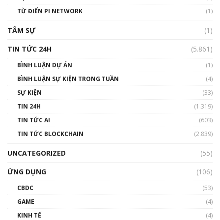
#phocapblockchain #PCB #meme
TỪ ĐIỂN PI NETWORK
(1)
01:29:26
TÂM SỰ
(1)
TIN TỨC 24H
(5.861)
BÌNH LUẬN DỰ ÁN
(1)
BÌNH LUẬN SỰ KIỆN TRONG TUẦN
(4)
SỰ KIỆN
(33)
TIN 24H
(1.319)
TIN TỨC AI
(603)
TIN TỨC BLOCKCHAIN
(2.839)
UNCATEGORIZED
(55)
ỨNG DỤNG
(106)
CBDC
(53)
GAME
(4)
KINH TẾ
(4)