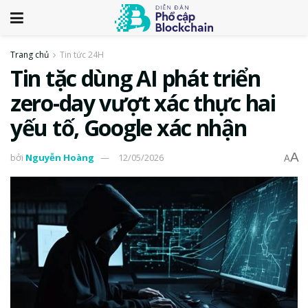
Trang chủ
Tin tức 24H
Tin tặc dùng AI phát triển
zero-day vượt xác thực hai
yếu tố, Google xác nhận
A
bởi
Nguyễn Hoàng
12/05/2026
A