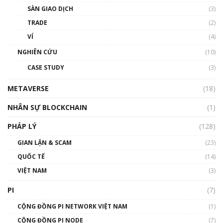
Talkshow 20: Biến động giá của tài sản truyền
SÀN GIAO DỊCH
(3)
thống & Crypto qua các cuộc chiến | Phổ cập
Blockchain
TRADE
(2)
01:34:46
VÍ
(4)
Talkshow 19: GameFi Việt Nam – Báo động
NGHIÊN CỨU
(10)
đỏ
CASE STUDY
(3)
01:24:45
METAVERSE
(18)
Talkshow18: Làn sóng tài năng Việt trở về từ
Silicon Valley - Sức bật mới cho Việt Nam
NHÂN SỰ BLOCKCHAIN
(1)
01:32:59
PHÁP LÝ
(128)
Talkshow17: Mùa đông Crypto – Chiếc khăn
GIAN LẬN & SCAM
gió ấm
(23)
01:40:40
QUỐC TẾ
(14)
VIỆT NAM
(3)
Talkshow 16: Làn sóng số tại Việt Nam và thế
giới
PI
(7)
01:49:30
CỘNG ĐỒNG PI NETWORK VIỆT NAM
(1)
Talkshow 14: MemeCoin – Trò đùa tỷ đô
CỘNG ĐỒNG PI NODE
(7)