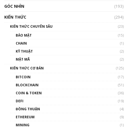
GÓC NHÌN
Nhìn lại năm 2022: Những nhân vật ảnh
(193)
hưởng nhất hệ sinh thái tiền mã hoá | Phổ
cập Blockchain
KIẾN THỨC
(294)
00:16:07
KIẾN THỨC CHUYÊN SÂU
(23)
Talkshow 27: Ranh giới giữa tầm ảnh hưởng
BẢO MẬT
(15)
và sự thao túng giá | Phổ cập Blockchain
CHAIN
(1)
01:35:05
KỸ THUẬT
(2)
Nhân sự tương lại ngành Blockchain Việt
MẬT MÃ
(2)
Nam | Phổ cập Blockchain
KIẾN THỨC CƠ BẢN
(125)
00:43:47
BITCOIN
(17)
Blockchain đang được ứng dụng ở Việt Nam
BLOCKCHAIN
(51)
như thể nào?
COIN & TOKEN
(36)
00:39:31
DEFI
(19)
Chìa khóa mở lối cơ hội trước các quĩ đầu tư |
ĐỒNG THUẬN
(4)
Phổ cập Blockchain
ETHEREUM
(9)
00:35:11
MINING
(1)