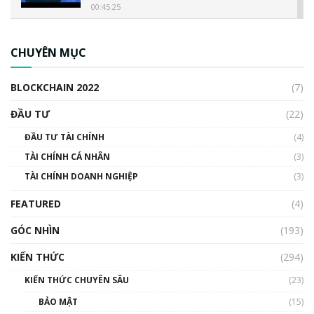
00:45:25
CBDC là gì? Tổng quan về CBDC? Tại sao
ngân hàng trung ương lại quan trọng? | Phổ
CHUYÊN MỤC
cập Blockchain
00:04:38
BLOCKCHAIN 2022
(7)
Triển vọng nào cho Bitcoin. Thị trường liệu có
uptrend trong năm 2023? | Phổ cập
ĐẦU TƯ
(22)
Blockchain
ĐẦU TƯ TÀI CHÍNH
(4)
00:02:14
TÀI CHÍNH CÁ NHÂN
(3)
Nhìn lại năm 2022: Những sự kiện ảnh hưởng
TÀI CHÍNH DOANH NGHIỆP
đến hệ sinh thái tiền mã hoá | Phổ cập
(3)
Blockchain
FEATURED
(4)
00:15:29
GÓC NHÌN
Nhìn lại năm 2022: Những nhân vật ảnh
(193)
hưởng nhất hệ sinh thái tiền mã hoá | Phổ
cập Blockchain
KIẾN THỨC
(294)
00:16:07
KIẾN THỨC CHUYÊN SÂU
(23)
Talkshow 27: Ranh giới giữa tầm ảnh hưởng
BẢO MẬT
(15)
và sự thao túng giá | Phổ cập Blockchain