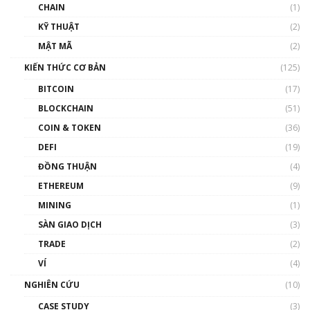
CHAIN
(1)
01:35:05
KỸ THUẬT
(2)
Nhân sự tương lại ngành Blockchain Việt
MẬT MÃ
(2)
Nam | Phổ cập Blockchain
KIẾN THỨC CƠ BẢN
(125)
00:43:47
BITCOIN
(17)
Blockchain đang được ứng dụng ở Việt Nam
BLOCKCHAIN
(51)
như thể nào?
COIN & TOKEN
(36)
00:39:31
DEFI
(19)
Chìa khóa mở lối cơ hội trước các quĩ đầu tư |
ĐỒNG THUẬN
(4)
Phổ cập Blockchain
ETHEREUM
(9)
00:35:11
MINING
(1)
Talkshow 20: Biến động giá của tài sản truyền
SÀN GIAO DỊCH
(3)
thống & Crypto qua các cuộc chiến | Phổ cập
Blockchain
TRADE
(2)
01:34:46
VÍ
(4)
Talkshow 19: GameFi Việt Nam – Báo động
NGHIÊN CỨU
(10)
đỏ
CASE STUDY
(3)
01:24:45