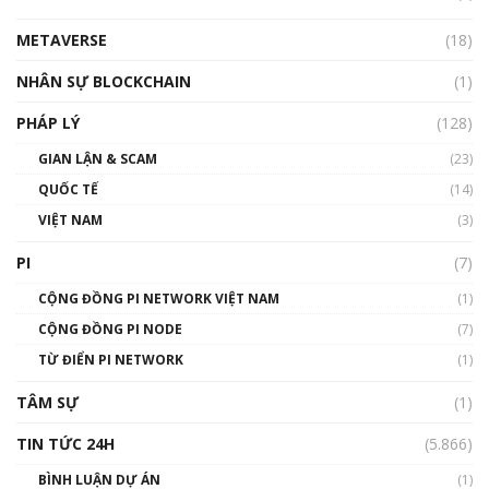
METAVERSE
(18)
Talkshow18: Làn sóng tài năng Việt trở về từ
Silicon Valley - Sức bật mới cho Việt Nam
NHÂN SỰ BLOCKCHAIN
(1)
01:32:59
PHÁP LÝ
(128)
Talkshow17: Mùa đông Crypto – Chiếc khăn
GIAN LẬN & SCAM
gió ấm
(23)
01:40:40
QUỐC TẾ
(14)
VIỆT NAM
(3)
Talkshow 16: Làn sóng số tại Việt Nam và thế
giới
PI
(7)
01:49:30
CỘNG ĐỒNG PI NETWORK VIỆT NAM
(1)
Talkshow 14: MemeCoin – Trò đùa tỷ đô
CỘNG ĐỒNG PI NODE
(7)
#phocapblockchain #PCB #meme
TỪ ĐIỂN PI NETWORK
(1)
01:29:26
TÂM SỰ
(1)
TIN TỨC 24H
(5.866)
BÌNH LUẬN DỰ ÁN
(1)