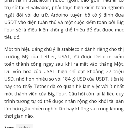
phát hành stablecoin nước ngoài, bao gồm Tether có
trụ sở tại El Salvador, phải thực hiện kiểm toán nghiêm
ngặt đối với dự trữ. Ardoino tuyên bố có ý định đưa
USDT vào diện tuân thủ và một cuộc kiểm toán bởi Big
Four sẽ là điều kiện không thể thiếu để đạt được mục
tiêu đó.
Một tín hiệu đáng chú ý là stablecoin dành riêng cho thị
trường Mỹ của Tether, USAT, đã được Deloitte kiểm
toán thành công ngay sau khi ra mắt vào tháng Một.
Dù vốn hóa của USAT hiện chỉ đạt khoảng 27 triệu
USD, nhỏ hơn nhiều so với 184 tỷ USD của USDT, tiền lệ
này cho thấy Tether đã có quan hệ làm việc với ít nhất
một thành viên của Big Four. Câu hỏi còn lại là liệu quy
trình tương tự có thể được nhân rộng cho khối tài sản
lớn hơn gấp nhiều nghìn lần hay không và trong khung
thời gian nào.
Tags:
tether