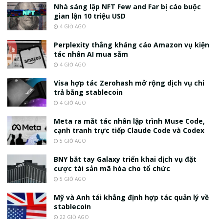
Nhà sáng lập NFT Few and Far bị cáo buộc
gian lận 10 triệu USD
4 GIỜ AGO
Perplexity thắng kháng cáo Amazon vụ kiện
tác nhân AI mua sắm
4 GIỜ AGO
Visa hợp tác Zerohash mở rộng dịch vụ chi
trả bằng stablecoin
4 GIỜ AGO
Meta ra mắt tác nhân lập trình Muse Code,
cạnh tranh trực tiếp Claude Code và Codex
5 GIỜ AGO
BNY bắt tay Galaxy triển khai dịch vụ đặt
cược tài sản mã hóa cho tổ chức
5 GIỜ AGO
Mỹ và Anh tái khẳng định hợp tác quản lý về
stablecoin
22 GIỜ AGO