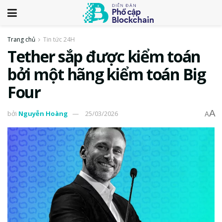
Trang chủ
Tin tức 24H
Tether sắp được kiểm toán
bởi một hãng kiểm toán Big
Four
A
bởi
Nguyễn Hoàng
25/03/2026
A