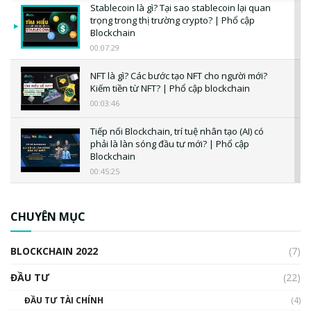
Stablecoin là gì? Tại sao stablecoin lại quan
trọng trong thị trường crypto? | Phổ cập
Blockchain
00:07:29
NFT là gì? Các bước tạo NFT cho người mới?
Kiếm tiền từ NFT? | Phổ cập blockchain
00:03:46
Tiếp nối Blockchain, trí tuệ nhân tạo (AI) có
phải là làn sóng đầu tư mới? | Phổ cập
Blockchain
00:45:25
CBDC là gì? Tổng quan về CBDC? Tại sao
ngân hàng trung ương lại quan trọng? | Phổ
CHUYÊN MỤC
cập Blockchain
00:04:38
BLOCKCHAIN 2022
(7)
Triển vọng nào cho Bitcoin. Thị trường liệu có
uptrend trong năm 2023? | Phổ cập
ĐẦU TƯ
(22)
Blockchain
ĐẦU TƯ TÀI CHÍNH
(4)
00:02:14