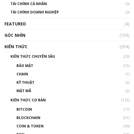
TÀI CHÍNH CÁ NHÂN
(3)
Nhìn lại năm 2022: Những sự kiện ảnh hưởng
TÀI CHÍNH DOANH NGHIỆP
đến hệ sinh thái tiền mã hoá | Phổ cập
(3)
Blockchain
FEATURED
(4)
00:15:29
GÓC NHÌN
Nhìn lại năm 2022: Những nhân vật ảnh
(193)
hưởng nhất hệ sinh thái tiền mã hoá | Phổ
cập Blockchain
KIẾN THỨC
(294)
00:16:07
KIẾN THỨC CHUYÊN SÂU
(23)
Talkshow 27: Ranh giới giữa tầm ảnh hưởng
BẢO MẬT
(15)
và sự thao túng giá | Phổ cập Blockchain
CHAIN
(1)
01:35:05
KỸ THUẬT
(2)
Nhân sự tương lại ngành Blockchain Việt
MẬT MÃ
(2)
Nam | Phổ cập Blockchain
KIẾN THỨC CƠ BẢN
(125)
00:43:47
BITCOIN
(17)
Blockchain đang được ứng dụng ở Việt Nam
BLOCKCHAIN
(51)
như thể nào?
COIN & TOKEN
(36)
00:39:31