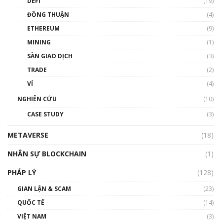
DEFI
(19)
Chìa khóa mở lối cơ hội trước các quĩ đầu tư |
ĐỒNG THUẬN
(4)
Phổ cập Blockchain
ETHEREUM
(9)
00:35:11
MINING
(1)
Talkshow 20: Biến động giá của tài sản truyền
SÀN GIAO DỊCH
(3)
thống & Crypto qua các cuộc chiến | Phổ cập
Blockchain
TRADE
(2)
01:34:46
VÍ
(4)
Talkshow 19: GameFi Việt Nam – Báo động
NGHIÊN CỨU
(10)
đỏ
CASE STUDY
(3)
01:24:45
METAVERSE
(18)
Talkshow18: Làn sóng tài năng Việt trở về từ
Silicon Valley - Sức bật mới cho Việt Nam
NHÂN SỰ BLOCKCHAIN
(1)
01:32:59
PHÁP LÝ
(128)
Talkshow17: Mùa đông Crypto – Chiếc khăn
GIAN LẬN & SCAM
gió ấm
(23)
01:40:40
QUỐC TẾ
(14)
VIỆT NAM
(3)