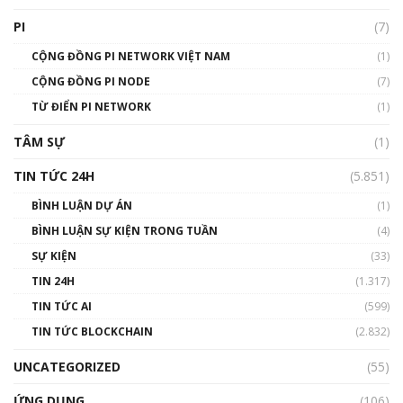
Talkshow 16: Làn sóng số tại Việt Nam và thế
giới
PI
(7)
01:49:30
CỘNG ĐỒNG PI NETWORK VIỆT NAM
(1)
Talkshow 14: MemeCoin – Trò đùa tỷ đô
CỘNG ĐỒNG PI NODE
(7)
#phocapblockchain #PCB #meme
TỪ ĐIỂN PI NETWORK
(1)
01:29:26
TÂM SỰ
(1)
TIN TỨC 24H
(5.851)
BÌNH LUẬN DỰ ÁN
(1)
BÌNH LUẬN SỰ KIỆN TRONG TUẦN
(4)
SỰ KIỆN
(33)
TIN 24H
(1.317)
TIN TỨC AI
(599)
TIN TỨC BLOCKCHAIN
(2.832)
UNCATEGORIZED
(55)
ỨNG DỤNG
(106)