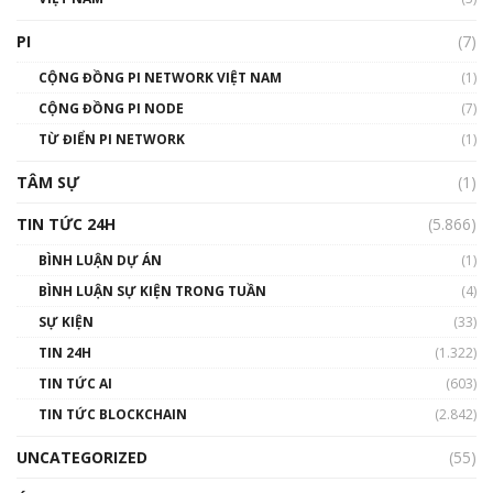
Talkshow 16: Làn sóng số tại Việt Nam và thế
giới
PI
(7)
01:49:30
CỘNG ĐỒNG PI NETWORK VIỆT NAM
(1)
Talkshow 14: MemeCoin – Trò đùa tỷ đô
CỘNG ĐỒNG PI NODE
(7)
#phocapblockchain #PCB #meme
TỪ ĐIỂN PI NETWORK
(1)
01:29:26
TÂM SỰ
(1)
TIN TỨC 24H
(5.866)
BÌNH LUẬN DỰ ÁN
(1)
BÌNH LUẬN SỰ KIỆN TRONG TUẦN
(4)
SỰ KIỆN
(33)
TIN 24H
(1.322)
TIN TỨC AI
(603)
TIN TỨC BLOCKCHAIN
(2.842)
UNCATEGORIZED
(55)