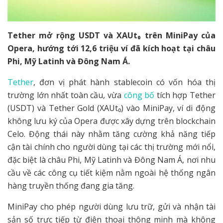
Tether mở rộng USDT và XAUt₀ trên MiniPay của
Opera, hướng tới 12,6 triệu ví đã kích hoạt tại châu
Phi, Mỹ Latinh và Đông Nam Á.
Tether
, đơn vị phát hành stablecoin có vốn hóa thị
trường lớn nhất toàn cầu, vừa
công bố
tích hợp Tether
(USDT) và Tether Gold (XAUt₀) vào MiniPay, ví di động
không lưu ký của Opera được xây dựng trên blockchain
Celo. Động thái này nhằm tăng cường khả năng tiếp
cận tài chính cho người dùng tại các thị trường mới nổi,
đặc biệt là châu Phi, Mỹ Latinh và Đông Nam Á, nơi nhu
cầu về các công cụ tiết kiệm nằm ngoài hệ thống ngân
hàng truyền thống đang gia tăng.
MiniPay cho phép người dùng lưu trữ, gửi và nhận tài
sản số trực tiếp từ điện thoại thông minh mà không