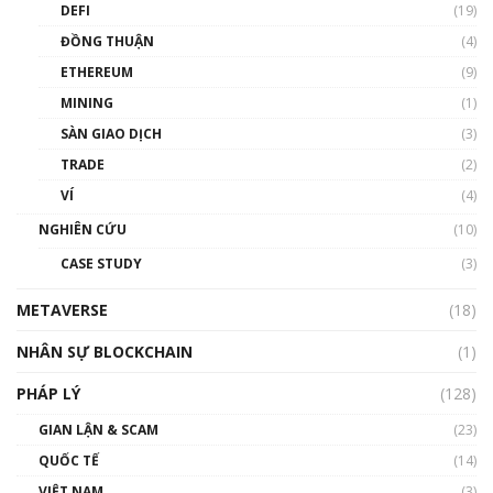
DEFI
(19)
Chìa khóa mở lối cơ hội trước các quĩ đầu tư |
ĐỒNG THUẬN
(4)
Phổ cập Blockchain
ETHEREUM
(9)
00:35:11
MINING
(1)
Talkshow 20: Biến động giá của tài sản truyền
SÀN GIAO DỊCH
(3)
thống & Crypto qua các cuộc chiến | Phổ cập
Blockchain
TRADE
(2)
01:34:46
VÍ
(4)
Talkshow 19: GameFi Việt Nam – Báo động
NGHIÊN CỨU
(10)
đỏ
CASE STUDY
(3)
01:24:45
METAVERSE
(18)
Talkshow18: Làn sóng tài năng Việt trở về từ
Silicon Valley - Sức bật mới cho Việt Nam
NHÂN SỰ BLOCKCHAIN
(1)
01:32:59
PHÁP LÝ
(128)
Talkshow17: Mùa đông Crypto – Chiếc khăn
GIAN LẬN & SCAM
gió ấm
(23)
01:40:40
QUỐC TẾ
(14)
VIỆT NAM
(3)