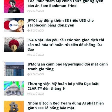
Tòa Phúc thẩm Mỹ chính thức giữ nguyên
bản án Sam Bankman-Fried
5 GIỜ AGO
JPYC huy động thêm 38 triệu USD cho
stablecoin bằng đồng yen
5 GIỜ AGO
FSA Nhật Bản yêu cầu các sàn giao dịch tài
sản mã hóa trì hoãn rút tiền để chống lừa
đảo
5 GIỜ AGO
JPMorgan cảnh báo Hyperliquid đối mặt cạnh
tranh gia tăng
5 GIỜ AGO
Thượng viện Mỹ hoãn bỏ phiếu Đạo luật
CLARITY đến tháng 9
5 GIỜ AGO
Nhóm Bitcoin Red Team dùng AI phát hiện
gần 5.000 lỗ hổng bảo mật