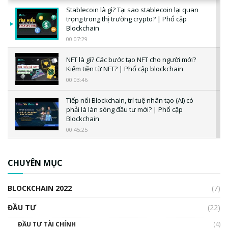
Stablecoin là gì? Tại sao stablecoin lại quan
trọng trong thị trường crypto? | Phổ cập
Blockchain
00:07:29
NFT là gì? Các bước tạo NFT cho người mới?
Kiếm tiền từ NFT? | Phổ cập blockchain
00:03:46
Tiếp nối Blockchain, trí tuệ nhân tạo (AI) có
phải là làn sóng đầu tư mới? | Phổ cập
Blockchain
00:45:25
CBDC là gì? Tổng quan về CBDC? Tại sao
ngân hàng trung ương lại quan trọng? | Phổ
CHUYÊN MỤC
cập Blockchain
00:04:38
BLOCKCHAIN 2022
(7)
Triển vọng nào cho Bitcoin. Thị trường liệu có
uptrend trong năm 2023? | Phổ cập
ĐẦU TƯ
(22)
Blockchain
ĐẦU TƯ TÀI CHÍNH
(4)
00:02:14