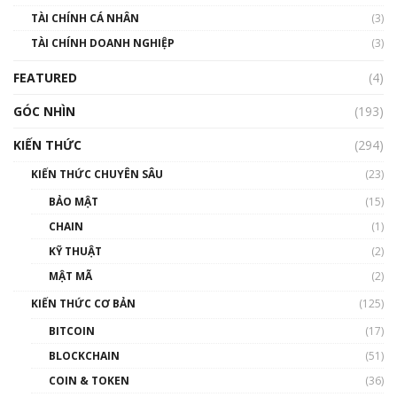
TÀI CHÍNH CÁ NHÂN
(3)
Nhìn lại năm 2022: Những sự kiện ảnh hưởng
TÀI CHÍNH DOANH NGHIỆP
đến hệ sinh thái tiền mã hoá | Phổ cập
(3)
Blockchain
FEATURED
(4)
00:15:29
GÓC NHÌN
Nhìn lại năm 2022: Những nhân vật ảnh
(193)
hưởng nhất hệ sinh thái tiền mã hoá | Phổ
cập Blockchain
KIẾN THỨC
(294)
00:16:07
KIẾN THỨC CHUYÊN SÂU
(23)
Talkshow 27: Ranh giới giữa tầm ảnh hưởng
BẢO MẬT
(15)
và sự thao túng giá | Phổ cập Blockchain
CHAIN
(1)
01:35:05
KỸ THUẬT
(2)
Nhân sự tương lại ngành Blockchain Việt
MẬT MÃ
(2)
Nam | Phổ cập Blockchain
KIẾN THỨC CƠ BẢN
(125)
00:43:47
BITCOIN
(17)
Blockchain đang được ứng dụng ở Việt Nam
BLOCKCHAIN
(51)
như thể nào?
COIN & TOKEN
(36)
00:39:31