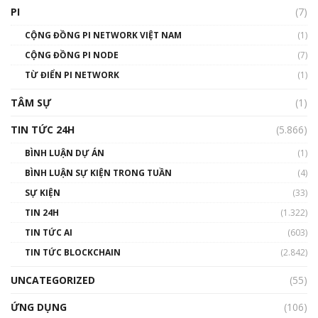
giới
PI
(7)
01:49:30
CỘNG ĐỒNG PI NETWORK VIỆT NAM
(1)
Talkshow 14: MemeCoin – Trò đùa tỷ đô
CỘNG ĐỒNG PI NODE
(7)
#phocapblockchain #PCB #meme
TỪ ĐIỂN PI NETWORK
(1)
01:29:26
TÂM SỰ
(1)
TIN TỨC 24H
(5.866)
BÌNH LUẬN DỰ ÁN
(1)
BÌNH LUẬN SỰ KIỆN TRONG TUẦN
(4)
SỰ KIỆN
(33)
TIN 24H
(1.322)
TIN TỨC AI
(603)
TIN TỨC BLOCKCHAIN
(2.842)
UNCATEGORIZED
(55)
ỨNG DỤNG
(106)