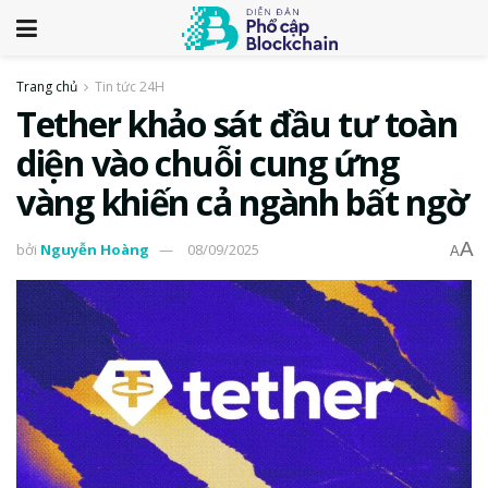
Trang chủ
Tin tức 24H
Tether khảo sát đầu tư toàn
diện vào chuỗi cung ứng
vàng khiến cả ngành bất ngờ
A
bởi
Nguyễn Hoàng
08/09/2025
A