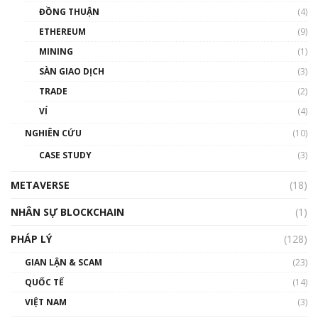
Chìa khóa mở lối cơ hội trước các quĩ đầu tư |
ĐỒNG THUẬN
(4)
Phổ cập Blockchain
ETHEREUM
(9)
00:35:11
MINING
(1)
Talkshow 20: Biến động giá của tài sản truyền
SÀN GIAO DỊCH
(3)
thống & Crypto qua các cuộc chiến | Phổ cập
Blockchain
TRADE
(2)
01:34:46
VÍ
(4)
Talkshow 19: GameFi Việt Nam – Báo động
NGHIÊN CỨU
(10)
đỏ
CASE STUDY
(3)
01:24:45
METAVERSE
(18)
Talkshow18: Làn sóng tài năng Việt trở về từ
Silicon Valley - Sức bật mới cho Việt Nam
NHÂN SỰ BLOCKCHAIN
(1)
01:32:59
PHÁP LÝ
(128)
Talkshow17: Mùa đông Crypto – Chiếc khăn
GIAN LẬN & SCAM
gió ấm
(23)
01:40:40
QUỐC TẾ
(14)
VIỆT NAM
(3)
Talkshow 16: Làn sóng số tại Việt Nam và thế