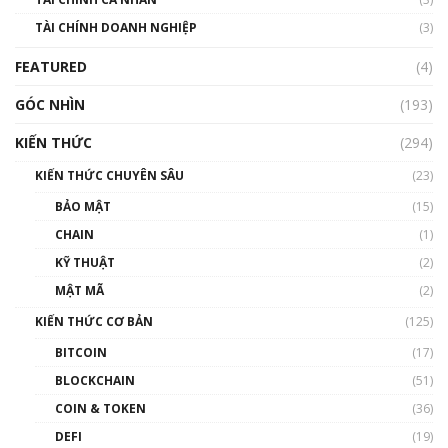
Nhìn lại năm 2022: Những sự kiện ảnh hưởng
TÀI CHÍNH DOANH NGHIỆP
đến hệ sinh thái tiền mã hoá | Phổ cập
(3)
Blockchain
FEATURED
(4)
00:15:29
GÓC NHÌN
Nhìn lại năm 2022: Những nhân vật ảnh
(193)
hưởng nhất hệ sinh thái tiền mã hoá | Phổ
cập Blockchain
KIẾN THỨC
(294)
00:16:07
KIẾN THỨC CHUYÊN SÂU
(23)
Talkshow 27: Ranh giới giữa tầm ảnh hưởng
BẢO MẬT
(15)
và sự thao túng giá | Phổ cập Blockchain
CHAIN
(1)
01:35:05
KỸ THUẬT
(2)
Nhân sự tương lại ngành Blockchain Việt
MẬT MÃ
(2)
Nam | Phổ cập Blockchain
KIẾN THỨC CƠ BẢN
(125)
00:43:47
BITCOIN
(17)
Blockchain đang được ứng dụng ở Việt Nam
BLOCKCHAIN
(51)
như thể nào?
COIN & TOKEN
(36)
00:39:31
DEFI
(19)