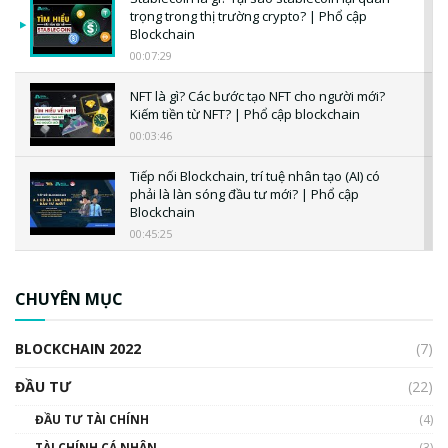
trọng trong thị trường crypto? | Phổ cập
Blockchain
00:07:29
NFT là gì? Các bước tạo NFT cho người mới?
Kiếm tiền từ NFT? | Phổ cập blockchain
00:03:46
Tiếp nối Blockchain, trí tuệ nhân tạo (AI) có
phải là làn sóng đầu tư mới? | Phổ cập
Blockchain
00:45:25
CBDC là gì? Tổng quan về CBDC? Tại sao
ngân hàng trung ương lại quan trọng? | Phổ
CHUYÊN MỤC
cập Blockchain
00:04:38
BLOCKCHAIN 2022
(7)
Triển vọng nào cho Bitcoin. Thị trường liệu có
uptrend trong năm 2023? | Phổ cập
ĐẦU TƯ
(22)
Blockchain
ĐẦU TƯ TÀI CHÍNH
(4)
00:02:14
TÀI CHÍNH CÁ NHÂN
(3)