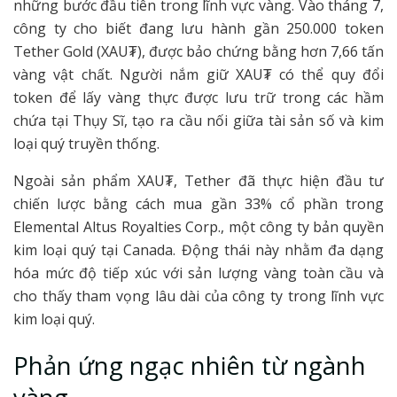
những bước đầu tiên trong lĩnh vực vàng. Vào tháng 7,
công ty cho biết đang lưu hành gần 250.000 token
Tether Gold (XAU₮), được bảo chứng bằng hơn 7,66 tấn
vàng vật chất. Người nắm giữ XAU₮ có thể quy đổi
token để lấy vàng thực được lưu trữ trong các hầm
chứa tại Thụy Sĩ, tạo ra cầu nối giữa tài sản số và kim
loại quý truyền thống.
Ngoài sản phẩm XAU₮, Tether đã thực hiện đầu tư
chiến lược bằng cách mua gần 33% cổ phần trong
Elemental Altus Royalties Corp., một công ty bản quyền
kim loại quý tại Canada. Động thái này nhằm đa dạng
hóa mức độ tiếp xúc với sản lượng vàng toàn cầu và
cho thấy tham vọng lâu dài của công ty trong lĩnh vực
kim loại quý.
Phản ứng ngạc nhiên từ ngành