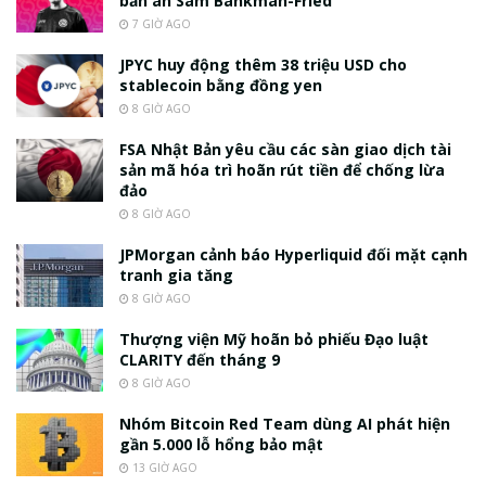
bản án Sam Bankman-Fried
7 GIỜ AGO
JPYC huy động thêm 38 triệu USD cho
stablecoin bằng đồng yen
8 GIỜ AGO
FSA Nhật Bản yêu cầu các sàn giao dịch tài
sản mã hóa trì hoãn rút tiền để chống lừa
đảo
8 GIỜ AGO
JPMorgan cảnh báo Hyperliquid đối mặt cạnh
tranh gia tăng
8 GIỜ AGO
Thượng viện Mỹ hoãn bỏ phiếu Đạo luật
CLARITY đến tháng 9
8 GIỜ AGO
Nhóm Bitcoin Red Team dùng AI phát hiện
gần 5.000 lỗ hổng bảo mật
13 GIỜ AGO