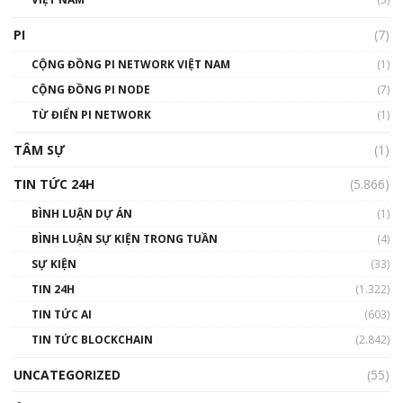
Talkshow 16: Làn sóng số tại Việt Nam và thế
giới
PI
(7)
01:49:30
CỘNG ĐỒNG PI NETWORK VIỆT NAM
(1)
Talkshow 14: MemeCoin – Trò đùa tỷ đô
CỘNG ĐỒNG PI NODE
(7)
#phocapblockchain #PCB #meme
TỪ ĐIỂN PI NETWORK
(1)
01:29:26
TÂM SỰ
(1)
TIN TỨC 24H
(5.866)
BÌNH LUẬN DỰ ÁN
(1)
BÌNH LUẬN SỰ KIỆN TRONG TUẦN
(4)
SỰ KIỆN
(33)
TIN 24H
(1.322)
TIN TỨC AI
(603)
TIN TỨC BLOCKCHAIN
(2.842)
UNCATEGORIZED
(55)