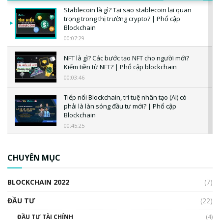
Stablecoin là gì? Tại sao stablecoin lại quan
trọng trong thị trường crypto? | Phổ cập
Blockchain
00:07:29
NFT là gì? Các bước tạo NFT cho người mới?
Kiếm tiền từ NFT? | Phổ cập blockchain
00:03:46
Tiếp nối Blockchain, trí tuệ nhân tạo (AI) có
phải là làn sóng đầu tư mới? | Phổ cập
Blockchain
00:45:25
CBDC là gì? Tổng quan về CBDC? Tại sao
ngân hàng trung ương lại quan trọng? | Phổ
CHUYÊN MỤC
cập Blockchain
00:04:38
BLOCKCHAIN 2022
(7)
Triển vọng nào cho Bitcoin. Thị trường liệu có
uptrend trong năm 2023? | Phổ cập
ĐẦU TƯ
(22)
Blockchain
ĐẦU TƯ TÀI CHÍNH
(4)
00:02:14