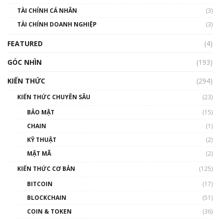
TÀI CHÍNH CÁ NHÂN
(3)
Nhìn lại năm 2022: Những sự kiện ảnh hưởng
TÀI CHÍNH DOANH NGHIỆP
đến hệ sinh thái tiền mã hoá | Phổ cập
(3)
Blockchain
FEATURED
(4)
00:15:29
GÓC NHÌN
Nhìn lại năm 2022: Những nhân vật ảnh
(193)
hưởng nhất hệ sinh thái tiền mã hoá | Phổ
cập Blockchain
KIẾN THỨC
(294)
00:16:07
KIẾN THỨC CHUYÊN SÂU
(23)
Talkshow 27: Ranh giới giữa tầm ảnh hưởng
BẢO MẬT
(15)
và sự thao túng giá | Phổ cập Blockchain
CHAIN
(1)
01:35:05
KỸ THUẬT
(2)
Nhân sự tương lại ngành Blockchain Việt
MẬT MÃ
(2)
Nam | Phổ cập Blockchain
KIẾN THỨC CƠ BẢN
(125)
00:43:47
BITCOIN
(17)
Blockchain đang được ứng dụng ở Việt Nam
BLOCKCHAIN
(51)
như thể nào?
COIN & TOKEN
(36)
00:39:31