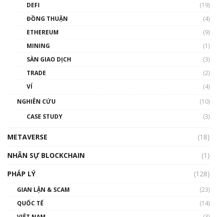
DEFI
(19)
Chìa khóa mở lối cơ hội trước các quĩ đầu tư |
ĐỒNG THUẬN
(4)
Phổ cập Blockchain
ETHEREUM
(9)
00:35:11
MINING
(1)
Talkshow 20: Biến động giá của tài sản truyền
SÀN GIAO DỊCH
(3)
thống & Crypto qua các cuộc chiến | Phổ cập
Blockchain
TRADE
(2)
01:34:46
VÍ
(4)
Talkshow 19: GameFi Việt Nam – Báo động
NGHIÊN CỨU
(10)
đỏ
CASE STUDY
(3)
01:24:45
METAVERSE
(18)
Talkshow18: Làn sóng tài năng Việt trở về từ
Silicon Valley - Sức bật mới cho Việt Nam
NHÂN SỰ BLOCKCHAIN
(1)
01:32:59
PHÁP LÝ
(128)
Talkshow17: Mùa đông Crypto – Chiếc khăn
GIAN LẬN & SCAM
gió ấm
(23)
01:40:40
QUỐC TẾ
(14)
VIỆT NAM
(3)