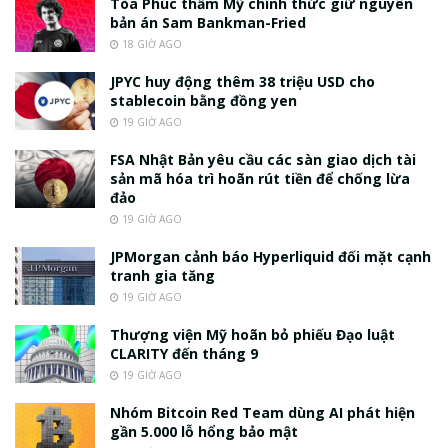
Tòa Phúc thẩm Mỹ chính thức giữ nguyên
bản án Sam Bankman-Fried
18 GIỜ AGO
JPYC huy động thêm 38 triệu USD cho
stablecoin bằng đồng yen
19 GIỜ AGO
FSA Nhật Bản yêu cầu các sàn giao dịch tài
sản mã hóa trì hoãn rút tiền để chống lừa
đảo
19 GIỜ AGO
JPMorgan cảnh báo Hyperliquid đối mặt cạnh
tranh gia tăng
19 GIỜ AGO
Thượng viện Mỹ hoãn bỏ phiếu Đạo luật
CLARITY đến tháng 9
19 GIỜ AGO
Nhóm Bitcoin Red Team dùng AI phát hiện
gần 5.000 lỗ hổng bảo mật