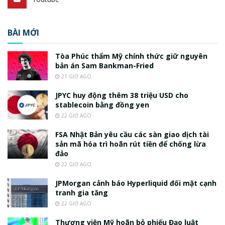
BÀI MỚI
Tòa Phúc thẩm Mỹ chính thức giữ nguyên
bản án Sam Bankman-Fried
21 GIỜ AGO
JPYC huy động thêm 38 triệu USD cho
stablecoin bằng đồng yen
22 GIỜ AGO
FSA Nhật Bản yêu cầu các sàn giao dịch tài
sản mã hóa trì hoãn rút tiền để chống lừa
đảo
22 GIỜ AGO
JPMorgan cảnh báo Hyperliquid đối mặt cạnh
tranh gia tăng
22 GIỜ AGO
Thượng viện Mỹ hoãn bỏ phiếu Đạo luật