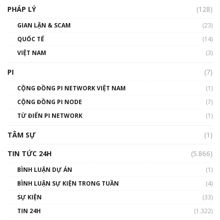
PHÁP LÝ
(128)
Talkshow17: Mùa đông Crypto – Chiếc khăn
GIAN LẬN & SCAM
gió ấm
(23)
01:40:40
QUỐC TẾ
(14)
VIỆT NAM
(3)
Talkshow 16: Làn sóng số tại Việt Nam và thế
giới
PI
(7)
01:49:30
CỘNG ĐỒNG PI NETWORK VIỆT NAM
(1)
Talkshow 14: MemeCoin – Trò đùa tỷ đô
CỘNG ĐỒNG PI NODE
(7)
#phocapblockchain #PCB #meme
TỪ ĐIỂN PI NETWORK
(1)
01:29:26
TÂM SỰ
(1)
TIN TỨC 24H
(5.866)
BÌNH LUẬN DỰ ÁN
(1)
BÌNH LUẬN SỰ KIỆN TRONG TUẦN
(4)
SỰ KIỆN
(33)
TIN 24H
(1.322)