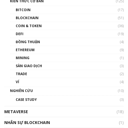
KIẾN THỨC CƠ BẢN
(125)
00:43:47
BITCOIN
(17)
Blockchain đang được ứng dụng ở Việt Nam
BLOCKCHAIN
(51)
như thể nào?
COIN & TOKEN
(36)
00:39:31
DEFI
(19)
Chìa khóa mở lối cơ hội trước các quĩ đầu tư |
ĐỒNG THUẬN
(4)
Phổ cập Blockchain
ETHEREUM
(9)
00:35:11
MINING
(1)
Talkshow 20: Biến động giá của tài sản truyền
SÀN GIAO DỊCH
(3)
thống & Crypto qua các cuộc chiến | Phổ cập
Blockchain
TRADE
(2)
01:34:46
VÍ
(4)
Talkshow 19: GameFi Việt Nam – Báo động
NGHIÊN CỨU
(10)
đỏ
CASE STUDY
(3)
01:24:45
METAVERSE
(18)
Talkshow18: Làn sóng tài năng Việt trở về từ
Silicon Valley - Sức bật mới cho Việt Nam
NHÂN SỰ BLOCKCHAIN
(1)
01:32:59