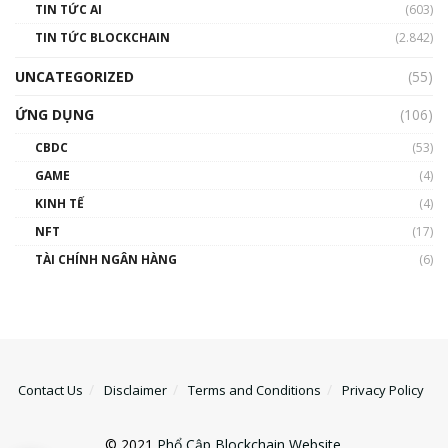
TIN TỨC AI
(603)
TIN TỨC BLOCKCHAIN
(2.842)
UNCATEGORIZED
(55)
ỨNG DỤNG
(106)
CBDC
(53)
GAME
(4)
KINH TẾ
(4)
NFT
(17)
TÀI CHÍNH NGÂN HÀNG
(6)
Contact Us
Disclaimer
Terms and Conditions
Privacy Policy
© 2021
Phổ Cập Blockchain Website
.