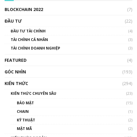
00:04:38
BLOCKCHAIN 2022
(7)
Triển vọng nào cho Bitcoin. Thị trường liệu có
uptrend trong năm 2023? | Phổ cập
ĐẦU TƯ
(22)
Blockchain
ĐẦU TƯ TÀI CHÍNH
(4)
00:02:14
TÀI CHÍNH CÁ NHÂN
(3)
Nhìn lại năm 2022: Những sự kiện ảnh hưởng
TÀI CHÍNH DOANH NGHIỆP
đến hệ sinh thái tiền mã hoá | Phổ cập
(3)
Blockchain
FEATURED
(4)
00:15:29
GÓC NHÌN
Nhìn lại năm 2022: Những nhân vật ảnh
(193)
hưởng nhất hệ sinh thái tiền mã hoá | Phổ
cập Blockchain
KIẾN THỨC
(294)
00:16:07
KIẾN THỨC CHUYÊN SÂU
(23)
Talkshow 27: Ranh giới giữa tầm ảnh hưởng
BẢO MẬT
(15)
và sự thao túng giá | Phổ cập Blockchain
CHAIN
(1)
01:35:05
KỸ THUẬT
(2)
Nhân sự tương lại ngành Blockchain Việt
MẬT MÃ
(2)
Nam | Phổ cập Blockchain