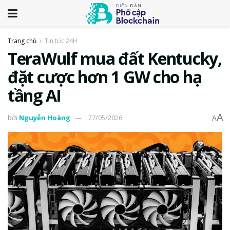
Trang chủ
Tin tức 24H
TeraWulf mua đất Kentucky,
đặt cược hơn 1 GW cho hạ
tầng AI
A
bởi
Nguyễn Hoàng
27/05/2026
A