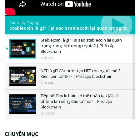
Currently Playing
Stablecoin là gì? Tại sao stablecoin lại quan trọng trong thị trường crypto? | Phổ cập Blockchain
Stablecoin là gì? Tại sao stablecoin lại quan
trọng trong thị trường crypto? | Phổ cập
Blockchain
00:07:29
NFT là gì? Các bước tạo NFT cho người mới?
Kiếm tiền từ NFT? | Phổ cập blockchain
00:03:46
Tiếp nối Blockchain, trí tuệ nhân tạo (AI) có
phải là làn sóng đầu tư mới? | Phổ cập
Blockchain
00:45:25
CBDC là gì? Tổng quan về CBDC? Tại sao
ngân hàng trung ương lại quan trọng? | Phổ
CHUYÊN MỤC
cập Blockchain