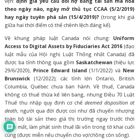
vẹn:
định giá yêu cầu đòi nợ bằng tài sản mã hoá
theo ngày nào, ngày mở thủ tục CCAA (5/2/2019)
hay ngày tuyên phá sản (15/4/2019)?
(trong khi giá
giữa hai thời điểm có thể chênh lệch đáng kể).
Về khung pháp luật Canada nói chung:
Uniform
Access to Digital Assets by Fiduciaries Act 2016
(đạo
luật mẫu của Hội nghị Luật Thống nhất Canada) đã
được ba tỉnh thông qua gồm
Saskatchewan
(hiệu lực
29/6/2020),
Prince Edward Island
(1/1/2022) và
New
Brunswick
(12/2022); các tỉnh lớn Ontario, British
Columbia, Québec chưa ban hành. Về thuế, Canada
không có thuế thừa kế liên bang, nhưng Điều 70 Luật
Thuế thu nhập quy định cơ chế
deemed disposition at
death
, người qua đời được coi như đã chuyển nhượng
toàn bộ tài sản theo giá thị trường ngay trước thời
điểm mất, làm phát sinh thuế lãi vốn trong tờ khai cuối
cùng (được miễn nếu chuyển cho vợ/chồng còn sống).