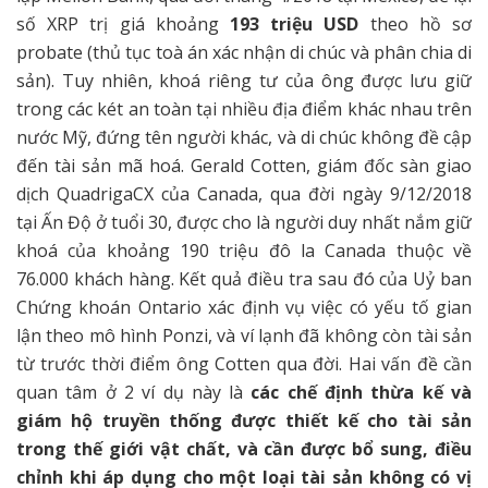
số XRP trị giá khoảng
193 triệu USD
theo hồ sơ
probate (thủ tục toà án xác nhận di chúc và phân chia di
sản). Tuy nhiên, khoá riêng tư của ông được lưu giữ
trong các két an toàn tại nhiều địa điểm khác nhau trên
nước Mỹ, đứng tên người khác, và di chúc không đề cập
đến tài sản mã hoá. Gerald Cotten, giám đốc sàn giao
dịch QuadrigaCX của Canada, qua đời ngày 9/12/2018
tại Ấn Độ ở tuổi 30, được cho là người duy nhất nắm giữ
khoá của khoảng 190 triệu đô la Canada thuộc về
76.000 khách hàng. Kết quả điều tra sau đó của Uỷ ban
Chứng khoán Ontario xác định vụ việc có yếu tố gian
lận theo mô hình Ponzi, và ví lạnh đã không còn tài sản
từ trước thời điểm ông Cotten qua đời. Hai vấn đề cần
quan tâm ở 2 ví dụ này là
các chế định thừa kế và
giám hộ truyền thống được thiết kế cho tài sản
trong thế giới vật chất, và cần được bổ sung, điều
chỉnh khi áp dụng cho một loại tài sản không có vị