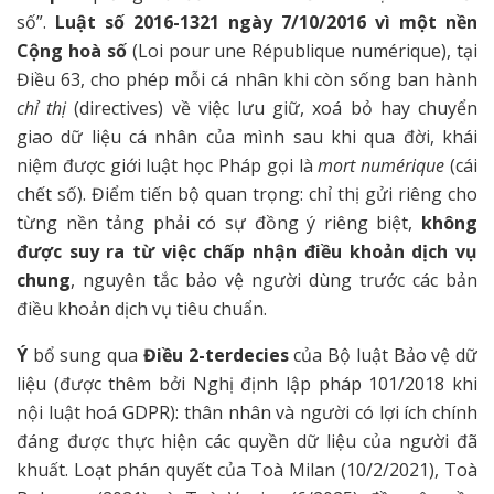
số”.
Luật số 2016-1321 ngày 7/10/2016 vì một nền
Cộng hoà số
(Loi pour une République numérique), tại
Điều 63, cho phép mỗi cá nhân khi còn sống ban hành
chỉ thị
(directives) về việc lưu giữ, xoá bỏ hay chuyển
giao dữ liệu cá nhân của mình sau khi qua đời, khái
niệm được giới luật học Pháp gọi là
mort numérique
(cái
chết số). Điểm tiến bộ quan trọng: chỉ thị gửi riêng cho
từng nền tảng phải có sự đồng ý riêng biệt,
không
được suy ra từ việc chấp nhận điều khoản dịch vụ
chung
, nguyên tắc bảo vệ người dùng trước các bản
điều khoản dịch vụ tiêu chuẩn.
Ý
bổ sung qua
Điều 2-terdecies
của Bộ luật Bảo vệ dữ
liệu (được thêm bởi Nghị định lập pháp 101/2018 khi
nội luật hoá GDPR): thân nhân và người có lợi ích chính
đáng được thực hiện các quyền dữ liệu của người đã
khuất. Loạt phán quyết của Toà Milan (10/2/2021), Toà