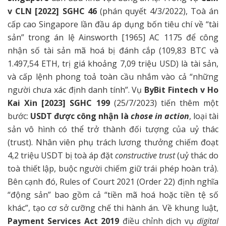
v CLN [2022] SGHC 46
(phán quyết 4/3/2022), Toà án
cấp cao Singapore lần đầu áp dụng bốn tiêu chí về “tài
sản” trong án lệ Ainsworth [1965] AC 1175 để công
nhận số tài sản mã hoá bị đánh cắp (109,83 BTC và
1.497,54 ETH, trị giá khoảng 7,09 triệu USD) là tài sản,
và cấp lệnh phong toả toàn cầu nhắm vào cả “những
người chưa xác định danh tính”. Vụ
ByBit Fintech v Ho
Kai Xin [2023] SGHC 199
(25/7/2023) tiến thêm một
bước:
USDT được công nhận là
chose in action
, loại tài
sản vô hình có thể trở thành đối tượng của uỷ thác
(trust). Nhân viên phụ trách lương thưởng chiếm đoạt
4,2 triệu USDT bị toà áp đặt
constructive trust
(uỷ thác do
toà thiết lập, buộc người chiếm giữ trái phép hoàn trả).
Bên cạnh đó, Rules of Court 2021 (Order 22) định nghĩa
“động sản” bao gồm cả “tiền mã hoá hoặc tiền tệ số
khác”, tạo cơ sở cưỡng chế thi hành án. Về khung luật,
Payment Services Act 2019
điều chỉnh dịch vụ
digital