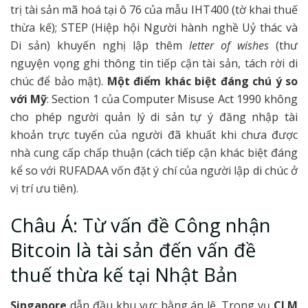
trị tài sản mã hoá tại ô 76 của mẫu IHT400 (tờ khai thuế
thừa kế); STEP (Hiệp hội Người hành nghề Uỷ thác và
Di sản) khuyến nghị lập thêm
letter of wishes
(thư
nguyện vọng ghi thông tin tiếp cận tài sản, tách rời di
chúc để bảo mật).
Một điểm khác biệt đáng chú ý so
với Mỹ
: Section 1 của Computer Misuse Act 1990 không
cho phép người quản lý di sản tự ý đăng nhập tài
khoản trực tuyến của người đã khuất khi chưa được
nhà cung cấp chấp thuận (cách tiếp cận khác biệt đáng
kể so với RUFADAA vốn đặt ý chí của người lập di chúc ở
vị trí ưu tiên).
Châu Á: Từ vấn đề Công nhận
Bitcoin là tài sản đến vấn đề
thuế thừa kế tại Nhật Bản
Singapore
dẫn đầu khu vực bằng án lệ. Trong vụ
CLM