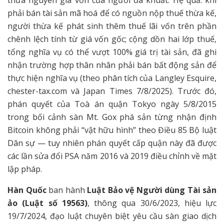
thừa nguyên giá vốn của người đã khuất. Hệ quả: khi
phải bán tài sản mã hoá để có nguồn nộp thuế thừa kế,
người thừa kế phát sinh thêm thuế lãi vốn trên phần
chênh lệch tính từ giá vốn gốc; cộng dồn hai lớp thuế,
tổng nghĩa vụ có thể vượt 100% giá trị tài sản, đã ghi
nhận trường hợp thân nhân phải bán bất động sản để
thực hiện nghĩa vụ (theo phân tích của Langley Esquire,
chester-tax.com và Japan Times 7/8/2025). Trước đó,
phán quyết của Toà án quận Tokyo ngày 5/8/2015
trong bối cảnh sàn Mt. Gox phá sản từng nhận định
Bitcoin không phải “vật hữu hình” theo Điều 85 Bộ luật
Dân sự — tuy nhiên phán quyết cấp quận này đã được
các lần sửa đổi PSA năm 2016 và 2019 điều chỉnh về mặt
lập pháp.
Hàn Quốc
ban hành
Luật Bảo vệ Người dùng Tài sản
ảo (Luật số 19563)
, thông qua 30/6/2023, hiệu lực
19/7/2024, đạo luật chuyên biệt yêu cầu sàn giao dịch