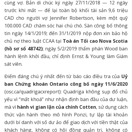
cùng vợ. Bản di chúc ký ngày 27/11/2018 — 12 ngày
trước khi mất — để lại toàn bộ khối tài sản 9,6 triệu
CAD cho người vợ Jennifer Robertson, kèm một quỹ
100.000 CAD chăm sóc hai chú chó. Sàn công bố thông
tin ngày 14/1/2019; đến 31/1/2019 nộp đơn xin bảo hộ
chủ nợ theo luật CCAA tại
Toà án Tối cao Nova Scotia
(hồ sơ số 48742)
; ngày 5/2/2019 thẩm phán Wood ban
hành lệnh khởi đầu, chỉ định Ernst & Young làm Giám
sát viên.
Điểm đáng chú ý nhất đến từ báo cáo điều tra của
Uỷ
ban Chứng khoán Ontario công bố ngày 11/6/2020
(osc.ca/quadrigacxreport): Quadriga không sụp đổ chủ
yếu vì “mất khoá” như nhận định ban đầu của dư luận,
mà vì
hành vi gian lận của chính Cotten
, sử dụng cách
thức vận hành theo mô hình Ponzi, tự lập tài khoản
dưới bí danh với số dư ảo để giao dịch với tiền thật của
khách hàng, không có hội đồng quản trị, không có