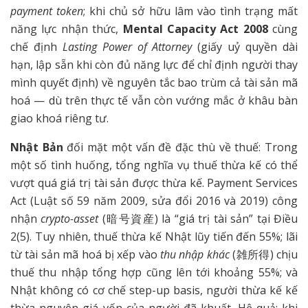
payment token
; khi chủ sở hữu lâm vào tình trạng mất
năng lực nhận thức,
Mental Capacity Act 2008
cùng
chế định
Lasting Power of Attorney
(giấy uỷ quyền dài
hạn, lập sẵn khi còn đủ năng lực để chỉ định người thay
mình quyết định) về nguyên tắc bao trùm cả tài sản mã
hoá — dù trên thực tế vẫn còn vướng mắc ở khâu bàn
giao khoá riêng tư.
Nhật Bản
đối mặt một vấn đề đặc thù về thuế: Trong
một số tình huống, tổng nghĩa vụ thuế thừa kế có thể
vượt quá giá trị tài sản được thừa kế. Payment Services
Act (Luật số 59 năm 2009, sửa đổi 2016 và 2019) công
nhận
crypto-asset
(暗号資産) là “giá trị tài sản” tại Điều
2(5). Tuy nhiên, thuế thừa kế Nhật lũy tiến đến 55%; lãi
từ tài sản mã hoá bị xếp vào
thu nhập khác
(雑所得) chịu
thuế thu nhập tổng hợp cũng lên tới khoảng 55%; và
Nhật không có cơ chế step-up basis, người thừa kế kế