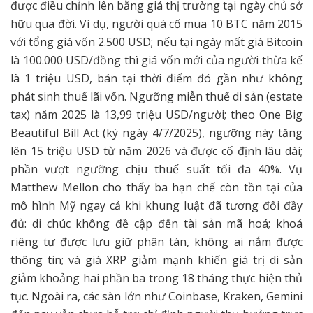
được điều chỉnh lên bằng giá thị trường tại ngày chủ sở
hữu qua đời. Ví dụ, người quá cố mua 10 BTC năm 2015
với tổng giá vốn 2.500 USD; nếu tại ngày mất giá Bitcoin
là 100.000 USD/đồng thì giá vốn mới của người thừa kế
là 1 triệu USD, bán tại thời điểm đó gần như không
phát sinh thuế lãi vốn. Ngưỡng miễn thuế di sản (estate
tax) năm 2025 là 13,99 triệu USD/người; theo One Big
Beautiful Bill Act (ký ngày 4/7/2025), ngưỡng này tăng
lên 15 triệu USD từ năm 2026 và được cố định lâu dài;
phần vượt ngưỡng chịu thuế suất tối đa 40%. Vụ
Matthew Mellon cho thấy ba hạn chế còn tồn tại của
mô hình Mỹ ngay cả khi khung luật đã tương đối đầy
đủ: di chúc không đề cập đến tài sản mã hoá; khoá
riêng tư được lưu giữ phân tán, không ai nắm được
thông tin; và giá XRP giảm mạnh khiến giá trị di sản
giảm khoảng hai phần ba trong 18 tháng thực hiện thủ
tục. Ngoài ra, các sàn lớn như Coinbase, Kraken, Gemini