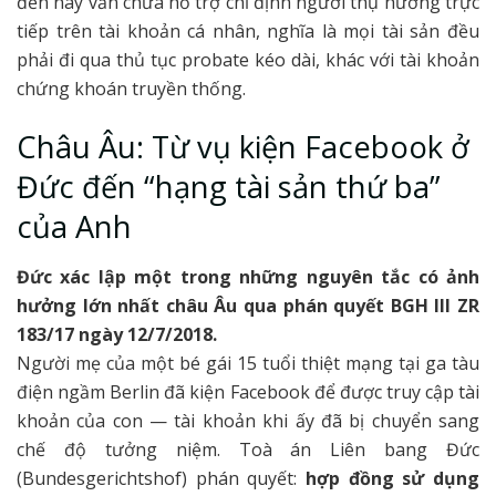
đến nay vẫn chưa hỗ trợ chỉ định người thụ hưởng trực
tiếp trên tài khoản cá nhân, nghĩa là mọi tài sản đều
phải đi qua thủ tục probate kéo dài, khác với tài khoản
chứng khoán truyền thống.
Châu Âu: Từ vụ kiện Facebook ở
Đức đến “hạng tài sản thứ ba”
của Anh
Đức xác lập một trong những nguyên tắc có ảnh
hưởng lớn nhất châu Âu qua phán quyết BGH III ZR
183/17 ngày 12/7/2018.
Người mẹ của một bé gái 15 tuổi thiệt mạng tại ga tàu
điện ngầm Berlin đã kiện Facebook để được truy cập tài
khoản của con — tài khoản khi ấy đã bị chuyển sang
chế độ tưởng niệm. Toà án Liên bang Đức
(Bundesgerichtshof) phán quyết:
hợp đồng sử dụng