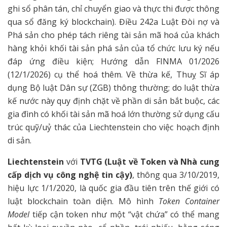
ghi sổ phân tán, chỉ chuyển giao và thực thi được thông
qua sổ đăng ký blockchain). Điều 242a Luật Đòi nợ và
Phá sản cho phép tách riêng tài sản mã hoá của khách
hàng khỏi khối tài sản phá sản của tổ chức lưu ký nếu
đáp ứng điều kiện; Hướng dẫn FINMA 01/2026
(12/1/2026) cụ thể hoá thêm. Về thừa kế, Thuỵ Sĩ áp
dụng Bộ luật Dân sự (ZGB) thông thường; do luật thừa
kế nước này quy định chặt về phần di sản bắt buộc, các
gia đình có khối tài sản mã hoá lớn thường sử dụng cấu
trúc quỹ/uỷ thác của Liechtenstein cho việc hoạch định
di sản.
Liechtenstein
với
TVTG (Luật về Token và Nhà cung
cấp dịch vụ công nghệ tin cậy)
, thông qua 3/10/2019,
hiệu lực 1/1/2020, là quốc gia đầu tiên trên thế giới có
luật blockchain toàn diện. Mô hình
Token Container
Model
tiếp cận token như một “vật chứa” có thể mang