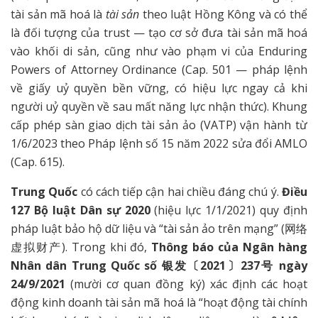
tài sản mã hoá là
tài sản
theo luật Hồng Kông và có thể
là đối tượng của trust — tạo cơ sở đưa tài sản mã hoá
vào khối di sản, cũng như vào phạm vi của Enduring
Powers of Attorney Ordinance (Cap. 501 — pháp lệnh
về giấy uỷ quyền bền vững, có hiệu lực ngay cả khi
người uỷ quyền về sau mất năng lực nhận thức). Khung
cấp phép sàn giao dịch tài sản ảo (VATP) vận hành từ
1/6/2023 theo Pháp lệnh số 15 năm 2022 sửa đổi AMLO
(Cap. 615).
Trung Quốc
có cách tiếp cận hai chiều đáng chú ý.
Điều
127 Bộ luật Dân sự 2020
(hiệu lực 1/1/2021) quy định
pháp luật bảo hộ dữ liệu và “tài sản ảo trên mạng” (网络
虚拟财产). Trong khi đó,
Thông báo của Ngân hàng
Nhân dân Trung Quốc số 银发〔2021〕237号 ngày
24/9/2021
(mười cơ quan đồng ký) xác định các hoạt
động kinh doanh tài sản mã hoá là “hoạt động tài chính