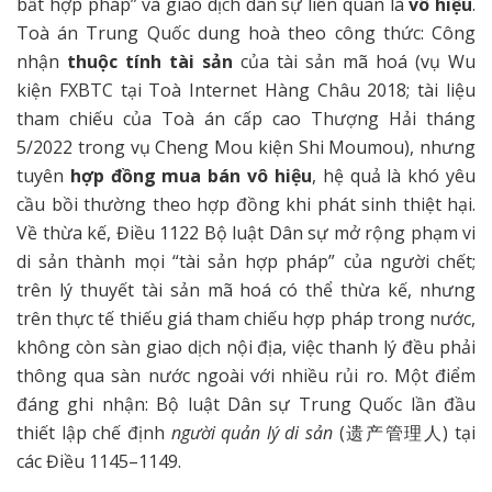
bất hợp pháp” và giao dịch dân sự liên quan là
vô hiệu
.
Toà án Trung Quốc dung hoà theo công thức: Công
nhận
thuộc tính tài sản
của tài sản mã hoá (vụ Wu
kiện FXBTC tại Toà Internet Hàng Châu 2018; tài liệu
tham chiếu của Toà án cấp cao Thượng Hải tháng
5/2022 trong vụ Cheng Mou kiện Shi Moumou), nhưng
tuyên
hợp đồng mua bán vô hiệu
, hệ quả là khó yêu
cầu bồi thường theo hợp đồng khi phát sinh thiệt hại.
Về thừa kế, Điều 1122 Bộ luật Dân sự mở rộng phạm vi
di sản thành mọi “tài sản hợp pháp” của người chết;
trên lý thuyết tài sản mã hoá có thể thừa kế, nhưng
trên thực tế thiếu giá tham chiếu hợp pháp trong nước,
không còn sàn giao dịch nội địa, việc thanh lý đều phải
thông qua sàn nước ngoài với nhiều rủi ro. Một điểm
đáng ghi nhận: Bộ luật Dân sự Trung Quốc lần đầu
thiết lập chế định
người quản lý di sản
(遗产管理人) tại
các Điều 1145–1149.