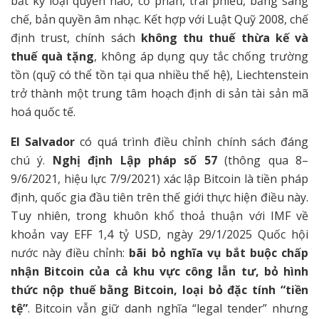
bất kỳ loại quyền nào, cổ phần, trái phiếu, bằng sáng
chế, bản quyền âm nhạc. Kết hợp với Luật Quỹ 2008, chế
định trust, chính sách
không thu thuế thừa kế và
thuế quà tặng
, không áp dụng quy tắc chống trường
tồn (quỹ có thể tồn tại qua nhiều thế hệ), Liechtenstein
trở thành một trung tâm hoạch định di sản tài sản mã
hoá quốc tế.
El Salvador
có quá trình điều chỉnh chính sách đáng
chú ý.
Nghị định Lập pháp số 57
(thông qua 8–
9/6/2021, hiệu lực 7/9/2021) xác lập Bitcoin là tiền pháp
định, quốc gia đầu tiên trên thế giới thực hiện điều này.
Tuy nhiên, trong khuôn khổ thoả thuận với IMF về
khoản vay EFF 1,4 tỷ USD, ngày 29/1/2025 Quốc hội
nước này điều chỉnh:
bãi bỏ nghĩa vụ bắt buộc chấp
nhận Bitcoin của cả khu vực công lẫn tư, bỏ hình
thức nộp thuế bằng Bitcoin, loại bỏ đặc tính “tiền
tệ”
. Bitcoin vẫn giữ danh nghĩa “legal tender” nhưng