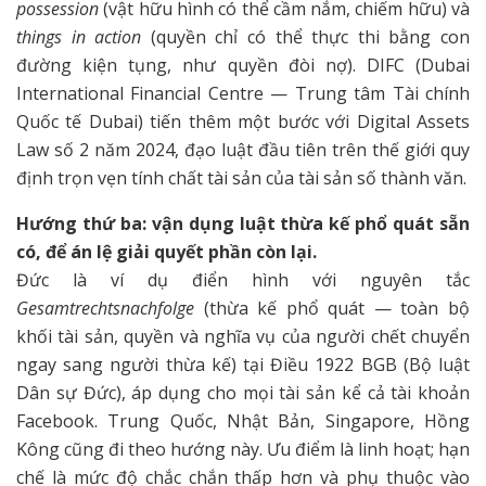
possession
(vật hữu hình có thể cầm nắm, chiếm hữu) và
things in action
(quyền chỉ có thể thực thi bằng con
đường kiện tụng, như quyền đòi nợ). DIFC (Dubai
International Financial Centre — Trung tâm Tài chính
Quốc tế Dubai) tiến thêm một bước với Digital Assets
Law số 2 năm 2024, đạo luật đầu tiên trên thế giới quy
định trọn vẹn tính chất tài sản của tài sản số thành văn.
Hướng thứ ba: vận dụng luật thừa kế phổ quát sẵn
có, để án lệ giải quyết phần còn lại.
Đức là ví dụ điển hình với nguyên tắc
Gesamtrechtsnachfolge
(thừa kế phổ quát — toàn bộ
khối tài sản, quyền và nghĩa vụ của người chết chuyển
ngay sang người thừa kế) tại Điều 1922 BGB (Bộ luật
Dân sự Đức), áp dụng cho mọi tài sản kể cả tài khoản
Facebook. Trung Quốc, Nhật Bản, Singapore, Hồng
Kông cũng đi theo hướng này. Ưu điểm là linh hoạt; hạn
chế là mức độ chắc chắn thấp hơn và phụ thuộc vào