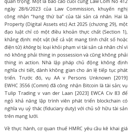
quan trọng. Một là báo cáo cuối cùng Law Com No 412
ngày 28/6/2023 của Law Commission, khuyến nghị
công nhận “hạng thứ ba” của tài sản cá nhân. Hai là
Property (Digital Assets etc) Act 2025 (chương 29), một
đạo luật chỉ có một điều khoản thực chất (Section 1),
khẳng định: một vật (kể cả vật mang tính chất số hoặc
điện tử)
không
bị loại khỏi phạm vi tài sản cá nhân chỉ vì
nó không phải thing in possession và cũng không phải
thing in action. Nhà lập pháp chủ động không định
nghĩa chi tiết, dành không gian cho án lệ tiếp tục phát
triển. Trước đó, vụ AA v Persons Unknown [2019]
EWHC 3556 (Comm) đã công nhận Bitcoin là tài sản; vụ
Tulip Trading v van der Laan [2023] EWCA Civ 83 để
ngỏ khả năng lập trình viên phát triển blockchain có
nghĩa vụ uỷ thác (fiduciary duty) với chủ sở hữu tài sản
trên mạng lưới.
Về thực hành, cơ quan thuế HMRC yêu cầu kê khai giá