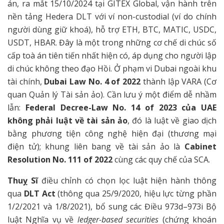
án, ra mắt 15/10/2024 tại GITEX Global, vận hành trên
nền tảng Hedera DLT với ví non-custodial (ví do chính
người dùng giữ khoá), hỗ trợ ETH, BTC, MATIC, USDC,
USDT, HBAR. Đây là một trong những cơ chế di chúc số
cấp toà án tiên tiến nhất hiện có, áp dụng cho người lập
di chúc không theo đạo Hồi. Ở phạm vi Dubai ngoài khu
tài chính,
Dubai Law No. 4 of 2022
thành lập VARA (Cơ
quan Quản lý Tài sản ảo). Cần lưu ý một điểm dễ nhầm
lẫn:
Federal Decree-Law No. 14 of 2023 của UAE
không phải luật về tài sản ảo
, đó là luật về giao dịch
bằng phương tiện công nghệ hiện đại (thương mại
điện tử); khung liên bang về tài sản ảo là
Cabinet
Resolution No. 111 of 2022
cùng các quy chế của SCA.
Thuỵ Sĩ
điều chỉnh có chọn lọc luật hiện hành thông
qua
DLT Act
(thông qua 25/9/2020, hiệu lực từng phần
1/2/2021 và 1/8/2021), bổ sung các Điều 973d–973i Bộ
luật Nghĩa vụ về
ledger-based securities
(chứng khoán