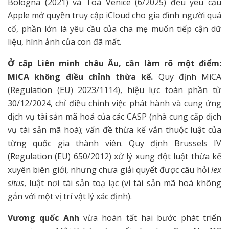
Bologna (2021) và Toà Venice (6/2025) đều yêu cầu
Apple mở quyền truy cập iCloud cho gia đình người quá
cố, phần lớn là yêu cầu của cha mẹ muốn tiếp cận dữ
liệu, hình ảnh của con đã mất.
Ở cấp Liên minh châu Âu, cần làm rõ một điểm:
MiCA không điều chỉnh thừa kế.
Quy định MiCA
(Regulation (EU) 2023/1114), hiệu lực toàn phần từ
30/12/2024, chỉ điều chỉnh việc phát hành và cung ứng
dịch vụ tài sản mã hoá của các CASP (nhà cung cấp dịch
vụ tài sản mã hoá); vấn đề thừa kế vẫn thuộc luật của
từng quốc gia thành viên. Quy định Brussels IV
(Regulation (EU) 650/2012) xử lý xung đột luật thừa kế
xuyên biên giới, nhưng chưa giải quyết được câu hỏi
lex
situs
, luật nơi tài sản toạ lạc (vì tài sản mã hoá không
gắn với một vị trí vật lý xác định).
Vương quốc Anh
vừa hoàn tất hai bước phát triển