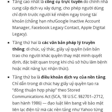
Tầng cao nhất là
công cụ trực tuyến
do chính nhà
cung cấp dịch vụ xây dựng, cho phép người dùng
chỉ định trước người kế nhiệm ngay trong tài
khoản (chẳng hạn nhưGoogle Inactive Account
Manager, Facebook Legacy Contact, Apple Digital
Legacy).
Tầng thứ hai là
các văn bản pháp lý truyền
thống
: di chúc, uỷ thác, giấy uỷ quyền (văn bản
trao cho người khác quyền thay mặt mình quyết
định, đặc biệt quan trọng khi chủ sở hữu lâm bệnh
hoặc mất năng lực nhận thức).
Tầng thứ ba là
điều khoản dịch vụ của nền tảng
.
Chỉ dẫn trong di chúc hay giấy uỷ quyền tạo ra
“đồng thuận hợp pháp” theo Stored
Communications Act (SCA, 18 U.S.C. §§2701–2712,
ban hành 1986) — đạo luật liên bang về bảo mật
liên lạc điện tử mà các nền tảng như Yahoo từng