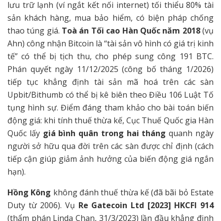
lưu trữ lạnh (ví ngắt kết nối internet) tối thiểu 80% tài
sản khách hàng, mua bảo hiểm, có biện pháp chống
thao túng giá.
Toà án Tối cao Hàn Quốc năm 2018
(vụ
Ahn) công nhận Bitcoin là “tài sản vô hình có giá trị kinh
tế” có thể bị tịch thu, cho phép sung công 191 BTC.
Phán quyết ngày 11/12/2025 (công bố tháng 1/2026)
tiếp tục khẳng định tài sản mã hoá trên các sàn
Upbit/Bithumb có thể bị kê biên theo Điều 106 Luật Tố
tụng hình sự. Điểm đáng tham khảo cho bài toán biến
động giá: khi tính thuế thừa kế, Cục Thuế Quốc gia Hàn
Quốc lấy
giá bình quân trong hai tháng
quanh ngày
người sở hữu qua đời trên các sàn được chỉ định (cách
tiếp cận giúp giảm ảnh hưởng của biến động giá ngắn
hạn).
Hồng Kông
không đánh thuế thừa kế (đã bãi bỏ Estate
Duty từ 2006). Vụ
Re Gatecoin Ltd [2023] HKCFI 914
(thẩm phán Linda Chan, 31/3/2023) lần đầu khẳng định