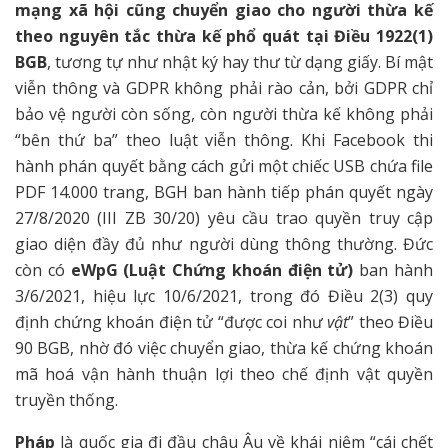
mạng xã hội cũng chuyển giao cho người thừa kế
theo nguyên tắc thừa kế phổ quát tại Điều 1922(1)
BGB
, tương tự như nhật ký hay thư từ dạng giấy. Bí mật
viễn thông và GDPR không phải rào cản, bởi GDPR chỉ
bảo vệ người còn sống, còn người thừa kế không phải
“bên thứ ba” theo luật viễn thông. Khi Facebook thi
hành phán quyết bằng cách gửi một chiếc USB chứa file
PDF 14.000 trang, BGH ban hành tiếp phán quyết ngày
27/8/2020 (III ZB 30/20) yêu cầu trao quyền truy cập
giao diện đầy đủ như người dùng thông thường. Đức
còn có
eWpG (Luật Chứng khoán điện tử)
ban hành
3/6/2021, hiệu lực 10/6/2021, trong đó Điều 2(3) quy
định chứng khoán điện tử “được coi như
vật
” theo Điều
90 BGB, nhờ đó việc chuyển giao, thừa kế chứng khoán
mã hoá vận hành thuận lợi theo chế định vật quyền
truyền thống.
Pháp
là quốc gia đi đầu châu Âu về khái niệm “cái chết