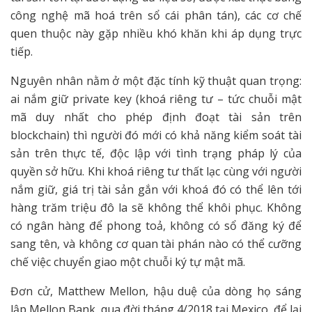
công nghệ mã hoá trên sổ cái phân tán), các cơ chế
quen thuộc này gặp nhiều khó khăn khi áp dụng trực
tiếp.
Nguyên nhân nằm ở một đặc tính kỹ thuật quan trọng:
ai nắm giữ private key (khoá riêng tư – tức chuỗi mật
mã duy nhất cho phép định đoạt tài sản trên
blockchain) thì người đó mới có khả năng kiểm soát tài
sản trên thực tế, độc lập với tình trạng pháp lý của
quyền sở hữu. Khi khoá riêng tư thất lạc cùng với người
nắm giữ, giá trị tài sản gắn với khoá đó có thể lên tới
hàng trăm triệu đô la sẽ không thể khôi phục. Không
có ngân hàng để phong toả, không có sổ đăng ký để
sang tên, và không cơ quan tài phán nào có thể cưỡng
chế việc chuyển giao một chuỗi ký tự mật mã.
Đơn cử, Matthew Mellon, hậu duệ của dòng họ sáng
lập Mellon Bank, qua đời tháng 4/2018 tại Mexico, để lại