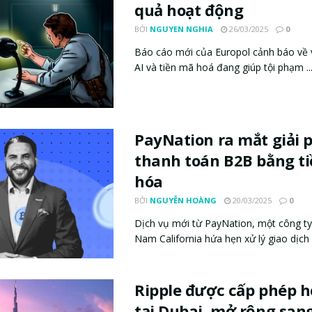
quả hoạt động
BỞI
NGUYEN NGHIA
26/03/2025
0
Báo cáo mới của Europol cảnh báo về 
AI và tiền mã hoá đang giúp tội phạm ..
PayNation ra mắt giải 
thanh toán B2B bằng t
hóa
BỞI
NGUYỄN HOÀNG
20/03/2025
0
Dịch vụ mới từ PayNation, một công ty
Nam California hứa hẹn xử lý giao dịch 
Ripple được cấp phép 
tại Dubai, mở rộng san