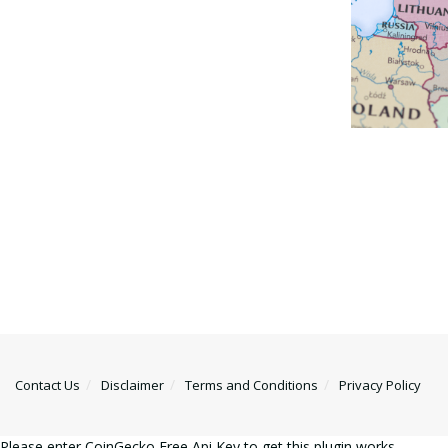
Contact Us
Disclaimer
Terms and Conditions
Privacy Policy
Please enter CoinGecko Free Api Key to get this plugin works.