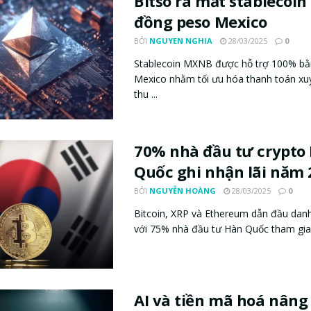
Bitso ra mắt stablecoin
đồng peso Mexico
BỞI
NGUYEN NGHIA
28/03/2025
0
Stablecoin MXNB được hỗ trợ 100% bằ
Mexico nhằm tối ưu hóa thanh toán xuy
thu ...
70% nhà đầu tư crypto
Quốc ghi nhận lãi năm 
BỞI
NGUYỄN HOÀNG
28/03/2025
0
Bitcoin, XRP và Ethereum dẫn đầu dan
với 75% nhà đầu tư Hàn Quốc tham gia 
AI và tiền mã hoá nâng