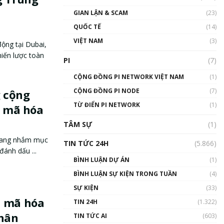
GIAN LẬN & SCAM
(23)
QUỐC TẾ
(14)
VIỆT NAM
(3)
ộng tại Dubai,
hiến lược toàn
PI
(7)
CỘNG ĐỒNG PI NETWORK VIỆT NAM
(1)
CỘNG ĐỒNG PI NODE
(7)
 cộng
TỪ ĐIỂN PI NETWORK
(1)
n mã hóa
TÂM SỰ
(1)
 đang nhắm mục
TIN TỨC 24H
(5.866)
đánh dấu ...
BÌNH LUẬN DỰ ÁN
(1)
BÌNH LUẬN SỰ KIỆN TRONG TUẦN
(4)
SỰ KIỆN
(33)
n mã hóa
TIN 24H
(1.322)
nhân
TIN TỨC AI
(603)