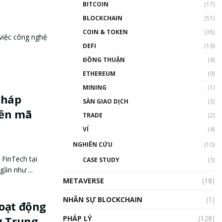
BITCOIN
(17)
BLOCKCHAIN
(51)
COIN & TOKEN
(36)
việc công nghệ
DEFI
(19)
.
ĐỒNG THUẬN
(4)
ETHEREUM
(9)
MINING
(1)
pháp
SÀN GIAO DỊCH
(3)
iền mã
TRADE
(2)
VÍ
(4)
NGHIÊN CỨU
(10)
 FinTech tại
CASE STUDY
(3)
gần như ...
METAVERSE
(18)
NHÂN SỰ BLOCKCHAIN
(1)
hoạt động
PHÁP LÝ
(128)
g Trung