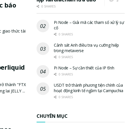
c báo
0 SHARES
Pi Node – Giải mã các tham số xử lý sự
cố
 giao thức tài
0 SHARES
Cảnh sát Anh điều tra vụ cưỡng hiếp
trong metaverse
0 SHARES
perliquid
Pi Node – Sự cần thiết của IP tĩnh
0 SHARES
trở thành "FTX
USDT trở thành phương tiện chính của
hoạt động kinh tế ngầm tại Campuchia
 lai JELLY ...
0 SHARES
CHUYÊN MỤC