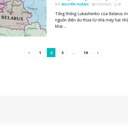
BỞI
NGUYỄN HOÀNG
07/03/2025
0
Tổng thống Lukashenko của Belarus m
nguồn điện dư thừa từ nhà máy hạt nh
khai ...
1
2
3
…
16