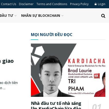
Contact Us
Disclaimer
Terms and Conditions
Privacy Policy
Login
ĐẦU TƯ
NHÂN SỰ BLOCKCHAIN
MỌI NGƯỜI ĐỀU ĐỌC
n giao
ao dịch tiền
 ...
Nhà đầu tư tố nhà sáng
lập KardiaChain lừa đảo