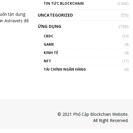
TIN TỨC BLOCKCHAIN
(2.842)
uốn tận dụng
UNCATEGORIZED
(55)
ân Astravets để
ỨNG DỤNG
(106)
CBDC
(53)
GAME
(4)
KINH TẾ
(4)
NFT
(17)
TÀI CHÍNH NGÂN HÀNG
(6)
© 2021
Phổ Cập Blockchain Website
.
All Right Reserved.