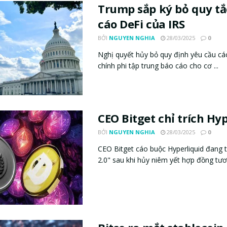
Trump sắp ký bỏ quy tắ
cáo DeFi của IRS
BỞI
NGUYEN NGHIA
28/03/2025
0
Nghị quyết hủy bỏ quy định yêu cầu các
chính phi tập trung báo cáo cho cơ ...
CEO Bitget chỉ trích Hy
BỞI
NGUYEN NGHIA
28/03/2025
0
CEO Bitget cáo buộc Hyperliquid đang 
2.0" sau khi hủy niêm yết hợp đồng tương