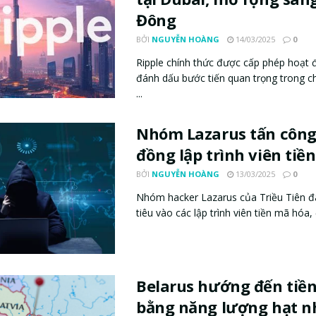
Đông
BỞI
NGUYỄN HOÀNG
14/03/2025
0
Ripple chính thức được cấp phép hoạt đ
đánh dấu bước tiến quan trọng trong c
...
Nhóm Lazarus tấn công
đồng lập trình viên tiề
BỞI
NGUYỄN HOÀNG
13/03/2025
0
Nhóm hacker Lazarus của Triều Tiên
tiêu vào các lập trình viên tiền mã hóa, 
Belarus hướng đến tiề
bằng năng lượng hạt 