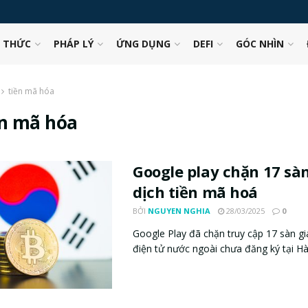
N THỨC
PHÁP LÝ
ỨNG DỤNG
DEFI
GÓC NHÌN
tiền mã hóa
ền mã hóa
Google play chặn 17 sà
dịch tiền mã hoá
BỞI
NGUYEN NGHIA
28/03/2025
0
Google Play đã chặn truy cập 17 sàn gi
điện tử nước ngoài chưa đăng ký tại Hàn