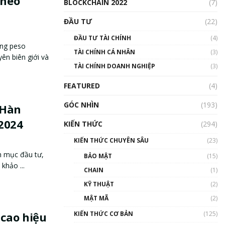
 neo
BLOCKCHAIN 2022
(7)
ĐẦU TƯ
(22)
ĐẦU TƯ TÀI CHÍNH
(4)
ng peso
TÀI CHÍNH CÁ NHÂN
(3)
ên biên giới và
TÀI CHÍNH DOANH NGHIỆP
(3)
FEATURED
(4)
GÓC NHÌN
(193)
 Hàn
2024
KIẾN THỨC
(294)
KIẾN THỨC CHUYÊN SÂU
(23)
h mục đầu tư,
BẢO MẬT
(15)
khảo ...
CHAIN
(1)
KỸ THUẬT
(2)
MẬT MÃ
(2)
KIẾN THỨC CƠ BẢN
(125)
 cao hiệu