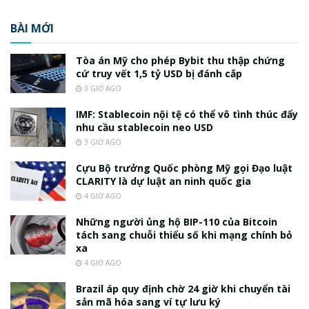
BÀI MỚI
Tòa án Mỹ cho phép Bybit thu thập chứng
cứ truy vết 1,5 tỷ USD bị đánh cắp
3 GIỜ AGO
IMF: Stablecoin nội tệ có thể vô tình thúc đẩy
nhu cầu stablecoin neo USD
3 GIỜ AGO
Cựu Bộ trưởng Quốc phòng Mỹ gọi Đạo luật
CLARITY là dự luật an ninh quốc gia
4 GIỜ AGO
Những người ủng hộ BIP-110 của Bitcoin
tách sang chuỗi thiểu số khi mạng chính bỏ
xa
4 GIỜ AGO
Brazil áp quy định chờ 24 giờ khi chuyển tài
sản mã hóa sang ví tự lưu ký