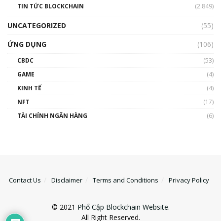
TIN TỨC BLOCKCHAIN
(2.849)
UNCATEGORIZED
(55)
ỨNG DỤNG
(106)
CBDC
(53)
GAME
(4)
KINH TẾ
(4)
NFT
(17)
TÀI CHÍNH NGÂN HÀNG
(6)
Contact Us
Disclaimer
Terms and Conditions
Privacy Policy
© 2021
Phổ Cập Blockchain Website
.
All Right Reserved.