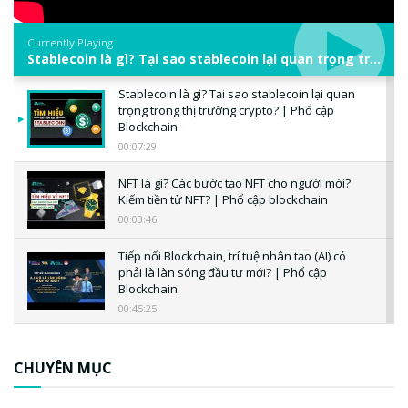
Currently Playing
Stablecoin là gì? Tại sao stablecoin lại quan trọng trong thị trường crypto? | Phổ cập Blockchain
Stablecoin là gì? Tại sao stablecoin lại quan
trọng trong thị trường crypto? | Phổ cập
Blockchain
00:07:29
NFT là gì? Các bước tạo NFT cho người mới?
Kiếm tiền từ NFT? | Phổ cập blockchain
00:03:46
Tiếp nối Blockchain, trí tuệ nhân tạo (AI) có
phải là làn sóng đầu tư mới? | Phổ cập
Blockchain
00:45:25
CBDC là gì? Tổng quan về CBDC? Tại sao
ngân hàng trung ương lại quan trọng? | Phổ
CHUYÊN MỤC
cập Blockchain
00:04:38