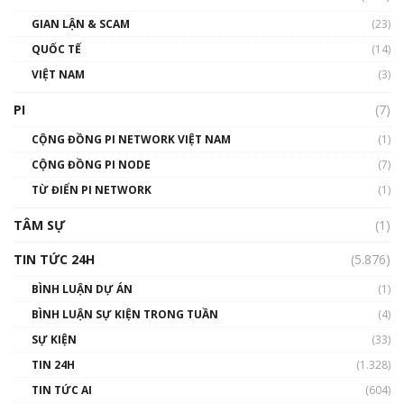
Talkshow17: Mùa đông Crypto – Chiếc khăn
GIAN LẬN & SCAM
gió ấm
(23)
01:40:40
QUỐC TẾ
(14)
VIỆT NAM
(3)
Talkshow 16: Làn sóng số tại Việt Nam và thế
giới
PI
(7)
01:49:30
CỘNG ĐỒNG PI NETWORK VIỆT NAM
(1)
Talkshow 14: MemeCoin – Trò đùa tỷ đô
CỘNG ĐỒNG PI NODE
(7)
#phocapblockchain #PCB #meme
TỪ ĐIỂN PI NETWORK
(1)
01:29:26
TÂM SỰ
(1)
TIN TỨC 24H
(5.876)
BÌNH LUẬN DỰ ÁN
(1)
BÌNH LUẬN SỰ KIỆN TRONG TUẦN
(4)
SỰ KIỆN
(33)
TIN 24H
(1.328)
TIN TỨC AI
(604)