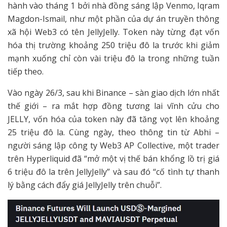
hành vào tháng 1 bởi nhà đồng sáng lập Venmo, Iqram
Magdon-Ismail, như một phần của dự án truyền thông
xã hội Web3 có tên JellyJelly. Token này từng đạt vốn
hóa thị trường khoảng 250 triệu đô la trước khi giảm
mạnh xuống chỉ còn vài triệu đô la trong những tuần
tiếp theo.
Vào ngày 26/3, sau khi Binance – sàn giao dịch lớn nhất
thế giới – ra mắt hợp đồng tương lai vĩnh cửu cho
JELLY, vốn hóa của token này đã tăng vọt lên khoảng
25 triệu đô la. Cùng ngày, theo thông tin từ Abhi –
người sáng lập công ty Web3 AP Collective, một trader
trên Hyperliquid đã “mở một vị thế bán khổng lồ trị giá
6 triệu đô la trên JellyJelly” và sau đó “cố tình tự thanh
lý bằng cách đẩy giá JellyJelly trên chuỗi”.