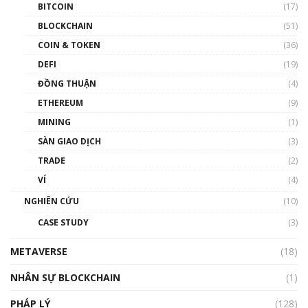
BITCOIN
(17)
Blockchain đang được ứng dụng ở Việt Nam
BLOCKCHAIN
(51)
như thể nào?
COIN & TOKEN
(36)
00:39:31
DEFI
(19)
Chìa khóa mở lối cơ hội trước các quĩ đầu tư |
ĐỒNG THUẬN
(4)
Phổ cập Blockchain
ETHEREUM
(9)
00:35:11
MINING
(1)
Talkshow 20: Biến động giá của tài sản truyền
SÀN GIAO DỊCH
(3)
thống & Crypto qua các cuộc chiến | Phổ cập
Blockchain
TRADE
(2)
01:34:46
VÍ
(4)
Talkshow 19: GameFi Việt Nam – Báo động
NGHIÊN CỨU
(10)
đỏ
CASE STUDY
(3)
01:24:45
METAVERSE
(18)
Talkshow18: Làn sóng tài năng Việt trở về từ
Silicon Valley - Sức bật mới cho Việt Nam
NHÂN SỰ BLOCKCHAIN
(1)
01:32:59
PHÁP LÝ
(128)