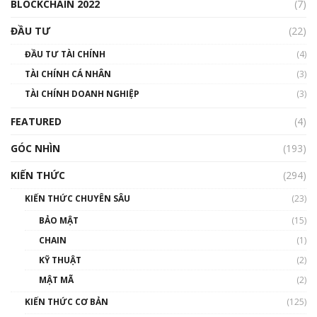
BLOCKCHAIN 2022
(7)
Triển vọng nào cho Bitcoin. Thị trường liệu có
uptrend trong năm 2023? | Phổ cập
ĐẦU TƯ
(22)
Blockchain
ĐẦU TƯ TÀI CHÍNH
(4)
00:02:14
TÀI CHÍNH CÁ NHÂN
(3)
Nhìn lại năm 2022: Những sự kiện ảnh hưởng
TÀI CHÍNH DOANH NGHIỆP
đến hệ sinh thái tiền mã hoá | Phổ cập
(3)
Blockchain
FEATURED
(4)
00:15:29
GÓC NHÌN
Nhìn lại năm 2022: Những nhân vật ảnh
(193)
hưởng nhất hệ sinh thái tiền mã hoá | Phổ
cập Blockchain
KIẾN THỨC
(294)
00:16:07
KIẾN THỨC CHUYÊN SÂU
(23)
Talkshow 27: Ranh giới giữa tầm ảnh hưởng
BẢO MẬT
(15)
và sự thao túng giá | Phổ cập Blockchain
CHAIN
(1)
01:35:05
KỸ THUẬT
(2)
Nhân sự tương lại ngành Blockchain Việt
MẬT MÃ
(2)
Nam | Phổ cập Blockchain
KIẾN THỨC CƠ BẢN
(125)
00:43:47