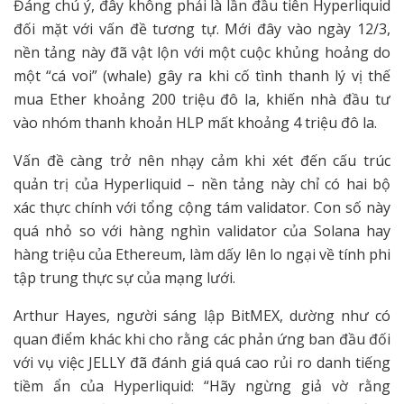
Đáng chú ý, đây không phải là lần đầu tiên Hyperliquid
đối mặt với vấn đề tương tự. Mới đây vào ngày 12/3,
nền tảng này đã vật lộn với một cuộc khủng hoảng do
một “cá voi” (whale) gây ra khi cố tình thanh lý vị thế
mua Ether khoảng 200 triệu đô la, khiến nhà đầu tư
vào nhóm thanh khoản HLP mất khoảng 4 triệu đô la.
Vấn đề càng trở nên nhạy cảm khi xét đến cấu trúc
quản trị của Hyperliquid – nền tảng này chỉ có hai bộ
xác thực chính với tổng cộng tám validator. Con số này
quá nhỏ so với hàng nghìn validator của Solana hay
hàng triệu của Ethereum, làm dấy lên lo ngại về tính phi
tập trung thực sự của mạng lưới.
Arthur Hayes, người sáng lập BitMEX, dường như có
quan điểm khác khi cho rằng các phản ứng ban đầu đối
với vụ việc JELLY đã đánh giá quá cao rủi ro danh tiếng
tiềm ẩn của Hyperliquid: “Hãy ngừng giả vờ rằng