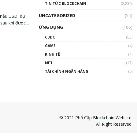
TIN TỨC BLOCKCHAIN
(2.836)
UNCATEGORIZED
(55)
triệu USD, dự
au khi được ...
ỨNG DỤNG
(106)
CBDC
(53)
GAME
(4)
KINH TẾ
(4)
NFT
(17)
TÀI CHÍNH NGÂN HÀNG
(6)
© 2021
Phổ Cập Blockchain Website
.
All Right Reserved.