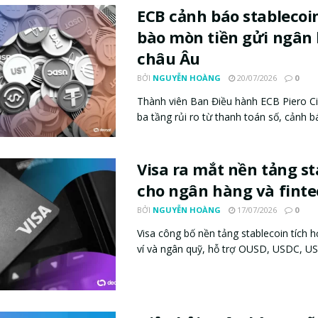
ECB cảnh báo stablecoi
bào mòn tiền gửi ngân
châu Âu
BỞI
NGUYỄN HOÀNG
20/07/2026
0
Thành viên Ban Điều hành ECB Piero Ci
ba tầng rủi ro từ thanh toán số, cảnh bá
Visa ra mắt nền tảng st
cho ngân hàng và fint
BỞI
NGUYỄN HOÀNG
17/07/2026
0
Visa công bố nền tảng stablecoin tích 
ví và ngân quỹ, hỗ trợ OUSD, USDC, USD