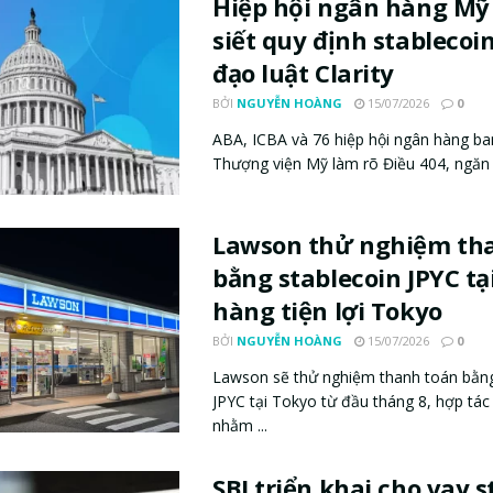
Hiệp hội ngân hàng Mỹ
siết quy định stablecoi
đạo luật Clarity
BỞI
NGUYỄN HOÀNG
15/07/2026
0
ABA, ICBA và 76 hiệp hội ngân hàng ba
Thượng viện Mỹ làm rõ Điều 404, ngăn s
Lawson thử nghiệm th
bằng stablecoin JPYC tạ
hàng tiện lợi Tokyo
BỞI
NGUYỄN HOÀNG
15/07/2026
0
Lawson sẽ thử nghiệm thanh toán bằng
JPYC tại Tokyo từ đầu tháng 8, hợp tá
nhằm ...
SBI triển khai cho vay s