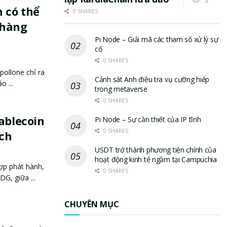
n có thể
0 SHARES
 hàng
Pi Node – Giải mã các tham số xử lý sự
cố
0 SHARES
pollone chỉ ra
Cảnh sát Anh điều tra vụ cưỡng hiếp
o ...
trong metaverse
0 SHARES
ablecoin
Pi Node – Sự cần thiết của IP tĩnh
0 SHARES
ech
USDT trở thành phương tiện chính của
hoạt động kinh tế ngầm tại Campuchia
hợp phát hành,
0 SHARES
G, giữa ...
CHUYÊN MỤC