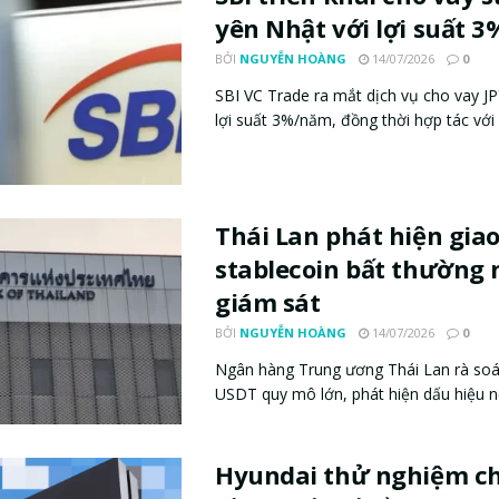
yên Nhật với lợi suất 3
BỞI
NGUYỄN HOÀNG
14/07/2026
0
SBI VC Trade ra mắt dịch vụ cho vay JP
lợi suất 3%/năm, đồng thời hợp tác với .
Thái Lan phát hiện giao
stablecoin bất thường 
giám sát
BỞI
NGUYỄN HOÀNG
14/07/2026
0
Ngân hàng Trung ương Thái Lan rà soá
USDT quy mô lớn, phát hiện dấu hiệu né 
Hyundai thử nghiệm c