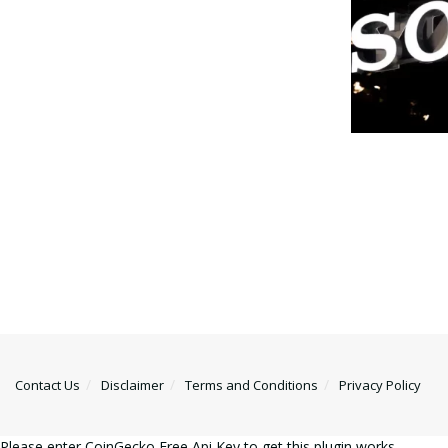
Contact Us
Disclaimer
Terms and Conditions
Privacy Policy
Please enter CoinGecko Free Api Key to get this plugin works.