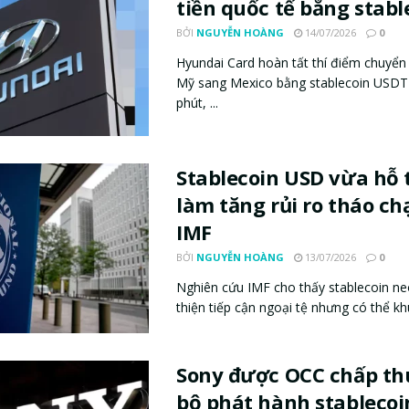
tiền quốc tế bằng stabl
BỞI
NGUYỄN HOÀNG
14/07/2026
0
Hyundai Card hoàn tất thí điểm chuyển
Mỹ sang Mexico bằng stablecoin USDT 
phút, ...
Stablecoin USD vừa hỗ 
làm tăng rủi ro tháo chạ
IMF
BỞI
NGUYỄN HOÀNG
13/07/2026
0
Nghiên cứu IMF cho thấy stablecoin ne
thiện tiếp cận ngoại tệ nhưng có thể khu
Sony được OCC chấp th
bộ phát hành stableco