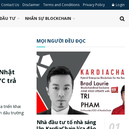
Contact Us
Disclaimer
Terms and Conditions
Privacy Policy
Login
ĐẦU TƯ
NHÂN SỰ BLOCKCHAIN
MỌI NGƯỜI ĐỀU ĐỌC
 Nhật
YC trả
 triển khai
nh dấu trường
Nhà đầu tư tố nhà sáng
lập KardiaChain lừa đảo