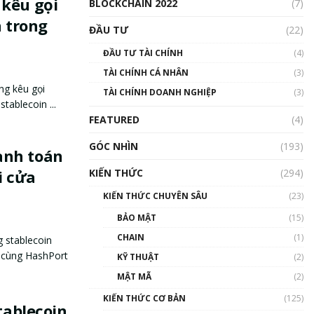
 kêu gọi
BLOCKCHAIN 2022
(7)
n trong
ĐẦU TƯ
(22)
ĐẦU TƯ TÀI CHÍNH
(4)
TÀI CHÍNH CÁ NHÂN
(3)
ng kêu gọi
TÀI CHÍNH DOANH NGHIỆP
(3)
tablecoin ...
FEATURED
(4)
GÓC NHÌN
(193)
anh toán
i cửa
KIẾN THỨC
(294)
KIẾN THỨC CHUYÊN SÂU
(23)
BẢO MẬT
(15)
CHAIN
(1)
 stablecoin
c cùng HashPort
KỸ THUẬT
(2)
MẬT MÃ
(2)
KIẾN THỨC CƠ BẢN
(125)
tablecoin