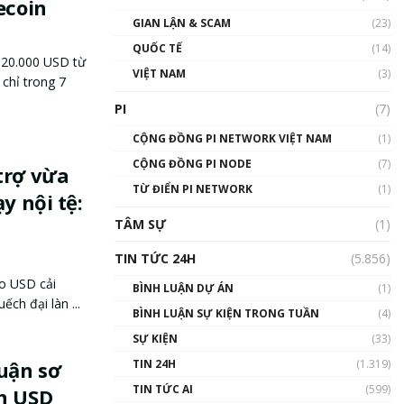
ecoin
GIAN LẬN & SCAM
(23)
QUỐC TẾ
(14)
 20.000 USD từ
VIỆT NAM
(3)
chỉ trong 7
PI
(7)
CỘNG ĐỒNG PI NETWORK VIỆT NAM
(1)
CỘNG ĐỒNG PI NODE
(7)
trợ vừa
TỪ ĐIỂN PI NETWORK
(1)
y nội tệ:
TÂM SỰ
(1)
TIN TỨC 24H
(5.856)
o USD cải
BÌNH LUẬN DỰ ÁN
(1)
ếch đại làn ...
BÌNH LUẬN SỰ KIỆN TRONG TUẦN
(4)
SỰ KIỆN
(33)
TIN 24H
(1.319)
uận sơ
TIN TỨC AI
(599)
in USD