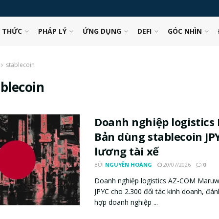
N THỨC
PHÁP LÝ
ỨNG DỤNG
DEFI
GÓC NHÌN
stablecoin
ablecoin
Doanh nghiệp logistics
Bản dùng stablecoin JP
lương tài xế
BỞI
NGUYỄN HOÀNG
20/07/2026
0
Doanh nghiệp logistics AZ-COM Maruwa
JPYC cho 2.300 đối tác kinh doanh, đá
hợp doanh nghiệp ...