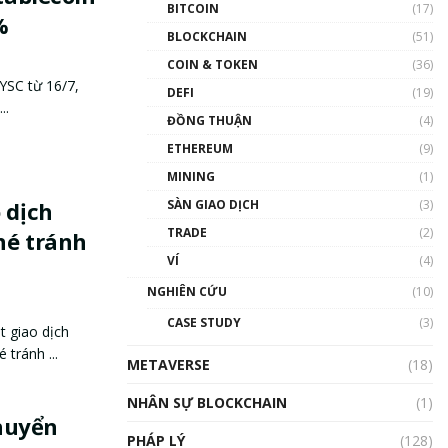
BITCOIN
(17)
%
BLOCKCHAIN
(51)
COIN & TOKEN
(36)
YSC từ 16/7,
DEFI
(19)
..
ĐỒNG THUẬN
(4)
ETHEREUM
(9)
MINING
(1)
 dịch
SÀN GIAO DỊCH
(3)
TRADE
(2)
né tránh
VÍ
(4)
NGHIÊN CỨU
(10)
CASE STUDY
(3)
t giao dịch
tránh ...
METAVERSE
(18)
NHÂN SỰ BLOCKCHAIN
(1)
huyển
PHÁP LÝ
(128)