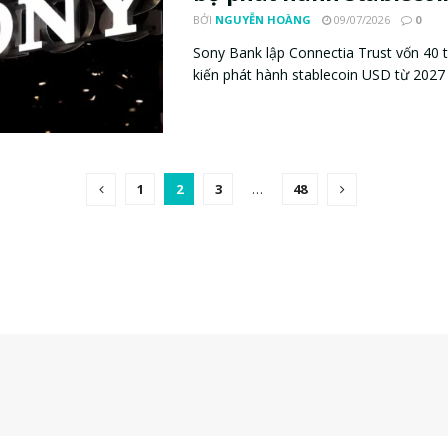
BỞI
NGUYỄN HOÀNG
09/07/2026
0
Sony Bank lập Connectia Trust vốn 40 
kiến phát hành stablecoin USD từ 2027 s
1
2
3
…
48