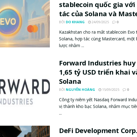
stablecoin quốc gia với
tác của Solana và Mast
BỞI
DO KHANG
24/09/2025
0
Kazakhstan cho ra mắt stablecoin Evo 
Solana, hợp tác cùng Mastercard, một 
lược nhằm ...
Forward Industries huy
1,65 tỷ USD triển khai v
Solana
BỞI
NGUYỄN HOÀNG
15/09/2025
0
Công ty niêm yết Nasdaq Forward Indust
vị thành kho bạc Solana, nhắm mục tiê
...
DeFi Development Corp.