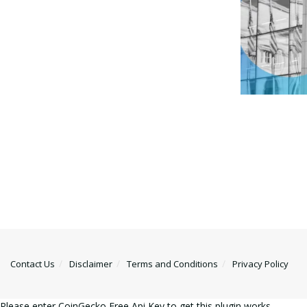
Contact Us
Disclaimer
Terms and Conditions
Privacy Policy
Please enter CoinGecko Free Api Key to get this plugin works.