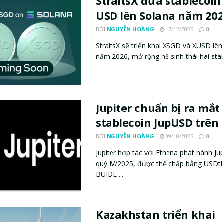
StraitsX đưa stablecoin
USD lên Solana năm 20
BỞI
NGUYỄN HOÀNG
17/12/2025
0
StraitsX sẽ triển khai XSGD và XUSD lê
năm 2026, mở rộng hệ sinh thái hai stab
Jupiter chuẩn bị ra mắt
stablecoin JupUSD trên
BỞI
NGUYỄN HOÀNG
09/10/2025
0
Jupiter hợp tác với Ethena phát hành J
quý IV/2025, được thế chấp bằng USDt
BUIDL ...
Kazakhstan triển khai