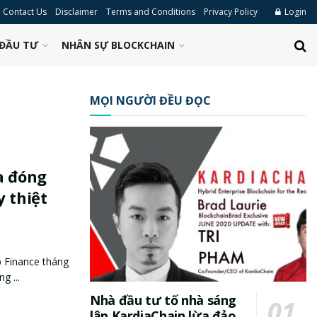
Contact Us
Disclaimer
Terms and Conditions
Privacy Policy
Login
ĐẦU TƯ
NHÂN SỰ BLOCKCHAIN
MỌI NGƯỜI ĐỀU ĐỌC
a đóng
 thiệt
p Finance tháng
g ...
Nhà đầu tư tố nhà sáng
lập KardiaChain lừa đảo