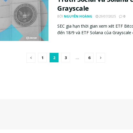
Grayscale
BỞI
NGUYỄN HOÀNG
29/07/2025
0
SEC gia hạn thời gian xem xét ETF Bitco
đến 18/9 và ETF Solana của Grayscale đ
1
2
3
…
6