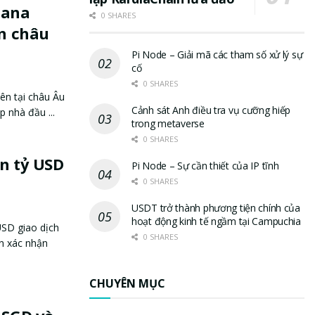
lana
0 SHARES
ên châu
Pi Node – Giải mã các tham số xử lý sự
cố
0 SHARES
ên tại châu Âu
Cảnh sát Anh điều tra vụ cưỡng hiếp
 nhà đầu ...
trong metaverse
0 SHARES
ìn tỷ USD
Pi Node – Sự cần thiết của IP tĩnh
0 SHARES
USDT trở thành phương tiện chính của
hoạt động kinh tế ngầm tại Campuchia
USD giao dịch
0 SHARES
an xác nhận
CHUYÊN MỤC