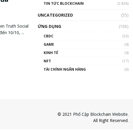
TIN TỨC BLOCKCHAIN
(2.836)
UNCATEGORIZED
(55)
in Truth Social
ỨNG DỤNG
(106)
ến 10/10, ...
CBDC
(53)
GAME
(4)
KINH TẾ
(4)
NFT
(17)
TÀI CHÍNH NGÂN HÀNG
(6)
© 2021
Phổ Cập Blockchain Website
.
All Right Reserved.