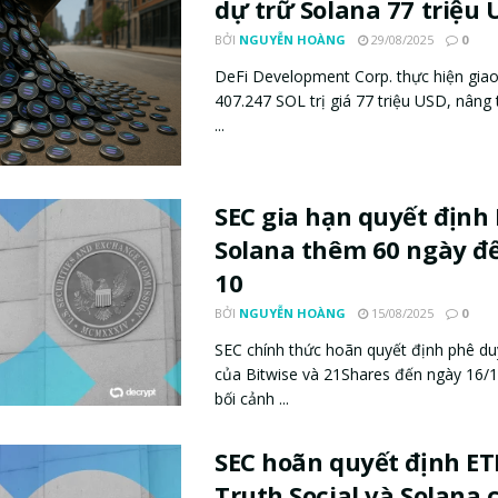
dự trữ Solana 77 triệu 
BỞI
NGUYỄN HOÀNG
29/08/2025
0
DeFi Development Corp. thực hiện gia
407.247 SOL trị giá 77 triệu USD, nâng 
...
SEC gia hạn quyết định
Solana thêm 60 ngày đ
10
BỞI
NGUYỄN HOÀNG
15/08/2025
0
SEC chính thức hoãn quyết định phê du
của Bitwise và 21Shares đến ngày 16/1
bối cảnh ...
SEC hoãn quyết định ET
Truth Social và Solana 