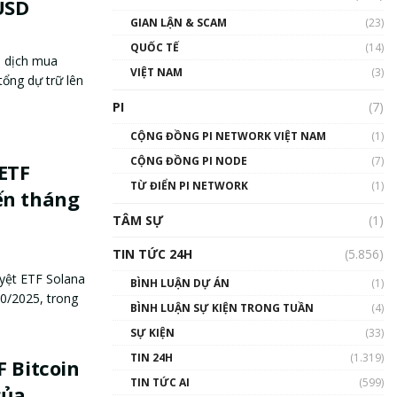
USD
GIAN LẬN & SCAM
(23)
QUỐC TẾ
(14)
o dịch mua
VIỆT NAM
(3)
tổng dự trữ lên
PI
(7)
CỘNG ĐỒNG PI NETWORK VIỆT NAM
(1)
CỘNG ĐỒNG PI NODE
(7)
 ETF
TỪ ĐIỂN PI NETWORK
(1)
ến tháng
TÂM SỰ
(1)
TIN TỨC 24H
(5.856)
yệt ETF Solana
BÌNH LUẬN DỰ ÁN
(1)
0/2025, trong
BÌNH LUẬN SỰ KIỆN TRONG TUẦN
(4)
SỰ KIỆN
(33)
TIN 24H
(1.319)
F Bitcoin
TIN TỨC AI
(599)
của