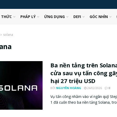
N THỨC
PHÁP LÝ
ỨNG DỤNG
DEFI
GÓC NHÌN
solana
lana
Ba nền tảng trên Solan
cửa sau vụ tấn công gây
hại 27 triệu USD
BỞI
NGUYỄN HOÀNG
24/02/2026
0
Vụ tấn công nhằm vào ví ngân quỹ Ste
1 đã cuốn theo ba nền tảng Solana, tron