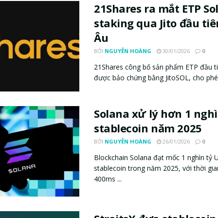
21Shares ra mắt ETP So
staking qua Jito đầu ti
Âu
BỞI
NGUYỄN HOÀNG
30/01/2026
0
21Shares công bố sản phẩm ETP đầu ti
được bảo chứng bằng JitoSOL, cho phép
Solana xử lý hơn 1 ngh
stablecoin năm 2025
BỞI
NGUYỄN HOÀNG
26/01/2026
0
Blockchain Solana đạt mốc 1 nghìn tỷ 
stablecoin trong năm 2025, với thời gi
400ms ...