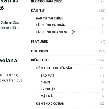
 SGD và
BLOCKCHAIN 2022
(7)
26
ĐẦU TƯ
(22)
ĐẦU TƯ TÀI CHÍNH
(4)
n Solana đầu
TÀI CHÍNH CÁ NHÂN
(3)
lecoin đã ...
TÀI CHÍNH DOANH NGHIỆP
(3)
FEATURED
(4)
GÓC NHÌN
(193)
 Solana
KIẾN THỨC
(294)
KIẾN THỨC CHUYÊN SÂU
(23)
upUSD trong
BẢO MẬT
(15)
b dựa trên quỹ
CHAIN
(1)
KỸ THUẬT
(2)
MẬT MÃ
(2)
KIẾN THỨC CƠ BẢN
(125)