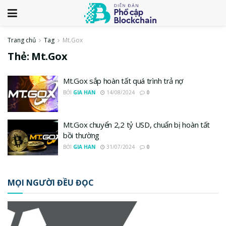
Trang chủ
Tag
Mt.Gox
Thẻ:
Mt.Gox
Mt.Gox sắp hoàn tất quá trình trả nợ
BỞI
GIA HAN
14/08/2024
0
Mt.Gox chuyển 2,2 tỷ USD, chuẩn bị hoàn tất
bồi thường
BỞI
GIA HAN
31/07/2024
0
MỌI NGƯỜI ĐỀU ĐỌC