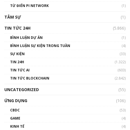
TỪ ĐIỂN PI NETWORK
(1)
TÂM SỰ
(1)
TIN TỨC 24H
(5.866)
BÌNH LUẬN DỰ ÁN
(1)
BÌNH LUẬN SỰ KIỆN TRONG TUẦN
(4)
SỰ KIỆN
(33)
TIN 24H
(1.322)
TIN TỨC AI
(603)
TIN TỨC BLOCKCHAIN
(2.842)
UNCATEGORIZED
(55)
ỨNG DỤNG
(106)
CBDC
(53)
GAME
(4)
KINH TẾ
(4)