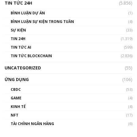
TIN TỨC 24H
(5.856)
BÌNH LUẬN DỰ ÁN
(1)
BÌNH LUẬN SỰ KIỆN TRONG TUẦN
(4)
SỰ KIỆN
(33)
TIN 24H
(1.319)
TIN TỨC AI
(599)
TIN TỨC BLOCKCHAIN
(2.836)
UNCATEGORIZED
(55)
ỨNG DỤNG
(106)
CBDC
(53)
GAME
(4)
KINH TẾ
(4)
NFT
(17)
TÀI CHÍNH NGÂN HÀNG
(6)