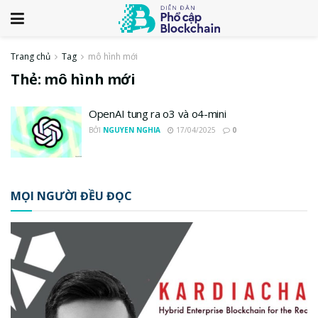
Trang chủ
Tag
mô hình mới
Thẻ:
mô hình mới
OpenAI tung ra o3 và o4-mini
BỞI
NGUYEN NGHIA
17/04/2025
0
MỌI NGƯỜI ĐỀU ĐỌC