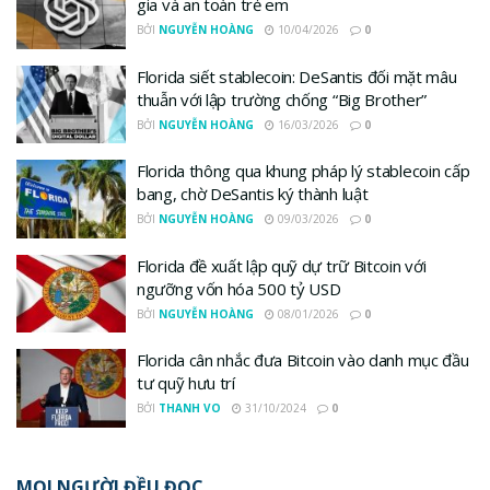
gia và an toàn trẻ em
BỞI
NGUYỄN HOÀNG
10/04/2026
0
Florida siết stablecoin: DeSantis đối mặt mâu
thuẫn với lập trường chống “Big Brother”
BỞI
NGUYỄN HOÀNG
16/03/2026
0
Florida thông qua khung pháp lý stablecoin cấp
bang, chờ DeSantis ký thành luật
BỞI
NGUYỄN HOÀNG
09/03/2026
0
Florida đề xuất lập quỹ dự trữ Bitcoin với
ngưỡng vốn hóa 500 tỷ USD
BỞI
NGUYỄN HOÀNG
08/01/2026
0
Florida cân nhắc đưa Bitcoin vào danh mục đầu
tư quỹ hưu trí
BỞI
THANH VO
31/10/2024
0
MỌI NGƯỜI ĐỀU ĐỌC