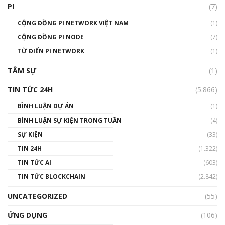
PI
(7)
CỘNG ĐỒNG PI NETWORK VIỆT NAM
(1)
CỘNG ĐỒNG PI NODE
(7)
TỪ ĐIỂN PI NETWORK
(1)
TÂM SỰ
(1)
TIN TỨC 24H
(5.866)
BÌNH LUẬN DỰ ÁN
(1)
BÌNH LUẬN SỰ KIỆN TRONG TUẦN
(4)
SỰ KIỆN
(33)
TIN 24H
(1.322)
TIN TỨC AI
(603)
TIN TỨC BLOCKCHAIN
(2.842)
UNCATEGORIZED
(55)
ỨNG DỤNG
(106)