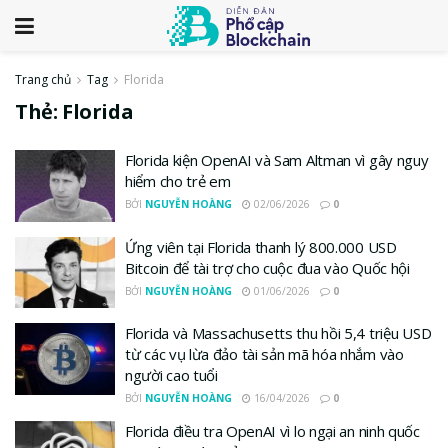
Trang chủ
Tag
Florida
Thẻ:
Florida
Florida kiện OpenAI và Sam Altman vì gây nguy
hiểm cho trẻ em
BỞI
NGUYỄN HOÀNG
02/06/2026
0
Ứng viên tại Florida thanh lý 800.000 USD
Bitcoin để tài trợ cho cuộc đua vào Quốc hội
BỞI
NGUYỄN HOÀNG
01/06/2026
0
Florida và Massachusetts thu hồi 5,4 triệu USD
từ các vụ lừa đảo tài sản mã hóa nhắm vào
người cao tuổi
BỞI
NGUYỄN HOÀNG
16/04/2026
0
Florida điều tra OpenAI vì lo ngại an ninh quốc