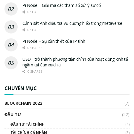
Pi Node – Giải mã các tham số xử lý sự cố
0 SHARES
Cảnh sát Anh điều tra vụ cưỡng hiếp trong metaverse
0 SHARES
Pi Node – Sự cần thiết của IP tĩnh
0 SHARES
USDT trở thành phương tiện chính của hoạt động kinh tế
ngầm tại Campuchia
0 SHARES
CHUYÊN MỤC
BLOCKCHAIN 2022
(7)
ĐẦU TƯ
(22)
ĐẦU TƯ TÀI CHÍNH
(4)
TÀI CHÍNH CÁ NHÂN
(3)