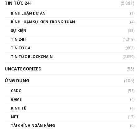
TIN TỨC 24H
(5.861)
BÌNH LUẬN DỰ ÁN
(1)
BÌNH LUẬN SỰ KIỆN TRONG TUẦN
(4)
SỰ KIỆN
(33)
TIN 24H
(1.319)
TIN TỨC AI
(603)
TIN TỨC BLOCKCHAIN
(2.839)
UNCATEGORIZED
(55)
ỨNG DỤNG
(106)
CBDC
(53)
GAME
(4)
KINH TẾ
(4)
NFT
(17)
TÀI CHÍNH NGÂN HÀNG
(6)