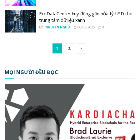
EcoDataCenter huy động gần nửa tỷ USD cho
trung tâm dữ liệu xanh
BỞI
NGUYEN NGHIA
06/03/2025
0
1
2
MỌI NGƯỜI ĐỀU ĐỌC