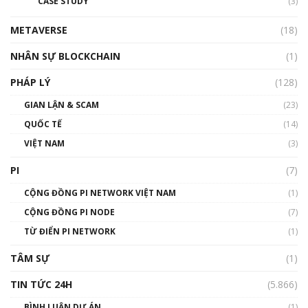
CASE STUDY
(3)
METAVERSE
(18)
NHÂN SỰ BLOCKCHAIN
(1)
PHÁP LÝ
(128)
GIAN LẬN & SCAM
(23)
QUỐC TẾ
(14)
VIỆT NAM
(3)
PI
(7)
CỘNG ĐỒNG PI NETWORK VIỆT NAM
(1)
CỘNG ĐỒNG PI NODE
(7)
TỪ ĐIỂN PI NETWORK
(1)
TÂM SỰ
(1)
TIN TỨC 24H
(5.866)
BÌNH LUẬN DỰ ÁN
(1)