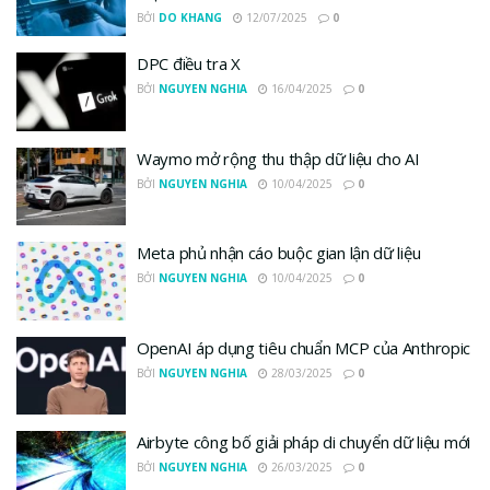
BỞI
DO KHANG
12/07/2025
0
DPC điều tra X
BỞI
NGUYEN NGHIA
16/04/2025
0
Waymo mở rộng thu thập dữ liệu cho AI
BỞI
NGUYEN NGHIA
10/04/2025
0
Meta phủ nhận cáo buộc gian lận dữ liệu
BỞI
NGUYEN NGHIA
10/04/2025
0
OpenAI áp dụng tiêu chuẩn MCP của Anthropic
BỞI
NGUYEN NGHIA
28/03/2025
0
Airbyte công bố giải pháp di chuyển dữ liệu mới
BỞI
NGUYEN NGHIA
26/03/2025
0