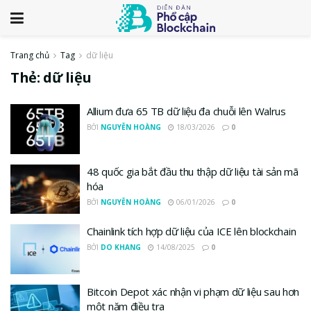
Trang chủ
Tag
dữ liệu
Thẻ:
dữ liệu
Allium đưa 65 TB dữ liệu đa chuỗi lên Walrus
BỞI
NGUYỄN HOÀNG
18/03/2026
0
48 quốc gia bắt đầu thu thập dữ liệu tài sản mã
hóa
BỞI
NGUYỄN HOÀNG
06/01/2026
0
Chainlink tích hợp dữ liệu của ICE lên blockchain
BỞI
DO KHANG
14/08/2025
0
Bitcoin Depot xác nhận vi phạm dữ liệu sau hơn
một năm điều tra