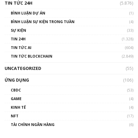
TIN TỨC 24H
(5.876)
BÌNH LUẬN DỰ ÁN
(1)
BÌNH LUẬN SỰ KIỆN TRONG TUẦN
(4)
SỰ KIỆN
(33)
TIN 24H
(1.328)
TIN TỨC AI
(604)
TIN TỨC BLOCKCHAIN
(2.849)
UNCATEGORIZED
(55)
ỨNG DỤNG
(106)
CBDC
(53)
GAME
(4)
KINH TẾ
(4)
NFT
(17)
TÀI CHÍNH NGÂN HÀNG
(6)