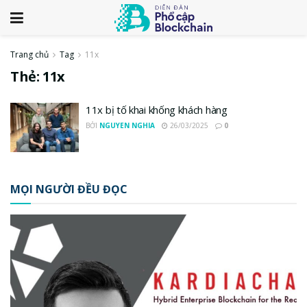
Trang chủ
Tag
11x
Thẻ:
11x
11x bị tố khai khống khách hàng
BỞI
NGUYEN NGHIA
26/03/2025
0
MỌI NGƯỜI ĐỀU ĐỌC